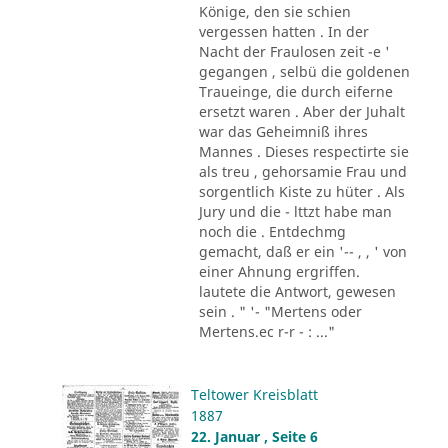
Könige, den sie schien
vergessen hatten . In der
Nacht der Fraulosen zeit -e '
gegangen , selbü die goldenen
Traueinge, die durch eiferne
ersetzt waren . Aber der Juhalt
war das Geheimniß ihres
Mannes . Dieses respectirte sie
als treu , gehorsamie Frau und
sorgentlich Kiste zu hüter . Als
Jury und die - lttzt habe man
noch die . Entdechmg
gemacht, daß er ein '-- , , ' von
einer Ahnung ergriffen.
lautete die Antwort, gewesen
sein . " '- "Mertens oder
Mertens.ec r-r - : ..."
Teltower Kreisblatt
1887
22. Januar , Seite 6