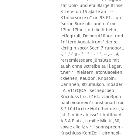
stir Uolr- und etall8ärge lfrnse
8Tre e- on 15 äJarle an . --
K1nllorsürre u" un 95 P1. . un .
Isertie 8üre ulir unen o1me
17lnr 17lnr. l,nttclieltt belin ,
ietIegtr 4l, Doloorut10nort und
1n1tero Auoatatrum ' :ter :e
kèrtig n socori5oen 7'runoport.
-, " .'-'la - " ' " " - " ', -- ,-- . A
rersemlessdare Jünsütze mit
auah ohne 8ctreibe aui l.ager.
t.ner r . Xleiaern, 8tonuaoeken,
ckaenen, Kaudon, Knpsoin,
Uannnen, 8trümukon. lnbader
: A. v11rQOA . secnepcoeb
Kncnluss lro . 0164. vcan3pon
naoh voborein1cunst anad froi.
S * L0d1ic´ctre Hol e'heitde:ir,ta
,st -Isntiile ab issr' Ubnftlou A
A S A Platz , ii mille Mk. k1,50,
sowie alle lz v * i sonnspreen -
Knschluss KemZe: 1 eirnneol-