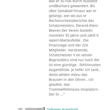
war er zu Fuß durch Rußland
undBuchara gewandert. Bis
über Saisabad hinaus war er
gelangt, oon wo aus er
Rechenschestsberichte des
Schatzmeisters, Derend-Klein-
Beeren Der Verein besteht
nunmehr 35 Jahre und zählt K
iepert-Marteufelde , Die
Finanziage und der 224
Mitglieder. Vorsitzende,
Schatzmeister V on seinen
Begründeru sind nur noch der
ist eine günstige . fehlinnusten
Augenblicke. Je tiefer ich sank ,
desto wilden mönu das
Brausen in den Ohren , ich
glaubte, dae
Trommelfellmüsse mirplatzrn .
Der In ..."
Teltower Kreisblatt