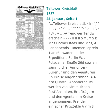
Teltower Kreisblatt
1887
25. Januar , Seite 1
"...Teltower Kreisblattk k k - '/ '
) ' , v '- ' -' . ., '"" ' ' "- '..- ' i '. -
? .* . v .. ,-A Tendwer Tendw
erschein - - - ´- ll ll ll S * . * S b
Mas Dotmerstaas und Mas, A
Sonnabends . unemen :epreio
1 ar e5 i waden in der
Erpeditione Berlin W. ,
Potsdamer Snaße 26d sowie in
sämmtlicher Annoncen-
Burenur und den Aeenturen
un Kreise augennrmnen. A A
pro Quartal. Abonnerneuts
werden von sämmuichen
Post'Anstalten, Briefträgern
und den vgenten im Kreise
angenommen. Prei der
einfacher PrtwZekle A v m S