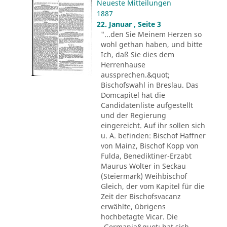
Neueste Mitteilungen
1887
22. Januar , Seite 3
"...den Sie Meinem Herzen so
wohl gethan haben, und bitte
Ich, daß Sie dies dem
Herrenhause
aussprechen.&quot;
Bischofswahl in Breslau. Das
Domcapitel hat die
Candidatenliste aufgestellt
und der Regierung
eingereicht. Auf ihr sollen sich
u. A. befinden: Bischof Haffner
von Mainz, Bischof Kopp von
Fulda, Benediktiner-Erzabt
Maurus Wolter in Seckau
(Steiermark) Weihbischof
Gleich, der vom Kapitel für die
Zeit der Bischofsvacanz
erwählte, übrigens
hochbetagte Vicar. Die
„Germania&quot; hat sich