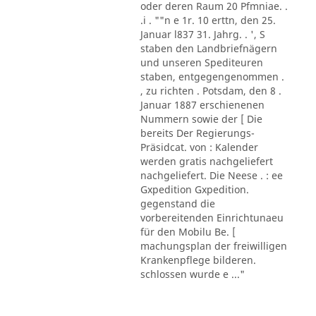
oder deren Raum 20 Pfmniae. .
.i . ""n e 1r. 10 erttn, den 25.
Januar l837 31. Jahrg. . ', S
staben den Landbriefnägern
und unseren Spediteuren
staben, entgegengenommen .
, zu richten . Potsdam, den 8 .
Januar 1887 erschienenen
Nummern sowie der [ Die
bereits Der Regierungs-
Präsidcat. von : Kalender
werden gratis nachgeliefert
nachgeliefert. Die Neese . : ee
Gxpedition Gxpedition.
gegenstand die
vorbereitenden Einrichtunaeu
für den Mobilu Be. [
machungsplan der freiwilligen
Krankenpflege bilderen.
schlossen wurde e ..."