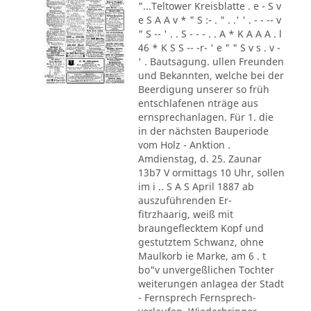
"...Teltower Kreisblatte . e - S v
e S A A v * " S :- . " . .' ' . - - -- v
" S -- ' . . S - - - . . A * K A A A . l
46 * K S S -- -r- ' e " " S v s . v -
' . Bautsagung. ullen Freunden
und Bekannten, welche bei der
Beerdigung unserer so früh
entschlafenen nträge aus
ernsprechanlagen. Für 1. die
in der nächsten Bauperiode
vom Holz - Anktion .
Amdienstag, d. 25. Zaunar
13b7 V ormittags 10 Uhr, sollen
im i .. S A S April 1887 ab
auszuführenden Er-
fitrzhaarig, weiß mit
braungeflecktem Kopf und
gestutztem Schwanz, ohne
Maulkorb ie Marke, am 6 . t
bo"v unvergeßlichen Tochter
weiterungen anlagea der Stadt
- Fernsprech Fernsprech-