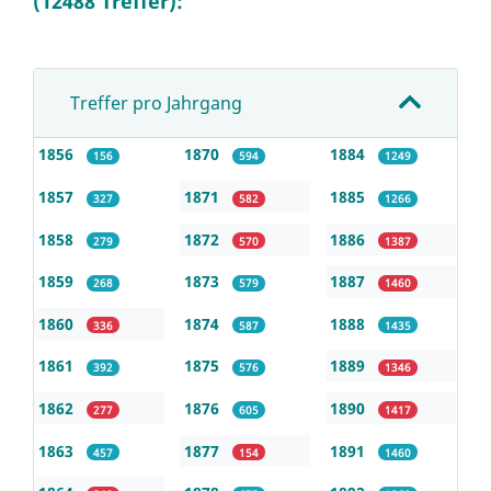
(12488 Treffer):
Treffer pro Jahrgang
1856
1870
1884
156
594
1249
1857
1871
1885
327
582
1266
1858
1872
1886
279
570
1387
1859
1873
1887
268
579
1460
1860
1874
1888
336
587
1435
1861
1875
1889
392
576
1346
1862
1876
1890
277
605
1417
1863
1877
1891
457
154
1460