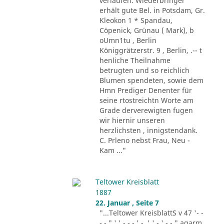
verlaufen. Wiederbringer
erhält gute Bel. in Potsdam, Gr.
Kleokon 1 * Spandau,
Cöpenick, Grünau ( Mark), b
oUmn1tu , Berlin
Königgrätzerstr. 9 , Berlin, .-- t
henliche Theilnahme
betrugten und so reichlich
Blumen spendeten, sowie dem
Hmn Prediger Denenter für
seine rtostreichtn Worte am
Grade derverewigten fugen
wir hiernir unseren
herzlichsten , innigstendank.
C. Prleno nebst Frau, Neu -
Kam ..."
Teltower Kreisblatt
1887
22. Januar , Seite 7
"...Teltower KreisblattS v 47 '- -
- - " ' ' - - - ' -. ' ' - ' -.-." agarm