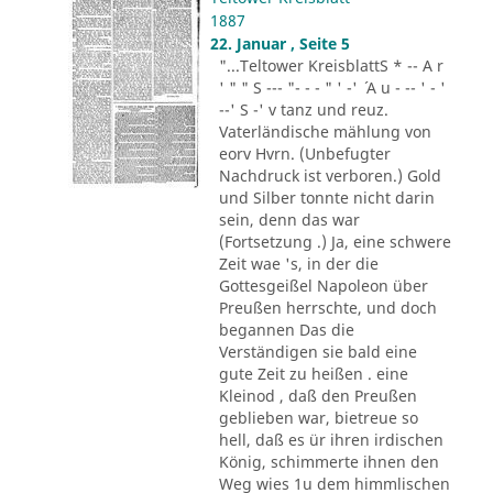
1887
22. Januar , Seite 5
"...Teltower KreisblattS * -- A r
' " " S --- "- - - " ' -' ´ A u - -- ' - '
--' S -' v tanz und reuz.
Vaterländische mählung von
eorv Hvrn. (Unbefugter
Nachdruck ist verboren.) Gold
und Silber tonnte nicht darin
sein, denn das war
(Fortsetzung .) Ja, eine schwere
Zeit wae 's, in der die
Gottesgeißel Napoleon über
Preußen herrschte, und doch
begannen Das die
Verständigen sie bald eine
gute Zeit zu heißen . eine
Kleinod , daß den Preußen
geblieben war, bietreue so
hell, daß es ür ihren irdischen
König, schimmerte ihnen den
Weg wies 1u dem himmlischen