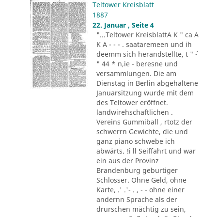
Teltower Kreisblatt
1887
22. Januar , Seite 4
"...Teltower KreisblattA K " ca A
K A - - - . saataremeen und ih
deemm sich herandstellte, t " ´-
" 44 * n,ie - beresne und
versammlungen. Die am
Dienstag in Berlin abgehaltene
Januarsitzung wurde mit dem
des Teltower eröffnet.
landwirehschaftlichen .
Vereins Gummiball , rtotz der
schwerrn Gewichte, die und
ganz piano schwebe ich
abwärts. !i ll Seiffahrt und war
ein aus der Provinz
Brandenburg geburtiger
Schlosser. Ohne Geld, ohne
Karte, .' .'- . , - - ohne einer
andernn Sprache als der
drurschen mächtig zu sein,