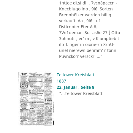
1nttee di.si dll , 7vcn8pcecn -
Knecblugo lno . 9l6. Sorten
Brennhölzer werden billig
verkauft. Aa . 9l6 . u1
Dsttrnnier Eter A 6.
7Vn1demar- 8u- as6e 27 [ Otto
3ohnutr , er1m , v K amptieblt
iltr l. nger in oione-rn 8rnU-
unel nierewn oenmm1r tonn
Puvnckorr versckri ..."
Teltower Kreisblatt
1887
22. Januar , Seite 8
"...Teltower Kreisblatt