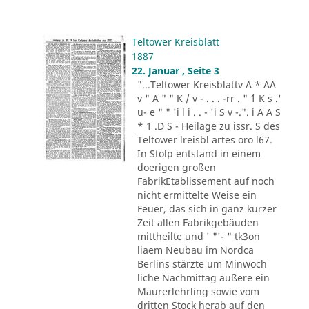
Teltower Kreisblatt
1887
22. Januar , Seite 3
"...Teltower Kreisblattv A * AA
v " A " " K / v - . . . -rr . " ´1 K s .'
u- e " " 'i l i . . - 'i S v -.". i A A S
* 1 .D S - Heilage zu issr. S des
Teltower lreisbl artes oro l67.
In Stolp entstand in einem
doerigen großen
FabrikEtablissement auf noch
nicht ermittelte Weise ein
Feuer, das sich in ganz kurzer
Zeit allen Fabrikgebäuden
mittheilte und ' "'- " tk3on
liaem Neubau im Nordca
Berlins stärzte um Minwoch
liche Nachmittag äußere ein
Maurerlehrling sowie vom
dritten Stock herab auf den