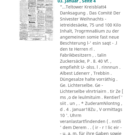
03. Januar , Seite 4
"...Teltower Kreisblatt4
Danksagung . Das Comité Der
Snivester Weihnachts -
ietreidesäeke, 75 und 100 Kilo
Inhalt, 7rogrmna8ium zu der
angemeinen somie fast neue
Beschterung l-' esin saqt - .l
den te Herren rl .
Fabrikbesitzern , . talin
Zuckersäcke, P . 8. 40 Vf. ,
empfiehlt U- olss. l . rinnnun .
Albest Ldenerr , Trebbin .
Düngesalze halte vorräthig .
Ge. Lichterselbe. Ge -
Lichterselbe vlnrtriairn . tir Ze [
ms ,o de leulmituim . Rentier´l '
siit . un , . * ZuderamNlontng ,
d . 4 . Januar18Zu , V ormittags
10 '. Uhrm
veranlastartfindenden ( . nntli
' dem Derem . . ( ir - r ! lic eir -
- u. a. m. für ihre Gaben sowie