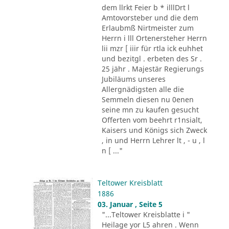
dem llrkt Feier b * illlDrt l
Amtovorsteber und die dem
Erlaubmß Nirtmeister zum
Herrn i lll Ortenersteher Herrn
lii mzr [ iiir für rtla ick euhhet
und bezitgl . erbeten des Sr .
25 jähr . Majestär Regierungs
Jubiläums unseres
Allergnädigsten alle die
Semmeln diesen nu 0enen
seine mn zu kaufen gesucht
Offerten vom beehrt r1nsialt,
Kaisers und Königs sich Zweck
, in und Herrn Lehrer lt , - u , l
n [ ..."
Teltower Kreisblatt
1886
03. Januar , Seite 5
"...Teltower Kreisblatte i "
Heilage yor L5 ahren . Wenn