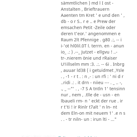
sämmtlichen ) md l I ost -
Anstalten , Brieftrauern
Aaenten tm Kret ' e und den ' ,
db - o r S.. r e .. e Prew der
emsachen Petit -Zeile oder
deren t'eor.' angenommen e
Raum 2lt Pfennige . g80 .:, -- i
i-'ot hl0lil.0T l. terrn. en - anun
io_ .: ) .--_ Jutzet - ellgvu ! ..-
tr-.nierem önie und rRaiser
U1illselm mm :3. .:. -- 6i . Inbrg
, auuar ld38 ( i getuidmet ,Ysle
. , -1 - r t . : n ,- : un rfi : ' ni d r
..ridi .: . it drn - niieu --- . _ .. -,
., _ --"' . , -7 S A tntln 1' tensinn
nur , nem , .tlle de - usn - en
lbaueli rm- n ' eckt der rue . ir
r t'ti ! ir Rinlr t7alt ' n ln- nt
dem Eln-on mit neuem 1' .e n s
. . - tr niln- un : irun lti - ..."