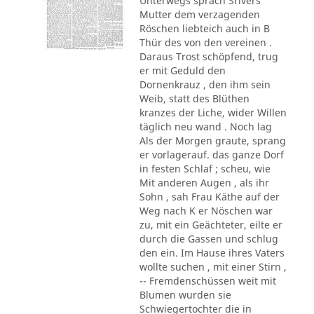
Unterwegs sprach Srivers
Mutter dem verzagenden
Röschen liebteich auch in B
Thür des von den vereinen .
Daraus Trost schöpfend, trug
er mit Geduld den
Dornenkrauz , den ihm sein
Weib, statt des Blüthen
kranzes der Liche, wider Willen
täglich neu wand . Noch lag
Als der Morgen graute, sprang
er vorlagerauf. das ganze Dorf
in festen Schlaf ; scheu, wie
Mit anderen Augen , als ihr
Sohn , sah Frau Käthe auf der
Weg nach K er Nöschen war
zu, mit ein Geächteter, eilte er
durch die Gassen und schlug
den ein. Im Hause ihres Vaters
wollte suchen , mit einer Stirn ,
-- Fremdenschüssen weit mit
Blumen wurden sie
Schwiegertochter die in