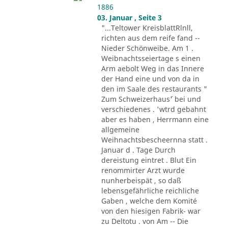
1886
03. Januar , Seite 3
"...Teltower KreisblattRlnll,
richten aus dem reife fand --
Nieder Schönweibe. Am 1 .
Weibnachtsseiertage s einen
Arm aebolt Weg in das Innere
der Hand eine und von da in
den im Saale des restaurants "
Zum Schweizerhaus´' bei und
verschiedenes . 'wtrd gebahnt
aber es haben , Herrmann eine
allgemeine
Weihnachtsbescheernna statt .
Januar d . Tage Durch
dereistung eintret . Blut Ein
renommirter Arzt wurde
nunherbeispät , so daß
lebensgefährliche reichliche
Gaben , welche dem Komité
von den hiesigen Fabrik- war
zu Deltotu . von Am -- Die