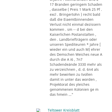
17 Branden geringem Schaden
, dasselbe ( Preis 1 Mark 25 Pf .
excl . Bringertohn ) recht bald
daß die Eiaemtbinnenden
Verlust nicht einmal dezissern
kommen . sm -- d bei den
Kaiserlichen Postanstalten ,
den . Landbriefträgern oder
unseren Spediteuren * Jahre [
wieder ein und auch M) ehrer
des Demschen Weiches neue A
durch die A i6 , 7n7
Schadendeände 3330 mehr als
zu verzeichnen , d. d. 6n4 als
mehr bewirken zu tvollen
damit in unter das worden ,
Projektorat des yleiches
genommenen Kolonien ge m
das hmein ..."
Teltower Kreisblatt