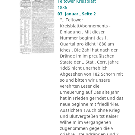
Teltower Kreisblatt
1886
03. Januar , Seite 2
"...Teltower
KreisblattAbonnements -
Einladung . Mit dieser
Nummer beginnt das l .
Quartal pro kllcht 1886 am
iches . Die Zahl hat nach der
Drände im im preußischen
Staate der ., Stat . Corr. Jahre
1dd5 nicht unerheblich
Abgesehen von 182 Schorn mit
so und bitten wir unsere
verehrten Leser die
Erneuerung auf Das alte Jahr
hat in Frieden gerndet und das
neue beginne mit friedlirkleu
Aussichten ! Auch ohne Krieg
und Blutvergteßen tst Kaiser
Wilhelm im vergangenen
zugenommen gegen die V
orjahre . steindränden und 2