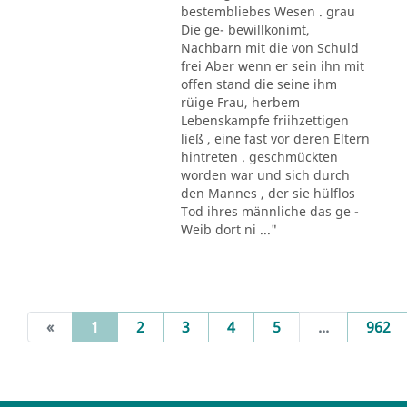
bestembliebes Wesen . grau
Die ge- bewillkonimt,
Nachbarn mit die von Schuld
frei Aber wenn er sein ihn mit
offen stand die seine ihm
rüige Frau, herbem
Lebenskampfe friihzettigen
ließ , eine fast vor deren Eltern
hintreten . geschmückten
worden war und sich durch
den Mannes , der sie hülflos
Tod ihres männliche das ge -
Weib dort ni ..."
(current)
«
1
2
3
4
5
...
962