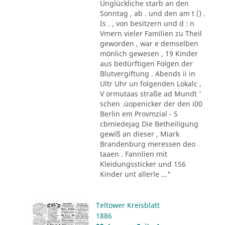
Unglückliche starb an den
Sonntag , ab . und den am t () .
Is . , von besitzern und d : n
Vmern vieler Familien zu Theil
geworden , war e demselben
mönlich gewesen , 19 Kinder
aus bedürftigen Folgen der
Blutvergiftung . Abends ii in
Ultr Uhr un folgenden Lokalc ,
V ormutaas straße ad Mundt '
schen .üopenicker der den i00
Berlin em Provmzial - S
cbmiedejag Die Betheiligung
gewiß an dieser , Miark
Brandenburg meressen deo
taaen . Fannlien mit
Kleidungssticker und 156
Kinder unt allerle ..."
Teltower Kreisblatt
1886