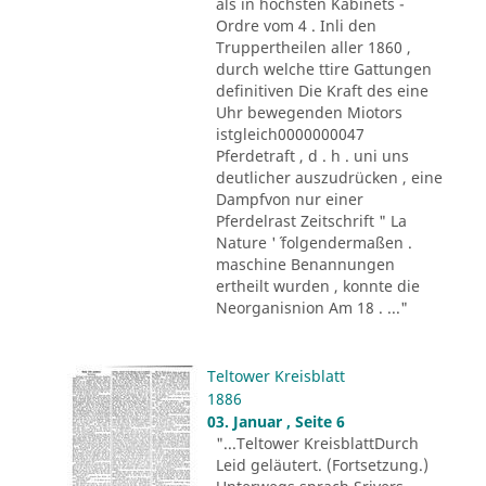
als in höchsten Kabinets -
Ordre vom 4 . Inli den
Truppertheilen aller 1860 ,
durch welche ttire Gattungen
definitiven Die Kraft des eine
Uhr bewegenden Miotors
istgleich0000000047
Pferdetraft , d . h . uni uns
deutlicher auszudrücken , eine
Dampfvon nur einer
Pferdelrast Zeitschrift " La
Nature '´ folgendermaßen .
maschine Benannungen
ertheilt wurden , konnte die
Neorganisnion Am 18 . ..."
Teltower Kreisblatt
1886
03. Januar , Seite 6
"...Teltower KreisblattDurch
Leid geläutert. (Fortsetzung.)