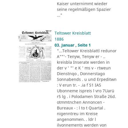
Kaiser unternimmt wieder
seine regelmäßigen Spazier
..."
Teltower Kreisblatt
1886
03. Januar , Seite 1
"...Teltower Kreisblattl redunor
A""'- Tenyw, Tenyw er - ..
kreisbla Inserate werden in
der v ' "' e K ' ms v - rtweun
Dienstnqo , Donnerstago
Sonnabends . u und Erpeditwn
: V erun tr. - .ia f S1 IAS
Ubonneme ispreis l vro 7Uarü
r5 lg . i Polodamen Straße 26d.
otmmtnchen Annoncen -
Bureaux - : l to t Quartal .
nigenntreu im Kreise
angenommen. . ldr l
ilvonnements werden von