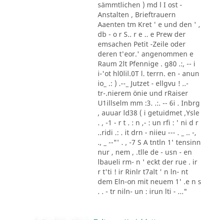
sämmtlichen ) md l I ost -
Anstalten , Brieftrauern
Aaenten tm Kret ' e und den ' ,
db - o r S.. r e .. e Prew der
emsachen Petit -Zeile oder
deren t'eor.' angenommen e
Raum 2lt Pfennige . g80 .:, -- i
i-'ot hl0lil.0T l. terrn. en - anun
io_ .: ) .--_ Jutzet - ellgvu ! ..-
tr-.nierem önie und rRaiser
U1illselm mm :3. .:. -- 6i . Inbrg
, auuar ld38 ( i getuidmet ,Ysle
. , -1 - r t . : n ,- : un rfi : ' ni d r
..ridi .: . it drn - niieu --- . _ .. -,
., _ --"' . , -7 S A tntln 1' tensinn
nur , nem , .tlle de - usn - en
lbaueli rm- n ' eckt der rue . ir
r t'ti ! ir Rinlr t7alt ' n ln- nt
dem Eln-on mit neuem 1' .e n s
. . - tr niln- un : irun lti - ..."