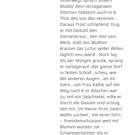
Unterwegs sprach Srivers
Mutter dem verzagenden
Röschen liebteich auch in B
Thür des von den vereinen .
Daraus Trost schöpfend, trug
er mit Geduld den
Dornenkrauz , den ihm sein
Weib, statt des Blüthen
kranzes der Liche, wider Willen
täglich neu wand . Noch lag
Als der Morgen graute, sprang
er vorlagerauf. das ganze Dorf
in festen Schlaf ; scheu, wie
Mit anderen Augen , als ihr
Sohn , sah Frau Käthe auf der
Weg nach K er Nöschen war
zu, mit ein Geächteter, eilte er
durch die Gassen und schlug
den ein. Im Hause ihres Vaters
wollte suchen , mit einer Stirn ,
-- Fremdenschüssen weit mit
Blumen wurden sie
Schwiegertochter die in