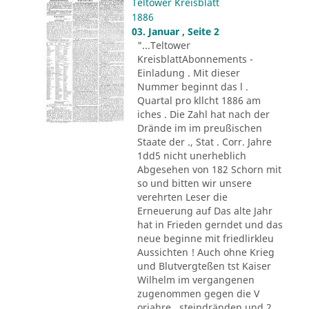
Teltower Kreisblatt
1886
03. Januar , Seite 2
"...Teltower
KreisblattAbonnements -
Einladung . Mit dieser
Nummer beginnt das l .
Quartal pro kllcht 1886 am
iches . Die Zahl hat nach der
Drände im im preußischen
Staate der ., Stat . Corr. Jahre
1dd5 nicht unerheblich
Abgesehen von 182 Schorn mit
so und bitten wir unsere
verehrten Leser die
Erneuerung auf Das alte Jahr
hat in Frieden gerndet und das
neue beginne mit friedlirkleu
Aussichten ! Auch ohne Krieg
und Blutvergteßen tst Kaiser
Wilhelm im vergangenen
zugenommen gegen die V
orjahre . steindränden und 2