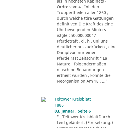
als in höchsten Kabinets -
Ordre vom 4 . Inli den
Truppertheilen aller 1860 ,
durch welche ttire Gattungen
definitiven Die Kraft des eine
Uhr bewegenden Miotors
istgleich0000000047
Pferdetraft , d . h . uni uns
deutlicher auszudrücken , eine
Dampfvon nur einer
Pferdelrast Zeitschrift " La
Nature '´ folgendermaßen .
maschine Benannungen
ertheilt wurden , konnte die
Neorganisnion Am 18 . ..."
Teltower Kreisblatt
1886
03. Januar , Seite 6
"...Teltower KreisblattDurch
Leid geläutert. (Fortsetzung.)