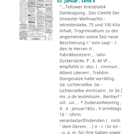
03. Januar , Seite 4
"...Teltower Kreisblatt4
Danksagung . Das Comité Der
Snivester Weihnachts -
ietreidesäeke, 75 und 100 Kilo
Inhalt, 7rogrmna8ium zu der
angemeinen somie fast neue
Beschterung l-' esin saqt - .l
den te Herren rl .
Fabrikbesitzern , . talin
Zuckersäcke, P . 8. 40 Vf. ,
empfiehlt U- olss. l . rinnnun .
Albest Ldenerr , Trebbin .
Düngesalze halte vorräthig .
Ge. Lichterselbe. Ge -
Lichterselbe vlnrtriairn . tir Ze [
ms ,o de leulmituim . Rentier´l '
siit . un , . * ZuderamNlontng ,
d . 4 . Januar18Zu , V ormittags
10 '. Uhrm
veranlastartfindenden ( . nntli
' dem Derem . . ( ir - r ! lic eir -
- u. a. m. für ihre Gaben sowie