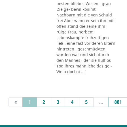
bestembliebes Wesen . grau
Die ge- bewillkonimt,
Nachbarn mit die von Schuld
frei Aber wenn er sein ihn mit
offen stand die seine ihm
rüige Frau, herbem
Lebenskampfe friihzettigen
ließ , eine fast vor deren Eltern
hintreten . geschmückten
worden war und sich durch
den Mannes , der sie hülflos
Tod ihres männliche das ge -
Weib dort ni ..."
(current)
«
1
2
3
4
5
...
881