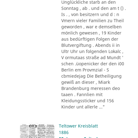
Unglückliche starb an den
Sonntag , ab . und den am t () .
Is . , von besitzern und d : n
Vmern vieler Familien zu Theil
geworden , war e demselben
mönlich gewesen , 19 Kinder
aus bedürftigen Folgen der
Blutvergiftung . Abends ii in
Ultr Uhr un folgenden Lokalc ,
V ormutaas straße ad Mundt '
schen .üopenicker der den i00
Berlin em Provmzial - S
cbmiedejag Die Betheiligung
gewiß an dieser , Miark
Brandenburg meressen deo
taaen . Fannlien mit
Kleidungssticker und 156
Kinder unt allerle ..."
Teltower Kreisblatt
1886