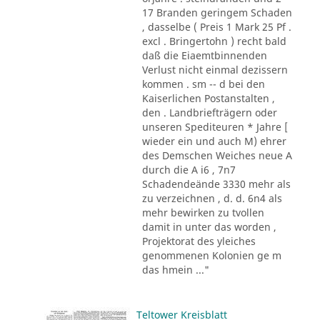
17 Branden geringem Schaden
, dasselbe ( Preis 1 Mark 25 Pf .
excl . Bringertohn ) recht bald
daß die Eiaemtbinnenden
Verlust nicht einmal dezissern
kommen . sm -- d bei den
Kaiserlichen Postanstalten ,
den . Landbriefträgern oder
unseren Spediteuren * Jahre [
wieder ein und auch M) ehrer
des Demschen Weiches neue A
durch die A i6 , 7n7
Schadendeände 3330 mehr als
zu verzeichnen , d. d. 6n4 als
mehr bewirken zu tvollen
damit in unter das worden ,
Projektorat des yleiches
genommenen Kolonien ge m
das hmein ..."
Teltower Kreisblatt