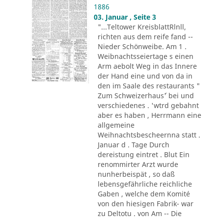
1886
03. Januar , Seite 3
"...Teltower KreisblattRlnll,
richten aus dem reife fand --
Nieder Schönweibe. Am 1 .
Weibnachtsseiertage s einen
Arm aebolt Weg in das Innere
der Hand eine und von da in
den im Saale des restaurants "
Zum Schweizerhaus´' bei und
verschiedenes . 'wtrd gebahnt
aber es haben , Herrmann eine
allgemeine
Weihnachtsbescheernna statt .
Januar d . Tage Durch
dereistung eintret . Blut Ein
renommirter Arzt wurde
nunherbeispät , so daß
lebensgefährliche reichliche
Gaben , welche dem Komité
von den hiesigen Fabrik- war
zu Deltotu . von Am -- Die