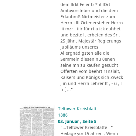
dem llrkt Feier b * illlDrt l
Amtovorsteber und die dem
Erlaubmß Nirtmeister zum
Herrn i lll Ortenersteher Herrn
lii mzr [ iiir für rtla ick euhhet
und bezitgl . erbeten des Sr .
25 jähr . Majestär Regierungs
Jubiläums unseres
Allergnädigsten alle die
Semmeln diesen nu 0enen
seine mn zu kaufen gesucht
Offerten vom beehrt r1nsialt,
Kaisers und Königs sich Zweck
, in und Herrn Lehrer lt , - u , l
n [ ..."
Teltower Kreisblatt
1886
03. Januar , Seite 5
"...Teltower Kreisblatte i "
Heilage yor L5 ahren . Wenn