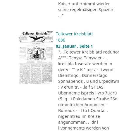
Kaiser unternimmt wieder
seine regelmäßigen Spazier
..."
Teltower Kreisblatt
1886
03. Januar , Seite 1
"...Teltower Kreisblattl redunor
A""'- Tenyw, Tenyw er - ..
kreisbla Inserate werden in
der v ' "' e K ' ms v - rtweun
Dienstnqo , Donnerstago
Sonnabends . u und Erpeditwn
: V erun tr. - .ia f S1 IAS
Ubonneme ispreis l vro 7Uarü
r5 lg . i Polodamen Straße 26d.
otmmtnchen Annoncen -
Bureaux - : l to t Quartal .
nigenntreu im Kreise
angenommen. . ldr l
ilvonnements werden von