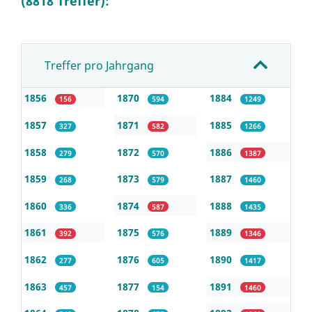
(8818 Treffer):
Treffer pro Jahrgang
1856
1870
1884
156
594
1249
1857
1871
1885
327
582
1266
1858
1872
1886
279
570
1387
1859
1873
1887
268
579
1460
1860
1874
1888
336
587
1435
1861
1875
1889
392
576
1346
1862
1876
1890
277
605
1417
1863
1877
1891
457
154
1460