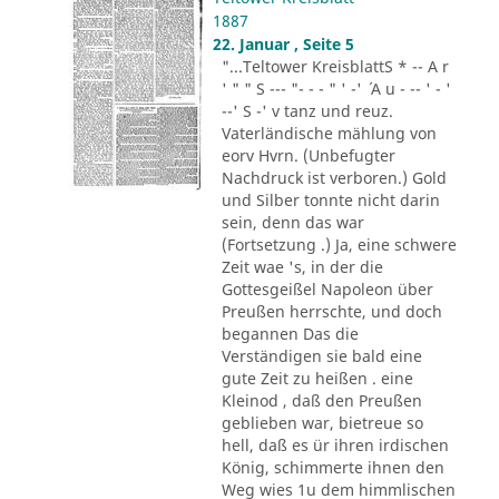
1887
22. Januar , Seite 5
"...Teltower KreisblattS * -- A r
' " " S --- "- - - " ' -' ´ A u - -- ' - '
--' S -' v tanz und reuz.
Vaterländische mählung von
eorv Hvrn. (Unbefugter
Nachdruck ist verboren.) Gold
und Silber tonnte nicht darin
sein, denn das war
(Fortsetzung .) Ja, eine schwere
Zeit wae 's, in der die
Gottesgeißel Napoleon über
Preußen herrschte, und doch
begannen Das die
Verständigen sie bald eine
gute Zeit zu heißen . eine
Kleinod , daß den Preußen
geblieben war, bietreue so
hell, daß es ür ihren irdischen
König, schimmerte ihnen den
Weg wies 1u dem himmlischen