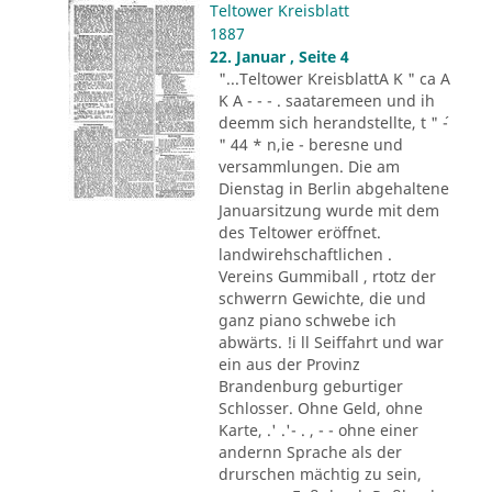
Teltower Kreisblatt
1887
22. Januar , Seite 4
"...Teltower KreisblattA K " ca A
K A - - - . saataremeen und ih
deemm sich herandstellte, t " ´-
" 44 * n,ie - beresne und
versammlungen. Die am
Dienstag in Berlin abgehaltene
Januarsitzung wurde mit dem
des Teltower eröffnet.
landwirehschaftlichen .
Vereins Gummiball , rtotz der
schwerrn Gewichte, die und
ganz piano schwebe ich
abwärts. !i ll Seiffahrt und war
ein aus der Provinz
Brandenburg geburtiger
Schlosser. Ohne Geld, ohne
Karte, .' .'- . , - - ohne einer
andernn Sprache als der
drurschen mächtig zu sein,