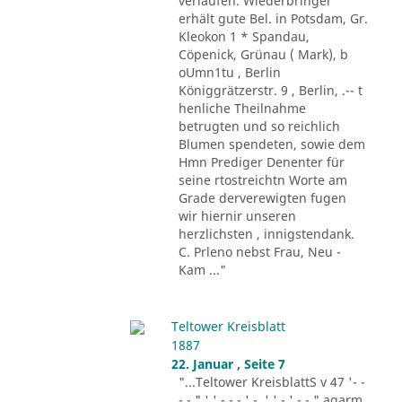
verlaufen. Wiederbringer
erhält gute Bel. in Potsdam, Gr.
Kleokon 1 * Spandau,
Cöpenick, Grünau ( Mark), b
oUmn1tu , Berlin
Königgrätzerstr. 9 , Berlin, .-- t
henliche Theilnahme
betrugten und so reichlich
Blumen spendeten, sowie dem
Hmn Prediger Denenter für
seine rtostreichtn Worte am
Grade derverewigten fugen
wir hiernir unseren
herzlichsten , innigstendank.
C. Prleno nebst Frau, Neu -
Kam ..."
Teltower Kreisblatt
1887
22. Januar , Seite 7
"...Teltower KreisblattS v 47 '- -
- - " ' ' - - - ' -. ' ' - ' -.-." agarm