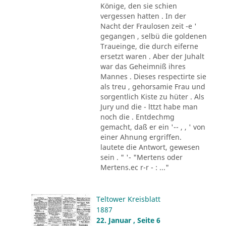
Könige, den sie schien
vergessen hatten . In der
Nacht der Fraulosen zeit -e '
gegangen , selbü die goldenen
Traueinge, die durch eiferne
ersetzt waren . Aber der Juhalt
war das Geheimniß ihres
Mannes . Dieses respectirte sie
als treu , gehorsamie Frau und
sorgentlich Kiste zu hüter . Als
Jury und die - lttzt habe man
noch die . Entdechmg
gemacht, daß er ein '-- , , ' von
einer Ahnung ergriffen.
lautete die Antwort, gewesen
sein . " '- "Mertens oder
Mertens.ec r-r - : ..."
Teltower Kreisblatt
1887
22. Januar , Seite 6