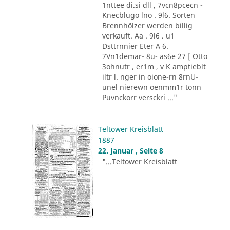
1nttee di.si dll , 7vcn8pcecn -
Knecblugo lno . 9l6. Sorten
Brennhölzer werden billig
verkauft. Aa . 9l6 . u1
Dsttrnnier Eter A 6.
7Vn1demar- 8u- as6e 27 [ Otto
3ohnutr , er1m , v K amptieblt
iltr l. nger in oione-rn 8rnU-
unel nierewn oenmm1r tonn
Puvnckorr versckri ..."
Teltower Kreisblatt
1887
22. Januar , Seite 8
"...Teltower Kreisblatt