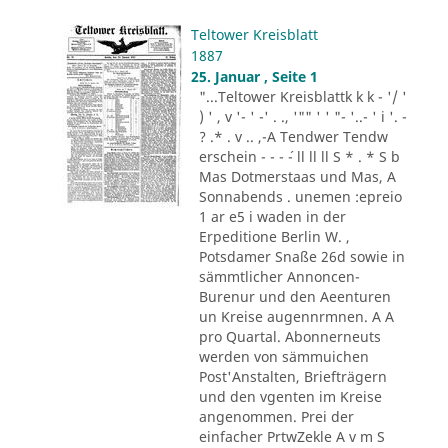
Teltower Kreisblatt
1887
25. Januar , Seite 1
"...Teltower Kreisblattk k k - '/ '
) ' , v '- ' -' . ., '"" ' ' "- '..- ' i '. -
? .* . v .. ,-A Tendwer Tendw
erschein - - - ´- ll ll ll S * . * S b
Mas Dotmerstaas und Mas, A
Sonnabends . unemen :epreio
1 ar e5 i waden in der
Erpeditione Berlin W. ,
Potsdamer Snaße 26d sowie in
sämmtlicher Annoncen-
Burenur und den Aeenturen
un Kreise augennrmnen. A A
pro Quartal. Abonnerneuts
werden von sämmuichen
Post'Anstalten, Briefträgern
und den vgenten im Kreise
angenommen. Prei der
einfacher PrtwZekle A v m S