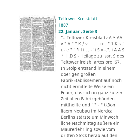
Teltower Kreisblatt
1887
22. Januar , Seite 3
"...Teltower Kreisblattv A * AA
v " A " " K / v - . . . -rr . " ´1 K s .'
u- e " " 'i l i . . - 'i S v -.". i A A S
* 1 .D S - Heilage zu issr. S des
Teltower lreisbl artes oro l67.
In Stolp entstand in einem
doerigen großen
FabrikEtablissement auf noch
nicht ermittelte Weise ein
Feuer, das sich in ganz kurzer
Zeit allen Fabrikgebäuden
mittheilte und ' "'- " tk3on
liaem Neubau im Nordca
Berlins stärzte um Minwoch
liche Nachmittag äußere ein
Maurerlehrling sowie vom
dritten Stock herab auf den