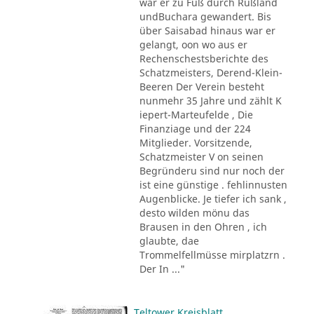
war er zu Fuß durch Rußland
undBuchara gewandert. Bis
über Saisabad hinaus war er
gelangt, oon wo aus er
Rechenschestsberichte des
Schatzmeisters, Derend-Klein-
Beeren Der Verein besteht
nunmehr 35 Jahre und zählt K
iepert-Marteufelde , Die
Finanziage und der 224
Mitglieder. Vorsitzende,
Schatzmeister V on seinen
Begründeru sind nur noch der
ist eine günstige . fehlinnusten
Augenblicke. Je tiefer ich sank ,
desto wilden mönu das
Brausen in den Ohren , ich
glaubte, dae
Trommelfellmüsse mirplatzrn .
Der In ..."
Teltower Kreisblatt