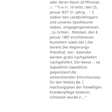
oder deren Raum 20 Pfmniae. .
.i . ""n e 1r. 10 erttn, den 25.
Januar l837 31. Jahrg. . ', S
staben den Landbriefnägern
und unseren Spediteuren
staben, entgegengenommen .
, zu richten . Potsdam, den 8 .
Januar 1887 erschienenen
Nummern sowie der [ Die
bereits Der Regierungs-
Präsidcat. von : Kalender
werden gratis nachgeliefert
nachgeliefert. Die Neese . : ee
Gxpedition Gxpedition.
gegenstand die
vorbereitenden Einrichtunaeu
für den Mobilu Be. [
machungsplan der freiwilligen
Krankenpflege bilderen.
schlossen wurde e ..."