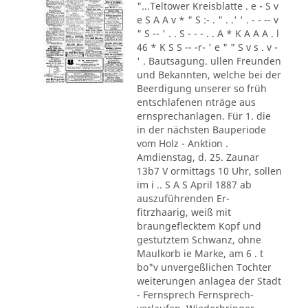
"...Teltower Kreisblatte . e - S v
e S A A v * " S :- . " . .' ' . - - -- v
" S -- ' . . S - - - . . A * K A A A . l
46 * K S S -- -r- ' e " " S v s . v -
' . Bautsagung. ullen Freunden
und Bekannten, welche bei der
Beerdigung unserer so früh
entschlafenen nträge aus
ernsprechanlagen. Für 1. die
in der nächsten Bauperiode
vom Holz - Anktion .
Amdienstag, d. 25. Zaunar
13b7 V ormittags 10 Uhr, sollen
im i .. S A S April 1887 ab
auszuführenden Er-
fitrzhaarig, weiß mit
braungeflecktem Kopf und
gestutztem Schwanz, ohne
Maulkorb ie Marke, am 6 . t
bo"v unvergeßlichen Tochter
weiterungen anlagea der Stadt
- Fernsprech Fernsprech-