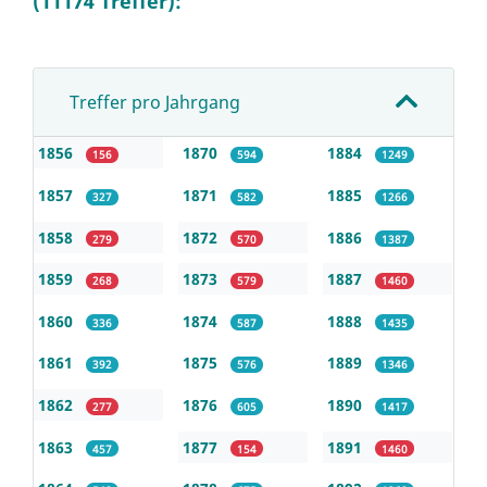
(11174 Treffer):
Treffer pro Jahrgang
1856
1870
1884
156
594
1249
1857
1871
1885
327
582
1266
1858
1872
1886
279
570
1387
1859
1873
1887
268
579
1460
1860
1874
1888
336
587
1435
1861
1875
1889
392
576
1346
1862
1876
1890
277
605
1417
1863
1877
1891
457
154
1460