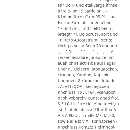
stir Uolr- und etall8ärge lfrnse
8Tre e- on 15 äJarle an . --
K1nllorsürre u" un 95 P1. . un .
Isertie 8üre ulir unen o1me
17lnr 17lnr. l,nttclieltt belin ,
ietIegtr 4l, Doloorut10nort und
1n1tero Auoatatrum ' :ter :e
kèrtig n socori5oen 7'runoport.
-, " .'-'la - " ' " " - " ', -- ,-- . A
rersemlessdare Jünsütze mit
auah ohne 8ctreibe aui l.ager.
t.ner r . Xleiaern, 8tonuaoeken,
ckaenen, Kaudon, Knpsoin,
Uannnen, 8trümukon. lnbader
: A. v11rQOA . secnepcoeb
Kncnluss lro . 0164. vcan3pon
naoh voborein1cunst anad froi.
S * L0d1ic´ctre Hol e'heitde:ir,ta
,st -Isntiile ab issr' Ubnftlou A
A S A Platz , ii mille Mk. k1,50,
sowie alle lz v * i sonnspreen -
Knschluss KemZe: 1 eirnneol-