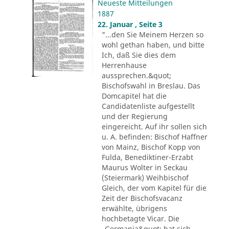
Neueste Mitteilungen
1887
22. Januar , Seite 3
"...den Sie Meinem Herzen so
wohl gethan haben, und bitte
Ich, daß Sie dies dem
Herrenhause
aussprechen.&quot;
Bischofswahl in Breslau. Das
Domcapitel hat die
Candidatenliste aufgestellt
und der Regierung
eingereicht. Auf ihr sollen sich
u. A. befinden: Bischof Haffner
von Mainz, Bischof Kopp von
Fulda, Benediktiner-Erzabt
Maurus Wolter in Seckau
(Steiermark) Weihbischof
Gleich, der vom Kapitel für die
Zeit der Bischofsvacanz
erwählte, übrigens
hochbetagte Vicar. Die
„Germania&quot; hat sich