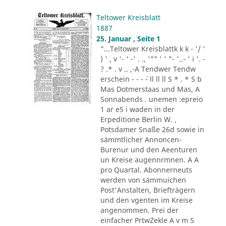
Teltower Kreisblatt
1887
25. Januar , Seite 1
"...Teltower Kreisblattk k k - '/ '
) ' , v '- ' -' . ., '"" ' ' "- '..- ' i '. -
? .* . v .. ,-A Tendwer Tendw
erschein - - - ´- ll ll ll S * . * S b
Mas Dotmerstaas und Mas, A
Sonnabends . unemen :epreio
1 ar e5 i waden in der
Erpeditione Berlin W. ,
Potsdamer Snaße 26d sowie in
sämmtlicher Annoncen-
Burenur und den Aeenturen
un Kreise augennrmnen. A A
pro Quartal. Abonnerneuts
werden von sämmuichen
Post'Anstalten, Briefträgern
und den vgenten im Kreise
angenommen. Prei der
einfacher PrtwZekle A v m S