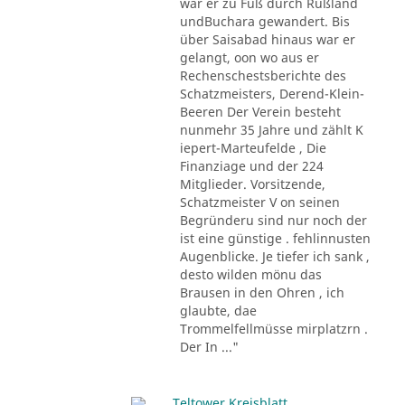
war er zu Fuß durch Rußland
undBuchara gewandert. Bis
über Saisabad hinaus war er
gelangt, oon wo aus er
Rechenschestsberichte des
Schatzmeisters, Derend-Klein-
Beeren Der Verein besteht
nunmehr 35 Jahre und zählt K
iepert-Marteufelde , Die
Finanziage und der 224
Mitglieder. Vorsitzende,
Schatzmeister V on seinen
Begründeru sind nur noch der
ist eine günstige . fehlinnusten
Augenblicke. Je tiefer ich sank ,
desto wilden mönu das
Brausen in den Ohren , ich
glaubte, dae
Trommelfellmüsse mirplatzrn .
Der In ..."
Teltower Kreisblatt