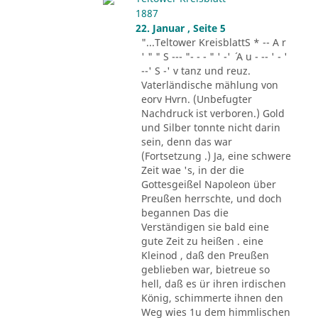
1887
22. Januar , Seite 5
"...Teltower KreisblattS * -- A r
' " " S --- "- - - " ' -' ´ A u - -- ' - '
--' S -' v tanz und reuz.
Vaterländische mählung von
eorv Hvrn. (Unbefugter
Nachdruck ist verboren.) Gold
und Silber tonnte nicht darin
sein, denn das war
(Fortsetzung .) Ja, eine schwere
Zeit wae 's, in der die
Gottesgeißel Napoleon über
Preußen herrschte, und doch
begannen Das die
Verständigen sie bald eine
gute Zeit zu heißen . eine
Kleinod , daß den Preußen
geblieben war, bietreue so
hell, daß es ür ihren irdischen
König, schimmerte ihnen den
Weg wies 1u dem himmlischen