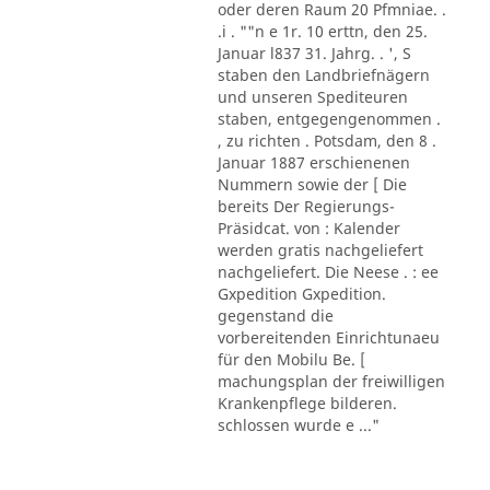
oder deren Raum 20 Pfmniae. .
.i . ""n e 1r. 10 erttn, den 25.
Januar l837 31. Jahrg. . ', S
staben den Landbriefnägern
und unseren Spediteuren
staben, entgegengenommen .
, zu richten . Potsdam, den 8 .
Januar 1887 erschienenen
Nummern sowie der [ Die
bereits Der Regierungs-
Präsidcat. von : Kalender
werden gratis nachgeliefert
nachgeliefert. Die Neese . : ee
Gxpedition Gxpedition.
gegenstand die
vorbereitenden Einrichtunaeu
für den Mobilu Be. [
machungsplan der freiwilligen
Krankenpflege bilderen.
schlossen wurde e ..."