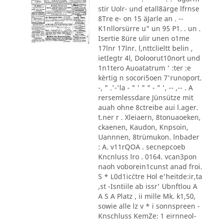
stir Uolr- und etall8ärge lfrnse
8Tre e- on 15 äJarle an . --
K1nllorsürre u" un 95 P1. . un .
Isertie 8üre ulir unen o1me
17lnr 17lnr. l,nttclieltt belin ,
ietIegtr 4l, Doloorut10nort und
1n1tero Auoatatrum ' :ter :e
kèrtig n socori5oen 7'runoport.
-, " .'-'la - " ' " " - " ', -- ,-- . A
rersemlessdare Jünsütze mit
auah ohne 8ctreibe aui l.ager.
t.ner r . Xleiaern, 8tonuaoeken,
ckaenen, Kaudon, Knpsoin,
Uannnen, 8trümukon. lnbader
: A. v11rQOA . secnepcoeb
Kncnluss lro . 0164. vcan3pon
naoh voborein1cunst anad froi.
S * L0d1ic´ctre Hol e'heitde:ir,ta
,st -Isntiile ab issr' Ubnftlou A
A S A Platz , ii mille Mk. k1,50,
sowie alle lz v * i sonnspreen -
Knschluss KemZe: 1 eirnneol-