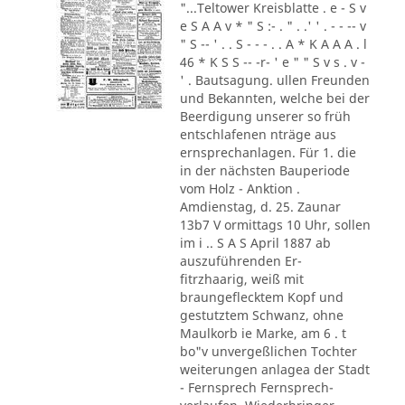
"...Teltower Kreisblatte . e - S v
e S A A v * " S :- . " . .' ' . - - -- v
" S -- ' . . S - - - . . A * K A A A . l
46 * K S S -- -r- ' e " " S v s . v -
' . Bautsagung. ullen Freunden
und Bekannten, welche bei der
Beerdigung unserer so früh
entschlafenen nträge aus
ernsprechanlagen. Für 1. die
in der nächsten Bauperiode
vom Holz - Anktion .
Amdienstag, d. 25. Zaunar
13b7 V ormittags 10 Uhr, sollen
im i .. S A S April 1887 ab
auszuführenden Er-
fitrzhaarig, weiß mit
braungeflecktem Kopf und
gestutztem Schwanz, ohne
Maulkorb ie Marke, am 6 . t
bo"v unvergeßlichen Tochter
weiterungen anlagea der Stadt
- Fernsprech Fernsprech-