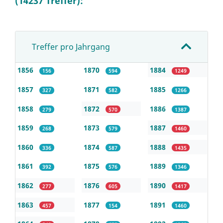
(14237 Treffer):
Treffer pro Jahrgang
1856
1870
1884
156
594
1249
1857
1871
1885
327
582
1266
1858
1872
1886
279
570
1387
1859
1873
1887
268
579
1460
1860
1874
1888
336
587
1435
1861
1875
1889
392
576
1346
1862
1876
1890
277
605
1417
1863
1877
1891
457
154
1460