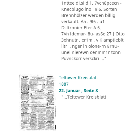
1nttee di.si dll , 7vcn8pcecn -
Knecblugo lno . 9l6. Sorten
Brennhölzer werden billig
verkauft. Aa . 9l6 . u1
Dsttrnnier Eter A 6.
7Vn1demar- 8u- as6e 27 [ Otto
3ohnutr , er1m , v K amptieblt
iltr l. nger in oione-rn 8rnU-
unel nierewn oenmm1r tonn
Puvnckorr versckri ..."
Teltower Kreisblatt
1887
22. Januar , Seite 8
"...Teltower Kreisblatt