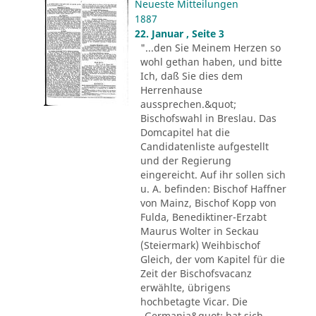
Neueste Mitteilungen
1887
22. Januar , Seite 3
"...den Sie Meinem Herzen so
wohl gethan haben, und bitte
Ich, daß Sie dies dem
Herrenhause
aussprechen.&quot;
Bischofswahl in Breslau. Das
Domcapitel hat die
Candidatenliste aufgestellt
und der Regierung
eingereicht. Auf ihr sollen sich
u. A. befinden: Bischof Haffner
von Mainz, Bischof Kopp von
Fulda, Benediktiner-Erzabt
Maurus Wolter in Seckau
(Steiermark) Weihbischof
Gleich, der vom Kapitel für die
Zeit der Bischofsvacanz
erwählte, übrigens
hochbetagte Vicar. Die
„Germania&quot; hat sich