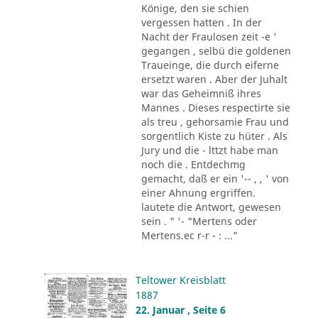
Könige, den sie schien
vergessen hatten . In der
Nacht der Fraulosen zeit -e '
gegangen , selbü die goldenen
Traueinge, die durch eiferne
ersetzt waren . Aber der Juhalt
war das Geheimniß ihres
Mannes . Dieses respectirte sie
als treu , gehorsamie Frau und
sorgentlich Kiste zu hüter . Als
Jury und die - lttzt habe man
noch die . Entdechmg
gemacht, daß er ein '-- , , ' von
einer Ahnung ergriffen.
lautete die Antwort, gewesen
sein . " '- "Mertens oder
Mertens.ec r-r - : ..."
Teltower Kreisblatt
1887
22. Januar , Seite 6