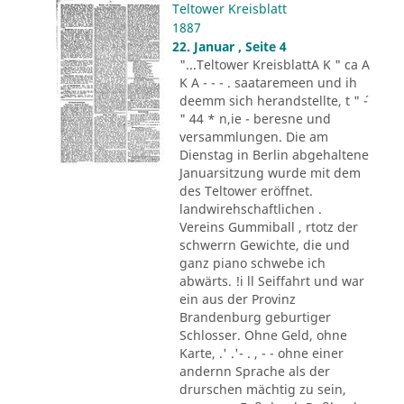
Teltower Kreisblatt
1887
22. Januar , Seite 4
"...Teltower KreisblattA K " ca A
K A - - - . saataremeen und ih
deemm sich herandstellte, t " ´-
" 44 * n,ie - beresne und
versammlungen. Die am
Dienstag in Berlin abgehaltene
Januarsitzung wurde mit dem
des Teltower eröffnet.
landwirehschaftlichen .
Vereins Gummiball , rtotz der
schwerrn Gewichte, die und
ganz piano schwebe ich
abwärts. !i ll Seiffahrt und war
ein aus der Provinz
Brandenburg geburtiger
Schlosser. Ohne Geld, ohne
Karte, .' .'- . , - - ohne einer
andernn Sprache als der
drurschen mächtig zu sein,