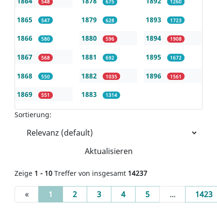
1864
1878
1892
548
675
1260
1865
1879
1893
547
628
1723
1866
1880
1894
580
596
1908
1867
1881
1895
568
692
1672
1868
1882
1896
550
1035
1561
1869
1883
551
1314
Sortierung:
Aktualisieren
Zeige
1 - 10
Treffer von insgesamt
14237
(current)
«
1
2
3
4
5
...
1423