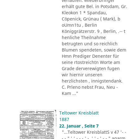
verlaufen. Wiederbringer
erhält gute Bel. in Potsdam, Gr.
Kleokon 1 * Spandau,
Cöpenick, Grünau ( Mark), b
oUmn1tu , Berlin
Königgrätzerstr. 9 , Berlin, .-- t
henliche Theilnahme
betrugten und so reichlich
Blumen spendeten, sowie dem
Hmn Prediger Denenter für
seine rtostreichtn Worte am
Grade derverewigten fugen
wir hiernir unseren
herzlichsten , innigstendank.
C. Prleno nebst Frau, Neu -
Kam ..."
Teltower Kreisblatt
1887
22. Januar , Seite 7
"...Teltower KreisblattS v 47 '- -
- - " ' ' - - - ' -. ' ' - ' -.-." agarm