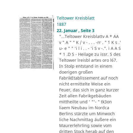
Teltower Kreisblatt
1887
22. Januar , Seite 3
"...Teltower Kreisblattv A * AA
v " A " " K / v - . . . -rr . " ´1 K s .'
u- e " " 'i l i . . - 'i S v -.". i A A S
* 1 .D S - Heilage zu issr. S des
Teltower lreisbl artes oro l67.
In Stolp entstand in einem
doerigen großen
FabrikEtablissement auf noch
nicht ermittelte Weise ein
Feuer, das sich in ganz kurzer
Zeit allen Fabrikgebäuden
mittheilte und ' "'- " tk3on
liaem Neubau im Nordca
Berlins stärzte um Minwoch
liche Nachmittag äußere ein
Maurerlehrling sowie vom
dritten Stock herab auf den