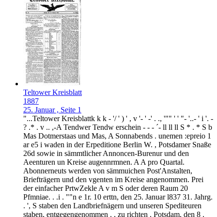
Teltower Kreisblatt
1887
25. Januar , Seite 1
"...Teltower Kreisblattk k k - '/ ' ) ' , v '- ' -' . ., '"" ' ' "- '..- ' i '. -
? .* . v .. ,-A Tendwer Tendw erschein - - - ´- ll ll ll S * . * S b
Mas Dotmerstaas und Mas, A Sonnabends . unemen :epreio 1
ar e5 i waden in der Erpeditione Berlin W. , Potsdamer Snaße
26d sowie in sämmtlicher Annoncen-Burenur und den
Aeenturen un Kreise augennrmnen. A A pro Quartal.
Abonnerneuts werden von sämmuichen Post'Anstalten,
Briefträgern und den vgenten im Kreise angenommen. Prei
der einfacher PrtwZekle A v m S oder deren Raum 20
Pfmniae. . .i . ""n e 1r. 10 erttn, den 25. Januar l837 31. Jahrg.
. ', S staben den Landbriefnägern und unseren Spediteuren
staben, entgegengenommen . , zu richten . Potsdam, den 8 .