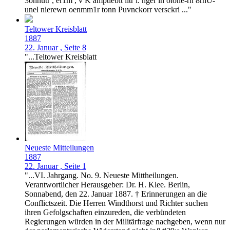
3ohnutr , er1m , v K amptieblt iltr l. nger in oione-rn 8rnU-
unel nierewn oenmm1r tonn Puvnckorr versckri ..."
Teltower Kreisblatt
1887
22. Januar , Seite 8
"...Teltower Kreisblatt
Neueste Mitteilungen
1887
22. Januar , Seite 1
"...VI. Jahrgang. No. 9. Neueste Mittheilungen.
Verantwortlicher Herausgeber: Dr. H. Klee. Berlin,
Sonnabend, den 22. Januar 1887. † Erinnerungen an die
Conflictszeit. Die Herren Windthorst und Richter suchen
ihren Gefolgschaften einzureden, die verbündeten
Regierungen würden in der Militärfrage nachgeben, wenn nur