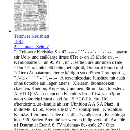
Teltower Kreisblatt
1887
22. Januar , Seite 7
"...Teltower KreisblattS v 47 '- -- - " ' ' - - - ' -. ' ' - ' -.-." agarm
stir Uolr- und etall8ärge lfrnse 8Tre e- on 15 äJarle an . --
K1nllorsürre u" un 95 P1. . un . Isertie 8üre ulir unen o1me
17lnr 17lnr. l,nttclieltt belin , ietIegtr 4l, Doloorut10nort und
1n1tero Auoatatrum ' :ter :e kèrtig n socori5oen 7'runoport. -,
" .'-'la - " ' " " - " ', -- ,-- . A rersemlessdare Jünsütze mit auah
ohne 8ctreibe aui l.ager. t.ner r . Xleiaern, 8tonuaoeken,
ckaenen, Kaudon, Knpsoin, Uannnen, 8trümukon. lnbader :
A. v11rQOA . secnepcoeb Kncnluss lro . 0164. vcan3pon
naoh voborein1cunst anad froi. S * L0d1ic´ctre Hol
e'heitde:ir,ta ,st -Isntiile ab issr' Ubnftlou A A S A Platz , ii
mille Mk. k1,50, sowie alle lz v * i sonnspreen - Knschluss
KemZe: 1 eirnneol-1nttee di.si dll , 7vcn8pcecn - Knecblugo
lno . 9l6. Sorten Brennhölzer werden billig verkauft. Aa . 9l6 .
u1 Dsttrnnier Eter A 6. 7Vn1demar- 8u- as6e 27 [ Otto