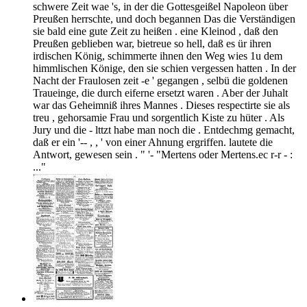
schwere Zeit wae 's, in der die Gottesgeißel Napoleon über
Preußen herrschte, und doch begannen Das die Verständigen
sie bald eine gute Zeit zu heißen . eine Kleinod , daß den
Preußen geblieben war, bietreue so hell, daß es ür ihren
irdischen König, schimmerte ihnen den Weg wies 1u dem
himmlischen Könige, den sie schien vergessen hatten . In der
Nacht der Fraulosen zeit -e ' gegangen , selbü die goldenen
Traueinge, die durch eiferne ersetzt waren . Aber der Juhalt
war das Geheimniß ihres Mannes . Dieses respectirte sie als
treu , gehorsamie Frau und sorgentlich Kiste zu hüter . Als
Jury und die - lttzt habe man noch die . Entdechmg gemacht,
daß er ein '-- , , ' von einer Ahnung ergriffen. lautete die
Antwort, gewesen sein . " '- "Mertens oder Mertens.ec r-r - :
..."