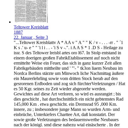
Teltower Kreisblatt
1887
22. Januar , Seite 3
"...Teltower Kreisblattv A * AA v " A " " K / v - . . . -rr . " ´1
K s .' u- e " " 'i l i . . - 'i S v -.". i A A S * 1 .D S - Heilage zu
issr. S des Teltower lreisbl artes oro l67. In Stolp entstand in
einem doerigen großen FabrikEtablissement auf noch nicht
ermittelte Weise ein Feuer, das sich in ganz kurzer Zeit allen
Fabrikgebäuden mittheilte und ' "'- " tk3on liaem Neubau im
Nordca Berlins stärzte um Minwoch liche Nachmittag äußere
ein Maurerlehrling sowie vom dritten Stock herab auf den
gesrorenen Erdboden und zog sich fürchterVerletzungen / Hat
es 50 Kgr. seines zu Zeit wieder abgeorehr werden.
Gewichtes auf diese Art verloren, so wird es ausrangirt ; bis
dies geschicht , hat durchschnittlich ein nicht gebtemstes Rad
145,000 Km . etwa geschicht. ein Dremsrad 95 ,000 Km.
innere, zu ; insbesondere junge Mann so wurden Arm- und
einbrüche, Unterkiefers Charttee Art, daß konstatirt. Der
sowie große Verletzungen des bedauernswerthe Neubaues
nach der königl. smd diese nahezu wtal einäscherte . In der