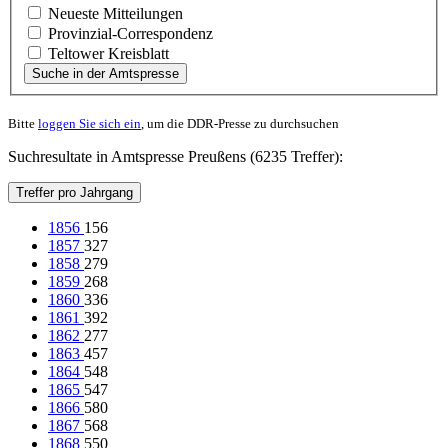
Neueste Mitteilungen
Provinzial-Correspondenz
Teltower Kreisblatt
Suche in der Amtspresse
Bitte
loggen Sie sich ein
, um die DDR-Presse zu durchsuchen
Suchresultate in Amtspresse Preußens (6235 Treffer):
Treffer pro Jahrgang
1856
156
1857
327
1858
279
1859
268
1860
336
1861
392
1862
277
1863
457
1864
548
1865
547
1866
580
1867
568
1868
550