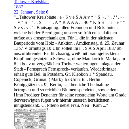
Teltower Kreisblatt
1887
22. Januar , Seite 6
"...Teltower Kreisblatte . e - S v e S A A v * " S :- . " . .' ' . - -
-- v " S -- ' . . S - - - . . A * K A A A . l 46 * K S S -- -r- ' e " "
S v s . v - ' . Bautsagung. ullen Freunden und Bekannten,
welche bei der Beerdigung unserer so früh entschlafenen
nträge aus ernsprechanlagen. Für 1. die in der nächsten
Bauperiode vom Holz - Anktion . Amdienstag, d. 25. Zaunar
13b7 V ormittags 10 Uhr, sollen im i .. S A S April 1887 ab
auszuführenden Er- fitrzhaarig, weiß mit braungeflecktem
Kopf und gestutztem Schwanz, ohne Maulkorb ie Marke, am
6 . t bo"v unvergeßlichen Tochter weiterungen anlagea der
Stadt - Fernsprech Fernsprech- verlaufen. Wiederbringer
erhält gute Bel. in Potsdam, Gr. Kleokon 1 * Spandau,
Cöpenick, Grünau ( Mark), b oUmn1tu , Berlin
Königgrätzerstr. 9 , Berlin, .-- t henliche Theilnahme
betrugten und so reichlich Blumen spendeten, sowie dem
Hmn Prediger Denenter für seine rtostreichtn Worte am Grade
derverewigten fugen wir hiernir unseren herzlichsten ,
innigstendank. C. Prleno nebst Frau, Neu - Kam ..."