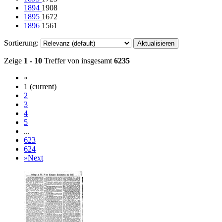
1894
1908
1895
1672
1896
1561
Sortierung:
Aktualisieren
Zeige
1 - 10
Treffer von insgesamt
6235
«
1
(current)
2
3
4
5
...
623
624
»
Next