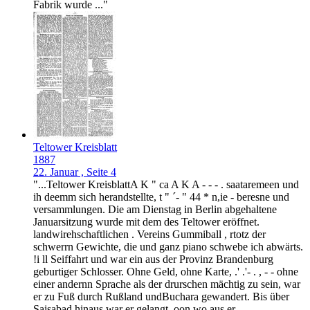
Fabrik wurde ..."
Teltower Kreisblatt
1887
22. Januar , Seite 4
"...Teltower KreisblattA K " ca A K A - - - . saataremeen und
ih deemm sich herandstellte, t " ´- " 44 * n,ie - beresne und
versammlungen. Die am Dienstag in Berlin abgehaltene
Januarsitzung wurde mit dem des Teltower eröffnet.
landwirehschaftlichen . Vereins Gummiball , rtotz der
schwerrn Gewichte, die und ganz piano schwebe ich abwärts.
!i ll Seiffahrt und war ein aus der Provinz Brandenburg
geburtiger Schlosser. Ohne Geld, ohne Karte, .' .'- . , - - ohne
einer andernn Sprache als der drurschen mächtig zu sein, war
er zu Fuß durch Rußland undBuchara gewandert. Bis über
Saisabad hinaus war er gelangt, oon wo aus er