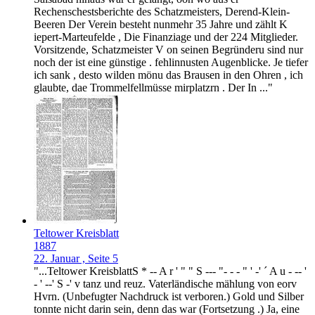
Rechenschestsberichte des Schatzmeisters, Derend-Klein-
Beeren Der Verein besteht nunmehr 35 Jahre und zählt K
iepert-Marteufelde , Die Finanziage und der 224 Mitglieder.
Vorsitzende, Schatzmeister V on seinen Begründeru sind nur
noch der ist eine günstige . fehlinnusten Augenblicke. Je tiefer
ich sank , desto wilden mönu das Brausen in den Ohren , ich
glaubte, dae Trommelfellmüsse mirplatzrn . Der In ..."
Teltower Kreisblatt
1887
22. Januar , Seite 5
"...Teltower KreisblattS * -- A r ' " " S --- "- - - " ' -' ´ A u - -- '
- ' --' S -' v tanz und reuz. Vaterländische mählung von eorv
Hvrn. (Unbefugter Nachdruck ist verboren.) Gold und Silber
tonnte nicht darin sein, denn das war (Fortsetzung .) Ja, eine