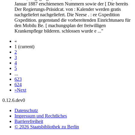
Januar 1887 erschienenen Nummern sowie der [ Die bereits
Der Regierungs-Präsidcat. von : Kalender werden gratis
nachgeliefert nachgeliefert. Die Neese . : ee Gxpedition
Gxpedition. gegenstand die vorbereitenden Einrichtunaeu für
den Mobilu Be. [ machungsplan der freiwilligen
Krankenpflege bilderen. schlossen wurde e ..."
«
1
(current)
2
3
4
5
...
623
624
»
Next
0.12.6.dev0
Datenschutz
Impressum und Rechtliches
Barrierefreiheit
© 2026 Staatsbibliothek zu Berlin