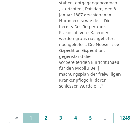
staben, entgegengenommen .
, zu richten . Potsdam, den 8 .
Januar 1887 erschienenen
Nummern sowie der [ Die
bereits Der Regierungs-
Präsidcat. von : Kalender
werden gratis nachgeliefert
nachgeliefert. Die Neese . : ee
Gxpedition Gxpedition.
gegenstand die
vorbereitenden Einrichtunaeu
für den Mobilu Be. [
machungsplan der freiwilligen
Krankenpflege bilderen.
schlossen wurde e ..."
(current)
«
1
2
3
4
5
...
1249