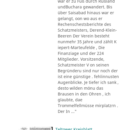
war er zu Fuß durch Rußland
undBuchara gewandert. Bis
über Saisabad hinaus war er
gelangt, oon wo aus er
Rechenschestsberichte des
Schatzmeisters, Derend-Klein-
Beeren Der Verein besteht
nunmehr 35 Jahre und zählt K
iepert-Marteufelde , Die
Finanziage und der 224
Mitglieder. Vorsitzende,
Schatzmeister V on seinen
Begründeru sind nur noch der
ist eine günstige . fehlinnusten
Augenblicke. Je tiefer ich sank ,
desto wilden mönu das
Brausen in den Ohren , ich
glaubte, dae
Trommelfellmüsse mirplatzrn .
Der In ..."
Teltower Kreisblatt