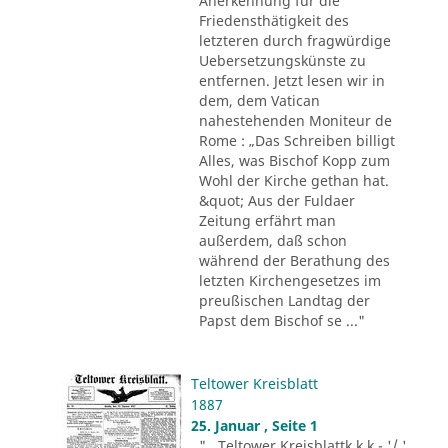
Anerkennung für die
Friedensthätigkeit des
letzteren durch fragwürdige
Uebersetzungskünste zu
entfernen. Jetzt lesen wir in
dem, dem Vatican
nahestehenden Moniteur de
Rome : „Das Schreiben billigt
Alles, was Bischof Kopp zum
Wohl der Kirche gethan hat.
&quot; Aus der Fuldaer
Zeitung erfährt man
außerdem, daß schon
während der Berathung des
letzten Kirchengesetzes im
preußischen Landtag der
Papst dem Bischof se ..."
Teltower Kreisblatt
1887
25. Januar , Seite 1
"...Teltower Kreisblattk k k - '/ '