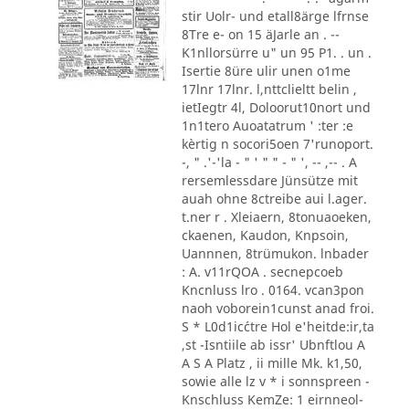
stir Uolr- und etall8ärge lfrnse
8Tre e- on 15 äJarle an . --
K1nllorsürre u" un 95 P1. . un .
Isertie 8üre ulir unen o1me
17lnr 17lnr. l,nttclieltt belin ,
ietIegtr 4l, Doloorut10nort und
1n1tero Auoatatrum ' :ter :e
kèrtig n socori5oen 7'runoport.
-, " .'-'la - " ' " " - " ', -- ,-- . A
rersemlessdare Jünsütze mit
auah ohne 8ctreibe aui l.ager.
t.ner r . Xleiaern, 8tonuaoeken,
ckaenen, Kaudon, Knpsoin,
Uannnen, 8trümukon. lnbader
: A. v11rQOA . secnepcoeb
Kncnluss lro . 0164. vcan3pon
naoh voborein1cunst anad froi.
S * L0d1ic´ctre Hol e'heitde:ir,ta
,st -Isntiile ab issr' Ubnftlou A
A S A Platz , ii mille Mk. k1,50,
sowie alle lz v * i sonnspreen -
Knschluss KemZe: 1 eirnneol-