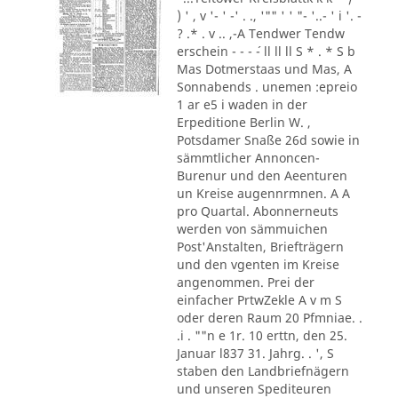
) ' , v '- ' -' . ., '"" ' ' "- '..- ' i '. -
? .* . v .. ,-A Tendwer Tendw
erschein - - - ´- ll ll ll S * . * S b
Mas Dotmerstaas und Mas, A
Sonnabends . unemen :epreio
1 ar e5 i waden in der
Erpeditione Berlin W. ,
Potsdamer Snaße 26d sowie in
sämmtlicher Annoncen-
Burenur und den Aeenturen
un Kreise augennrmnen. A A
pro Quartal. Abonnerneuts
werden von sämmuichen
Post'Anstalten, Briefträgern
und den vgenten im Kreise
angenommen. Prei der
einfacher PrtwZekle A v m S
oder deren Raum 20 Pfmniae. .
.i . ""n e 1r. 10 erttn, den 25.
Januar l837 31. Jahrg. . ', S
staben den Landbriefnägern
und unseren Spediteuren