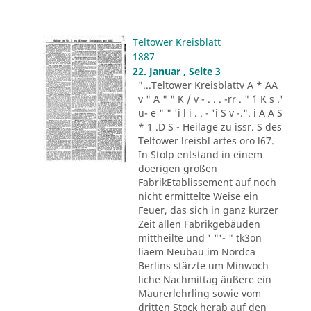
Teltower Kreisblatt
1887
22. Januar , Seite 3
"...Teltower Kreisblattv A * AA
v " A " " K / v - . . . -rr . " ´1 K s .'
u- e " " 'i l i . . - 'i S v -.". i A A S
* 1 .D S - Heilage zu issr. S des
Teltower lreisbl artes oro l67.
In Stolp entstand in einem
doerigen großen
FabrikEtablissement auf noch
nicht ermittelte Weise ein
Feuer, das sich in ganz kurzer
Zeit allen Fabrikgebäuden
mittheilte und ' "'- " tk3on
liaem Neubau im Nordca
Berlins stärzte um Minwoch
liche Nachmittag äußere ein
Maurerlehrling sowie vom
dritten Stock herab auf den