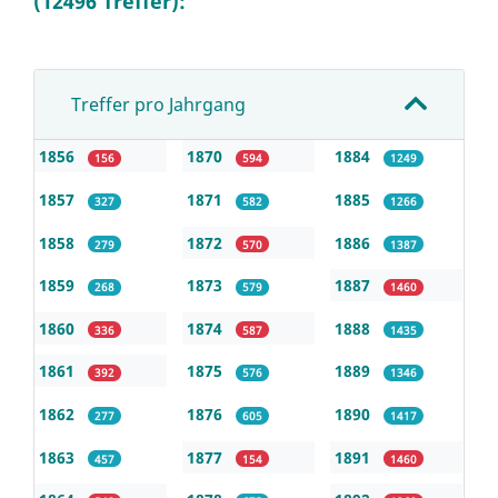
(12496 Treffer):
Treffer pro Jahrgang
1856
1870
1884
156
594
1249
1857
1871
1885
327
582
1266
1858
1872
1886
279
570
1387
1859
1873
1887
268
579
1460
1860
1874
1888
336
587
1435
1861
1875
1889
392
576
1346
1862
1876
1890
277
605
1417
1863
1877
1891
457
154
1460