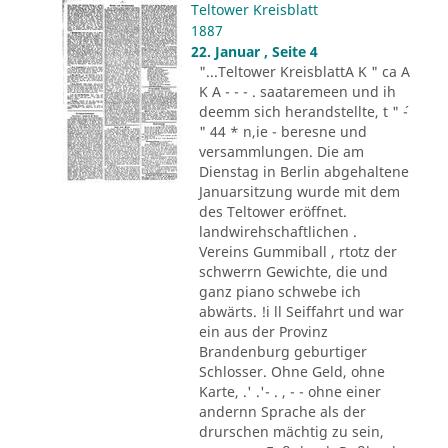
Teltower Kreisblatt
1887
22. Januar , Seite 4
"...Teltower KreisblattA K " ca A
K A - - - . saataremeen und ih
deemm sich herandstellte, t " ´-
" 44 * n,ie - beresne und
versammlungen. Die am
Dienstag in Berlin abgehaltene
Januarsitzung wurde mit dem
des Teltower eröffnet.
landwirehschaftlichen .
Vereins Gummiball , rtotz der
schwerrn Gewichte, die und
ganz piano schwebe ich
abwärts. !i ll Seiffahrt und war
ein aus der Provinz
Brandenburg geburtiger
Schlosser. Ohne Geld, ohne
Karte, .' .'- . , - - ohne einer
andernn Sprache als der
drurschen mächtig zu sein,