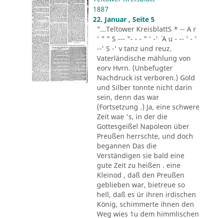
1887
22. Januar , Seite 5
"...Teltower KreisblattS * -- A r
' " " S --- "- - - " ' -' ´ A u - -- ' - '
--' S -' v tanz und reuz.
Vaterländische mählung von
eorv Hvrn. (Unbefugter
Nachdruck ist verboren.) Gold
und Silber tonnte nicht darin
sein, denn das war
(Fortsetzung .) Ja, eine schwere
Zeit wae 's, in der die
Gottesgeißel Napoleon über
Preußen herrschte, und doch
begannen Das die
Verständigen sie bald eine
gute Zeit zu heißen . eine
Kleinod , daß den Preußen
geblieben war, bietreue so
hell, daß es ür ihren irdischen
König, schimmerte ihnen den
Weg wies 1u dem himmlischen