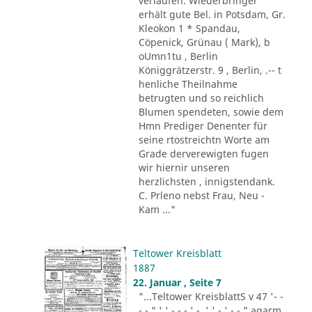
verlaufen. Wiederbringer
erhält gute Bel. in Potsdam, Gr.
Kleokon 1 * Spandau,
Cöpenick, Grünau ( Mark), b
oUmn1tu , Berlin
Königgrätzerstr. 9 , Berlin, .-- t
henliche Theilnahme
betrugten und so reichlich
Blumen spendeten, sowie dem
Hmn Prediger Denenter für
seine rtostreichtn Worte am
Grade derverewigten fugen
wir hiernir unseren
herzlichsten , innigstendank.
C. Prleno nebst Frau, Neu -
Kam ..."
Teltower Kreisblatt
1887
22. Januar , Seite 7
"...Teltower KreisblattS v 47 '- -
- - " ' ' - - - ' -. ' ' - ' -.-." agarm