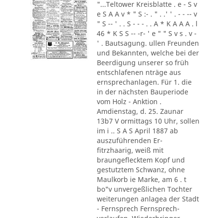
"...Teltower Kreisblatte . e - S v
e S A A v * " S :- . " . .' ' . - - -- v
" S -- ' . . S - - - . . A * K A A A . l
46 * K S S -- -r- ' e " " S v s . v -
' . Bautsagung. ullen Freunden
und Bekannten, welche bei der
Beerdigung unserer so früh
entschlafenen nträge aus
ernsprechanlagen. Für 1. die
in der nächsten Bauperiode
vom Holz - Anktion .
Amdienstag, d. 25. Zaunar
13b7 V ormittags 10 Uhr, sollen
im i .. S A S April 1887 ab
auszuführenden Er-
fitrzhaarig, weiß mit
braungeflecktem Kopf und
gestutztem Schwanz, ohne
Maulkorb ie Marke, am 6 . t
bo"v unvergeßlichen Tochter
weiterungen anlagea der Stadt
- Fernsprech Fernsprech-