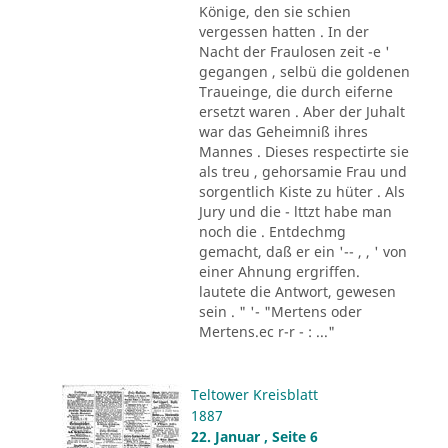
Könige, den sie schien
vergessen hatten . In der
Nacht der Fraulosen zeit -e '
gegangen , selbü die goldenen
Traueinge, die durch eiferne
ersetzt waren . Aber der Juhalt
war das Geheimniß ihres
Mannes . Dieses respectirte sie
als treu , gehorsamie Frau und
sorgentlich Kiste zu hüter . Als
Jury und die - lttzt habe man
noch die . Entdechmg
gemacht, daß er ein '-- , , ' von
einer Ahnung ergriffen.
lautete die Antwort, gewesen
sein . " '- "Mertens oder
Mertens.ec r-r - : ..."
Teltower Kreisblatt
1887
22. Januar , Seite 6