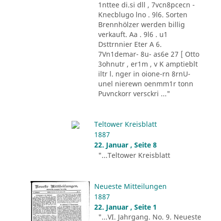
1nttee di.si dll , 7vcn8pcecn -
Knecblugo lno . 9l6. Sorten
Brennhölzer werden billig
verkauft. Aa . 9l6 . u1
Dsttrnnier Eter A 6.
7Vn1demar- 8u- as6e 27 [ Otto
3ohnutr , er1m , v K amptieblt
iltr l. nger in oione-rn 8rnU-
unel nierewn oenmm1r tonn
Puvnckorr versckri ..."
Teltower Kreisblatt
1887
22. Januar , Seite 8
"...Teltower Kreisblatt
Neueste Mitteilungen
1887
22. Januar , Seite 1
"...VI. Jahrgang. No. 9. Neueste