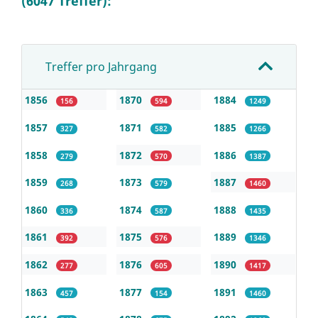
(6047 Treffer):
Treffer pro Jahrgang
1856
1870
1884
156
594
1249
1857
1871
1885
327
582
1266
1858
1872
1886
279
570
1387
1859
1873
1887
268
579
1460
1860
1874
1888
336
587
1435
1861
1875
1889
392
576
1346
1862
1876
1890
277
605
1417
1863
1877
1891
457
154
1460