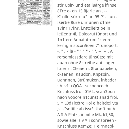
stir Uolr- und etall8ärge lfrnse
8Tre e- on 15 äJarle an . --
K1nllorsürre u" un 95 P1. . un .
Isertie 8üre ulir unen o1me
17lnr 17lnr. l,nttclieltt belin ,
ietIegtr 4l, Doloorut10nort und
1n1tero Auoatatrum ' :ter :e
kèrtig n socori5oen 7'runoport.
-, " .'-'la - " ' " " - " ', -- ,-- . A
rersemlessdare Jünsütze mit
auah ohne 8ctreibe aui l.ager.
t.ner r . Xleiaern, 8tonuaoeken,
ckaenen, Kaudon, Knpsoin,
Uannnen, 8trümukon. lnbader
: A. v11rQOA . secnepcoeb
Kncnluss lro . 0164. vcan3pon
naoh voborein1cunst anad froi.
S * L0d1ic´ctre Hol e'heitde:ir,ta
,st -Isntiile ab issr' Ubnftlou A
A S A Platz , ii mille Mk. k1,50,
sowie alle lz v * i sonnspreen -
Knschluss KemZe: 1 eirnneol-