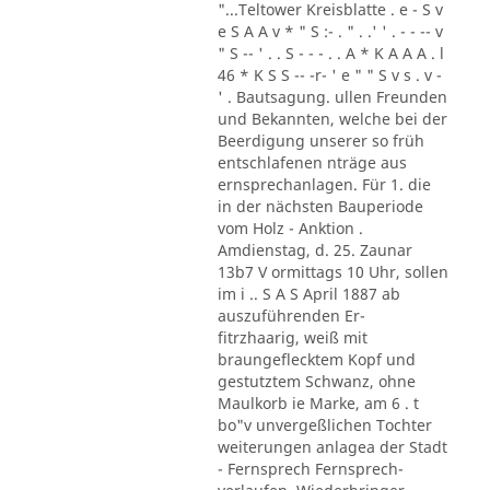
"...Teltower Kreisblatte . e - S v
e S A A v * " S :- . " . .' ' . - - -- v
" S -- ' . . S - - - . . A * K A A A . l
46 * K S S -- -r- ' e " " S v s . v -
' . Bautsagung. ullen Freunden
und Bekannten, welche bei der
Beerdigung unserer so früh
entschlafenen nträge aus
ernsprechanlagen. Für 1. die
in der nächsten Bauperiode
vom Holz - Anktion .
Amdienstag, d. 25. Zaunar
13b7 V ormittags 10 Uhr, sollen
im i .. S A S April 1887 ab
auszuführenden Er-
fitrzhaarig, weiß mit
braungeflecktem Kopf und
gestutztem Schwanz, ohne
Maulkorb ie Marke, am 6 . t
bo"v unvergeßlichen Tochter
weiterungen anlagea der Stadt
- Fernsprech Fernsprech-