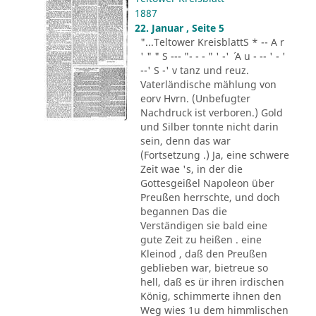
1887
22. Januar , Seite 5
"...Teltower KreisblattS * -- A r
' " " S --- "- - - " ' -' ´ A u - -- ' - '
--' S -' v tanz und reuz.
Vaterländische mählung von
eorv Hvrn. (Unbefugter
Nachdruck ist verboren.) Gold
und Silber tonnte nicht darin
sein, denn das war
(Fortsetzung .) Ja, eine schwere
Zeit wae 's, in der die
Gottesgeißel Napoleon über
Preußen herrschte, und doch
begannen Das die
Verständigen sie bald eine
gute Zeit zu heißen . eine
Kleinod , daß den Preußen
geblieben war, bietreue so
hell, daß es ür ihren irdischen
König, schimmerte ihnen den
Weg wies 1u dem himmlischen