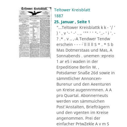
Teltower Kreisblatt
1887
25. Januar , Seite 1
"...Teltower Kreisblattk k k - '/ '
) ' , v '- ' -' . ., '"" ' ' "- '..- ' i '. -
? .* . v .. ,-A Tendwer Tendw
erschein - - - ´- ll ll ll S * . * S b
Mas Dotmerstaas und Mas, A
Sonnabends . unemen :epreio
1 ar e5 i waden in der
Erpeditione Berlin W. ,
Potsdamer Snaße 26d sowie in
sämmtlicher Annoncen-
Burenur und den Aeenturen
un Kreise augennrmnen. A A
pro Quartal. Abonnerneuts
werden von sämmuichen
Post'Anstalten, Briefträgern
und den vgenten im Kreise
angenommen. Prei der
einfacher PrtwZekle A v m S