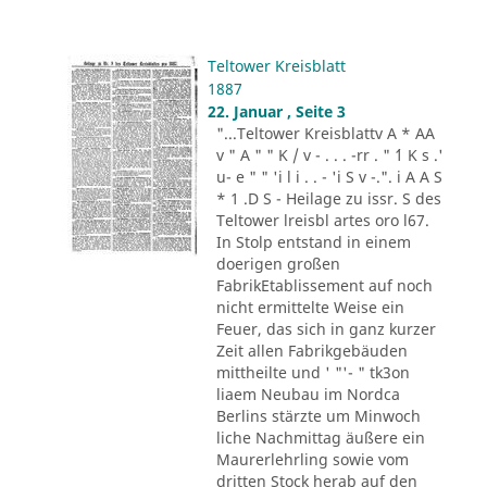
Teltower Kreisblatt
1887
22. Januar , Seite 3
"...Teltower Kreisblattv A * AA
v " A " " K / v - . . . -rr . " ´1 K s .'
u- e " " 'i l i . . - 'i S v -.". i A A S
* 1 .D S - Heilage zu issr. S des
Teltower lreisbl artes oro l67.
In Stolp entstand in einem
doerigen großen
FabrikEtablissement auf noch
nicht ermittelte Weise ein
Feuer, das sich in ganz kurzer
Zeit allen Fabrikgebäuden
mittheilte und ' "'- " tk3on
liaem Neubau im Nordca
Berlins stärzte um Minwoch
liche Nachmittag äußere ein
Maurerlehrling sowie vom
dritten Stock herab auf den