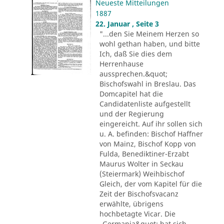
Neueste Mitteilungen
1887
22. Januar , Seite 3
"...den Sie Meinem Herzen so
wohl gethan haben, und bitte
Ich, daß Sie dies dem
Herrenhause
aussprechen.&quot;
Bischofswahl in Breslau. Das
Domcapitel hat die
Candidatenliste aufgestellt
und der Regierung
eingereicht. Auf ihr sollen sich
u. A. befinden: Bischof Haffner
von Mainz, Bischof Kopp von
Fulda, Benediktiner-Erzabt
Maurus Wolter in Seckau
(Steiermark) Weihbischof
Gleich, der vom Kapitel für die
Zeit der Bischofsvacanz
erwählte, übrigens
hochbetagte Vicar. Die
„Germania&quot; hat sich