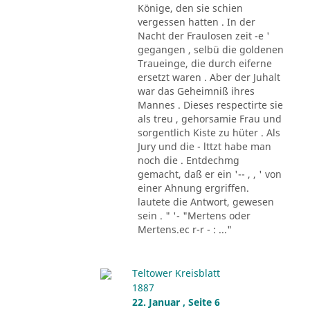
Könige, den sie schien
vergessen hatten . In der
Nacht der Fraulosen zeit -e '
gegangen , selbü die goldenen
Traueinge, die durch eiferne
ersetzt waren . Aber der Juhalt
war das Geheimniß ihres
Mannes . Dieses respectirte sie
als treu , gehorsamie Frau und
sorgentlich Kiste zu hüter . Als
Jury und die - lttzt habe man
noch die . Entdechmg
gemacht, daß er ein '-- , , ' von
einer Ahnung ergriffen.
lautete die Antwort, gewesen
sein . " '- "Mertens oder
Mertens.ec r-r - : ..."
Teltower Kreisblatt
1887
22. Januar , Seite 6