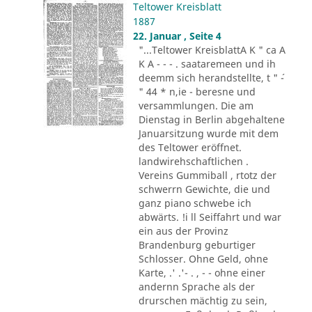
Teltower Kreisblatt
1887
22. Januar , Seite 4
"...Teltower KreisblattA K " ca A
K A - - - . saataremeen und ih
deemm sich herandstellte, t " ´-
" 44 * n,ie - beresne und
versammlungen. Die am
Dienstag in Berlin abgehaltene
Januarsitzung wurde mit dem
des Teltower eröffnet.
landwirehschaftlichen .
Vereins Gummiball , rtotz der
schwerrn Gewichte, die und
ganz piano schwebe ich
abwärts. !i ll Seiffahrt und war
ein aus der Provinz
Brandenburg geburtiger
Schlosser. Ohne Geld, ohne
Karte, .' .'- . , - - ohne einer
andernn Sprache als der
drurschen mächtig zu sein,