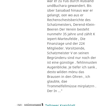
war er zu Fuß durch Rußland
undBuchara gewandert. Bis
über Saisabad hinaus war er
gelangt, oon wo aus er
Rechenschestsberichte des
Schatzmeisters, Derend-Klein-
Beeren Der Verein besteht
nunmehr 35 Jahre und zählt K
iepert-Marteufelde , Die
Finanziage und der 224
Mitglieder. Vorsitzende,
Schatzmeister V on seinen
Begründeru sind nur noch der
ist eine günstige . fehlinnusten
Augenblicke. Je tiefer ich sank ,
desto wilden mönu das
Brausen in den Ohren , ich
glaubte, dae
Trommelfellmüsse mirplatzrn .
Der In ..."
Teltower Kreisblatt