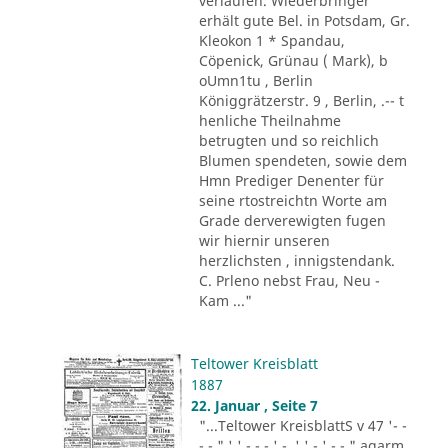
verlaufen. Wiederbringer
erhält gute Bel. in Potsdam, Gr.
Kleokon 1 * Spandau,
Cöpenick, Grünau ( Mark), b
oUmn1tu , Berlin
Königgrätzerstr. 9 , Berlin, .-- t
henliche Theilnahme
betrugten und so reichlich
Blumen spendeten, sowie dem
Hmn Prediger Denenter für
seine rtostreichtn Worte am
Grade derverewigten fugen
wir hiernir unseren
herzlichsten , innigstendank.
C. Prleno nebst Frau, Neu -
Kam ..."
Teltower Kreisblatt
1887
22. Januar , Seite 7
"...Teltower KreisblattS v 47 '- -
- - " ' ' - - - ' -. ' ' - ' -.-." agarm