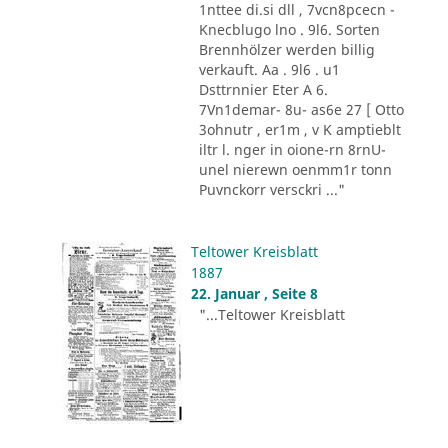
1nttee di.si dll , 7vcn8pcecn -
Knecblugo lno . 9l6. Sorten
Brennhölzer werden billig
verkauft. Aa . 9l6 . u1
Dsttrnnier Eter A 6.
7Vn1demar- 8u- as6e 27 [ Otto
3ohnutr , er1m , v K amptieblt
iltr l. nger in oione-rn 8rnU-
unel nierewn oenmm1r tonn
Puvnckorr versckri ..."
Teltower Kreisblatt
1887
22. Januar , Seite 8
"...Teltower Kreisblatt