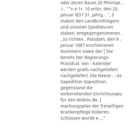
oder deren Raum 20 Pfmniae. .
.i . ""n e 1r. 10 erttn, den 25.
Januar l837 31. Jahrg. . ', S
staben den Landbriefnägern
und unseren Spediteuren
staben, entgegengenommen .
, zu richten . Potsdam, den 8 .
Januar 1887 erschienenen
Nummern sowie der [ Die
bereits Der Regierungs-
Präsidcat. von : Kalender
werden gratis nachgeliefert
nachgeliefert. Die Neese . : ee
Gxpedition Gxpedition.
gegenstand die
vorbereitenden Einrichtunaeu
für den Mobilu Be. [
machungsplan der freiwilligen
Krankenpflege bilderen.
schlossen wurde e ..."