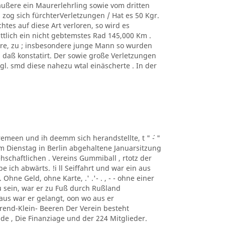
äußere ein Maurerlehrling sowie vom dritten
zog sich fürchterVerletzungen / Hat es 50 Kgr.
tes auf diese Art verloren, so wird es
ittlich ein nicht gebtemstes Rad 145,000 Km .
ere, zu ; insbesondere junge Mann so wurden
, daß konstatirt. Der sowie große Verletzungen
. smd diese nahezu wtal einäscherte . In der
taremeen und ih deemm sich herandstellte, t " ´- "
m Dienstag in Berlin abgehaltene Januarsitzung
schaftlichen . Vereins Gummiball , rtotz der
ich abwärts. !i ll Seiffahrt und war ein aus
hne Geld, ohne Karte, .' .'- . , - - ohne einer
 sein, war er zu Fuß durch Rußland
us war er gelangt, oon wo aus er
rend-Klein- Beeren Der Verein besteht
de , Die Finanziage und der 224 Mitglieder.