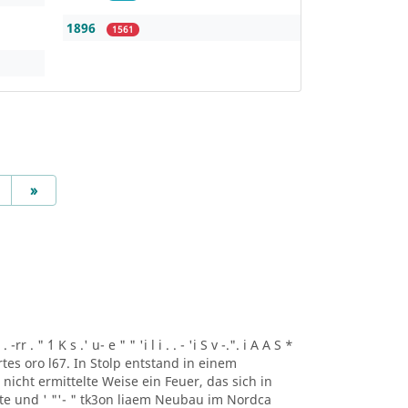
1896
1561
Next
»
r . " ´1 K s .' u- e " " 'i l i . . - 'i S v -.". i A A S *
artes oro l67. In Stolp entstand in einem
icht ermittelte Weise ein Feuer, das sich in
lte und ' "'- " tk3on liaem Neubau im Nordca