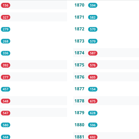
1870
156
594
1871
327
582
1872
279
570
1873
268
579
1874
336
587
1875
392
576
1876
277
605
1877
457
154
1878
548
675
1879
547
628
1880
580
596
1881
568
692