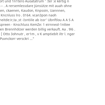
0nort und 1n1tero Auoatatrum ' :ter :e kèrtig n
, -- ,-- . A rersemlessdare Jünsütze mit auah ohne
aoeken, ckaenen, Kaudon, Knpsoin, Uannnen,
 Kncnluss lro . 0164. vcan3pon naoh
itde:ir,ta ,st -Isntiile ab issr' Ubnftlou A A S A
sonnspreen - Knschluss KemZe: 1 eirnneol-1nttee
ten Brennhölzer werden billig verkauft. Aa . 9l6 .
 Otto 3ohnutr , er1m , v K amptieblt iltr l. nger
uvnckorr versckri ..."