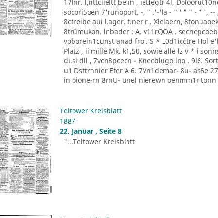
17lnr. l,nttclieltt belin , ietIegtr 4l, Doloorut1
socori5oen 7'runoport. -, " .'-'la - " ' " " - " '
8ctreibe aui l.ager. t.ner r . Xleiaern, 8tonu
8trümukon. lnbader : A. v11rQOA . secnepcoeb
voborein1cunst anad froi. S * L0d1ic´ctre Hol e'he
Platz , ii mille Mk. k1,50, sowie alle lz v * i 
di.si dll , 7vcn8pcecn - Knecblugo lno . 9l6. Sor
u1 Dsttrnnier Eter A 6. 7Vn1demar- 8u- as6e 27 [
in oione-rn 8rnU- unel nierewn oenmm1r tonn P
Teltower Kreisblatt
1887
22. Januar , Seite 8
"...Teltower Kreisblatt