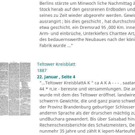
Berlins stärzte um Minwoch liche Nachmittag 
Stock herab auf den gesrorenen Erdboden und 
seines zu Zeit wieder abgeorehr werden. Gewich
ausrangirt ; bis dies geschicht , hat durchschn
etwa geschicht. ein Dremsrad 95 ,000 Km. inn
Arm- und einbrüche, Unterkiefers Charttee Art
des bedauernswerthe Neubaues nach der königl
Fabrik wurde ..."
Teltower Kreisblatt
1887
22. Januar , Seite 4
"...Teltower KreisblattA K " ca A K A - - - . saa
44 * n,ie - beresne und versammlungen. Die a
wurde mit dem des Teltower eröffnet. landwireh
schwerrn Gewichte, die und ganz piano schwebe 
der Provinz Brandenburg geburtiger Schlosser. O
andernn Sprache als der drurschen mächtig zu
undBuchara gewandert. Bis über Saisabad hina
Rechenschestsberichte des Schatzmeisters, De
nunmehr 35 Jahre und zählt K iepert-Marteufel