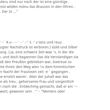
deru sind nur noch der ist eine günstige .
 desto wilden mönu das Brausen in den Ohren ,
Der In ..."
 -' ´ A u - -- ' - ' --' S -' v tanz und reuz.
gter Nachdruck ist verboren.) Gold und Silber
ng .) Ja, eine schwere Zeit wae 's, in der die
e, und doch begannen Das die Verständigen sie
 daß den Preußen geblieben war, bietreue so
merte ihnen den Weg wies 1u dem himmlischen
er Nacht der Fraulosen zeit -e ' gegangen ,
e ersetzt waren . Aber der Juhalt war das
e als treu , gehorsamie Frau und sorgentlich
man noch die . Entdechmg gemacht, daß er ein '--
ntwort, gewesen sein . " '- "Mertens oder