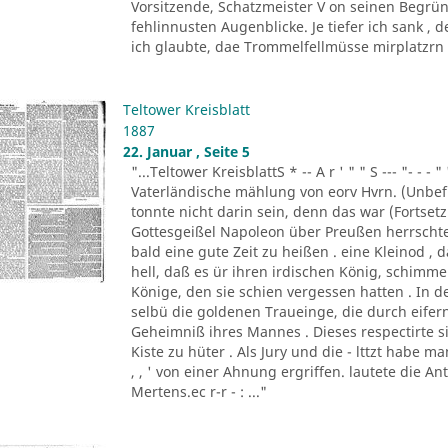
Vorsitzende, Schatzmeister V on seinen Begrün
fehlinnusten Augenblicke. Je tiefer ich sank ,
ich glaubte, dae Trommelfellmüsse mirplatzrn . 
Teltower Kreisblatt
1887
22. Januar , Seite 5
"...Teltower KreisblattS * -- A r ' " " S --- "- - - " '
Vaterländische mählung von eorv Hvrn. (Unbefu
tonnte nicht darin sein, denn das war (Fortsetzu
Gottesgeißel Napoleon über Preußen herrscht
bald eine gute Zeit zu heißen . eine Kleinod ,
hell, daß es ür ihren irdischen König, schim
Könige, den sie schien vergessen hatten . In d
selbü die goldenen Traueinge, die durch eifern
Geheimniß ihres Mannes . Dieses respectirte si
Kiste zu hüter . Als Jury und die - lttzt habe 
, , ' von einer Ahnung ergriffen. lautete die A
Mertens.ec r-r - : ..."