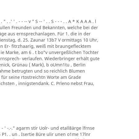
. .' ' . - - -- v " S -- ' . . S - - - . . A * K A A A . l
ung. ullen Freunden und Bekannten, welche bei der
ge aus ernsprechanlagen. Für 1. die in der
enstag, d. 25. Zaunar 13b7 V ormittags 10 Uhr,
en Er- fitrzhaarig, weiß mit braungeflecktem
e Marke, am 6 . t bo"v unvergeßlichen Tochter
rnsprech- verlaufen. Wiederbringer erhält gute
enick, Grünau ( Mark), b oUmn1tu , Berlin
ilnahme betrugten und so reichlich Blumen
für seine rtostreichtn Worte am Grade
chsten , innigstendank. C. Prleno nebst Frau,
 ' ' - ' -.-." agarm stir Uolr- und etall8ärge lfrnse
5 P1. . un . Isertie 8üre ulir unen o1me 17lnr