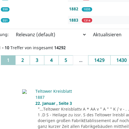
1882
550
1035
1883
551
1314
Aktualisieren
rung:
1 - 10
Treffer von insgesamt
14292
(current)
1
2
3
4
5
...
1429
1430
Teltower Kreisblatt
1887
22. Januar , Seite 3
"...Teltower Kreisblattv A * AA v " A " " K / v - . . . -r
1 .D S - Heilage zu issr. S des Teltower lreisbl 
doerigen großen FabrikEtablissement auf noch n
ganz kurzer Zeit allen Fabrikgebäuden mitthei