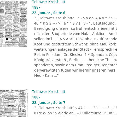
Teltower Kreisblatt
1887
22. Januar , Seite 6
"...Teltower Kreisblatte . e - S v e S A A v * " S :- . " 
46 * K S S -- -r- ' e " " S v s . v - ' . Bautsag
Beerdigung unserer so früh entschlafenen nträ
nächsten Bauperiode vom Holz - Anktion . Amdi
sollen im i .. S A S April 1887 ab auszuführend
Kopf und gestutztem Schwanz, ohne Maulkorb i
weiterungen anlagea der Stadt - Fernsprech Fe
Bel. in Potsdam, Gr. Kleokon 1 * Spandau, Cöp
Königgrätzerstr. 9 , Berlin, .-- t henliche The
spendeten, sowie dem Hmn Prediger Denenter 
derverewigten fugen wir hiernir unseren herzli
Neu - Kam ..."
Teltower Kreisblatt
1887
22. Januar , Seite 7
"...Teltower KreisblattS v 47 '- -- - " ' ' - - - ' -.
8Tre e- on 15 äJarle an . --K1nllorsürre u" un 9