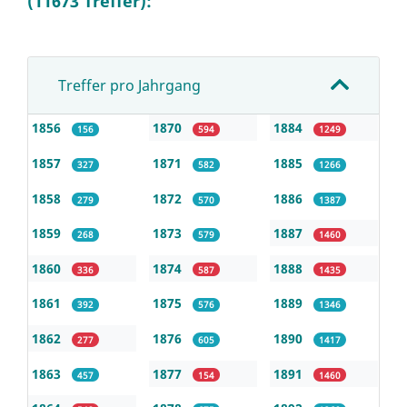
(11673 Treffer):
Treffer pro Jahrgang
1856
1870
1884
156
594
1249
1857
1871
1885
327
582
1266
1858
1872
1886
279
570
1387
1859
1873
1887
268
579
1460
1860
1874
1888
336
587
1435
1861
1875
1889
392
576
1346
1862
1876
1890
277
605
1417
1863
1877
1891
457
154
1460