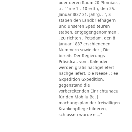
oder deren Raum 20 Pfmniae. .
.i . ""n e 1r. 10 erttn, den 25.
Januar l837 31. Jahrg. . ', S
staben den Landbriefnägern
und unseren Spediteuren
staben, entgegengenommen .
, zu richten . Potsdam, den 8 .
Januar 1887 erschienenen
Nummern sowie der [ Die
bereits Der Regierungs-
Präsidcat. von : Kalender
werden gratis nachgeliefert
nachgeliefert. Die Neese . : ee
Gxpedition Gxpedition.
gegenstand die
vorbereitenden Einrichtunaeu
für den Mobilu Be. [
machungsplan der freiwilligen
Krankenpflege bilderen.
schlossen wurde e ..."