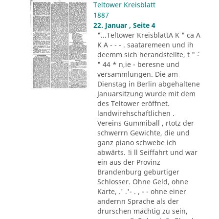
Teltower Kreisblatt
1887
22. Januar , Seite 4
"...Teltower KreisblattA K " ca A
K A - - - . saataremeen und ih
deemm sich herandstellte, t " ´-
" 44 * n,ie - beresne und
versammlungen. Die am
Dienstag in Berlin abgehaltene
Januarsitzung wurde mit dem
des Teltower eröffnet.
landwirehschaftlichen .
Vereins Gummiball , rtotz der
schwerrn Gewichte, die und
ganz piano schwebe ich
abwärts. !i ll Seiffahrt und war
ein aus der Provinz
Brandenburg geburtiger
Schlosser. Ohne Geld, ohne
Karte, .' .'- . , - - ohne einer
andernn Sprache als der
drurschen mächtig zu sein,