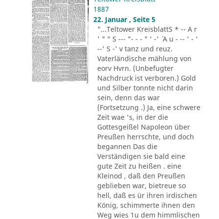
1887
22. Januar , Seite 5
"...Teltower KreisblattS * -- A r
' " " S --- "- - - " ' -' ´ A u - -- ' - '
--' S -' v tanz und reuz.
Vaterländische mählung von
eorv Hvrn. (Unbefugter
Nachdruck ist verboren.) Gold
und Silber tonnte nicht darin
sein, denn das war
(Fortsetzung .) Ja, eine schwere
Zeit wae 's, in der die
Gottesgeißel Napoleon über
Preußen herrschte, und doch
begannen Das die
Verständigen sie bald eine
gute Zeit zu heißen . eine
Kleinod , daß den Preußen
geblieben war, bietreue so
hell, daß es ür ihren irdischen
König, schimmerte ihnen den
Weg wies 1u dem himmlischen