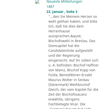
Neueste Mitteilungen
1887
22. Januar , Seite 3
"...den Sie Meinem Herzen so
wohl gethan haben, und bitte
Ich, daß Sie dies dem
Herrenhause
aussprechen.&quot;
Bischofswahl in Breslau. Das
Domcapitel hat die
Candidatenliste aufgestellt
und der Regierung
eingereicht. Auf ihr sollen sich
u. A. befinden: Bischof Haffner
von Mainz, Bischof Kopp von
Fulda, Benediktiner-Erzabt
Maurus Wolter in Seckau
(Steiermark) Weihbischof
Gleich, der vom Kapitel für die
Zeit der Bischofsvacanz
erwählte, übrigens
hochbetagte Vicar. Die
„Germania&quot; hat sich