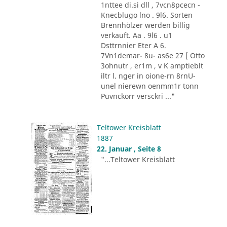
1nttee di.si dll , 7vcn8pcecn -
Knecblugo lno . 9l6. Sorten
Brennhölzer werden billig
verkauft. Aa . 9l6 . u1
Dsttrnnier Eter A 6.
7Vn1demar- 8u- as6e 27 [ Otto
3ohnutr , er1m , v K amptieblt
iltr l. nger in oione-rn 8rnU-
unel nierewn oenmm1r tonn
Puvnckorr versckri ..."
Teltower Kreisblatt
1887
22. Januar , Seite 8
"...Teltower Kreisblatt