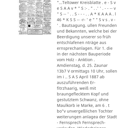
"...Teltower Kreisblatte . e - S v
e S A A v * " S :- . " . .' ' . - - -- v
" S -- ' . . S - - - . . A * K A A A . l
46 * K S S -- -r- ' e " " S v s . v -
' . Bautsagung. ullen Freunden
und Bekannten, welche bei der
Beerdigung unserer so früh
entschlafenen nträge aus
ernsprechanlagen. Für 1. die
in der nächsten Bauperiode
vom Holz - Anktion .
Amdienstag, d. 25. Zaunar
13b7 V ormittags 10 Uhr, sollen
im i .. S A S April 1887 ab
auszuführenden Er-
fitrzhaarig, weiß mit
braungeflecktem Kopf und
gestutztem Schwanz, ohne
Maulkorb ie Marke, am 6 . t
bo"v unvergeßlichen Tochter
weiterungen anlagea der Stadt
- Fernsprech Fernsprech-