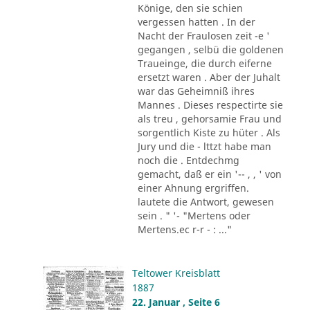
Könige, den sie schien
vergessen hatten . In der
Nacht der Fraulosen zeit -e '
gegangen , selbü die goldenen
Traueinge, die durch eiferne
ersetzt waren . Aber der Juhalt
war das Geheimniß ihres
Mannes . Dieses respectirte sie
als treu , gehorsamie Frau und
sorgentlich Kiste zu hüter . Als
Jury und die - lttzt habe man
noch die . Entdechmg
gemacht, daß er ein '-- , , ' von
einer Ahnung ergriffen.
lautete die Antwort, gewesen
sein . " '- "Mertens oder
Mertens.ec r-r - : ..."
Teltower Kreisblatt
1887
22. Januar , Seite 6