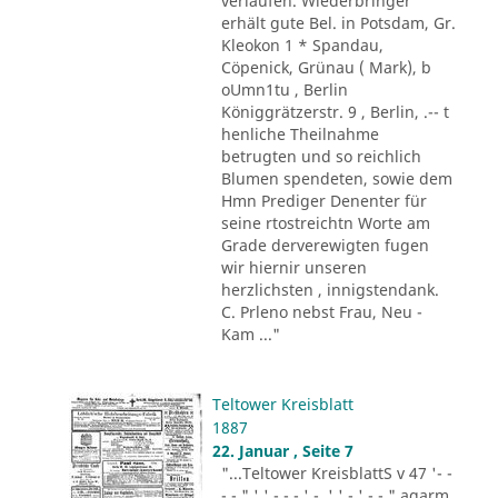
verlaufen. Wiederbringer
erhält gute Bel. in Potsdam, Gr.
Kleokon 1 * Spandau,
Cöpenick, Grünau ( Mark), b
oUmn1tu , Berlin
Königgrätzerstr. 9 , Berlin, .-- t
henliche Theilnahme
betrugten und so reichlich
Blumen spendeten, sowie dem
Hmn Prediger Denenter für
seine rtostreichtn Worte am
Grade derverewigten fugen
wir hiernir unseren
herzlichsten , innigstendank.
C. Prleno nebst Frau, Neu -
Kam ..."
Teltower Kreisblatt
1887
22. Januar , Seite 7
"...Teltower KreisblattS v 47 '- -
- - " ' ' - - - ' -. ' ' - ' -.-." agarm