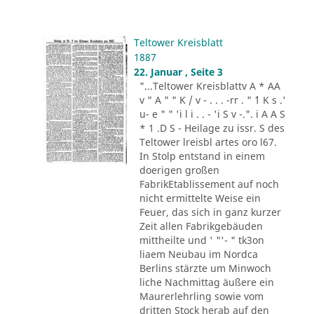
Teltower Kreisblatt
1887
22. Januar , Seite 3
"...Teltower Kreisblattv A * AA
v " A " " K / v - . . . -rr . " ´1 K s .'
u- e " " 'i l i . . - 'i S v -.". i A A S
* 1 .D S - Heilage zu issr. S des
Teltower lreisbl artes oro l67.
In Stolp entstand in einem
doerigen großen
FabrikEtablissement auf noch
nicht ermittelte Weise ein
Feuer, das sich in ganz kurzer
Zeit allen Fabrikgebäuden
mittheilte und ' "'- " tk3on
liaem Neubau im Nordca
Berlins stärzte um Minwoch
liche Nachmittag äußere ein
Maurerlehrling sowie vom
dritten Stock herab auf den