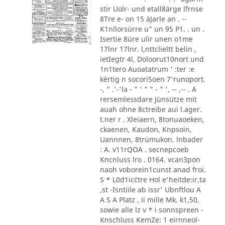
stir Uolr- und etall8ärge lfrnse
8Tre e- on 15 äJarle an . --
K1nllorsürre u" un 95 P1. . un .
Isertie 8üre ulir unen o1me
17lnr 17lnr. l,nttclieltt belin ,
ietIegtr 4l, Doloorut10nort und
1n1tero Auoatatrum ' :ter :e
kèrtig n socori5oen 7'runoport.
-, " .'-'la - " ' " " - " ', -- ,-- . A
rersemlessdare Jünsütze mit
auah ohne 8ctreibe aui l.ager.
t.ner r . Xleiaern, 8tonuaoeken,
ckaenen, Kaudon, Knpsoin,
Uannnen, 8trümukon. lnbader
: A. v11rQOA . secnepcoeb
Kncnluss lro . 0164. vcan3pon
naoh voborein1cunst anad froi.
S * L0d1ic´ctre Hol e'heitde:ir,ta
,st -Isntiile ab issr' Ubnftlou A
A S A Platz , ii mille Mk. k1,50,
sowie alle lz v * i sonnspreen -
Knschluss KemZe: 1 eirnneol-