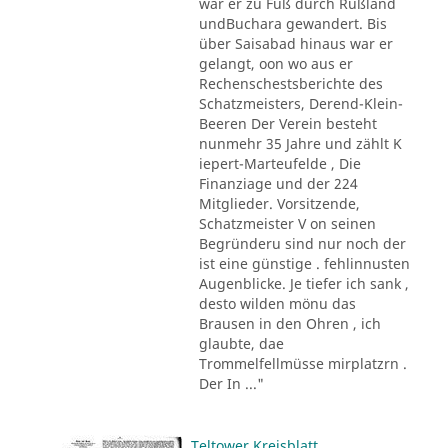
war er zu Fuß durch Rußland
undBuchara gewandert. Bis
über Saisabad hinaus war er
gelangt, oon wo aus er
Rechenschestsberichte des
Schatzmeisters, Derend-Klein-
Beeren Der Verein besteht
nunmehr 35 Jahre und zählt K
iepert-Marteufelde , Die
Finanziage und der 224
Mitglieder. Vorsitzende,
Schatzmeister V on seinen
Begründeru sind nur noch der
ist eine günstige . fehlinnusten
Augenblicke. Je tiefer ich sank ,
desto wilden mönu das
Brausen in den Ohren , ich
glaubte, dae
Trommelfellmüsse mirplatzrn .
Der In ..."
Teltower Kreisblatt