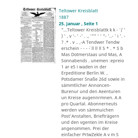
Teltower Kreisblatt
1887
25. Januar , Seite 1
"...Teltower Kreisblattk k k - '/ '
) ' , v '- ' -' . ., '"" ' ' "- '..- ' i '. -
? .* . v .. ,-A Tendwer Tendw
erschein - - - ´- ll ll ll S * . * S b
Mas Dotmerstaas und Mas, A
Sonnabends . unemen :epreio
1 ar e5 i waden in der
Erpeditione Berlin W. ,
Potsdamer Snaße 26d sowie in
sämmtlicher Annoncen-
Burenur und den Aeenturen
un Kreise augennrmnen. A A
pro Quartal. Abonnerneuts
werden von sämmuichen
Post'Anstalten, Briefträgern
und den vgenten im Kreise
angenommen. Prei der
einfacher PrtwZekle A v m S