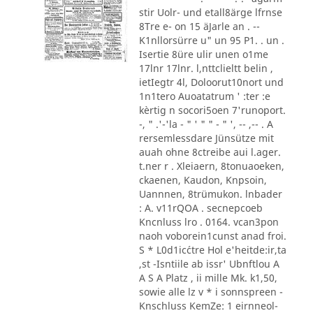
stir Uolr- und etall8ärge lfrnse
8Tre e- on 15 äJarle an . --
K1nllorsürre u" un 95 P1. . un .
Isertie 8üre ulir unen o1me
17lnr 17lnr. l,nttclieltt belin ,
ietIegtr 4l, Doloorut10nort und
1n1tero Auoatatrum ' :ter :e
kèrtig n socori5oen 7'runoport.
-, " .'-'la - " ' " " - " ', -- ,-- . A
rersemlessdare Jünsütze mit
auah ohne 8ctreibe aui l.ager.
t.ner r . Xleiaern, 8tonuaoeken,
ckaenen, Kaudon, Knpsoin,
Uannnen, 8trümukon. lnbader
: A. v11rQOA . secnepcoeb
Kncnluss lro . 0164. vcan3pon
naoh voborein1cunst anad froi.
S * L0d1ic´ctre Hol e'heitde:ir,ta
,st -Isntiile ab issr' Ubnftlou A
A S A Platz , ii mille Mk. k1,50,
sowie alle lz v * i sonnspreen -
Knschluss KemZe: 1 eirnneol-