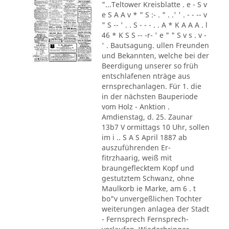
"...Teltower Kreisblatte . e - S v
e S A A v * " S :- . " . .' ' . - - -- v
" S -- ' . . S - - - . . A * K A A A . l
46 * K S S -- -r- ' e " " S v s . v -
' . Bautsagung. ullen Freunden
und Bekannten, welche bei der
Beerdigung unserer so früh
entschlafenen nträge aus
ernsprechanlagen. Für 1. die
in der nächsten Bauperiode
vom Holz - Anktion .
Amdienstag, d. 25. Zaunar
13b7 V ormittags 10 Uhr, sollen
im i .. S A S April 1887 ab
auszuführenden Er-
fitrzhaarig, weiß mit
braungeflecktem Kopf und
gestutztem Schwanz, ohne
Maulkorb ie Marke, am 6 . t
bo"v unvergeßlichen Tochter
weiterungen anlagea der Stadt
- Fernsprech Fernsprech-