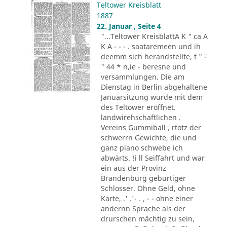
Teltower Kreisblatt
1887
22. Januar , Seite 4
"...Teltower KreisblattA K " ca A
K A - - - . saataremeen und ih
deemm sich herandstellte, t " ´-
" 44 * n,ie - beresne und
versammlungen. Die am
Dienstag in Berlin abgehaltene
Januarsitzung wurde mit dem
des Teltower eröffnet.
landwirehschaftlichen .
Vereins Gummiball , rtotz der
schwerrn Gewichte, die und
ganz piano schwebe ich
abwärts. !i ll Seiffahrt und war
ein aus der Provinz
Brandenburg geburtiger
Schlosser. Ohne Geld, ohne
Karte, .' .'- . , - - ohne einer
andernn Sprache als der
drurschen mächtig zu sein,