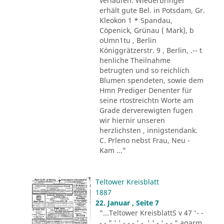
verlaufen. Wiederbringer
erhält gute Bel. in Potsdam, Gr.
Kleokon 1 * Spandau,
Cöpenick, Grünau ( Mark), b
oUmn1tu , Berlin
Königgrätzerstr. 9 , Berlin, .-- t
henliche Theilnahme
betrugten und so reichlich
Blumen spendeten, sowie dem
Hmn Prediger Denenter für
seine rtostreichtn Worte am
Grade derverewigten fugen
wir hiernir unseren
herzlichsten , innigstendank.
C. Prleno nebst Frau, Neu -
Kam ..."
Teltower Kreisblatt
1887
22. Januar , Seite 7
"...Teltower KreisblattS v 47 '- -
- - " ' ' - - - ' -. ' ' - ' -.-." agarm