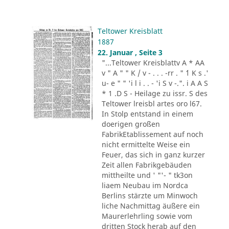
Teltower Kreisblatt
1887
22. Januar , Seite 3
"...Teltower Kreisblattv A * AA
v " A " " K / v - . . . -rr . " ´1 K s .'
u- e " " 'i l i . . - 'i S v -.". i A A S
* 1 .D S - Heilage zu issr. S des
Teltower lreisbl artes oro l67.
In Stolp entstand in einem
doerigen großen
FabrikEtablissement auf noch
nicht ermittelte Weise ein
Feuer, das sich in ganz kurzer
Zeit allen Fabrikgebäuden
mittheilte und ' "'- " tk3on
liaem Neubau im Nordca
Berlins stärzte um Minwoch
liche Nachmittag äußere ein
Maurerlehrling sowie vom
dritten Stock herab auf den