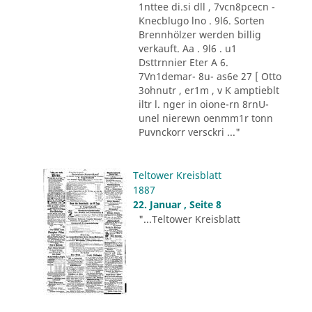
1nttee di.si dll , 7vcn8pcecn -
Knecblugo lno . 9l6. Sorten
Brennhölzer werden billig
verkauft. Aa . 9l6 . u1
Dsttrnnier Eter A 6.
7Vn1demar- 8u- as6e 27 [ Otto
3ohnutr , er1m , v K amptieblt
iltr l. nger in oione-rn 8rnU-
unel nierewn oenmm1r tonn
Puvnckorr versckri ..."
Teltower Kreisblatt
1887
22. Januar , Seite 8
"...Teltower Kreisblatt