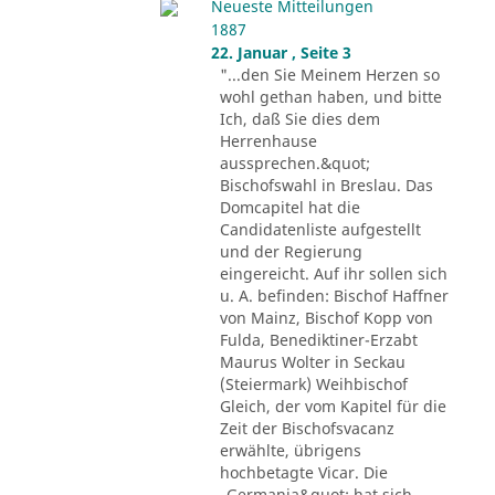
Neueste Mitteilungen
1887
22. Januar , Seite 3
"...den Sie Meinem Herzen so
wohl gethan haben, und bitte
Ich, daß Sie dies dem
Herrenhause
aussprechen.&quot;
Bischofswahl in Breslau. Das
Domcapitel hat die
Candidatenliste aufgestellt
und der Regierung
eingereicht. Auf ihr sollen sich
u. A. befinden: Bischof Haffner
von Mainz, Bischof Kopp von
Fulda, Benediktiner-Erzabt
Maurus Wolter in Seckau
(Steiermark) Weihbischof
Gleich, der vom Kapitel für die
Zeit der Bischofsvacanz
erwählte, übrigens
hochbetagte Vicar. Die
„Germania&quot; hat sich