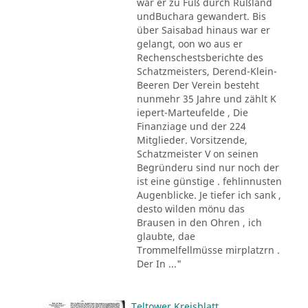
war er zu Fuß durch Rußland
undBuchara gewandert. Bis
über Saisabad hinaus war er
gelangt, oon wo aus er
Rechenschestsberichte des
Schatzmeisters, Derend-Klein-
Beeren Der Verein besteht
nunmehr 35 Jahre und zählt K
iepert-Marteufelde , Die
Finanziage und der 224
Mitglieder. Vorsitzende,
Schatzmeister V on seinen
Begründeru sind nur noch der
ist eine günstige . fehlinnusten
Augenblicke. Je tiefer ich sank ,
desto wilden mönu das
Brausen in den Ohren , ich
glaubte, dae
Trommelfellmüsse mirplatzrn .
Der In ..."
Teltower Kreisblatt