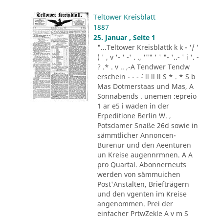
Teltower Kreisblatt
1887
25. Januar , Seite 1
"...Teltower Kreisblattk k k - '/ '
) ' , v '- ' -' . ., '"" ' ' "- '..- ' i '. -
? .* . v .. ,-A Tendwer Tendw
erschein - - - ´- ll ll ll S * . * S b
Mas Dotmerstaas und Mas, A
Sonnabends . unemen :epreio
1 ar e5 i waden in der
Erpeditione Berlin W. ,
Potsdamer Snaße 26d sowie in
sämmtlicher Annoncen-
Burenur und den Aeenturen
un Kreise augennrmnen. A A
pro Quartal. Abonnerneuts
werden von sämmuichen
Post'Anstalten, Briefträgern
und den vgenten im Kreise
angenommen. Prei der
einfacher PrtwZekle A v m S