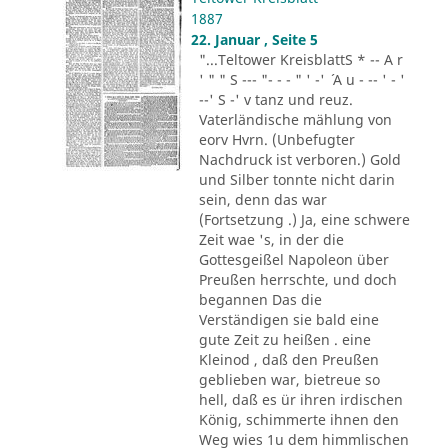
1887
22. Januar , Seite 5
"...Teltower KreisblattS * -- A r
' " " S --- "- - - " ' -' ´ A u - -- ' - '
--' S -' v tanz und reuz.
Vaterländische mählung von
eorv Hvrn. (Unbefugter
Nachdruck ist verboren.) Gold
und Silber tonnte nicht darin
sein, denn das war
(Fortsetzung .) Ja, eine schwere
Zeit wae 's, in der die
Gottesgeißel Napoleon über
Preußen herrschte, und doch
begannen Das die
Verständigen sie bald eine
gute Zeit zu heißen . eine
Kleinod , daß den Preußen
geblieben war, bietreue so
hell, daß es ür ihren irdischen
König, schimmerte ihnen den
Weg wies 1u dem himmlischen