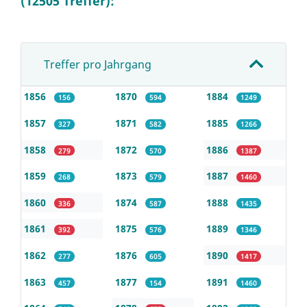
(12505 Treffer):
Treffer pro Jahrgang
1856
1870
1884
156
594
1249
1857
1871
1885
327
582
1266
1858
1872
1886
279
570
1387
1859
1873
1887
268
579
1460
1860
1874
1888
336
587
1435
1861
1875
1889
392
576
1346
1862
1876
1890
277
605
1417
1863
1877
1891
457
154
1460