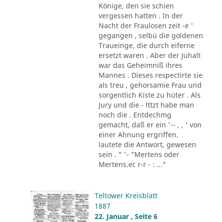
Könige, den sie schien
vergessen hatten . In der
Nacht der Fraulosen zeit -e '
gegangen , selbü die goldenen
Traueinge, die durch eiferne
ersetzt waren . Aber der Juhalt
war das Geheimniß ihres
Mannes . Dieses respectirte sie
als treu , gehorsamie Frau und
sorgentlich Kiste zu hüter . Als
Jury und die - lttzt habe man
noch die . Entdechmg
gemacht, daß er ein '-- , , ' von
einer Ahnung ergriffen.
lautete die Antwort, gewesen
sein . " '- "Mertens oder
Mertens.ec r-r - : ..."
Teltower Kreisblatt
1887
22. Januar , Seite 6