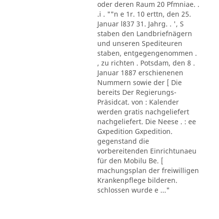
oder deren Raum 20 Pfmniae. .
.i . ""n e 1r. 10 erttn, den 25.
Januar l837 31. Jahrg. . ', S
staben den Landbriefnägern
und unseren Spediteuren
staben, entgegengenommen .
, zu richten . Potsdam, den 8 .
Januar 1887 erschienenen
Nummern sowie der [ Die
bereits Der Regierungs-
Präsidcat. von : Kalender
werden gratis nachgeliefert
nachgeliefert. Die Neese . : ee
Gxpedition Gxpedition.
gegenstand die
vorbereitenden Einrichtunaeu
für den Mobilu Be. [
machungsplan der freiwilligen
Krankenpflege bilderen.
schlossen wurde e ..."