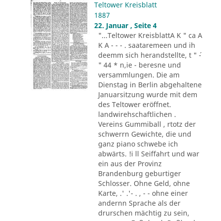
Teltower Kreisblatt
1887
22. Januar , Seite 4
"...Teltower KreisblattA K " ca A
K A - - - . saataremeen und ih
deemm sich herandstellte, t " ´-
" 44 * n,ie - beresne und
versammlungen. Die am
Dienstag in Berlin abgehaltene
Januarsitzung wurde mit dem
des Teltower eröffnet.
landwirehschaftlichen .
Vereins Gummiball , rtotz der
schwerrn Gewichte, die und
ganz piano schwebe ich
abwärts. !i ll Seiffahrt und war
ein aus der Provinz
Brandenburg geburtiger
Schlosser. Ohne Geld, ohne
Karte, .' .'- . , - - ohne einer
andernn Sprache als der
drurschen mächtig zu sein,