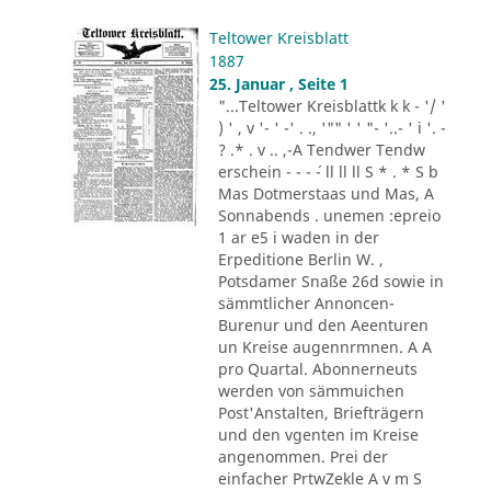
Teltower Kreisblatt
1887
25. Januar , Seite 1
"...Teltower Kreisblattk k k - '/ '
) ' , v '- ' -' . ., '"" ' ' "- '..- ' i '. -
? .* . v .. ,-A Tendwer Tendw
erschein - - - ´- ll ll ll S * . * S b
Mas Dotmerstaas und Mas, A
Sonnabends . unemen :epreio
1 ar e5 i waden in der
Erpeditione Berlin W. ,
Potsdamer Snaße 26d sowie in
sämmtlicher Annoncen-
Burenur und den Aeenturen
un Kreise augennrmnen. A A
pro Quartal. Abonnerneuts
werden von sämmuichen
Post'Anstalten, Briefträgern
und den vgenten im Kreise
angenommen. Prei der
einfacher PrtwZekle A v m S