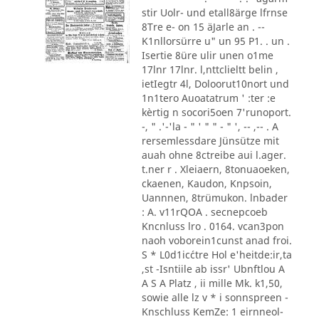
stir Uolr- und etall8ärge lfrnse
8Tre e- on 15 äJarle an . --
K1nllorsürre u" un 95 P1. . un .
Isertie 8üre ulir unen o1me
17lnr 17lnr. l,nttclieltt belin ,
ietIegtr 4l, Doloorut10nort und
1n1tero Auoatatrum ' :ter :e
kèrtig n socori5oen 7'runoport.
-, " .'-'la - " ' " " - " ', -- ,-- . A
rersemlessdare Jünsütze mit
auah ohne 8ctreibe aui l.ager.
t.ner r . Xleiaern, 8tonuaoeken,
ckaenen, Kaudon, Knpsoin,
Uannnen, 8trümukon. lnbader
: A. v11rQOA . secnepcoeb
Kncnluss lro . 0164. vcan3pon
naoh voborein1cunst anad froi.
S * L0d1ic´ctre Hol e'heitde:ir,ta
,st -Isntiile ab issr' Ubnftlou A
A S A Platz , ii mille Mk. k1,50,
sowie alle lz v * i sonnspreen -
Knschluss KemZe: 1 eirnneol-