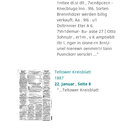
1nttee di.si dll , 7vcn8pcecn -
Knecblugo lno . 9l6. Sorten
Brennhölzer werden billig
verkauft. Aa . 9l6 . u1
Dsttrnnier Eter A 6.
7Vn1demar- 8u- as6e 27 [ Otto
3ohnutr , er1m , v K amptieblt
iltr l. nger in oione-rn 8rnU-
unel nierewn oenmm1r tonn
Puvnckorr versckri ..."
Teltower Kreisblatt
1887
22. Januar , Seite 8
"...Teltower Kreisblatt