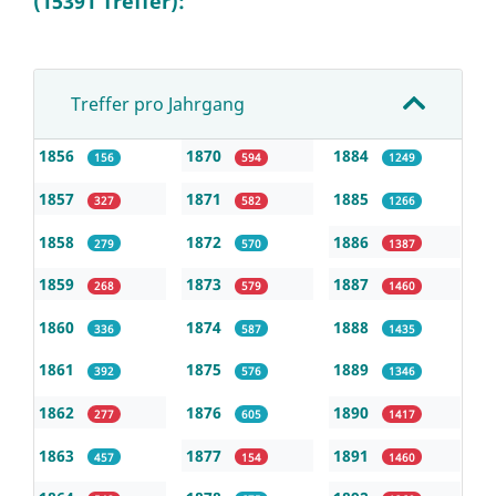
(15391 Treffer):
Treffer pro Jahrgang
1856
1870
1884
156
594
1249
1857
1871
1885
327
582
1266
1858
1872
1886
279
570
1387
1859
1873
1887
268
579
1460
1860
1874
1888
336
587
1435
1861
1875
1889
392
576
1346
1862
1876
1890
277
605
1417
1863
1877
1891
457
154
1460