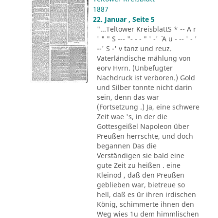
1887
22. Januar , Seite 5
"...Teltower KreisblattS * -- A r
' " " S --- "- - - " ' -' ´ A u - -- ' - '
--' S -' v tanz und reuz.
Vaterländische mählung von
eorv Hvrn. (Unbefugter
Nachdruck ist verboren.) Gold
und Silber tonnte nicht darin
sein, denn das war
(Fortsetzung .) Ja, eine schwere
Zeit wae 's, in der die
Gottesgeißel Napoleon über
Preußen herrschte, und doch
begannen Das die
Verständigen sie bald eine
gute Zeit zu heißen . eine
Kleinod , daß den Preußen
geblieben war, bietreue so
hell, daß es ür ihren irdischen
König, schimmerte ihnen den
Weg wies 1u dem himmlischen