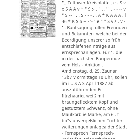
"...Teltower Kreisblatte . e - S v
e S A A v * " S :- . " . .' ' . - - -- v
" S -- ' . . S - - - . . A * K A A A . l
46 * K S S -- -r- ' e " " S v s . v -
' . Bautsagung. ullen Freunden
und Bekannten, welche bei der
Beerdigung unserer so früh
entschlafenen nträge aus
ernsprechanlagen. Für 1. die
in der nächsten Bauperiode
vom Holz - Anktion .
Amdienstag, d. 25. Zaunar
13b7 V ormittags 10 Uhr, sollen
im i .. S A S April 1887 ab
auszuführenden Er-
fitrzhaarig, weiß mit
braungeflecktem Kopf und
gestutztem Schwanz, ohne
Maulkorb ie Marke, am 6 . t
bo"v unvergeßlichen Tochter
weiterungen anlagea der Stadt
- Fernsprech Fernsprech-