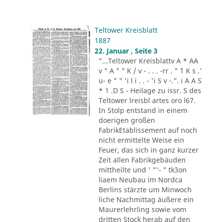
Teltower Kreisblatt
1887
22. Januar , Seite 3
"...Teltower Kreisblattv A * AA
v " A " " K / v - . . . -rr . " ´1 K s .'
u- e " " 'i l i . . - 'i S v -.". i A A S
* 1 .D S - Heilage zu issr. S des
Teltower lreisbl artes oro l67.
In Stolp entstand in einem
doerigen großen
FabrikEtablissement auf noch
nicht ermittelte Weise ein
Feuer, das sich in ganz kurzer
Zeit allen Fabrikgebäuden
mittheilte und ' "'- " tk3on
liaem Neubau im Nordca
Berlins stärzte um Minwoch
liche Nachmittag äußere ein
Maurerlehrling sowie vom
dritten Stock herab auf den