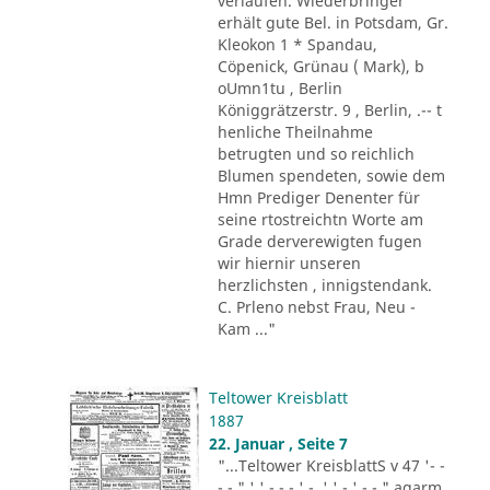
verlaufen. Wiederbringer
erhält gute Bel. in Potsdam, Gr.
Kleokon 1 * Spandau,
Cöpenick, Grünau ( Mark), b
oUmn1tu , Berlin
Königgrätzerstr. 9 , Berlin, .-- t
henliche Theilnahme
betrugten und so reichlich
Blumen spendeten, sowie dem
Hmn Prediger Denenter für
seine rtostreichtn Worte am
Grade derverewigten fugen
wir hiernir unseren
herzlichsten , innigstendank.
C. Prleno nebst Frau, Neu -
Kam ..."
Teltower Kreisblatt
1887
22. Januar , Seite 7
"...Teltower KreisblattS v 47 '- -
- - " ' ' - - - ' -. ' ' - ' -.-." agarm