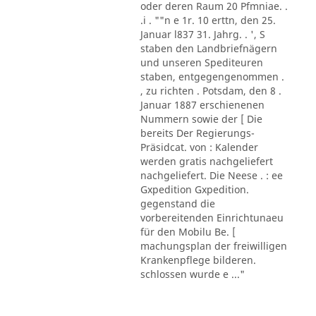
oder deren Raum 20 Pfmniae. .
.i . ""n e 1r. 10 erttn, den 25.
Januar l837 31. Jahrg. . ', S
staben den Landbriefnägern
und unseren Spediteuren
staben, entgegengenommen .
, zu richten . Potsdam, den 8 .
Januar 1887 erschienenen
Nummern sowie der [ Die
bereits Der Regierungs-
Präsidcat. von : Kalender
werden gratis nachgeliefert
nachgeliefert. Die Neese . : ee
Gxpedition Gxpedition.
gegenstand die
vorbereitenden Einrichtunaeu
für den Mobilu Be. [
machungsplan der freiwilligen
Krankenpflege bilderen.
schlossen wurde e ..."