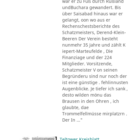
war er zu Fuß durch Rußland
undBuchara gewandert. Bis
über Saisabad hinaus war er
gelangt, oon wo aus er
Rechenschestsberichte des
Schatzmeisters, Derend-Klein-
Beeren Der Verein besteht
nunmehr 35 Jahre und zählt K
iepert-Marteufelde , Die
Finanziage und der 224
Mitglieder. Vorsitzende,
Schatzmeister V on seinen
Begründeru sind nur noch der
ist eine günstige . fehlinnusten
Augenblicke. Je tiefer ich sank ,
desto wilden mönu das
Brausen in den Ohren , ich
glaubte, dae
Trommelfellmüsse mirplatzrn .
Der In ..."
Teltower Kreisblatt