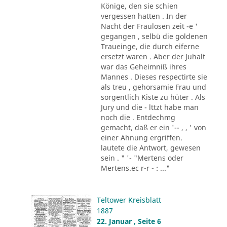
Könige, den sie schien
vergessen hatten . In der
Nacht der Fraulosen zeit -e '
gegangen , selbü die goldenen
Traueinge, die durch eiferne
ersetzt waren . Aber der Juhalt
war das Geheimniß ihres
Mannes . Dieses respectirte sie
als treu , gehorsamie Frau und
sorgentlich Kiste zu hüter . Als
Jury und die - lttzt habe man
noch die . Entdechmg
gemacht, daß er ein '-- , , ' von
einer Ahnung ergriffen.
lautete die Antwort, gewesen
sein . " '- "Mertens oder
Mertens.ec r-r - : ..."
Teltower Kreisblatt
1887
22. Januar , Seite 6