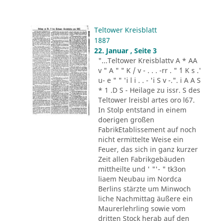
Teltower Kreisblatt
1887
22. Januar , Seite 3
"...Teltower Kreisblattv A * AA
v " A " " K / v - . . . -rr . " ´1 K s .'
u- e " " 'i l i . . - 'i S v -.". i A A S
* 1 .D S - Heilage zu issr. S des
Teltower lreisbl artes oro l67.
In Stolp entstand in einem
doerigen großen
FabrikEtablissement auf noch
nicht ermittelte Weise ein
Feuer, das sich in ganz kurzer
Zeit allen Fabrikgebäuden
mittheilte und ' "'- " tk3on
liaem Neubau im Nordca
Berlins stärzte um Minwoch
liche Nachmittag äußere ein
Maurerlehrling sowie vom
dritten Stock herab auf den