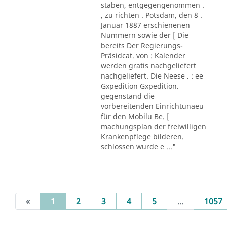
staben, entgegengenommen .
, zu richten . Potsdam, den 8 .
Januar 1887 erschienenen
Nummern sowie der [ Die
bereits Der Regierungs-
Präsidcat. von : Kalender
werden gratis nachgeliefert
nachgeliefert. Die Neese . : ee
Gxpedition Gxpedition.
gegenstand die
vorbereitenden Einrichtunaeu
für den Mobilu Be. [
machungsplan der freiwilligen
Krankenpflege bilderen.
schlossen wurde e ..."
(current)
«
1
2
3
4
5
...
1057