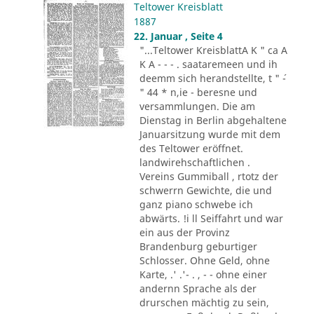
Teltower Kreisblatt
1887
22. Januar , Seite 4
"...Teltower KreisblattA K " ca A
K A - - - . saataremeen und ih
deemm sich herandstellte, t " ´-
" 44 * n,ie - beresne und
versammlungen. Die am
Dienstag in Berlin abgehaltene
Januarsitzung wurde mit dem
des Teltower eröffnet.
landwirehschaftlichen .
Vereins Gummiball , rtotz der
schwerrn Gewichte, die und
ganz piano schwebe ich
abwärts. !i ll Seiffahrt und war
ein aus der Provinz
Brandenburg geburtiger
Schlosser. Ohne Geld, ohne
Karte, .' .'- . , - - ohne einer
andernn Sprache als der
drurschen mächtig zu sein,