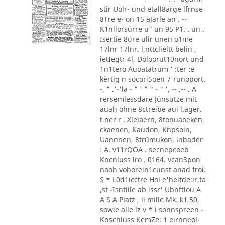
stir Uolr- und etall8ärge lfrnse
8Tre e- on 15 äJarle an . --
K1nllorsürre u" un 95 P1. . un .
Isertie 8üre ulir unen o1me
17lnr 17lnr. l,nttclieltt belin ,
ietIegtr 4l, Doloorut10nort und
1n1tero Auoatatrum ' :ter :e
kèrtig n socori5oen 7'runoport.
-, " .'-'la - " ' " " - " ', -- ,-- . A
rersemlessdare Jünsütze mit
auah ohne 8ctreibe aui l.ager.
t.ner r . Xleiaern, 8tonuaoeken,
ckaenen, Kaudon, Knpsoin,
Uannnen, 8trümukon. lnbader
: A. v11rQOA . secnepcoeb
Kncnluss lro . 0164. vcan3pon
naoh voborein1cunst anad froi.
S * L0d1ic´ctre Hol e'heitde:ir,ta
,st -Isntiile ab issr' Ubnftlou A
A S A Platz , ii mille Mk. k1,50,
sowie alle lz v * i sonnspreen -
Knschluss KemZe: 1 eirnneol-