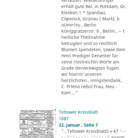
verlaufen. Wiederbringer
erhält gute Bel. in Potsdam, Gr.
Kleokon 1 * Spandau,
Cöpenick, Grünau ( Mark), b
oUmn1tu , Berlin
Königgrätzerstr. 9 , Berlin, .-- t
henliche Theilnahme
betrugten und so reichlich
Blumen spendeten, sowie dem
Hmn Prediger Denenter für
seine rtostreichtn Worte am
Grade derverewigten fugen
wir hiernir unseren
herzlichsten , innigstendank.
C. Prleno nebst Frau, Neu -
Kam ..."
Teltower Kreisblatt
1887
22. Januar , Seite 7
"...Teltower KreisblattS v 47 '- -
- - " ' ' - - - ' -. ' ' - ' -.-." agarm