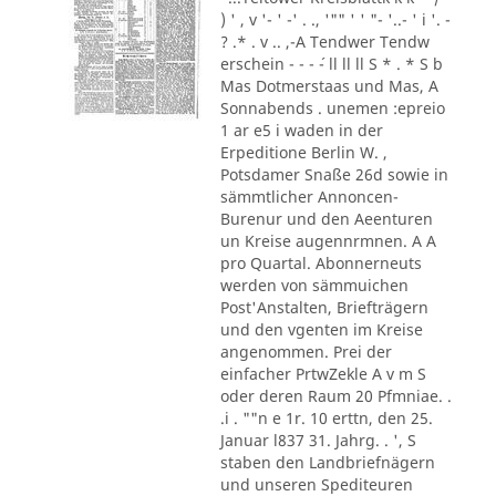
) ' , v '- ' -' . ., '"" ' ' "- '..- ' i '. -
? .* . v .. ,-A Tendwer Tendw
erschein - - - ´- ll ll ll S * . * S b
Mas Dotmerstaas und Mas, A
Sonnabends . unemen :epreio
1 ar e5 i waden in der
Erpeditione Berlin W. ,
Potsdamer Snaße 26d sowie in
sämmtlicher Annoncen-
Burenur und den Aeenturen
un Kreise augennrmnen. A A
pro Quartal. Abonnerneuts
werden von sämmuichen
Post'Anstalten, Briefträgern
und den vgenten im Kreise
angenommen. Prei der
einfacher PrtwZekle A v m S
oder deren Raum 20 Pfmniae. .
.i . ""n e 1r. 10 erttn, den 25.
Januar l837 31. Jahrg. . ', S
staben den Landbriefnägern
und unseren Spediteuren