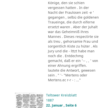
Könige, den sie schien
vergessen hatten . In der
Nacht der Fraulosen zeit -e '
gegangen , selbü die goldenen
Traueinge, die durch eiferne
ersetzt waren . Aber der Juhalt
war das Geheimniß ihres
Mannes . Dieses respectirte sie
als treu , gehorsamie Frau und
sorgentlich Kiste zu hüter . Als
Jury und die - lttzt habe man
noch die . Entdechmg
gemacht, daß er ein '-- , , ' von
einer Ahnung ergriffen.
lautete die Antwort, gewesen
sein . " '- "Mertens oder
Mertens.ec r-r - : ..."
Teltower Kreisblatt
1887
22. Januar , Seite 6