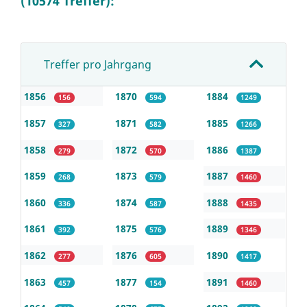
(10574 Treffer):
Treffer pro Jahrgang
1856
1870
1884
156
594
1249
1857
1871
1885
327
582
1266
1858
1872
1886
279
570
1387
1859
1873
1887
268
579
1460
1860
1874
1888
336
587
1435
1861
1875
1889
392
576
1346
1862
1876
1890
277
605
1417
1863
1877
1891
457
154
1460