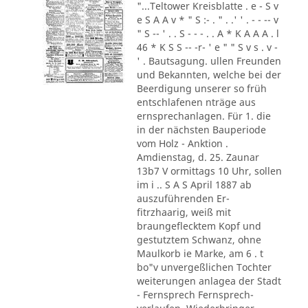
"...Teltower Kreisblatte . e - S v
e S A A v * " S :- . " . .' ' . - - -- v
" S -- ' . . S - - - . . A * K A A A . l
46 * K S S -- -r- ' e " " S v s . v -
' . Bautsagung. ullen Freunden
und Bekannten, welche bei der
Beerdigung unserer so früh
entschlafenen nträge aus
ernsprechanlagen. Für 1. die
in der nächsten Bauperiode
vom Holz - Anktion .
Amdienstag, d. 25. Zaunar
13b7 V ormittags 10 Uhr, sollen
im i .. S A S April 1887 ab
auszuführenden Er-
fitrzhaarig, weiß mit
braungeflecktem Kopf und
gestutztem Schwanz, ohne
Maulkorb ie Marke, am 6 . t
bo"v unvergeßlichen Tochter
weiterungen anlagea der Stadt
- Fernsprech Fernsprech-