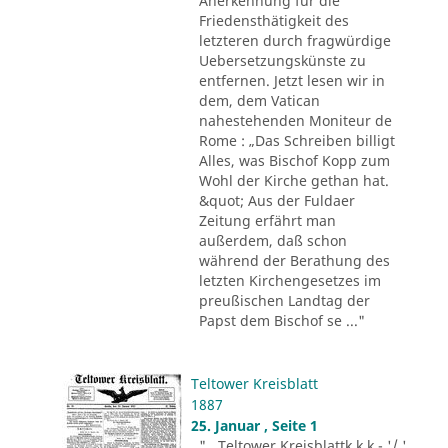
Anerkennung für die
Friedensthätigkeit des
letzteren durch fragwürdige
Uebersetzungskünste zu
entfernen. Jetzt lesen wir in
dem, dem Vatican
nahestehenden Moniteur de
Rome : „Das Schreiben billigt
Alles, was Bischof Kopp zum
Wohl der Kirche gethan hat.
&quot; Aus der Fuldaer
Zeitung erfährt man
außerdem, daß schon
während der Berathung des
letzten Kirchengesetzes im
preußischen Landtag der
Papst dem Bischof se ..."
Teltower Kreisblatt
1887
25. Januar , Seite 1
"...Teltower Kreisblattk k k - '/ '