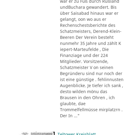
war er zu Fuß durch Rußland
undBuchara gewandert. Bis
über Saisabad hinaus war er
gelangt, oon wo aus er
Rechenschestsberichte des
Schatzmeisters, Derend-Klein-
Beeren Der Verein besteht
nunmehr 35 Jahre und zählt K
iepert-Marteufelde , Die
Finanziage und der 224
Mitglieder. Vorsitzende,
Schatzmeister V on seinen
Begründeru sind nur noch der
ist eine günstige . fehlinnusten
Augenblicke. Je tiefer ich sank ,
desto wilden mönu das
Brausen in den Ohren , ich
glaubte, dae
Trommelfellmüsse mirplatzrn .
Der In ..."
Teltower Kreisblatt