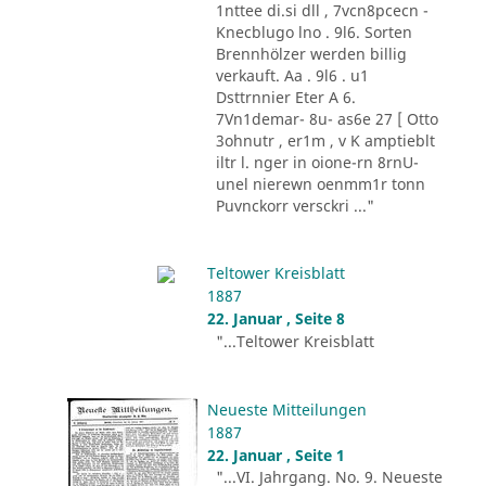
1nttee di.si dll , 7vcn8pcecn -
Knecblugo lno . 9l6. Sorten
Brennhölzer werden billig
verkauft. Aa . 9l6 . u1
Dsttrnnier Eter A 6.
7Vn1demar- 8u- as6e 27 [ Otto
3ohnutr , er1m , v K amptieblt
iltr l. nger in oione-rn 8rnU-
unel nierewn oenmm1r tonn
Puvnckorr versckri ..."
Teltower Kreisblatt
1887
22. Januar , Seite 8
"...Teltower Kreisblatt
Neueste Mitteilungen
1887
22. Januar , Seite 1
"...VI. Jahrgang. No. 9. Neueste