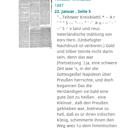
1887
22. Januar , Seite 5
"...Teltower KreisblattS * -- A r
' " " S --- "- - - " ' -' ´ A u - -- ' - '
--' S -' v tanz und reuz.
Vaterländische mählung von
eorv Hvrn. (Unbefugter
Nachdruck ist verboren.) Gold
und Silber tonnte nicht darin
sein, denn das war
(Fortsetzung .) Ja, eine schwere
Zeit wae 's, in der die
Gottesgeißel Napoleon über
Preußen herrschte, und doch
begannen Das die
Verständigen sie bald eine
gute Zeit zu heißen . eine
Kleinod , daß den Preußen
geblieben war, bietreue so
hell, daß es ür ihren irdischen
König, schimmerte ihnen den
Weg wies 1u dem himmlischen