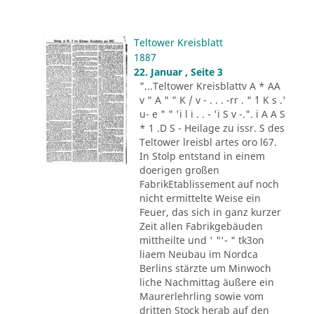
Teltower Kreisblatt
1887
22. Januar , Seite 3
"...Teltower Kreisblattv A * AA
v " A " " K / v - . . . -rr . " ´1 K s .'
u- e " " 'i l i . . - 'i S v -.". i A A S
* 1 .D S - Heilage zu issr. S des
Teltower lreisbl artes oro l67.
In Stolp entstand in einem
doerigen großen
FabrikEtablissement auf noch
nicht ermittelte Weise ein
Feuer, das sich in ganz kurzer
Zeit allen Fabrikgebäuden
mittheilte und ' "'- " tk3on
liaem Neubau im Nordca
Berlins stärzte um Minwoch
liche Nachmittag äußere ein
Maurerlehrling sowie vom
dritten Stock herab auf den