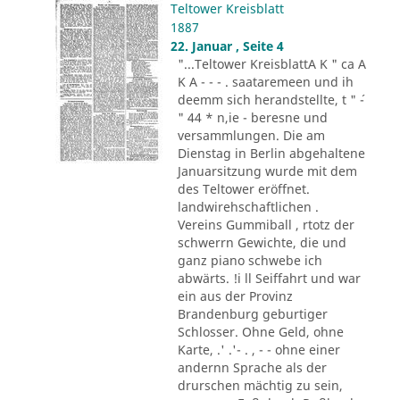
Teltower Kreisblatt
1887
22. Januar , Seite 4
"...Teltower KreisblattA K " ca A
K A - - - . saataremeen und ih
deemm sich herandstellte, t " ´-
" 44 * n,ie - beresne und
versammlungen. Die am
Dienstag in Berlin abgehaltene
Januarsitzung wurde mit dem
des Teltower eröffnet.
landwirehschaftlichen .
Vereins Gummiball , rtotz der
schwerrn Gewichte, die und
ganz piano schwebe ich
abwärts. !i ll Seiffahrt und war
ein aus der Provinz
Brandenburg geburtiger
Schlosser. Ohne Geld, ohne
Karte, .' .'- . , - - ohne einer
andernn Sprache als der
drurschen mächtig zu sein,