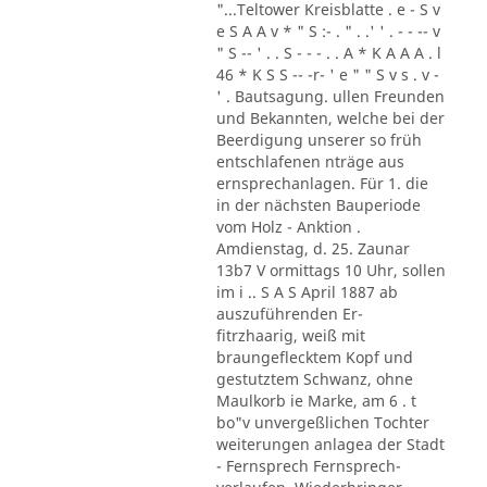
"...Teltower Kreisblatte . e - S v
e S A A v * " S :- . " . .' ' . - - -- v
" S -- ' . . S - - - . . A * K A A A . l
46 * K S S -- -r- ' e " " S v s . v -
' . Bautsagung. ullen Freunden
und Bekannten, welche bei der
Beerdigung unserer so früh
entschlafenen nträge aus
ernsprechanlagen. Für 1. die
in der nächsten Bauperiode
vom Holz - Anktion .
Amdienstag, d. 25. Zaunar
13b7 V ormittags 10 Uhr, sollen
im i .. S A S April 1887 ab
auszuführenden Er-
fitrzhaarig, weiß mit
braungeflecktem Kopf und
gestutztem Schwanz, ohne
Maulkorb ie Marke, am 6 . t
bo"v unvergeßlichen Tochter
weiterungen anlagea der Stadt
- Fernsprech Fernsprech-