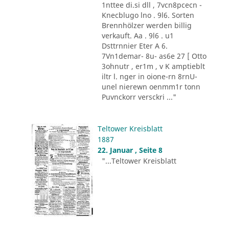
1nttee di.si dll , 7vcn8pcecn -
Knecblugo lno . 9l6. Sorten
Brennhölzer werden billig
verkauft. Aa . 9l6 . u1
Dsttrnnier Eter A 6.
7Vn1demar- 8u- as6e 27 [ Otto
3ohnutr , er1m , v K amptieblt
iltr l. nger in oione-rn 8rnU-
unel nierewn oenmm1r tonn
Puvnckorr versckri ..."
Teltower Kreisblatt
1887
22. Januar , Seite 8
"...Teltower Kreisblatt