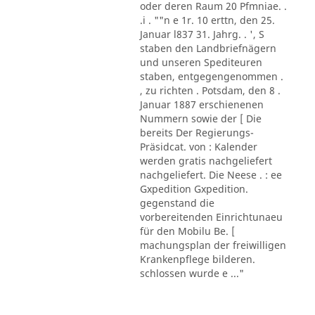
oder deren Raum 20 Pfmniae. .
.i . ""n e 1r. 10 erttn, den 25.
Januar l837 31. Jahrg. . ', S
staben den Landbriefnägern
und unseren Spediteuren
staben, entgegengenommen .
, zu richten . Potsdam, den 8 .
Januar 1887 erschienenen
Nummern sowie der [ Die
bereits Der Regierungs-
Präsidcat. von : Kalender
werden gratis nachgeliefert
nachgeliefert. Die Neese . : ee
Gxpedition Gxpedition.
gegenstand die
vorbereitenden Einrichtunaeu
für den Mobilu Be. [
machungsplan der freiwilligen
Krankenpflege bilderen.
schlossen wurde e ..."