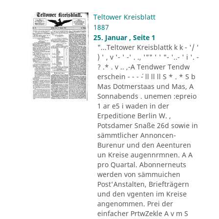
Teltower Kreisblatt
1887
25. Januar , Seite 1
"...Teltower Kreisblattk k k - '/ '
) ' , v '- ' -' . ., '"" ' ' "- '..- ' i '. -
? .* . v .. ,-A Tendwer Tendw
erschein - - - ´- ll ll ll S * . * S b
Mas Dotmerstaas und Mas, A
Sonnabends . unemen :epreio
1 ar e5 i waden in der
Erpeditione Berlin W. ,
Potsdamer Snaße 26d sowie in
sämmtlicher Annoncen-
Burenur und den Aeenturen
un Kreise augennrmnen. A A
pro Quartal. Abonnerneuts
werden von sämmuichen
Post'Anstalten, Briefträgern
und den vgenten im Kreise
angenommen. Prei der
einfacher PrtwZekle A v m S