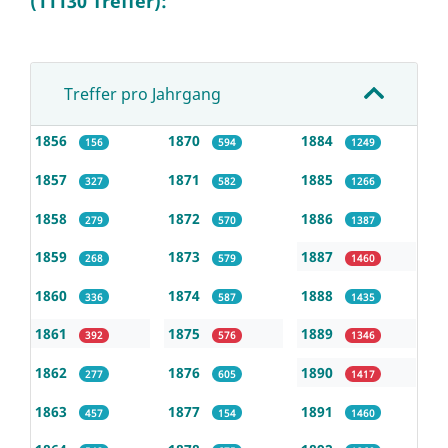
(11130 Treffer):
Treffer pro Jahrgang
1856
1870
1884
156
594
1249
1857
1871
1885
327
582
1266
1858
1872
1886
279
570
1387
1859
1873
1887
268
579
1460
1860
1874
1888
336
587
1435
1861
1875
1889
392
576
1346
1862
1876
1890
277
605
1417
1863
1877
1891
457
154
1460