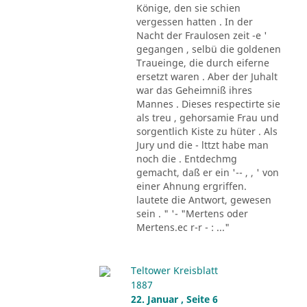
Könige, den sie schien
vergessen hatten . In der
Nacht der Fraulosen zeit -e '
gegangen , selbü die goldenen
Traueinge, die durch eiferne
ersetzt waren . Aber der Juhalt
war das Geheimniß ihres
Mannes . Dieses respectirte sie
als treu , gehorsamie Frau und
sorgentlich Kiste zu hüter . Als
Jury und die - lttzt habe man
noch die . Entdechmg
gemacht, daß er ein '-- , , ' von
einer Ahnung ergriffen.
lautete die Antwort, gewesen
sein . " '- "Mertens oder
Mertens.ec r-r - : ..."
Teltower Kreisblatt
1887
22. Januar , Seite 6