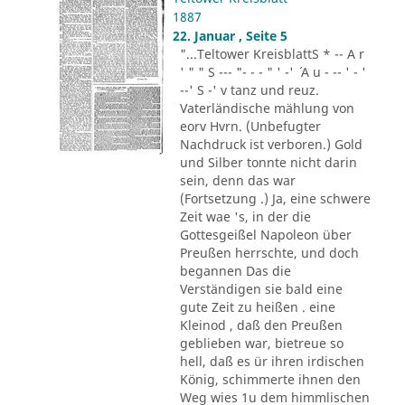
1887
22. Januar , Seite 5
"...Teltower KreisblattS * -- A r
' " " S --- "- - - " ' -' ´ A u - -- ' - '
--' S -' v tanz und reuz.
Vaterländische mählung von
eorv Hvrn. (Unbefugter
Nachdruck ist verboren.) Gold
und Silber tonnte nicht darin
sein, denn das war
(Fortsetzung .) Ja, eine schwere
Zeit wae 's, in der die
Gottesgeißel Napoleon über
Preußen herrschte, und doch
begannen Das die
Verständigen sie bald eine
gute Zeit zu heißen . eine
Kleinod , daß den Preußen
geblieben war, bietreue so
hell, daß es ür ihren irdischen
König, schimmerte ihnen den
Weg wies 1u dem himmlischen