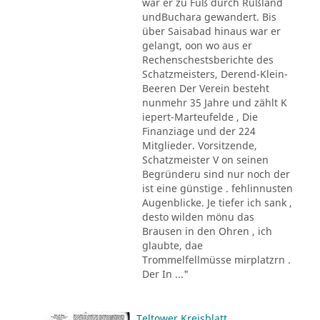
war er zu Fuß durch Rußland
undBuchara gewandert. Bis
über Saisabad hinaus war er
gelangt, oon wo aus er
Rechenschestsberichte des
Schatzmeisters, Derend-Klein-
Beeren Der Verein besteht
nunmehr 35 Jahre und zählt K
iepert-Marteufelde , Die
Finanziage und der 224
Mitglieder. Vorsitzende,
Schatzmeister V on seinen
Begründeru sind nur noch der
ist eine günstige . fehlinnusten
Augenblicke. Je tiefer ich sank ,
desto wilden mönu das
Brausen in den Ohren , ich
glaubte, dae
Trommelfellmüsse mirplatzrn .
Der In ..."
Teltower Kreisblatt