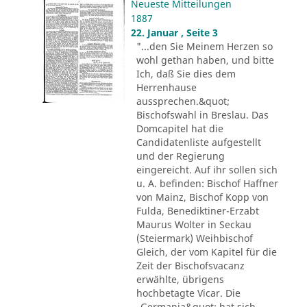
Neueste Mitteilungen
1887
22. Januar , Seite 3
"...den Sie Meinem Herzen so
wohl gethan haben, und bitte
Ich, daß Sie dies dem
Herrenhause
aussprechen.&quot;
Bischofswahl in Breslau. Das
Domcapitel hat die
Candidatenliste aufgestellt
und der Regierung
eingereicht. Auf ihr sollen sich
u. A. befinden: Bischof Haffner
von Mainz, Bischof Kopp von
Fulda, Benediktiner-Erzabt
Maurus Wolter in Seckau
(Steiermark) Weihbischof
Gleich, der vom Kapitel für die
Zeit der Bischofsvacanz
erwählte, übrigens
hochbetagte Vicar. Die
„Germania&quot; hat sich