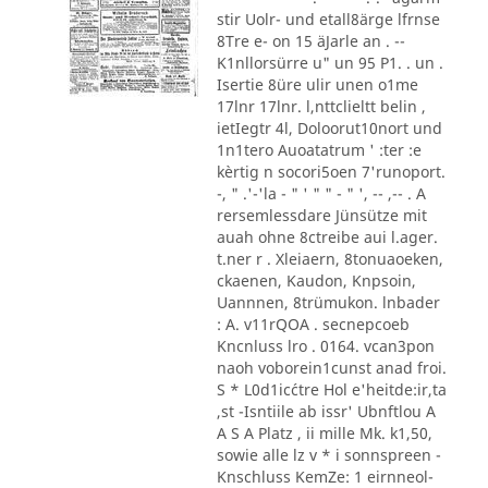
stir Uolr- und etall8ärge lfrnse
8Tre e- on 15 äJarle an . --
K1nllorsürre u" un 95 P1. . un .
Isertie 8üre ulir unen o1me
17lnr 17lnr. l,nttclieltt belin ,
ietIegtr 4l, Doloorut10nort und
1n1tero Auoatatrum ' :ter :e
kèrtig n socori5oen 7'runoport.
-, " .'-'la - " ' " " - " ', -- ,-- . A
rersemlessdare Jünsütze mit
auah ohne 8ctreibe aui l.ager.
t.ner r . Xleiaern, 8tonuaoeken,
ckaenen, Kaudon, Knpsoin,
Uannnen, 8trümukon. lnbader
: A. v11rQOA . secnepcoeb
Kncnluss lro . 0164. vcan3pon
naoh voborein1cunst anad froi.
S * L0d1ic´ctre Hol e'heitde:ir,ta
,st -Isntiile ab issr' Ubnftlou A
A S A Platz , ii mille Mk. k1,50,
sowie alle lz v * i sonnspreen -
Knschluss KemZe: 1 eirnneol-