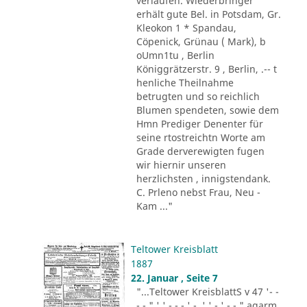
verlaufen. Wiederbringer
erhält gute Bel. in Potsdam, Gr.
Kleokon 1 * Spandau,
Cöpenick, Grünau ( Mark), b
oUmn1tu , Berlin
Königgrätzerstr. 9 , Berlin, .-- t
henliche Theilnahme
betrugten und so reichlich
Blumen spendeten, sowie dem
Hmn Prediger Denenter für
seine rtostreichtn Worte am
Grade derverewigten fugen
wir hiernir unseren
herzlichsten , innigstendank.
C. Prleno nebst Frau, Neu -
Kam ..."
Teltower Kreisblatt
1887
22. Januar , Seite 7
"...Teltower KreisblattS v 47 '- -
- - " ' ' - - - ' -. ' ' - ' -.-." agarm