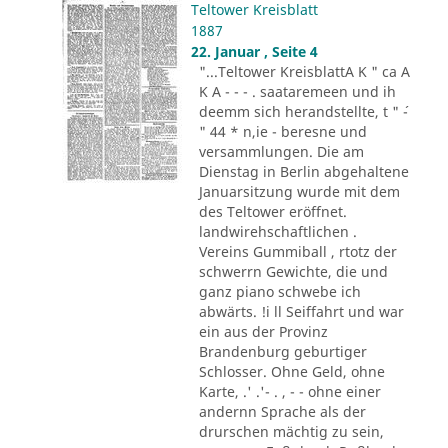
Teltower Kreisblatt
1887
22. Januar , Seite 4
"...Teltower KreisblattA K " ca A
K A - - - . saataremeen und ih
deemm sich herandstellte, t " ´-
" 44 * n,ie - beresne und
versammlungen. Die am
Dienstag in Berlin abgehaltene
Januarsitzung wurde mit dem
des Teltower eröffnet.
landwirehschaftlichen .
Vereins Gummiball , rtotz der
schwerrn Gewichte, die und
ganz piano schwebe ich
abwärts. !i ll Seiffahrt und war
ein aus der Provinz
Brandenburg geburtiger
Schlosser. Ohne Geld, ohne
Karte, .' .'- . , - - ohne einer
andernn Sprache als der
drurschen mächtig zu sein,