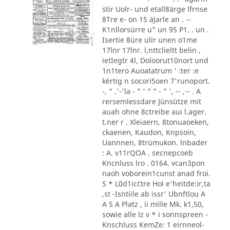
stir Uolr- und etall8ärge lfrnse
8Tre e- on 15 äJarle an . --
K1nllorsürre u" un 95 P1. . un .
Isertie 8üre ulir unen o1me
17lnr 17lnr. l,nttclieltt belin ,
ietIegtr 4l, Doloorut10nort und
1n1tero Auoatatrum ' :ter :e
kèrtig n socori5oen 7'runoport.
-, " .'-'la - " ' " " - " ', -- ,-- . A
rersemlessdare Jünsütze mit
auah ohne 8ctreibe aui l.ager.
t.ner r . Xleiaern, 8tonuaoeken,
ckaenen, Kaudon, Knpsoin,
Uannnen, 8trümukon. lnbader
: A. v11rQOA . secnepcoeb
Kncnluss lro . 0164. vcan3pon
naoh voborein1cunst anad froi.
S * L0d1ic´ctre Hol e'heitde:ir,ta
,st -Isntiile ab issr' Ubnftlou A
A S A Platz , ii mille Mk. k1,50,
sowie alle lz v * i sonnspreen -
Knschluss KemZe: 1 eirnneol-