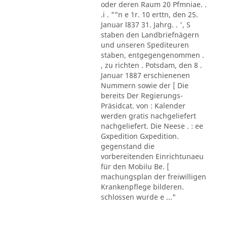
oder deren Raum 20 Pfmniae. .
.i . ""n e 1r. 10 erttn, den 25.
Januar l837 31. Jahrg. . ', S
staben den Landbriefnägern
und unseren Spediteuren
staben, entgegengenommen .
, zu richten . Potsdam, den 8 .
Januar 1887 erschienenen
Nummern sowie der [ Die
bereits Der Regierungs-
Präsidcat. von : Kalender
werden gratis nachgeliefert
nachgeliefert. Die Neese . : ee
Gxpedition Gxpedition.
gegenstand die
vorbereitenden Einrichtunaeu
für den Mobilu Be. [
machungsplan der freiwilligen
Krankenpflege bilderen.
schlossen wurde e ..."