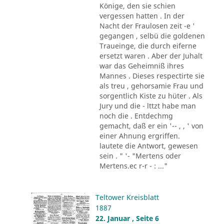
Könige, den sie schien
vergessen hatten . In der
Nacht der Fraulosen zeit -e '
gegangen , selbü die goldenen
Traueinge, die durch eiferne
ersetzt waren . Aber der Juhalt
war das Geheimniß ihres
Mannes . Dieses respectirte sie
als treu , gehorsamie Frau und
sorgentlich Kiste zu hüter . Als
Jury und die - lttzt habe man
noch die . Entdechmg
gemacht, daß er ein '-- , , ' von
einer Ahnung ergriffen.
lautete die Antwort, gewesen
sein . " '- "Mertens oder
Mertens.ec r-r - : ..."
Teltower Kreisblatt
1887
22. Januar , Seite 6