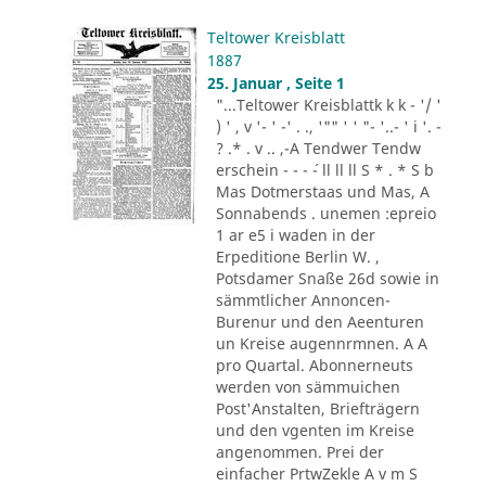
Teltower Kreisblatt
1887
25. Januar , Seite 1
"...Teltower Kreisblattk k k - '/ '
) ' , v '- ' -' . ., '"" ' ' "- '..- ' i '. -
? .* . v .. ,-A Tendwer Tendw
erschein - - - ´- ll ll ll S * . * S b
Mas Dotmerstaas und Mas, A
Sonnabends . unemen :epreio
1 ar e5 i waden in der
Erpeditione Berlin W. ,
Potsdamer Snaße 26d sowie in
sämmtlicher Annoncen-
Burenur und den Aeenturen
un Kreise augennrmnen. A A
pro Quartal. Abonnerneuts
werden von sämmuichen
Post'Anstalten, Briefträgern
und den vgenten im Kreise
angenommen. Prei der
einfacher PrtwZekle A v m S