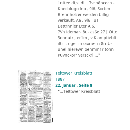
1nttee di.si dll , 7vcn8pcecn -
Knecblugo lno . 9l6. Sorten
Brennhölzer werden billig
verkauft. Aa . 9l6 . u1
Dsttrnnier Eter A 6.
7Vn1demar- 8u- as6e 27 [ Otto
3ohnutr , er1m , v K amptieblt
iltr l. nger in oione-rn 8rnU-
unel nierewn oenmm1r tonn
Puvnckorr versckri ..."
Teltower Kreisblatt
1887
22. Januar , Seite 8
"...Teltower Kreisblatt