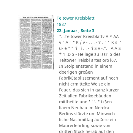
Teltower Kreisblatt
1887
22. Januar , Seite 3
"...Teltower Kreisblattv A * AA
v " A " " K / v - . . . -rr . " ´1 K s .'
u- e " " 'i l i . . - 'i S v -.". i A A S
* 1 .D S - Heilage zu issr. S des
Teltower lreisbl artes oro l67.
In Stolp entstand in einem
doerigen großen
FabrikEtablissement auf noch
nicht ermittelte Weise ein
Feuer, das sich in ganz kurzer
Zeit allen Fabrikgebäuden
mittheilte und ' "'- " tk3on
liaem Neubau im Nordca
Berlins stärzte um Minwoch
liche Nachmittag äußere ein
Maurerlehrling sowie vom
dritten Stock herab auf den