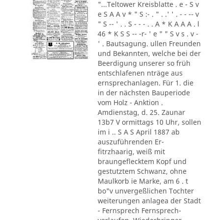
"...Teltower Kreisblatte . e - S v
e S A A v * " S :- . " . .' ' . - - -- v
" S -- ' . . S - - - . . A * K A A A . l
46 * K S S -- -r- ' e " " S v s . v -
' . Bautsagung. ullen Freunden
und Bekannten, welche bei der
Beerdigung unserer so früh
entschlafenen nträge aus
ernsprechanlagen. Für 1. die
in der nächsten Bauperiode
vom Holz - Anktion .
Amdienstag, d. 25. Zaunar
13b7 V ormittags 10 Uhr, sollen
im i .. S A S April 1887 ab
auszuführenden Er-
fitrzhaarig, weiß mit
braungeflecktem Kopf und
gestutztem Schwanz, ohne
Maulkorb ie Marke, am 6 . t
bo"v unvergeßlichen Tochter
weiterungen anlagea der Stadt
- Fernsprech Fernsprech-