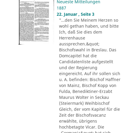
Neueste Mitteilungen
1887
22. Januar , Seite 3
"...den Sie Meinem Herzen so
wohl gethan haben, und bitte
Ich, daß Sie dies dem
Herrenhause
aussprechen.&quot;
Bischofswahl in Breslau. Das
Domcapitel hat die
Candidatenliste aufgestellt
und der Regierung
eingereicht. Auf ihr sollen sich
u. A. befinden: Bischof Haffner
von Mainz, Bischof Kopp von
Fulda, Benediktiner-Erzabt
Maurus Wolter in Seckau
(Steiermark) Weihbischof
Gleich, der vom Kapitel für die
Zeit der Bischofsvacanz
erwählte, übrigens
hochbetagte Vicar. Die
„Germania&quot; hat sich