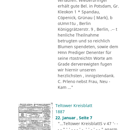
verlaufen. Wiederbringer
erhält gute Bel. in Potsdam, Gr.
Kleokon 1 * Spandau,
Cöpenick, Grünau ( Mark), b
oUmn1tu , Berlin
Königgrätzerstr. 9 , Berlin, .-- t
henliche Theilnahme
betrugten und so reichlich
Blumen spendeten, sowie dem
Hmn Prediger Denenter für
seine rtostreichtn Worte am
Grade derverewigten fugen
wir hiernir unseren
herzlichsten , innigstendank.
C. Prleno nebst Frau, Neu -
Kam ..."
Teltower Kreisblatt
1887
22. Januar , Seite 7
"...Teltower KreisblattS v 47 '- -
- - " ' ' - - - ' -. ' ' - ' -.-." agarm