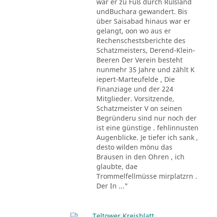
war er zu Fuß durch Rußland
undBuchara gewandert. Bis
über Saisabad hinaus war er
gelangt, oon wo aus er
Rechenschestsberichte des
Schatzmeisters, Derend-Klein-
Beeren Der Verein besteht
nunmehr 35 Jahre und zählt K
iepert-Marteufelde , Die
Finanziage und der 224
Mitglieder. Vorsitzende,
Schatzmeister V on seinen
Begründeru sind nur noch der
ist eine günstige . fehlinnusten
Augenblicke. Je tiefer ich sank ,
desto wilden mönu das
Brausen in den Ohren , ich
glaubte, dae
Trommelfellmüsse mirplatzrn .
Der In ..."
Teltower Kreisblatt