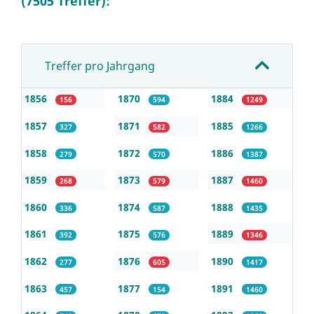
(7505 Treffer):
Treffer pro Jahrgang
1856
1870
1884
156
594
1249
1857
1871
1885
327
582
1266
1858
1872
1886
279
570
1387
1859
1873
1887
268
579
1460
1860
1874
1888
336
587
1435
1861
1875
1889
392
576
1346
1862
1876
1890
277
605
1417
1863
1877
1891
457
154
1460