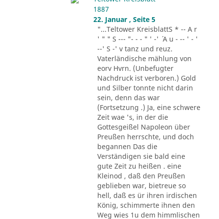
1887
22. Januar , Seite 5
"...Teltower KreisblattS * -- A r
' " " S --- "- - - " ' -' ´ A u - -- ' - '
--' S -' v tanz und reuz.
Vaterländische mählung von
eorv Hvrn. (Unbefugter
Nachdruck ist verboren.) Gold
und Silber tonnte nicht darin
sein, denn das war
(Fortsetzung .) Ja, eine schwere
Zeit wae 's, in der die
Gottesgeißel Napoleon über
Preußen herrschte, und doch
begannen Das die
Verständigen sie bald eine
gute Zeit zu heißen . eine
Kleinod , daß den Preußen
geblieben war, bietreue so
hell, daß es ür ihren irdischen
König, schimmerte ihnen den
Weg wies 1u dem himmlischen