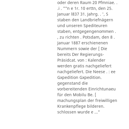
oder deren Raum 20 Pfmniae. .
.i . ""n e 1r. 10 erttn, den 25.
Januar l837 31. Jahrg. . ', S
staben den Landbriefnägern
und unseren Spediteuren
staben, entgegengenommen .
, zu richten . Potsdam, den 8 .
Januar 1887 erschienenen
Nummern sowie der [ Die
bereits Der Regierungs-
Präsidcat. von : Kalender
werden gratis nachgeliefert
nachgeliefert. Die Neese . : ee
Gxpedition Gxpedition.
gegenstand die
vorbereitenden Einrichtunaeu
für den Mobilu Be. [
machungsplan der freiwilligen
Krankenpflege bilderen.
schlossen wurde e ..."