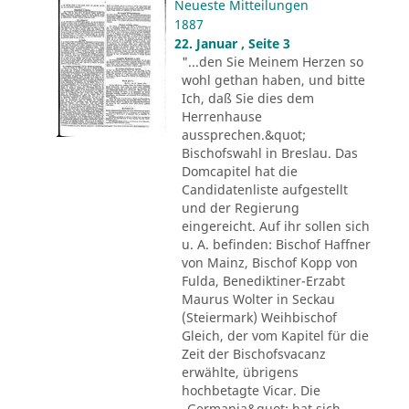
Neueste Mitteilungen
1887
22. Januar , Seite 3
"...den Sie Meinem Herzen so
wohl gethan haben, und bitte
Ich, daß Sie dies dem
Herrenhause
aussprechen.&quot;
Bischofswahl in Breslau. Das
Domcapitel hat die
Candidatenliste aufgestellt
und der Regierung
eingereicht. Auf ihr sollen sich
u. A. befinden: Bischof Haffner
von Mainz, Bischof Kopp von
Fulda, Benediktiner-Erzabt
Maurus Wolter in Seckau
(Steiermark) Weihbischof
Gleich, der vom Kapitel für die
Zeit der Bischofsvacanz
erwählte, übrigens
hochbetagte Vicar. Die
„Germania&quot; hat sich