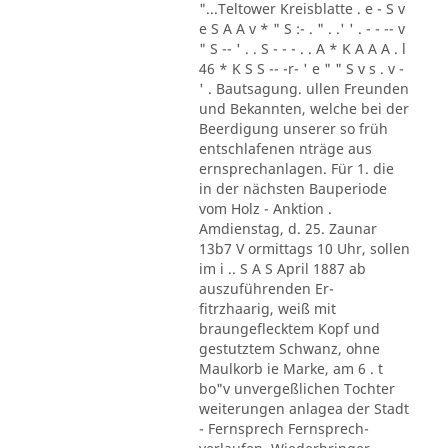
"...Teltower Kreisblatte . e - S v
e S A A v * " S :- . " . .' ' . - - -- v
" S -- ' . . S - - - . . A * K A A A . l
46 * K S S -- -r- ' e " " S v s . v -
' . Bautsagung. ullen Freunden
und Bekannten, welche bei der
Beerdigung unserer so früh
entschlafenen nträge aus
ernsprechanlagen. Für 1. die
in der nächsten Bauperiode
vom Holz - Anktion .
Amdienstag, d. 25. Zaunar
13b7 V ormittags 10 Uhr, sollen
im i .. S A S April 1887 ab
auszuführenden Er-
fitrzhaarig, weiß mit
braungeflecktem Kopf und
gestutztem Schwanz, ohne
Maulkorb ie Marke, am 6 . t
bo"v unvergeßlichen Tochter
weiterungen anlagea der Stadt
- Fernsprech Fernsprech-