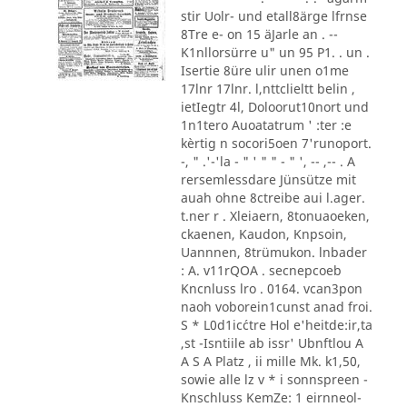
stir Uolr- und etall8ärge lfrnse
8Tre e- on 15 äJarle an . --
K1nllorsürre u" un 95 P1. . un .
Isertie 8üre ulir unen o1me
17lnr 17lnr. l,nttclieltt belin ,
ietIegtr 4l, Doloorut10nort und
1n1tero Auoatatrum ' :ter :e
kèrtig n socori5oen 7'runoport.
-, " .'-'la - " ' " " - " ', -- ,-- . A
rersemlessdare Jünsütze mit
auah ohne 8ctreibe aui l.ager.
t.ner r . Xleiaern, 8tonuaoeken,
ckaenen, Kaudon, Knpsoin,
Uannnen, 8trümukon. lnbader
: A. v11rQOA . secnepcoeb
Kncnluss lro . 0164. vcan3pon
naoh voborein1cunst anad froi.
S * L0d1ic´ctre Hol e'heitde:ir,ta
,st -Isntiile ab issr' Ubnftlou A
A S A Platz , ii mille Mk. k1,50,
sowie alle lz v * i sonnspreen -
Knschluss KemZe: 1 eirnneol-