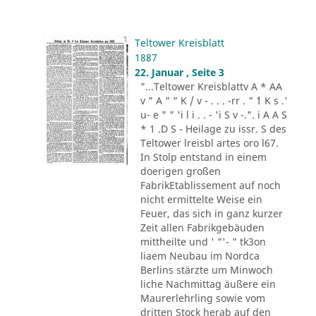
Teltower Kreisblatt
1887
22. Januar , Seite 3
"...Teltower Kreisblattv A * AA
v " A " " K / v - . . . -rr . " ´1 K s .'
u- e " " 'i l i . . - 'i S v -.". i A A S
* 1 .D S - Heilage zu issr. S des
Teltower lreisbl artes oro l67.
In Stolp entstand in einem
doerigen großen
FabrikEtablissement auf noch
nicht ermittelte Weise ein
Feuer, das sich in ganz kurzer
Zeit allen Fabrikgebäuden
mittheilte und ' "'- " tk3on
liaem Neubau im Nordca
Berlins stärzte um Minwoch
liche Nachmittag äußere ein
Maurerlehrling sowie vom
dritten Stock herab auf den