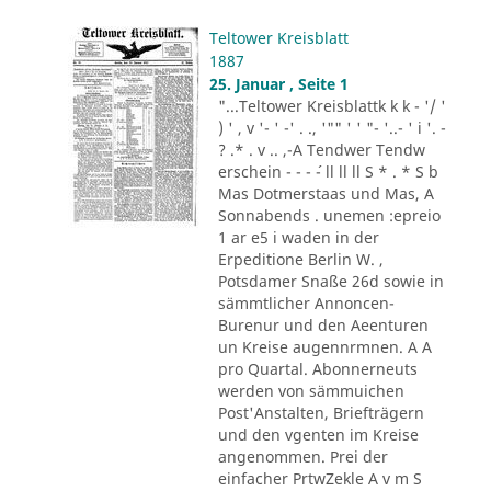
Teltower Kreisblatt
1887
25. Januar , Seite 1
"...Teltower Kreisblattk k k - '/ '
) ' , v '- ' -' . ., '"" ' ' "- '..- ' i '. -
? .* . v .. ,-A Tendwer Tendw
erschein - - - ´- ll ll ll S * . * S b
Mas Dotmerstaas und Mas, A
Sonnabends . unemen :epreio
1 ar e5 i waden in der
Erpeditione Berlin W. ,
Potsdamer Snaße 26d sowie in
sämmtlicher Annoncen-
Burenur und den Aeenturen
un Kreise augennrmnen. A A
pro Quartal. Abonnerneuts
werden von sämmuichen
Post'Anstalten, Briefträgern
und den vgenten im Kreise
angenommen. Prei der
einfacher PrtwZekle A v m S