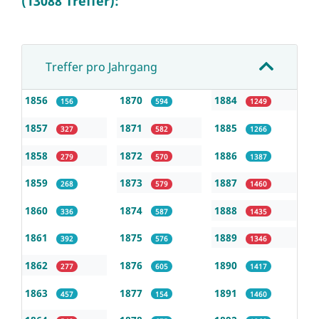
(13088 Treffer):
Treffer pro Jahrgang
1856
1870
1884
156
594
1249
1857
1871
1885
327
582
1266
1858
1872
1886
279
570
1387
1859
1873
1887
268
579
1460
1860
1874
1888
336
587
1435
1861
1875
1889
392
576
1346
1862
1876
1890
277
605
1417
1863
1877
1891
457
154
1460