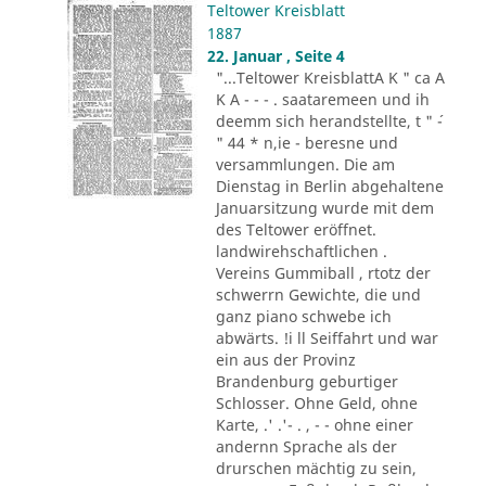
Teltower Kreisblatt
1887
22. Januar , Seite 4
"...Teltower KreisblattA K " ca A
K A - - - . saataremeen und ih
deemm sich herandstellte, t " ´-
" 44 * n,ie - beresne und
versammlungen. Die am
Dienstag in Berlin abgehaltene
Januarsitzung wurde mit dem
des Teltower eröffnet.
landwirehschaftlichen .
Vereins Gummiball , rtotz der
schwerrn Gewichte, die und
ganz piano schwebe ich
abwärts. !i ll Seiffahrt und war
ein aus der Provinz
Brandenburg geburtiger
Schlosser. Ohne Geld, ohne
Karte, .' .'- . , - - ohne einer
andernn Sprache als der
drurschen mächtig zu sein,