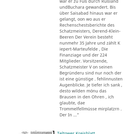
war er zu Fuß durch Rußland
undBuchara gewandert. Bis
über Saisabad hinaus war er
gelangt, oon wo aus er
Rechenschestsberichte des
Schatzmeisters, Derend-Klein-
Beeren Der Verein besteht
nunmehr 35 Jahre und zählt K
iepert-Marteufelde , Die
Finanziage und der 224
Mitglieder. Vorsitzende,
Schatzmeister V on seinen
Begründeru sind nur noch der
ist eine günstige . fehlinnusten
Augenblicke. Je tiefer ich sank ,
desto wilden mönu das
Brausen in den Ohren , ich
glaubte, dae
Trommelfellmüsse mirplatzrn .
Der In ..."
Teltower Kreisblatt