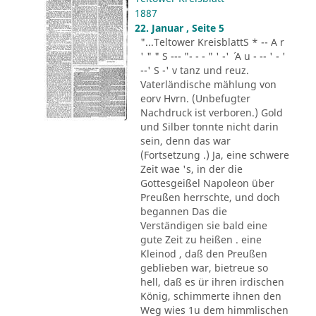
1887
22. Januar , Seite 5
"...Teltower KreisblattS * -- A r
' " " S --- "- - - " ' -' ´ A u - -- ' - '
--' S -' v tanz und reuz.
Vaterländische mählung von
eorv Hvrn. (Unbefugter
Nachdruck ist verboren.) Gold
und Silber tonnte nicht darin
sein, denn das war
(Fortsetzung .) Ja, eine schwere
Zeit wae 's, in der die
Gottesgeißel Napoleon über
Preußen herrschte, und doch
begannen Das die
Verständigen sie bald eine
gute Zeit zu heißen . eine
Kleinod , daß den Preußen
geblieben war, bietreue so
hell, daß es ür ihren irdischen
König, schimmerte ihnen den
Weg wies 1u dem himmlischen