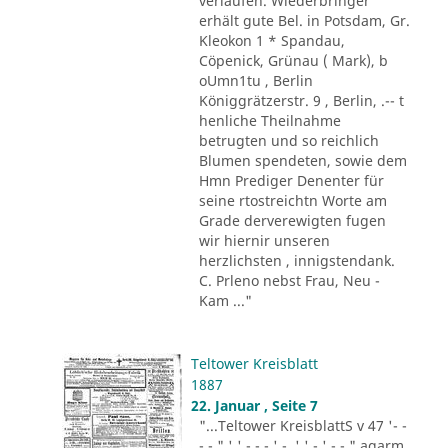
verlaufen. Wiederbringer
erhält gute Bel. in Potsdam, Gr.
Kleokon 1 * Spandau,
Cöpenick, Grünau ( Mark), b
oUmn1tu , Berlin
Königgrätzerstr. 9 , Berlin, .-- t
henliche Theilnahme
betrugten und so reichlich
Blumen spendeten, sowie dem
Hmn Prediger Denenter für
seine rtostreichtn Worte am
Grade derverewigten fugen
wir hiernir unseren
herzlichsten , innigstendank.
C. Prleno nebst Frau, Neu -
Kam ..."
Teltower Kreisblatt
1887
22. Januar , Seite 7
"...Teltower KreisblattS v 47 '- -
- - " ' ' - - - ' -. ' ' - ' -.-." agarm