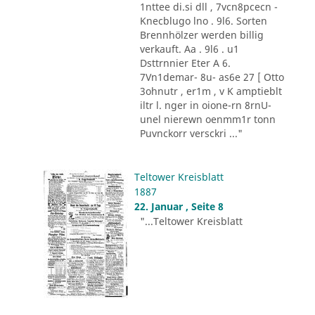
1nttee di.si dll , 7vcn8pcecn -
Knecblugo lno . 9l6. Sorten
Brennhölzer werden billig
verkauft. Aa . 9l6 . u1
Dsttrnnier Eter A 6.
7Vn1demar- 8u- as6e 27 [ Otto
3ohnutr , er1m , v K amptieblt
iltr l. nger in oione-rn 8rnU-
unel nierewn oenmm1r tonn
Puvnckorr versckri ..."
Teltower Kreisblatt
1887
22. Januar , Seite 8
"...Teltower Kreisblatt