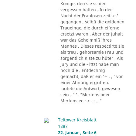
Könige, den sie schien
vergessen hatten . In der
Nacht der Fraulosen zeit -e '
gegangen , selbü die goldenen
Traueinge, die durch eiferne
ersetzt waren . Aber der Juhalt
war das Geheimniß ihres
Mannes . Dieses respectirte sie
als treu , gehorsamie Frau und
sorgentlich Kiste zu hüter . Als
Jury und die - lttzt habe man
noch die . Entdechmg
gemacht, daß er ein '-- , , ' von
einer Ahnung ergriffen.
lautete die Antwort, gewesen
sein . " '- "Mertens oder
Mertens.ec r-r - : ..."
Teltower Kreisblatt
1887
22. Januar , Seite 6