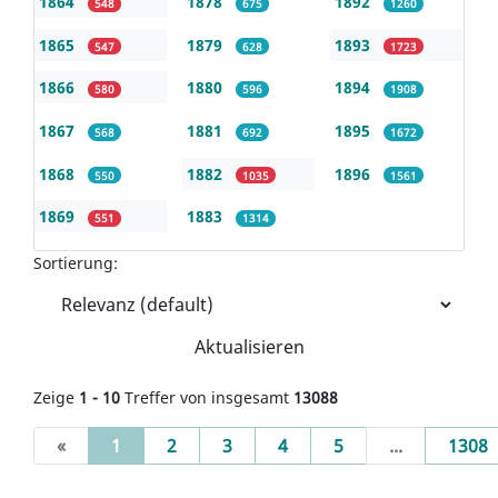
1864
1878
1892
548
675
1260
1865
1879
1893
547
628
1723
1866
1880
1894
580
596
1908
1867
1881
1895
568
692
1672
1868
1882
1896
550
1035
1561
1869
1883
551
1314
Sortierung:
Aktualisieren
Zeige
1 - 10
Treffer von insgesamt
13088
(current)
«
1
2
3
4
5
...
1308