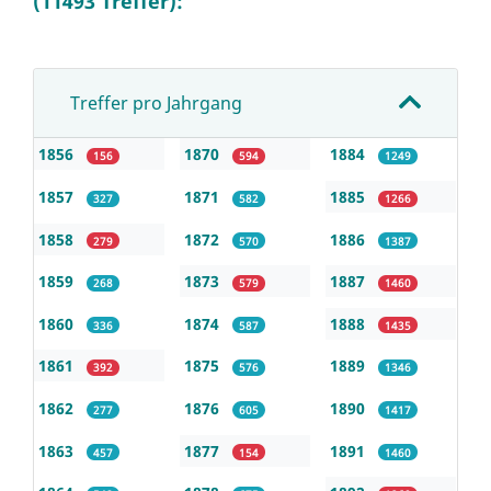
(11493 Treffer):
Treffer pro Jahrgang
1856
1870
1884
156
594
1249
1857
1871
1885
327
582
1266
1858
1872
1886
279
570
1387
1859
1873
1887
268
579
1460
1860
1874
1888
336
587
1435
1861
1875
1889
392
576
1346
1862
1876
1890
277
605
1417
1863
1877
1891
457
154
1460