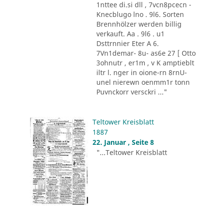
1nttee di.si dll , 7vcn8pcecn -
Knecblugo lno . 9l6. Sorten
Brennhölzer werden billig
verkauft. Aa . 9l6 . u1
Dsttrnnier Eter A 6.
7Vn1demar- 8u- as6e 27 [ Otto
3ohnutr , er1m , v K amptieblt
iltr l. nger in oione-rn 8rnU-
unel nierewn oenmm1r tonn
Puvnckorr versckri ..."
Teltower Kreisblatt
1887
22. Januar , Seite 8
"...Teltower Kreisblatt