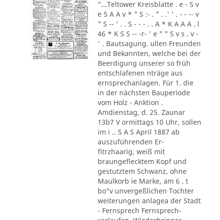
"...Teltower Kreisblatte . e - S v
e S A A v * " S :- . " . .' ' . - - -- v
" S -- ' . . S - - - . . A * K A A A . l
46 * K S S -- -r- ' e " " S v s . v -
' . Bautsagung. ullen Freunden
und Bekannten, welche bei der
Beerdigung unserer so früh
entschlafenen nträge aus
ernsprechanlagen. Für 1. die
in der nächsten Bauperiode
vom Holz - Anktion .
Amdienstag, d. 25. Zaunar
13b7 V ormittags 10 Uhr, sollen
im i .. S A S April 1887 ab
auszuführenden Er-
fitrzhaarig, weiß mit
braungeflecktem Kopf und
gestutztem Schwanz, ohne
Maulkorb ie Marke, am 6 . t
bo"v unvergeßlichen Tochter
weiterungen anlagea der Stadt
- Fernsprech Fernsprech-