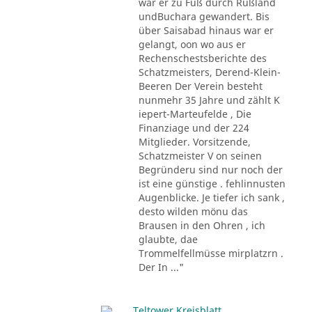
war er zu Fuß durch Rußland
undBuchara gewandert. Bis
über Saisabad hinaus war er
gelangt, oon wo aus er
Rechenschestsberichte des
Schatzmeisters, Derend-Klein-
Beeren Der Verein besteht
nunmehr 35 Jahre und zählt K
iepert-Marteufelde , Die
Finanziage und der 224
Mitglieder. Vorsitzende,
Schatzmeister V on seinen
Begründeru sind nur noch der
ist eine günstige . fehlinnusten
Augenblicke. Je tiefer ich sank ,
desto wilden mönu das
Brausen in den Ohren , ich
glaubte, dae
Trommelfellmüsse mirplatzrn .
Der In ..."
Teltower Kreisblatt