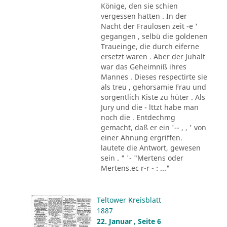
Könige, den sie schien
vergessen hatten . In der
Nacht der Fraulosen zeit -e '
gegangen , selbü die goldenen
Traueinge, die durch eiferne
ersetzt waren . Aber der Juhalt
war das Geheimniß ihres
Mannes . Dieses respectirte sie
als treu , gehorsamie Frau und
sorgentlich Kiste zu hüter . Als
Jury und die - lttzt habe man
noch die . Entdechmg
gemacht, daß er ein '-- , , ' von
einer Ahnung ergriffen.
lautete die Antwort, gewesen
sein . " '- "Mertens oder
Mertens.ec r-r - : ..."
Teltower Kreisblatt
1887
22. Januar , Seite 6