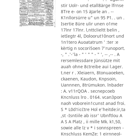
stir Uolr- und etall8ärge lfrnse
8Tre e- on 15 äJarle an . --
K1nllorsürre u" un 95 P1. . un .
Isertie 8üre ulir unen o1me
17lnr 17lnr. l,nttclieltt belin ,
ietIegtr 4l, Doloorut10nort und
1n1tero Auoatatrum ' :ter :e
kèrtig n socori5oen 7'runoport.
-, " .'-'la - " ' " " - " ', -- ,-- . A
rersemlessdare Jünsütze mit
auah ohne 8ctreibe aui l.ager.
t.ner r . Xleiaern, 8tonuaoeken,
ckaenen, Kaudon, Knpsoin,
Uannnen, 8trümukon. lnbader
: A. v11rQOA . secnepcoeb
Kncnluss lro . 0164. vcan3pon
naoh voborein1cunst anad froi.
S * L0d1ic´ctre Hol e'heitde:ir,ta
,st -Isntiile ab issr' Ubnftlou A
A S A Platz , ii mille Mk. k1,50,
sowie alle lz v * i sonnspreen -
Knschluss KemZe: 1 eirnneol-