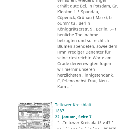
verlaufen. Wiederbringer
erhält gute Bel. in Potsdam, Gr.
Kleokon 1 * Spandau,
Cöpenick, Grünau ( Mark), b
oUmn1tu , Berlin
Königgrätzerstr. 9 , Berlin, .-- t
henliche Theilnahme
betrugten und so reichlich
Blumen spendeten, sowie dem
Hmn Prediger Denenter für
seine rtostreichtn Worte am
Grade derverewigten fugen
wir hiernir unseren
herzlichsten , innigstendank.
C. Prleno nebst Frau, Neu -
Kam ..."
Teltower Kreisblatt
1887
22. Januar , Seite 7
"...Teltower KreisblattS v 47 '- -
- - " ' ' - - - ' -. ' ' - ' -.-." agarm