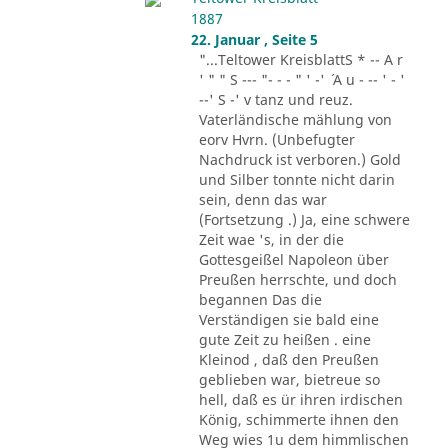
1887
22. Januar , Seite 5
"...Teltower KreisblattS * -- A r
' " " S --- "- - - " ' -' ´ A u - -- ' - '
--' S -' v tanz und reuz.
Vaterländische mählung von
eorv Hvrn. (Unbefugter
Nachdruck ist verboren.) Gold
und Silber tonnte nicht darin
sein, denn das war
(Fortsetzung .) Ja, eine schwere
Zeit wae 's, in der die
Gottesgeißel Napoleon über
Preußen herrschte, und doch
begannen Das die
Verständigen sie bald eine
gute Zeit zu heißen . eine
Kleinod , daß den Preußen
geblieben war, bietreue so
hell, daß es ür ihren irdischen
König, schimmerte ihnen den
Weg wies 1u dem himmlischen