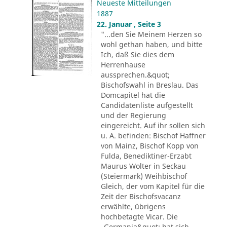
Neueste Mitteilungen
1887
22. Januar , Seite 3
"...den Sie Meinem Herzen so
wohl gethan haben, und bitte
Ich, daß Sie dies dem
Herrenhause
aussprechen.&quot;
Bischofswahl in Breslau. Das
Domcapitel hat die
Candidatenliste aufgestellt
und der Regierung
eingereicht. Auf ihr sollen sich
u. A. befinden: Bischof Haffner
von Mainz, Bischof Kopp von
Fulda, Benediktiner-Erzabt
Maurus Wolter in Seckau
(Steiermark) Weihbischof
Gleich, der vom Kapitel für die
Zeit der Bischofsvacanz
erwählte, übrigens
hochbetagte Vicar. Die
„Germania&quot; hat sich