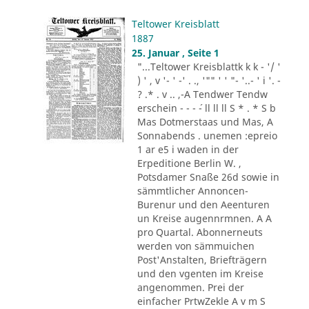
Teltower Kreisblatt
1887
25. Januar , Seite 1
"...Teltower Kreisblattk k k - '/ '
) ' , v '- ' -' . ., '"" ' ' "- '..- ' i '. -
? .* . v .. ,-A Tendwer Tendw
erschein - - - ´- ll ll ll S * . * S b
Mas Dotmerstaas und Mas, A
Sonnabends . unemen :epreio
1 ar e5 i waden in der
Erpeditione Berlin W. ,
Potsdamer Snaße 26d sowie in
sämmtlicher Annoncen-
Burenur und den Aeenturen
un Kreise augennrmnen. A A
pro Quartal. Abonnerneuts
werden von sämmuichen
Post'Anstalten, Briefträgern
und den vgenten im Kreise
angenommen. Prei der
einfacher PrtwZekle A v m S