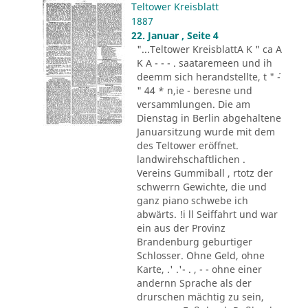
Teltower Kreisblatt
1887
22. Januar , Seite 4
"...Teltower KreisblattA K " ca A
K A - - - . saataremeen und ih
deemm sich herandstellte, t " ´-
" 44 * n,ie - beresne und
versammlungen. Die am
Dienstag in Berlin abgehaltene
Januarsitzung wurde mit dem
des Teltower eröffnet.
landwirehschaftlichen .
Vereins Gummiball , rtotz der
schwerrn Gewichte, die und
ganz piano schwebe ich
abwärts. !i ll Seiffahrt und war
ein aus der Provinz
Brandenburg geburtiger
Schlosser. Ohne Geld, ohne
Karte, .' .'- . , - - ohne einer
andernn Sprache als der
drurschen mächtig zu sein,