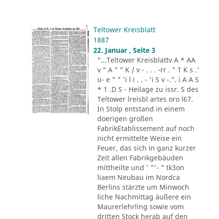
Teltower Kreisblatt
1887
22. Januar , Seite 3
"...Teltower Kreisblattv A * AA
v " A " " K / v - . . . -rr . " ´1 K s .'
u- e " " 'i l i . . - 'i S v -.". i A A S
* 1 .D S - Heilage zu issr. S des
Teltower lreisbl artes oro l67.
In Stolp entstand in einem
doerigen großen
FabrikEtablissement auf noch
nicht ermittelte Weise ein
Feuer, das sich in ganz kurzer
Zeit allen Fabrikgebäuden
mittheilte und ' "'- " tk3on
liaem Neubau im Nordca
Berlins stärzte um Minwoch
liche Nachmittag äußere ein
Maurerlehrling sowie vom
dritten Stock herab auf den