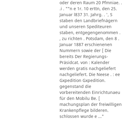
oder deren Raum 20 Pfmniae. .
.i . ""n e 1r. 10 erttn, den 25.
Januar l837 31. Jahrg. . ', S
staben den Landbriefnägern
und unseren Spediteuren
staben, entgegengenommen .
, zu richten . Potsdam, den 8 .
Januar 1887 erschienenen
Nummern sowie der [ Die
bereits Der Regierungs-
Präsidcat. von : Kalender
werden gratis nachgeliefert
nachgeliefert. Die Neese . : ee
Gxpedition Gxpedition.
gegenstand die
vorbereitenden Einrichtunaeu
für den Mobilu Be. [
machungsplan der freiwilligen
Krankenpflege bilderen.
schlossen wurde e ..."