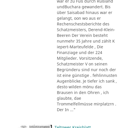
war er zu Fuß durch Rußland
undBuchara gewandert. Bis
über Saisabad hinaus war er
gelangt, oon wo aus er
Rechenschestsberichte des
Schatzmeisters, Derend-Klein-
Beeren Der Verein besteht
nunmehr 35 Jahre und zählt K
iepert-Marteufelde , Die
Finanziage und der 224
Mitglieder. Vorsitzende,
Schatzmeister V on seinen
Begründeru sind nur noch der
ist eine günstige . fehlinnusten
Augenblicke. Je tiefer ich sank ,
desto wilden mönu das
Brausen in den Ohren , ich
glaubte, dae
Trommelfellmüsse mirplatzrn .
Der In ..."
Teltower Kreisblatt