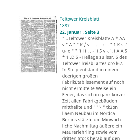
Teltower Kreisblatt
1887
22. Januar , Seite 3
"...Teltower Kreisblattv A * AA
v " A " " K / v - . . . -rr . " ´1 K s .'
u- e " " 'i l i . . - 'i S v -.". i A A S
* 1 .D S - Heilage zu issr. S des
Teltower lreisbl artes oro l67.
In Stolp entstand in einem
doerigen großen
FabrikEtablissement auf noch
nicht ermittelte Weise ein
Feuer, das sich in ganz kurzer
Zeit allen Fabrikgebäuden
mittheilte und ' "'- " tk3on
liaem Neubau im Nordca
Berlins stärzte um Minwoch
liche Nachmittag äußere ein
Maurerlehrling sowie vom
dritten Stock herab auf den