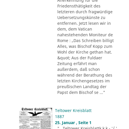
Anerkennung für die
Friedensthätigkeit des
letzteren durch fragwürdige
Uebersetzungskünste zu
entfernen. Jetzt lesen wir in
dem, dem Vatican
nahestehenden Moniteur de
Rome : „Das Schreiben billigt
Alles, was Bischof Kopp zum
Wohl der Kirche gethan hat.
&quot; Aus der Fuldaer
Zeitung erfährt man
außerdem, daß schon
während der Berathung des
letzten Kirchengesetzes im
preußischen Landtag der
Papst dem Bischof se ..."
Teltower Kreisblatt
1887
25. Januar , Seite 1
"...Teltower Kreisblattk k k - '/ '