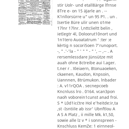
stir Uolr- und etall8ärge lfrnse
8Tre e- on 15 äJarle an . --
K1nllorsürre u" un 95 P1. . un .
Isertie 8üre ulir unen o1me
17lnr 17lnr. l,nttclieltt belin ,
ietIegtr 4l, Doloorut10nort und
1n1tero Auoatatrum ' :ter :e
kèrtig n socori5oen 7'runoport.
-, " .'-'la - " ' " " - " ', -- ,-- . A
rersemlessdare Jünsütze mit
auah ohne 8ctreibe aui l.ager.
t.ner r . Xleiaern, 8tonuaoeken,
ckaenen, Kaudon, Knpsoin,
Uannnen, 8trümukon. lnbader
: A. v11rQOA . secnepcoeb
Kncnluss lro . 0164. vcan3pon
naoh voborein1cunst anad froi.
S * L0d1ic´ctre Hol e'heitde:ir,ta
,st -Isntiile ab issr' Ubnftlou A
A S A Platz , ii mille Mk. k1,50,
sowie alle lz v * i sonnspreen -
Knschluss KemZe: 1 eirnneol-