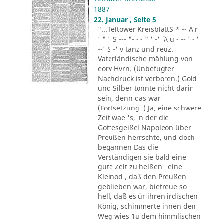
1887
22. Januar , Seite 5
"...Teltower KreisblattS * -- A r
' " " S --- "- - - " ' -' ´ A u - -- ' - '
--' S -' v tanz und reuz.
Vaterländische mählung von
eorv Hvrn. (Unbefugter
Nachdruck ist verboren.) Gold
und Silber tonnte nicht darin
sein, denn das war
(Fortsetzung .) Ja, eine schwere
Zeit wae 's, in der die
Gottesgeißel Napoleon über
Preußen herrschte, und doch
begannen Das die
Verständigen sie bald eine
gute Zeit zu heißen . eine
Kleinod , daß den Preußen
geblieben war, bietreue so
hell, daß es ür ihren irdischen
König, schimmerte ihnen den
Weg wies 1u dem himmlischen