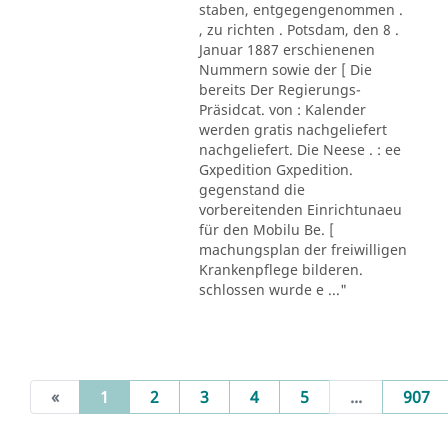
staben, entgegengenommen .
, zu richten . Potsdam, den 8 .
Januar 1887 erschienenen
Nummern sowie der [ Die
bereits Der Regierungs-
Präsidcat. von : Kalender
werden gratis nachgeliefert
nachgeliefert. Die Neese . : ee
Gxpedition Gxpedition.
gegenstand die
vorbereitenden Einrichtunaeu
für den Mobilu Be. [
machungsplan der freiwilligen
Krankenpflege bilderen.
schlossen wurde e ..."
(current)
«
1
2
3
4
5
...
907