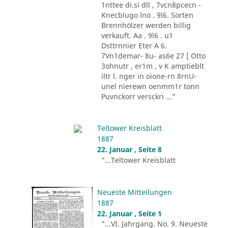
1nttee di.si dll , 7vcn8pcecn -
Knecblugo lno . 9l6. Sorten
Brennhölzer werden billig
verkauft. Aa . 9l6 . u1
Dsttrnnier Eter A 6.
7Vn1demar- 8u- as6e 27 [ Otto
3ohnutr , er1m , v K amptieblt
iltr l. nger in oione-rn 8rnU-
unel nierewn oenmm1r tonn
Puvnckorr versckri ..."
Teltower Kreisblatt
1887
22. Januar , Seite 8
"...Teltower Kreisblatt
Neueste Mitteilungen
1887
22. Januar , Seite 1
"...VI. Jahrgang. No. 9. Neueste