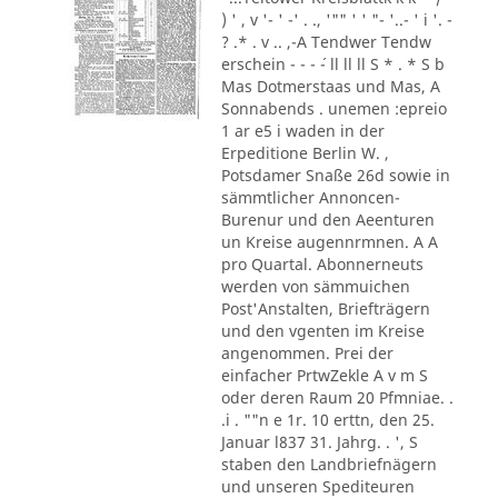
) ' , v '- ' -' . ., '"" ' ' "- '..- ' i '. -
? .* . v .. ,-A Tendwer Tendw
erschein - - - ´- ll ll ll S * . * S b
Mas Dotmerstaas und Mas, A
Sonnabends . unemen :epreio
1 ar e5 i waden in der
Erpeditione Berlin W. ,
Potsdamer Snaße 26d sowie in
sämmtlicher Annoncen-
Burenur und den Aeenturen
un Kreise augennrmnen. A A
pro Quartal. Abonnerneuts
werden von sämmuichen
Post'Anstalten, Briefträgern
und den vgenten im Kreise
angenommen. Prei der
einfacher PrtwZekle A v m S
oder deren Raum 20 Pfmniae. .
.i . ""n e 1r. 10 erttn, den 25.
Januar l837 31. Jahrg. . ', S
staben den Landbriefnägern
und unseren Spediteuren