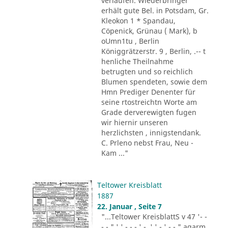
verlaufen. Wiederbringer
erhält gute Bel. in Potsdam, Gr.
Kleokon 1 * Spandau,
Cöpenick, Grünau ( Mark), b
oUmn1tu , Berlin
Königgrätzerstr. 9 , Berlin, .-- t
henliche Theilnahme
betrugten und so reichlich
Blumen spendeten, sowie dem
Hmn Prediger Denenter für
seine rtostreichtn Worte am
Grade derverewigten fugen
wir hiernir unseren
herzlichsten , innigstendank.
C. Prleno nebst Frau, Neu -
Kam ..."
Teltower Kreisblatt
1887
22. Januar , Seite 7
"...Teltower KreisblattS v 47 '- -
- - " ' ' - - - ' -. ' ' - ' -.-." agarm