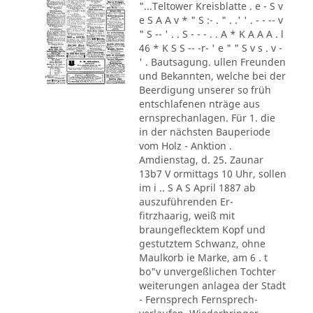
"...Teltower Kreisblatte . e - S v
e S A A v * " S :- . " . .' ' . - - -- v
" S -- ' . . S - - - . . A * K A A A . l
46 * K S S -- -r- ' e " " S v s . v -
' . Bautsagung. ullen Freunden
und Bekannten, welche bei der
Beerdigung unserer so früh
entschlafenen nträge aus
ernsprechanlagen. Für 1. die
in der nächsten Bauperiode
vom Holz - Anktion .
Amdienstag, d. 25. Zaunar
13b7 V ormittags 10 Uhr, sollen
im i .. S A S April 1887 ab
auszuführenden Er-
fitrzhaarig, weiß mit
braungeflecktem Kopf und
gestutztem Schwanz, ohne
Maulkorb ie Marke, am 6 . t
bo"v unvergeßlichen Tochter
weiterungen anlagea der Stadt
- Fernsprech Fernsprech-