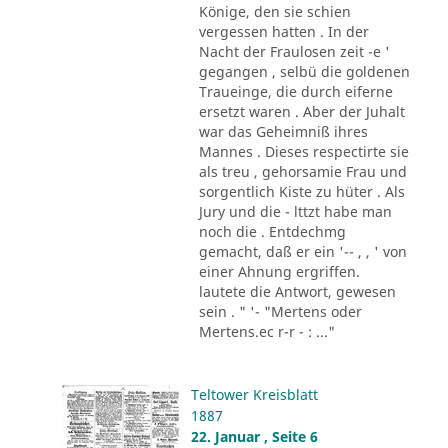
Könige, den sie schien
vergessen hatten . In der
Nacht der Fraulosen zeit -e '
gegangen , selbü die goldenen
Traueinge, die durch eiferne
ersetzt waren . Aber der Juhalt
war das Geheimniß ihres
Mannes . Dieses respectirte sie
als treu , gehorsamie Frau und
sorgentlich Kiste zu hüter . Als
Jury und die - lttzt habe man
noch die . Entdechmg
gemacht, daß er ein '-- , , ' von
einer Ahnung ergriffen.
lautete die Antwort, gewesen
sein . " '- "Mertens oder
Mertens.ec r-r - : ..."
Teltower Kreisblatt
1887
22. Januar , Seite 6