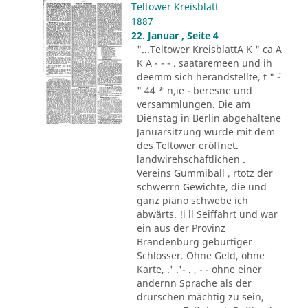
Teltower Kreisblatt
1887
22. Januar , Seite 4
"...Teltower KreisblattA K " ca A
K A - - - . saataremeen und ih
deemm sich herandstellte, t " ´-
" 44 * n,ie - beresne und
versammlungen. Die am
Dienstag in Berlin abgehaltene
Januarsitzung wurde mit dem
des Teltower eröffnet.
landwirehschaftlichen .
Vereins Gummiball , rtotz der
schwerrn Gewichte, die und
ganz piano schwebe ich
abwärts. !i ll Seiffahrt und war
ein aus der Provinz
Brandenburg geburtiger
Schlosser. Ohne Geld, ohne
Karte, .' .'- . , - - ohne einer
andernn Sprache als der
drurschen mächtig zu sein,