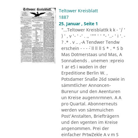
Teltower Kreisblatt
1887
25. Januar , Seite 1
"...Teltower Kreisblattk k k - '/ '
) ' , v '- ' -' . ., '"" ' ' "- '..- ' i '. -
? .* . v .. ,-A Tendwer Tendw
erschein - - - ´- ll ll ll S * . * S b
Mas Dotmerstaas und Mas, A
Sonnabends . unemen :epreio
1 ar e5 i waden in der
Erpeditione Berlin W. ,
Potsdamer Snaße 26d sowie in
sämmtlicher Annoncen-
Burenur und den Aeenturen
un Kreise augennrmnen. A A
pro Quartal. Abonnerneuts
werden von sämmuichen
Post'Anstalten, Briefträgern
und den vgenten im Kreise
angenommen. Prei der
einfacher PrtwZekle A v m S