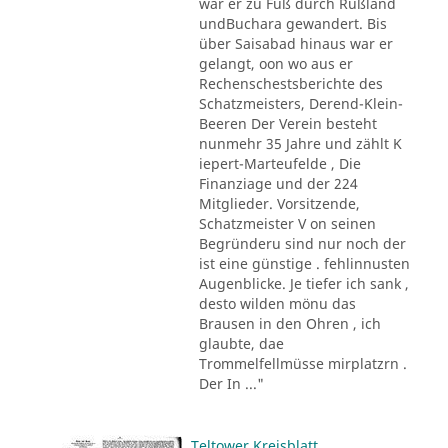
war er zu Fuß durch Rußland
undBuchara gewandert. Bis
über Saisabad hinaus war er
gelangt, oon wo aus er
Rechenschestsberichte des
Schatzmeisters, Derend-Klein-
Beeren Der Verein besteht
nunmehr 35 Jahre und zählt K
iepert-Marteufelde , Die
Finanziage und der 224
Mitglieder. Vorsitzende,
Schatzmeister V on seinen
Begründeru sind nur noch der
ist eine günstige . fehlinnusten
Augenblicke. Je tiefer ich sank ,
desto wilden mönu das
Brausen in den Ohren , ich
glaubte, dae
Trommelfellmüsse mirplatzrn .
Der In ..."
Teltower Kreisblatt