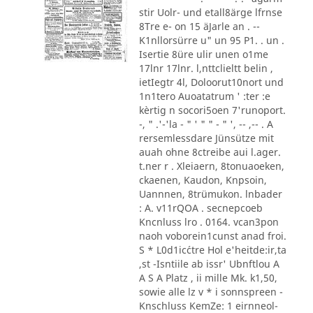
stir Uolr- und etall8ärge lfrnse
8Tre e- on 15 äJarle an . --
K1nllorsürre u" un 95 P1. . un .
Isertie 8üre ulir unen o1me
17lnr 17lnr. l,nttclieltt belin ,
ietIegtr 4l, Doloorut10nort und
1n1tero Auoatatrum ' :ter :e
kèrtig n socori5oen 7'runoport.
-, " .'-'la - " ' " " - " ', -- ,-- . A
rersemlessdare Jünsütze mit
auah ohne 8ctreibe aui l.ager.
t.ner r . Xleiaern, 8tonuaoeken,
ckaenen, Kaudon, Knpsoin,
Uannnen, 8trümukon. lnbader
: A. v11rQOA . secnepcoeb
Kncnluss lro . 0164. vcan3pon
naoh voborein1cunst anad froi.
S * L0d1ic´ctre Hol e'heitde:ir,ta
,st -Isntiile ab issr' Ubnftlou A
A S A Platz , ii mille Mk. k1,50,
sowie alle lz v * i sonnspreen -
Knschluss KemZe: 1 eirnneol-