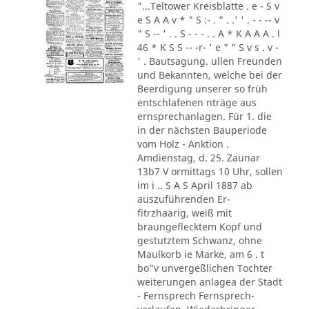
"...Teltower Kreisblatte . e - S v
e S A A v * " S :- . " . .' ' . - - -- v
" S -- ' . . S - - - . . A * K A A A . l
46 * K S S -- -r- ' e " " S v s . v -
' . Bautsagung. ullen Freunden
und Bekannten, welche bei der
Beerdigung unserer so früh
entschlafenen nträge aus
ernsprechanlagen. Für 1. die
in der nächsten Bauperiode
vom Holz - Anktion .
Amdienstag, d. 25. Zaunar
13b7 V ormittags 10 Uhr, sollen
im i .. S A S April 1887 ab
auszuführenden Er-
fitrzhaarig, weiß mit
braungeflecktem Kopf und
gestutztem Schwanz, ohne
Maulkorb ie Marke, am 6 . t
bo"v unvergeßlichen Tochter
weiterungen anlagea der Stadt
- Fernsprech Fernsprech-