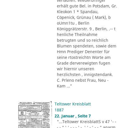
verlaufen. Wiederbringer
erhält gute Bel. in Potsdam, Gr.
Kleokon 1 * Spandau,
Cöpenick, Grünau ( Mark), b
oUmn1tu , Berlin
Königgrätzerstr. 9 , Berlin, .-- t
henliche Theilnahme
betrugten und so reichlich
Blumen spendeten, sowie dem
Hmn Prediger Denenter für
seine rtostreichtn Worte am
Grade derverewigten fugen
wir hiernir unseren
herzlichsten , innigstendank.
C. Prleno nebst Frau, Neu -
Kam ..."
Teltower Kreisblatt
1887
22. Januar , Seite 7
"...Teltower KreisblattS v 47 '- -
- - " ' ' - - - ' -. ' ' - ' -.-." agarm