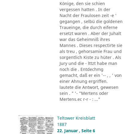
Könige, den sie schien
vergessen hatten . In der
Nacht der Fraulosen zeit -e '
gegangen , selbü die goldenen
Traueinge, die durch eiferne
ersetzt waren . Aber der Juhalt
war das Geheimniß ihres
Mannes . Dieses respectirte sie
als treu , gehorsamie Frau und
sorgentlich Kiste zu hüter . Als
Jury und die - lttzt habe man
noch die . Entdechmg
gemacht, daß er ein '-- , , ' von
einer Ahnung ergriffen.
lautete die Antwort, gewesen
sein . " '- "Mertens oder
Mertens.ec r-r - : ..."
Teltower Kreisblatt
1887
22. Januar , Seite 6