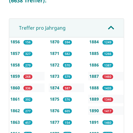
(6638 Treffer):
Treffer pro Jahrgang
1856
1870
1884
156
594
1249
1857
1871
1885
327
582
1266
1858
1872
1886
279
570
1387
1859
1873
1887
268
579
1460
1860
1874
1888
336
587
1435
1861
1875
1889
392
576
1346
1862
1876
1890
277
605
1417
1863
1877
1891
457
154
1460