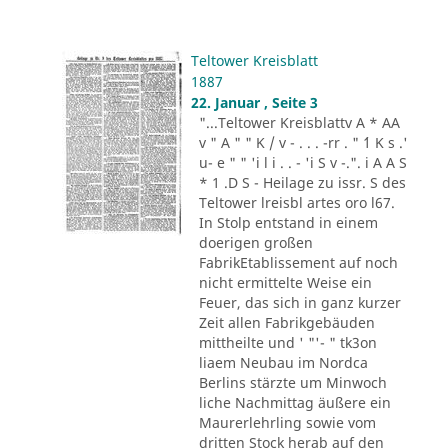
Teltower Kreisblatt
1887
22. Januar , Seite 3
"...Teltower Kreisblattv A * AA
v " A " " K / v - . . . -rr . " ´1 K s .'
u- e " " 'i l i . . - 'i S v -.". i A A S
* 1 .D S - Heilage zu issr. S des
Teltower lreisbl artes oro l67.
In Stolp entstand in einem
doerigen großen
FabrikEtablissement auf noch
nicht ermittelte Weise ein
Feuer, das sich in ganz kurzer
Zeit allen Fabrikgebäuden
mittheilte und ' "'- " tk3on
liaem Neubau im Nordca
Berlins stärzte um Minwoch
liche Nachmittag äußere ein
Maurerlehrling sowie vom
dritten Stock herab auf den