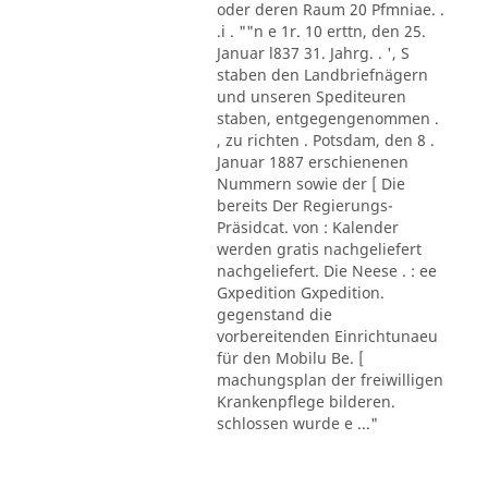
oder deren Raum 20 Pfmniae. .
.i . ""n e 1r. 10 erttn, den 25.
Januar l837 31. Jahrg. . ', S
staben den Landbriefnägern
und unseren Spediteuren
staben, entgegengenommen .
, zu richten . Potsdam, den 8 .
Januar 1887 erschienenen
Nummern sowie der [ Die
bereits Der Regierungs-
Präsidcat. von : Kalender
werden gratis nachgeliefert
nachgeliefert. Die Neese . : ee
Gxpedition Gxpedition.
gegenstand die
vorbereitenden Einrichtunaeu
für den Mobilu Be. [
machungsplan der freiwilligen
Krankenpflege bilderen.
schlossen wurde e ..."