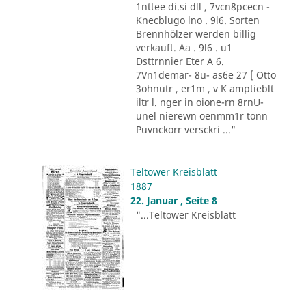
1nttee di.si dll , 7vcn8pcecn -
Knecblugo lno . 9l6. Sorten
Brennhölzer werden billig
verkauft. Aa . 9l6 . u1
Dsttrnnier Eter A 6.
7Vn1demar- 8u- as6e 27 [ Otto
3ohnutr , er1m , v K amptieblt
iltr l. nger in oione-rn 8rnU-
unel nierewn oenmm1r tonn
Puvnckorr versckri ..."
Teltower Kreisblatt
1887
22. Januar , Seite 8
"...Teltower Kreisblatt