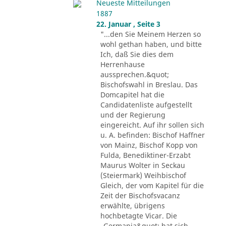
Neueste Mitteilungen
1887
22. Januar , Seite 3
"...den Sie Meinem Herzen so
wohl gethan haben, und bitte
Ich, daß Sie dies dem
Herrenhause
aussprechen.&quot;
Bischofswahl in Breslau. Das
Domcapitel hat die
Candidatenliste aufgestellt
und der Regierung
eingereicht. Auf ihr sollen sich
u. A. befinden: Bischof Haffner
von Mainz, Bischof Kopp von
Fulda, Benediktiner-Erzabt
Maurus Wolter in Seckau
(Steiermark) Weihbischof
Gleich, der vom Kapitel für die
Zeit der Bischofsvacanz
erwählte, übrigens
hochbetagte Vicar. Die
„Germania&quot; hat sich