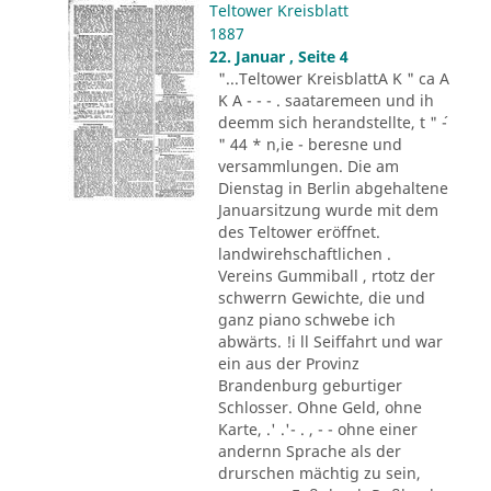
Teltower Kreisblatt
1887
22. Januar , Seite 4
"...Teltower KreisblattA K " ca A
K A - - - . saataremeen und ih
deemm sich herandstellte, t " ´-
" 44 * n,ie - beresne und
versammlungen. Die am
Dienstag in Berlin abgehaltene
Januarsitzung wurde mit dem
des Teltower eröffnet.
landwirehschaftlichen .
Vereins Gummiball , rtotz der
schwerrn Gewichte, die und
ganz piano schwebe ich
abwärts. !i ll Seiffahrt und war
ein aus der Provinz
Brandenburg geburtiger
Schlosser. Ohne Geld, ohne
Karte, .' .'- . , - - ohne einer
andernn Sprache als der
drurschen mächtig zu sein,