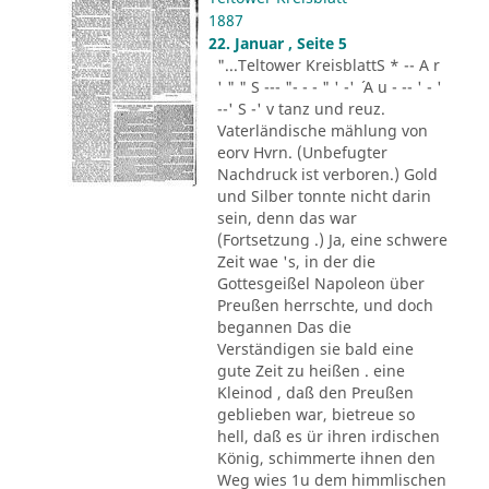
1887
22. Januar , Seite 5
"...Teltower KreisblattS * -- A r
' " " S --- "- - - " ' -' ´ A u - -- ' - '
--' S -' v tanz und reuz.
Vaterländische mählung von
eorv Hvrn. (Unbefugter
Nachdruck ist verboren.) Gold
und Silber tonnte nicht darin
sein, denn das war
(Fortsetzung .) Ja, eine schwere
Zeit wae 's, in der die
Gottesgeißel Napoleon über
Preußen herrschte, und doch
begannen Das die
Verständigen sie bald eine
gute Zeit zu heißen . eine
Kleinod , daß den Preußen
geblieben war, bietreue so
hell, daß es ür ihren irdischen
König, schimmerte ihnen den
Weg wies 1u dem himmlischen