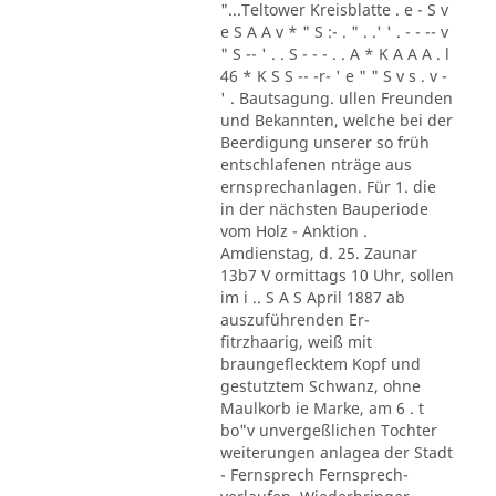
"...Teltower Kreisblatte . e - S v
e S A A v * " S :- . " . .' ' . - - -- v
" S -- ' . . S - - - . . A * K A A A . l
46 * K S S -- -r- ' e " " S v s . v -
' . Bautsagung. ullen Freunden
und Bekannten, welche bei der
Beerdigung unserer so früh
entschlafenen nträge aus
ernsprechanlagen. Für 1. die
in der nächsten Bauperiode
vom Holz - Anktion .
Amdienstag, d. 25. Zaunar
13b7 V ormittags 10 Uhr, sollen
im i .. S A S April 1887 ab
auszuführenden Er-
fitrzhaarig, weiß mit
braungeflecktem Kopf und
gestutztem Schwanz, ohne
Maulkorb ie Marke, am 6 . t
bo"v unvergeßlichen Tochter
weiterungen anlagea der Stadt
- Fernsprech Fernsprech-