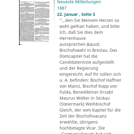
Neueste Mitteilungen
1887
22. Januar , Seite 3
"...den Sie Meinem Herzen so
wohl gethan haben, und bitte
Ich, daß Sie dies dem
Herrenhause
aussprechen.&quot;
Bischofswahl in Breslau. Das
Domcapitel hat die
Candidatenliste aufgestellt
und der Regierung
eingereicht. Auf ihr sollen sich
u. A. befinden: Bischof Haffner
von Mainz, Bischof Kopp von
Fulda, Benediktiner-Erzabt
Maurus Wolter in Seckau
(Steiermark) Weihbischof
Gleich, der vom Kapitel für die
Zeit der Bischofsvacanz
erwählte, übrigens
hochbetagte Vicar. Die
„Germania&quot; hat sich