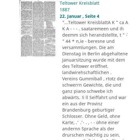
Teltower Kreisblatt
1887
22. Januar , Seite 4
"...Teltower KreisblattA K " ca A
K A - - - . saataremeen und ih
deemm sich herandstellte, t " ´-
" 44 * n,ie - beresne und
versammlungen. Die am
Dienstag in Berlin abgehaltene
Januarsitzung wurde mit dem
des Teltower eröffnet.
landwirehschaftlichen .
Vereins Gummiball , rtotz der
schwerrn Gewichte, die und
ganz piano schwebe ich
abwärts. !i ll Seiffahrt und war
ein aus der Provinz
Brandenburg geburtiger
Schlosser. Ohne Geld, ohne
Karte, .' .'- . , - - ohne einer
andernn Sprache als der
drurschen mächtig zu sein,