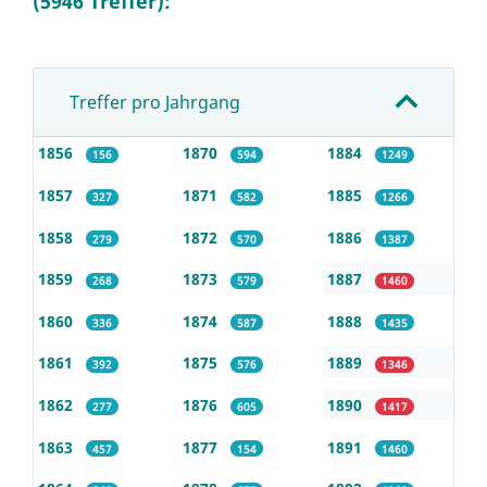
(5946 Treffer):
Treffer pro Jahrgang
1856
1870
1884
156
594
1249
1857
1871
1885
327
582
1266
1858
1872
1886
279
570
1387
1859
1873
1887
268
579
1460
1860
1874
1888
336
587
1435
1861
1875
1889
392
576
1346
1862
1876
1890
277
605
1417
1863
1877
1891
457
154
1460