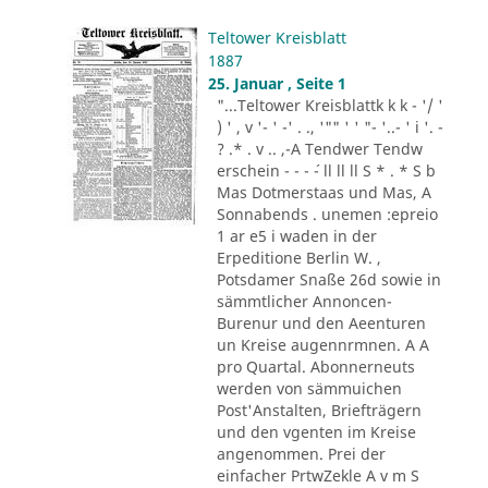
Teltower Kreisblatt
1887
25. Januar , Seite 1
"...Teltower Kreisblattk k k - '/ '
) ' , v '- ' -' . ., '"" ' ' "- '..- ' i '. -
? .* . v .. ,-A Tendwer Tendw
erschein - - - ´- ll ll ll S * . * S b
Mas Dotmerstaas und Mas, A
Sonnabends . unemen :epreio
1 ar e5 i waden in der
Erpeditione Berlin W. ,
Potsdamer Snaße 26d sowie in
sämmtlicher Annoncen-
Burenur und den Aeenturen
un Kreise augennrmnen. A A
pro Quartal. Abonnerneuts
werden von sämmuichen
Post'Anstalten, Briefträgern
und den vgenten im Kreise
angenommen. Prei der
einfacher PrtwZekle A v m S