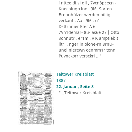
1nttee di.si dll , 7vcn8pcecn -
Knecblugo lno . 9l6. Sorten
Brennhölzer werden billig
verkauft. Aa . 9l6 . u1
Dsttrnnier Eter A 6.
7Vn1demar- 8u- as6e 27 [ Otto
3ohnutr , er1m , v K amptieblt
iltr l. nger in oione-rn 8rnU-
unel nierewn oenmm1r tonn
Puvnckorr versckri ..."
Teltower Kreisblatt
1887
22. Januar , Seite 8
"...Teltower Kreisblatt