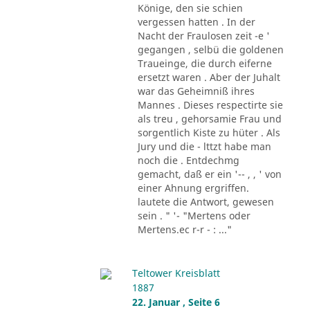
Könige, den sie schien
vergessen hatten . In der
Nacht der Fraulosen zeit -e '
gegangen , selbü die goldenen
Traueinge, die durch eiferne
ersetzt waren . Aber der Juhalt
war das Geheimniß ihres
Mannes . Dieses respectirte sie
als treu , gehorsamie Frau und
sorgentlich Kiste zu hüter . Als
Jury und die - lttzt habe man
noch die . Entdechmg
gemacht, daß er ein '-- , , ' von
einer Ahnung ergriffen.
lautete die Antwort, gewesen
sein . " '- "Mertens oder
Mertens.ec r-r - : ..."
Teltower Kreisblatt
1887
22. Januar , Seite 6