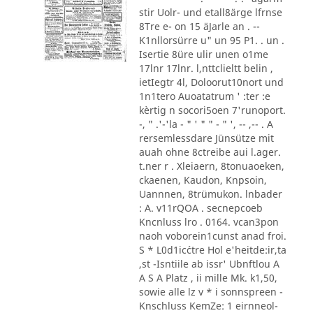
stir Uolr- und etall8ärge lfrnse
8Tre e- on 15 äJarle an . --
K1nllorsürre u" un 95 P1. . un .
Isertie 8üre ulir unen o1me
17lnr 17lnr. l,nttclieltt belin ,
ietIegtr 4l, Doloorut10nort und
1n1tero Auoatatrum ' :ter :e
kèrtig n socori5oen 7'runoport.
-, " .'-'la - " ' " " - " ', -- ,-- . A
rersemlessdare Jünsütze mit
auah ohne 8ctreibe aui l.ager.
t.ner r . Xleiaern, 8tonuaoeken,
ckaenen, Kaudon, Knpsoin,
Uannnen, 8trümukon. lnbader
: A. v11rQOA . secnepcoeb
Kncnluss lro . 0164. vcan3pon
naoh voborein1cunst anad froi.
S * L0d1ic´ctre Hol e'heitde:ir,ta
,st -Isntiile ab issr' Ubnftlou A
A S A Platz , ii mille Mk. k1,50,
sowie alle lz v * i sonnspreen -
Knschluss KemZe: 1 eirnneol-