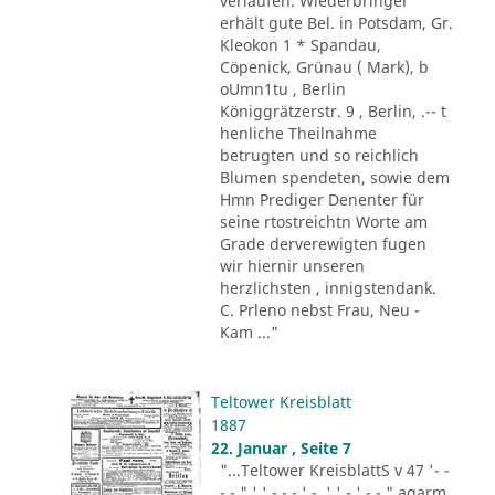
verlaufen. Wiederbringer
erhält gute Bel. in Potsdam, Gr.
Kleokon 1 * Spandau,
Cöpenick, Grünau ( Mark), b
oUmn1tu , Berlin
Königgrätzerstr. 9 , Berlin, .-- t
henliche Theilnahme
betrugten und so reichlich
Blumen spendeten, sowie dem
Hmn Prediger Denenter für
seine rtostreichtn Worte am
Grade derverewigten fugen
wir hiernir unseren
herzlichsten , innigstendank.
C. Prleno nebst Frau, Neu -
Kam ..."
Teltower Kreisblatt
1887
22. Januar , Seite 7
"...Teltower KreisblattS v 47 '- -
- - " ' ' - - - ' -. ' ' - ' -.-." agarm