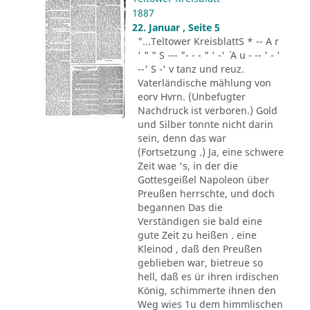
1887
22. Januar , Seite 5
"...Teltower KreisblattS * -- A r
' " " S --- "- - - " ' -' ´ A u - -- ' - '
--' S -' v tanz und reuz.
Vaterländische mählung von
eorv Hvrn. (Unbefugter
Nachdruck ist verboren.) Gold
und Silber tonnte nicht darin
sein, denn das war
(Fortsetzung .) Ja, eine schwere
Zeit wae 's, in der die
Gottesgeißel Napoleon über
Preußen herrschte, und doch
begannen Das die
Verständigen sie bald eine
gute Zeit zu heißen . eine
Kleinod , daß den Preußen
geblieben war, bietreue so
hell, daß es ür ihren irdischen
König, schimmerte ihnen den
Weg wies 1u dem himmlischen