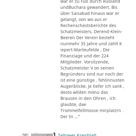
war er zu Fuß durch Rußland
undBuchara gewandert. Bis
über Saisabad hinaus war er
gelangt, oon wo aus er
Rechenschestsberichte des
Schatzmeisters, Derend-Klein-
Beeren Der Verein besteht
nunmehr 35 Jahre und zählt K
iepert-Marteufelde , Die
Finanziage und der 224
Mitglieder. Vorsitzende,
Schatzmeister V on seinen
Begründeru sind nur noch der
ist eine günstige . fehlinnusten
Augenblicke. Je tiefer ich sank ,
desto wilden mönu das
Brausen in den Ohren , ich
glaubte, dae
Trommelfellmüsse mirplatzrn .
Der In ..."
Teltower Kreisblatt