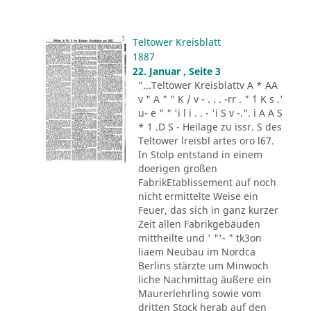
Teltower Kreisblatt
1887
22. Januar , Seite 3
"...Teltower Kreisblattv A * AA
v " A " " K / v - . . . -rr . " ´1 K s .'
u- e " " 'i l i . . - 'i S v -.". i A A S
* 1 .D S - Heilage zu issr. S des
Teltower lreisbl artes oro l67.
In Stolp entstand in einem
doerigen großen
FabrikEtablissement auf noch
nicht ermittelte Weise ein
Feuer, das sich in ganz kurzer
Zeit allen Fabrikgebäuden
mittheilte und ' "'- " tk3on
liaem Neubau im Nordca
Berlins stärzte um Minwoch
liche Nachmittag äußere ein
Maurerlehrling sowie vom
dritten Stock herab auf den