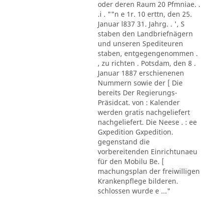
oder deren Raum 20 Pfmniae. .
.i . ""n e 1r. 10 erttn, den 25.
Januar l837 31. Jahrg. . ', S
staben den Landbriefnägern
und unseren Spediteuren
staben, entgegengenommen .
, zu richten . Potsdam, den 8 .
Januar 1887 erschienenen
Nummern sowie der [ Die
bereits Der Regierungs-
Präsidcat. von : Kalender
werden gratis nachgeliefert
nachgeliefert. Die Neese . : ee
Gxpedition Gxpedition.
gegenstand die
vorbereitenden Einrichtunaeu
für den Mobilu Be. [
machungsplan der freiwilligen
Krankenpflege bilderen.
schlossen wurde e ..."