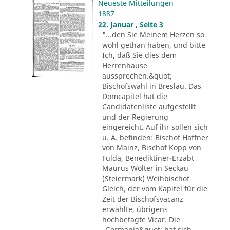
Neueste Mitteilungen
1887
22. Januar , Seite 3
"...den Sie Meinem Herzen so
wohl gethan haben, und bitte
Ich, daß Sie dies dem
Herrenhause
aussprechen.&quot;
Bischofswahl in Breslau. Das
Domcapitel hat die
Candidatenliste aufgestellt
und der Regierung
eingereicht. Auf ihr sollen sich
u. A. befinden: Bischof Haffner
von Mainz, Bischof Kopp von
Fulda, Benediktiner-Erzabt
Maurus Wolter in Seckau
(Steiermark) Weihbischof
Gleich, der vom Kapitel für die
Zeit der Bischofsvacanz
erwählte, übrigens
hochbetagte Vicar. Die
„Germania&quot; hat sich