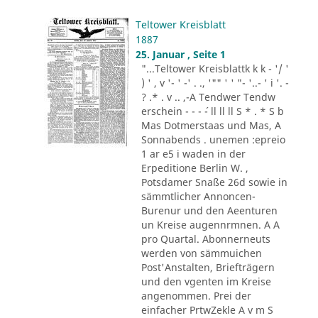
Teltower Kreisblatt
1887
25. Januar , Seite 1
"...Teltower Kreisblattk k k - '/ '
) ' , v '- ' -' . ., '"" ' ' "- '..- ' i '. -
? .* . v .. ,-A Tendwer Tendw
erschein - - - ´- ll ll ll S * . * S b
Mas Dotmerstaas und Mas, A
Sonnabends . unemen :epreio
1 ar e5 i waden in der
Erpeditione Berlin W. ,
Potsdamer Snaße 26d sowie in
sämmtlicher Annoncen-
Burenur und den Aeenturen
un Kreise augennrmnen. A A
pro Quartal. Abonnerneuts
werden von sämmuichen
Post'Anstalten, Briefträgern
und den vgenten im Kreise
angenommen. Prei der
einfacher PrtwZekle A v m S