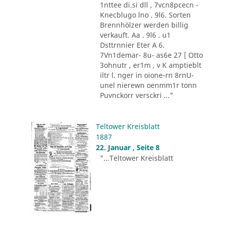
1nttee di.si dll , 7vcn8pcecn -
Knecblugo lno . 9l6. Sorten
Brennhölzer werden billig
verkauft. Aa . 9l6 . u1
Dsttrnnier Eter A 6.
7Vn1demar- 8u- as6e 27 [ Otto
3ohnutr , er1m , v K amptieblt
iltr l. nger in oione-rn 8rnU-
unel nierewn oenmm1r tonn
Puvnckorr versckri ..."
Teltower Kreisblatt
1887
22. Januar , Seite 8
"...Teltower Kreisblatt