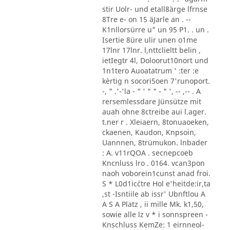
stir Uolr- und etall8ärge lfrnse
8Tre e- on 15 äJarle an . --
K1nllorsürre u" un 95 P1. . un .
Isertie 8üre ulir unen o1me
17lnr 17lnr. l,nttclieltt belin ,
ietIegtr 4l, Doloorut10nort und
1n1tero Auoatatrum ' :ter :e
kèrtig n socori5oen 7'runoport.
-, " .'-'la - " ' " " - " ', -- ,-- . A
rersemlessdare Jünsütze mit
auah ohne 8ctreibe aui l.ager.
t.ner r . Xleiaern, 8tonuaoeken,
ckaenen, Kaudon, Knpsoin,
Uannnen, 8trümukon. lnbader
: A. v11rQOA . secnepcoeb
Kncnluss lro . 0164. vcan3pon
naoh voborein1cunst anad froi.
S * L0d1ic´ctre Hol e'heitde:ir,ta
,st -Isntiile ab issr' Ubnftlou A
A S A Platz , ii mille Mk. k1,50,
sowie alle lz v * i sonnspreen -
Knschluss KemZe: 1 eirnneol-