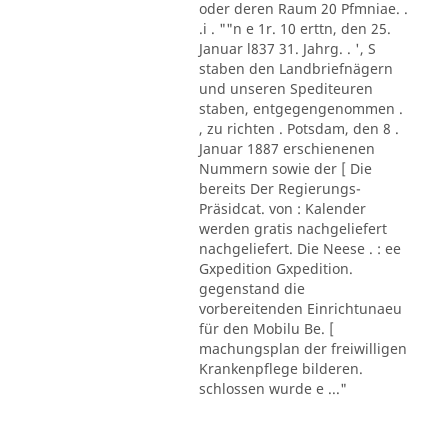
oder deren Raum 20 Pfmniae. .
.i . ""n e 1r. 10 erttn, den 25.
Januar l837 31. Jahrg. . ', S
staben den Landbriefnägern
und unseren Spediteuren
staben, entgegengenommen .
, zu richten . Potsdam, den 8 .
Januar 1887 erschienenen
Nummern sowie der [ Die
bereits Der Regierungs-
Präsidcat. von : Kalender
werden gratis nachgeliefert
nachgeliefert. Die Neese . : ee
Gxpedition Gxpedition.
gegenstand die
vorbereitenden Einrichtunaeu
für den Mobilu Be. [
machungsplan der freiwilligen
Krankenpflege bilderen.
schlossen wurde e ..."