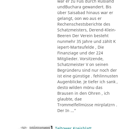
war er zu Fuß durch Rußland
undBuchara gewandert. Bis
über Saisabad hinaus war er
gelangt, oon wo aus er
Rechenschestsberichte des
Schatzmeisters, Derend-Klein-
Beeren Der Verein besteht
nunmehr 35 Jahre und zählt K
iepert-Marteufelde , Die
Finanziage und der 224
Mitglieder. Vorsitzende,
Schatzmeister V on seinen
Begründeru sind nur noch der
ist eine günstige . fehlinnusten
Augenblicke. Je tiefer ich sank ,
desto wilden mönu das
Brausen in den Ohren , ich
glaubte, dae
Trommelfellmüsse mirplatzrn .
Der In ..."
Teltower Kreisblatt