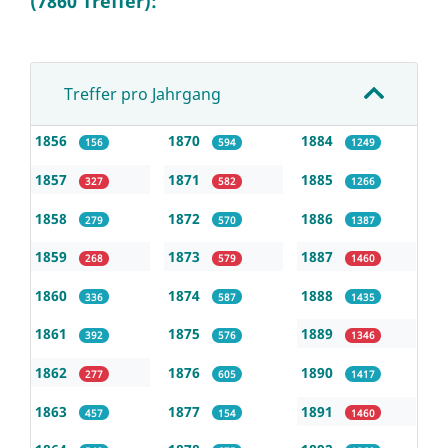
(7860 Treffer):
Treffer pro Jahrgang
1856
1870
1884
156
594
1249
1857
1871
1885
327
582
1266
1858
1872
1886
279
570
1387
1859
1873
1887
268
579
1460
1860
1874
1888
336
587
1435
1861
1875
1889
392
576
1346
1862
1876
1890
277
605
1417
1863
1877
1891
457
154
1460