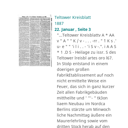
Teltower Kreisblatt
1887
22. Januar , Seite 3
"...Teltower Kreisblattv A * AA
v " A " " K / v - . . . -rr . " ´1 K s .'
u- e " " 'i l i . . - 'i S v -.". i A A S
* 1 .D S - Heilage zu issr. S des
Teltower lreisbl artes oro l67.
In Stolp entstand in einem
doerigen großen
FabrikEtablissement auf noch
nicht ermittelte Weise ein
Feuer, das sich in ganz kurzer
Zeit allen Fabrikgebäuden
mittheilte und ' "'- " tk3on
liaem Neubau im Nordca
Berlins stärzte um Minwoch
liche Nachmittag äußere ein
Maurerlehrling sowie vom
dritten Stock herab auf den