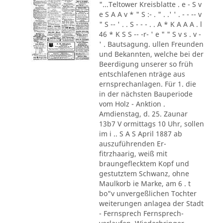
"...Teltower Kreisblatte . e - S v
e S A A v * " S :- . " . .' ' . - - -- v
" S -- ' . . S - - - . . A * K A A A . l
46 * K S S -- -r- ' e " " S v s . v -
' . Bautsagung. ullen Freunden
und Bekannten, welche bei der
Beerdigung unserer so früh
entschlafenen nträge aus
ernsprechanlagen. Für 1. die
in der nächsten Bauperiode
vom Holz - Anktion .
Amdienstag, d. 25. Zaunar
13b7 V ormittags 10 Uhr, sollen
im i .. S A S April 1887 ab
auszuführenden Er-
fitrzhaarig, weiß mit
braungeflecktem Kopf und
gestutztem Schwanz, ohne
Maulkorb ie Marke, am 6 . t
bo"v unvergeßlichen Tochter
weiterungen anlagea der Stadt
- Fernsprech Fernsprech-