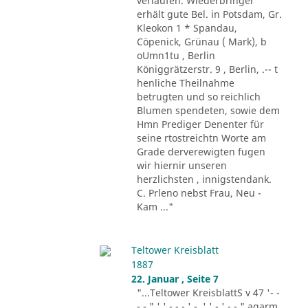
verlaufen. Wiederbringer
erhält gute Bel. in Potsdam, Gr.
Kleokon 1 * Spandau,
Cöpenick, Grünau ( Mark), b
oUmn1tu , Berlin
Königgrätzerstr. 9 , Berlin, .-- t
henliche Theilnahme
betrugten und so reichlich
Blumen spendeten, sowie dem
Hmn Prediger Denenter für
seine rtostreichtn Worte am
Grade derverewigten fugen
wir hiernir unseren
herzlichsten , innigstendank.
C. Prleno nebst Frau, Neu -
Kam ..."
Teltower Kreisblatt
1887
22. Januar , Seite 7
"...Teltower KreisblattS v 47 '- -
- - " ' ' - - - ' -. ' ' - ' -.-." agarm