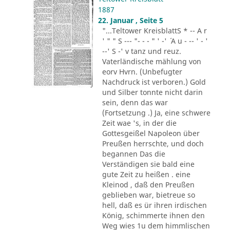
1887
22. Januar , Seite 5
"...Teltower KreisblattS * -- A r
' " " S --- "- - - " ' -' ´ A u - -- ' - '
--' S -' v tanz und reuz.
Vaterländische mählung von
eorv Hvrn. (Unbefugter
Nachdruck ist verboren.) Gold
und Silber tonnte nicht darin
sein, denn das war
(Fortsetzung .) Ja, eine schwere
Zeit wae 's, in der die
Gottesgeißel Napoleon über
Preußen herrschte, und doch
begannen Das die
Verständigen sie bald eine
gute Zeit zu heißen . eine
Kleinod , daß den Preußen
geblieben war, bietreue so
hell, daß es ür ihren irdischen
König, schimmerte ihnen den
Weg wies 1u dem himmlischen