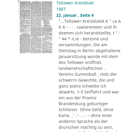
Teltower Kreisblatt
1887
22. Januar , Seite 4
"...Teltower KreisblattA K " ca A
K A - - - . saataremeen und ih
deemm sich herandstellte, t " ´-
" 44 * n,ie - beresne und
versammlungen. Die am
Dienstag in Berlin abgehaltene
Januarsitzung wurde mit dem
des Teltower eröffnet.
landwirehschaftlichen .
Vereins Gummiball , rtotz der
schwerrn Gewichte, die und
ganz piano schwebe ich
abwärts. !i ll Seiffahrt und war
ein aus der Provinz
Brandenburg geburtiger
Schlosser. Ohne Geld, ohne
Karte, .' .'- . , - - ohne einer
andernn Sprache als der
drurschen mächtig zu sein,