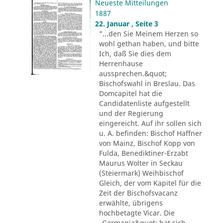
Neueste Mitteilungen
1887
22. Januar , Seite 3
"...den Sie Meinem Herzen so
wohl gethan haben, und bitte
Ich, daß Sie dies dem
Herrenhause
aussprechen.&quot;
Bischofswahl in Breslau. Das
Domcapitel hat die
Candidatenliste aufgestellt
und der Regierung
eingereicht. Auf ihr sollen sich
u. A. befinden: Bischof Haffner
von Mainz, Bischof Kopp von
Fulda, Benediktiner-Erzabt
Maurus Wolter in Seckau
(Steiermark) Weihbischof
Gleich, der vom Kapitel für die
Zeit der Bischofsvacanz
erwählte, übrigens
hochbetagte Vicar. Die
„Germania&quot; hat sich