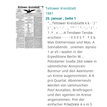
Teltower Kreisblatt
1887
25. Januar , Seite 1
"...Teltower Kreisblattk k k - '/ '
) ' , v '- ' -' . ., '"" ' ' "- '..- ' i '. -
? .* . v .. ,-A Tendwer Tendw
erschein - - - ´- ll ll ll S * . * S b
Mas Dotmerstaas und Mas, A
Sonnabends . unemen :epreio
1 ar e5 i waden in der
Erpeditione Berlin W. ,
Potsdamer Snaße 26d sowie in
sämmtlicher Annoncen-
Burenur und den Aeenturen
un Kreise augennrmnen. A A
pro Quartal. Abonnerneuts
werden von sämmuichen
Post'Anstalten, Briefträgern
und den vgenten im Kreise
angenommen. Prei der
einfacher PrtwZekle A v m S