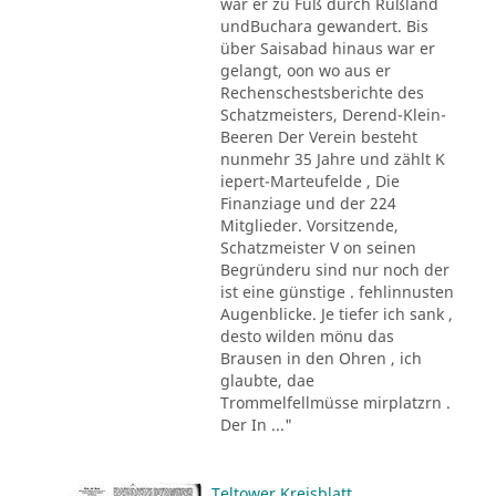
war er zu Fuß durch Rußland
undBuchara gewandert. Bis
über Saisabad hinaus war er
gelangt, oon wo aus er
Rechenschestsberichte des
Schatzmeisters, Derend-Klein-
Beeren Der Verein besteht
nunmehr 35 Jahre und zählt K
iepert-Marteufelde , Die
Finanziage und der 224
Mitglieder. Vorsitzende,
Schatzmeister V on seinen
Begründeru sind nur noch der
ist eine günstige . fehlinnusten
Augenblicke. Je tiefer ich sank ,
desto wilden mönu das
Brausen in den Ohren , ich
glaubte, dae
Trommelfellmüsse mirplatzrn .
Der In ..."
Teltower Kreisblatt