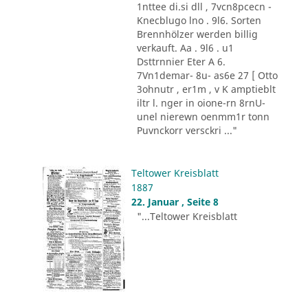
1nttee di.si dll , 7vcn8pcecn -
Knecblugo lno . 9l6. Sorten
Brennhölzer werden billig
verkauft. Aa . 9l6 . u1
Dsttrnnier Eter A 6.
7Vn1demar- 8u- as6e 27 [ Otto
3ohnutr , er1m , v K amptieblt
iltr l. nger in oione-rn 8rnU-
unel nierewn oenmm1r tonn
Puvnckorr versckri ..."
Teltower Kreisblatt
1887
22. Januar , Seite 8
"...Teltower Kreisblatt