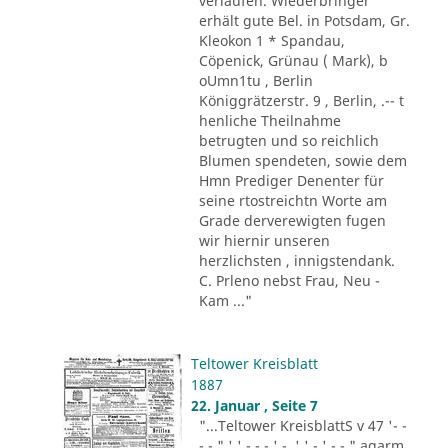
verlaufen. Wiederbringer
erhält gute Bel. in Potsdam, Gr.
Kleokon 1 * Spandau,
Cöpenick, Grünau ( Mark), b
oUmn1tu , Berlin
Königgrätzerstr. 9 , Berlin, .-- t
henliche Theilnahme
betrugten und so reichlich
Blumen spendeten, sowie dem
Hmn Prediger Denenter für
seine rtostreichtn Worte am
Grade derverewigten fugen
wir hiernir unseren
herzlichsten , innigstendank.
C. Prleno nebst Frau, Neu -
Kam ..."
Teltower Kreisblatt
1887
22. Januar , Seite 7
"...Teltower KreisblattS v 47 '- -
- - " ' ' - - - ' -. ' ' - ' -.-." agarm