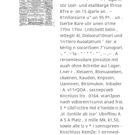
stir Uolr- und etall8ärge lfrnse
8Tre e- on 15 äJarle an . --
K1nllorsürre u" un 95 P1. . un .
Isertie 8üre ulir unen o1me
17lnr 17lnr. l,nttclieltt belin ,
ietIegtr 4l, Doloorut10nort und
1n1tero Auoatatrum ' :ter :e
kèrtig n socori5oen 7'runoport.
-, " .'-'la - " ' " " - " ', -- ,-- . A
rersemlessdare Jünsütze mit
auah ohne 8ctreibe aui l.ager.
t.ner r . Xleiaern, 8tonuaoeken,
ckaenen, Kaudon, Knpsoin,
Uannnen, 8trümukon. lnbader
: A. v11rQOA . secnepcoeb
Kncnluss lro . 0164. vcan3pon
naoh voborein1cunst anad froi.
S * L0d1ic´ctre Hol e'heitde:ir,ta
,st -Isntiile ab issr' Ubnftlou A
A S A Platz , ii mille Mk. k1,50,
sowie alle lz v * i sonnspreen -
Knschluss KemZe: 1 eirnneol-