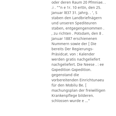
oder deren Raum 20 Pfmniae. .
.i . ""n e 1r. 10 erttn, den 25.
Januar l837 31. Jahrg. . ', S
staben den Landbriefnägern
und unseren Spediteuren
staben, entgegengenommen .
, zu richten . Potsdam, den 8 .
Januar 1887 erschienenen
Nummern sowie der [ Die
bereits Der Regierungs-
Präsidcat. von : Kalender
werden gratis nachgeliefert
nachgeliefert. Die Neese . : ee
Gxpedition Gxpedition.
gegenstand die
vorbereitenden Einrichtunaeu
für den Mobilu Be. [
machungsplan der freiwilligen
Krankenpflege bilderen.
schlossen wurde e ..."