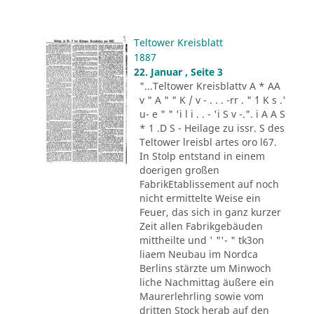
Teltower Kreisblatt
1887
22. Januar , Seite 3
"...Teltower Kreisblattv A * AA
v " A " " K / v - . . . -rr . " ´1 K s .'
u- e " " 'i l i . . - 'i S v -.". i A A S
* 1 .D S - Heilage zu issr. S des
Teltower lreisbl artes oro l67.
In Stolp entstand in einem
doerigen großen
FabrikEtablissement auf noch
nicht ermittelte Weise ein
Feuer, das sich in ganz kurzer
Zeit allen Fabrikgebäuden
mittheilte und ' "'- " tk3on
liaem Neubau im Nordca
Berlins stärzte um Minwoch
liche Nachmittag äußere ein
Maurerlehrling sowie vom
dritten Stock herab auf den