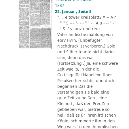
1887
22. Januar , Seite 5
"...Teltower KreisblattS * -- A r
' " " S --- "- - - " ' -' ´ A u - -- ' - '
--' S -' v tanz und reuz.
Vaterländische mählung von
eorv Hvrn. (Unbefugter
Nachdruck ist verboren.) Gold
und Silber tonnte nicht darin
sein, denn das war
(Fortsetzung .) Ja, eine schwere
Zeit wae 's, in der die
Gottesgeißel Napoleon über
Preußen herrschte, und doch
begannen Das die
Verständigen sie bald eine
gute Zeit zu heißen . eine
Kleinod , daß den Preußen
geblieben war, bietreue so
hell, daß es ür ihren irdischen
König, schimmerte ihnen den
Weg wies 1u dem himmlischen