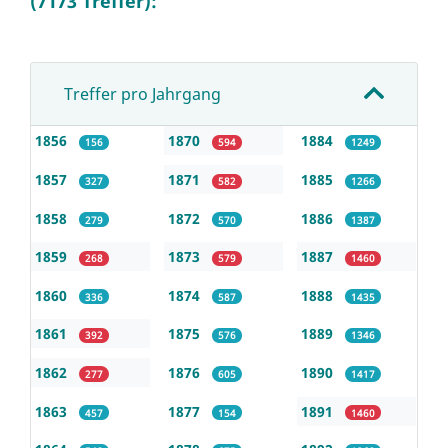
(7173 Treffer):
Treffer pro Jahrgang
1856
1870
1884
156
594
1249
1857
1871
1885
327
582
1266
1858
1872
1886
279
570
1387
1859
1873
1887
268
579
1460
1860
1874
1888
336
587
1435
1861
1875
1889
392
576
1346
1862
1876
1890
277
605
1417
1863
1877
1891
457
154
1460