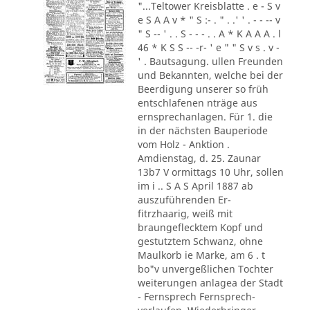
"...Teltower Kreisblatte . e - S v
e S A A v * " S :- . " . .' ' . - - -- v
" S -- ' . . S - - - . . A * K A A A . l
46 * K S S -- -r- ' e " " S v s . v -
' . Bautsagung. ullen Freunden
und Bekannten, welche bei der
Beerdigung unserer so früh
entschlafenen nträge aus
ernsprechanlagen. Für 1. die
in der nächsten Bauperiode
vom Holz - Anktion .
Amdienstag, d. 25. Zaunar
13b7 V ormittags 10 Uhr, sollen
im i .. S A S April 1887 ab
auszuführenden Er-
fitrzhaarig, weiß mit
braungeflecktem Kopf und
gestutztem Schwanz, ohne
Maulkorb ie Marke, am 6 . t
bo"v unvergeßlichen Tochter
weiterungen anlagea der Stadt
- Fernsprech Fernsprech-