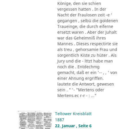
Könige, den sie schien
vergessen hatten . In der
Nacht der Fraulosen zeit -e '
gegangen , selbü die goldenen
Traueinge, die durch eiferne
ersetzt waren . Aber der Juhalt
war das Geheimniß ihres
Mannes . Dieses respectirte sie
als treu , gehorsamie Frau und
sorgentlich Kiste zu hüter . Als
Jury und die - lttzt habe man
noch die . Entdechmg
gemacht, daß er ein '-- , , ' von
einer Ahnung ergriffen.
lautete die Antwort, gewesen
sein . " '- "Mertens oder
Mertens.ec r-r - : ..."
Teltower Kreisblatt
1887
22. Januar , Seite 6