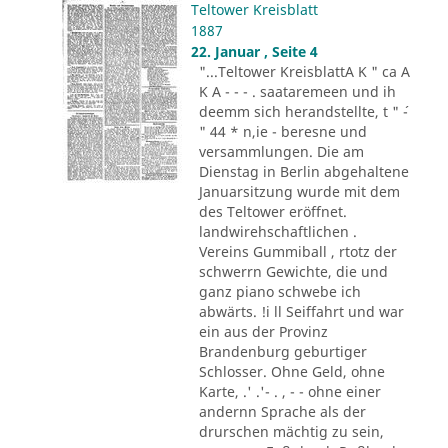
Teltower Kreisblatt
1887
22. Januar , Seite 4
"...Teltower KreisblattA K " ca A
K A - - - . saataremeen und ih
deemm sich herandstellte, t " ´-
" 44 * n,ie - beresne und
versammlungen. Die am
Dienstag in Berlin abgehaltene
Januarsitzung wurde mit dem
des Teltower eröffnet.
landwirehschaftlichen .
Vereins Gummiball , rtotz der
schwerrn Gewichte, die und
ganz piano schwebe ich
abwärts. !i ll Seiffahrt und war
ein aus der Provinz
Brandenburg geburtiger
Schlosser. Ohne Geld, ohne
Karte, .' .'- . , - - ohne einer
andernn Sprache als der
drurschen mächtig zu sein,