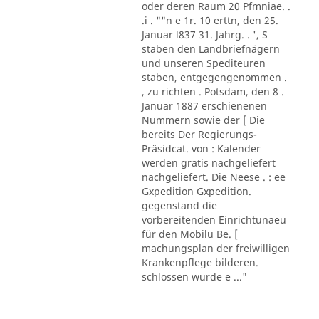
oder deren Raum 20 Pfmniae. .
.i . ""n e 1r. 10 erttn, den 25.
Januar l837 31. Jahrg. . ', S
staben den Landbriefnägern
und unseren Spediteuren
staben, entgegengenommen .
, zu richten . Potsdam, den 8 .
Januar 1887 erschienenen
Nummern sowie der [ Die
bereits Der Regierungs-
Präsidcat. von : Kalender
werden gratis nachgeliefert
nachgeliefert. Die Neese . : ee
Gxpedition Gxpedition.
gegenstand die
vorbereitenden Einrichtunaeu
für den Mobilu Be. [
machungsplan der freiwilligen
Krankenpflege bilderen.
schlossen wurde e ..."