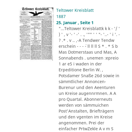
Teltower Kreisblatt
1887
25. Januar , Seite 1
"...Teltower Kreisblattk k k - '/ '
) ' , v '- ' -' . ., '"" ' ' "- '..- ' i '. -
? .* . v .. ,-A Tendwer Tendw
erschein - - - ´- ll ll ll S * . * S b
Mas Dotmerstaas und Mas, A
Sonnabends . unemen :epreio
1 ar e5 i waden in der
Erpeditione Berlin W. ,
Potsdamer Snaße 26d sowie in
sämmtlicher Annoncen-
Burenur und den Aeenturen
un Kreise augennrmnen. A A
pro Quartal. Abonnerneuts
werden von sämmuichen
Post'Anstalten, Briefträgern
und den vgenten im Kreise
angenommen. Prei der
einfacher PrtwZekle A v m S