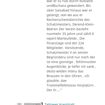
war er zu Fuß durch Rußland
undBuchara gewandert. Bis
über Saisabad hinaus war er
gelangt, oon wo aus er
Rechenschestsberichte des
Schatzmeisters, Derend-Klein-
Beeren Der Verein besteht
nunmehr 35 Jahre und zählt K
iepert-Marteufelde , Die
Finanziage und der 224
Mitglieder. Vorsitzende,
Schatzmeister V on seinen
Begründeru sind nur noch der
ist eine günstige . fehlinnusten
Augenblicke. Je tiefer ich sank ,
desto wilden mönu das
Brausen in den Ohren , ich
glaubte, dae
Trommelfellmüsse mirplatzrn .
Der In ..."
Teltower Kreisblatt