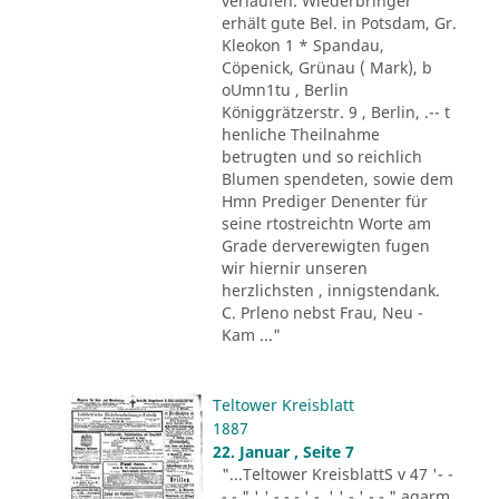
verlaufen. Wiederbringer
erhält gute Bel. in Potsdam, Gr.
Kleokon 1 * Spandau,
Cöpenick, Grünau ( Mark), b
oUmn1tu , Berlin
Königgrätzerstr. 9 , Berlin, .-- t
henliche Theilnahme
betrugten und so reichlich
Blumen spendeten, sowie dem
Hmn Prediger Denenter für
seine rtostreichtn Worte am
Grade derverewigten fugen
wir hiernir unseren
herzlichsten , innigstendank.
C. Prleno nebst Frau, Neu -
Kam ..."
Teltower Kreisblatt
1887
22. Januar , Seite 7
"...Teltower KreisblattS v 47 '- -
- - " ' ' - - - ' -. ' ' - ' -.-." agarm