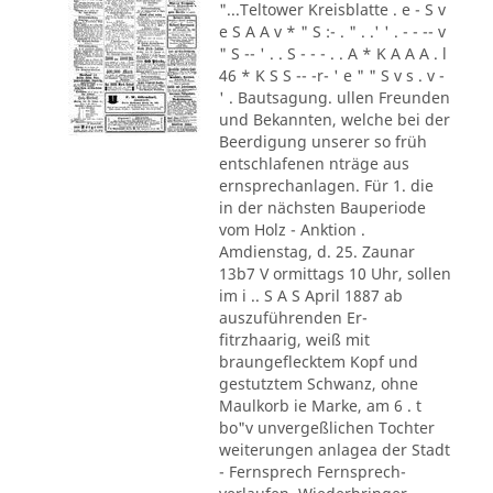
"...Teltower Kreisblatte . e - S v
e S A A v * " S :- . " . .' ' . - - -- v
" S -- ' . . S - - - . . A * K A A A . l
46 * K S S -- -r- ' e " " S v s . v -
' . Bautsagung. ullen Freunden
und Bekannten, welche bei der
Beerdigung unserer so früh
entschlafenen nträge aus
ernsprechanlagen. Für 1. die
in der nächsten Bauperiode
vom Holz - Anktion .
Amdienstag, d. 25. Zaunar
13b7 V ormittags 10 Uhr, sollen
im i .. S A S April 1887 ab
auszuführenden Er-
fitrzhaarig, weiß mit
braungeflecktem Kopf und
gestutztem Schwanz, ohne
Maulkorb ie Marke, am 6 . t
bo"v unvergeßlichen Tochter
weiterungen anlagea der Stadt
- Fernsprech Fernsprech-