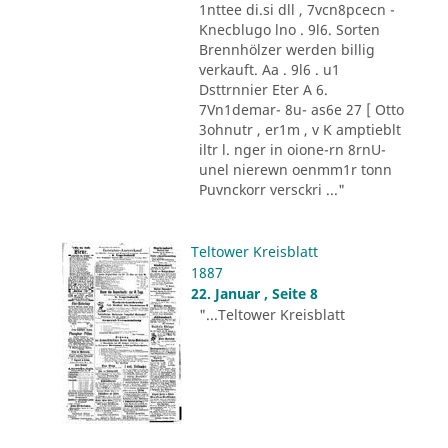
1nttee di.si dll , 7vcn8pcecn -
Knecblugo lno . 9l6. Sorten
Brennhölzer werden billig
verkauft. Aa . 9l6 . u1
Dsttrnnier Eter A 6.
7Vn1demar- 8u- as6e 27 [ Otto
3ohnutr , er1m , v K amptieblt
iltr l. nger in oione-rn 8rnU-
unel nierewn oenmm1r tonn
Puvnckorr versckri ..."
Teltower Kreisblatt
1887
22. Januar , Seite 8
"...Teltower Kreisblatt