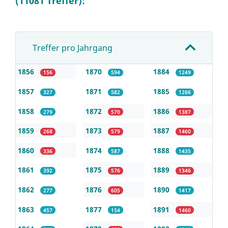
(11081 Treffer):
Treffer pro Jahrgang
1856
1870
1884
156
594
1249
1857
1871
1885
327
582
1266
1858
1872
1886
279
570
1387
1859
1873
1887
268
579
1460
1860
1874
1888
336
587
1435
1861
1875
1889
392
576
1346
1862
1876
1890
277
605
1417
1863
1877
1891
457
154
1460