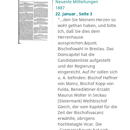
Neueste Mitteilungen
1887
22. Januar , Seite 3
"...den Sie Meinem Herzen so
wohl gethan haben, und bitte
Ich, daß Sie dies dem
Herrenhause
aussprechen.&quot;
Bischofswahl in Breslau. Das
Domcapitel hat die
Candidatenliste aufgestellt
und der Regierung
eingereicht. Auf ihr sollen sich
u. A. befinden: Bischof Haffner
von Mainz, Bischof Kopp von
Fulda, Benediktiner-Erzabt
Maurus Wolter in Seckau
(Steiermark) Weihbischof
Gleich, der vom Kapitel für die
Zeit der Bischofsvacanz
erwählte, übrigens
hochbetagte Vicar. Die
„Germania&quot; hat sich