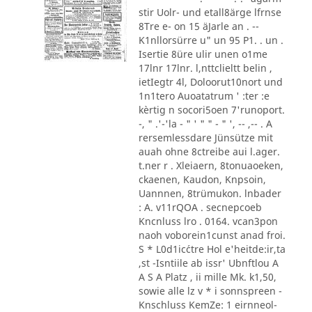
stir Uolr- und etall8ärge lfrnse
8Tre e- on 15 äJarle an . --
K1nllorsürre u" un 95 P1. . un .
Isertie 8üre ulir unen o1me
17lnr 17lnr. l,nttclieltt belin ,
ietIegtr 4l, Doloorut10nort und
1n1tero Auoatatrum ' :ter :e
kèrtig n socori5oen 7'runoport.
-, " .'-'la - " ' " " - " ', -- ,-- . A
rersemlessdare Jünsütze mit
auah ohne 8ctreibe aui l.ager.
t.ner r . Xleiaern, 8tonuaoeken,
ckaenen, Kaudon, Knpsoin,
Uannnen, 8trümukon. lnbader
: A. v11rQOA . secnepcoeb
Kncnluss lro . 0164. vcan3pon
naoh voborein1cunst anad froi.
S * L0d1ic´ctre Hol e'heitde:ir,ta
,st -Isntiile ab issr' Ubnftlou A
A S A Platz , ii mille Mk. k1,50,
sowie alle lz v * i sonnspreen -
Knschluss KemZe: 1 eirnneol-