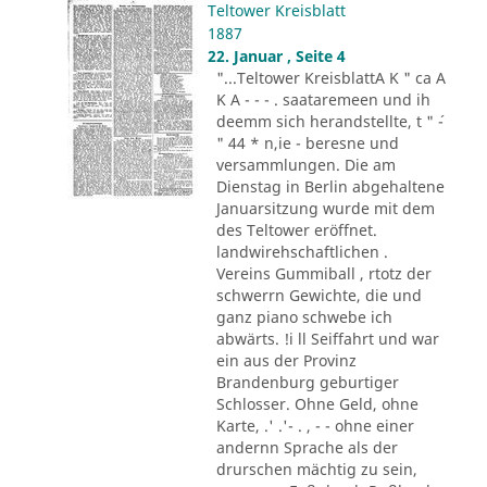
Teltower Kreisblatt
1887
22. Januar , Seite 4
"...Teltower KreisblattA K " ca A
K A - - - . saataremeen und ih
deemm sich herandstellte, t " ´-
" 44 * n,ie - beresne und
versammlungen. Die am
Dienstag in Berlin abgehaltene
Januarsitzung wurde mit dem
des Teltower eröffnet.
landwirehschaftlichen .
Vereins Gummiball , rtotz der
schwerrn Gewichte, die und
ganz piano schwebe ich
abwärts. !i ll Seiffahrt und war
ein aus der Provinz
Brandenburg geburtiger
Schlosser. Ohne Geld, ohne
Karte, .' .'- . , - - ohne einer
andernn Sprache als der
drurschen mächtig zu sein,