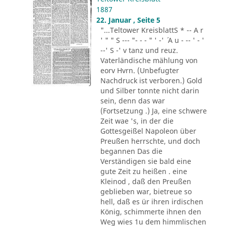
1887
22. Januar , Seite 5
"...Teltower KreisblattS * -- A r
' " " S --- "- - - " ' -' ´ A u - -- ' - '
--' S -' v tanz und reuz.
Vaterländische mählung von
eorv Hvrn. (Unbefugter
Nachdruck ist verboren.) Gold
und Silber tonnte nicht darin
sein, denn das war
(Fortsetzung .) Ja, eine schwere
Zeit wae 's, in der die
Gottesgeißel Napoleon über
Preußen herrschte, und doch
begannen Das die
Verständigen sie bald eine
gute Zeit zu heißen . eine
Kleinod , daß den Preußen
geblieben war, bietreue so
hell, daß es ür ihren irdischen
König, schimmerte ihnen den
Weg wies 1u dem himmlischen