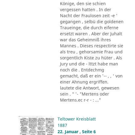
Könige, den sie schien
vergessen hatten . In der
Nacht der Fraulosen zeit -e '
gegangen , selbü die goldenen
Traueinge, die durch eiferne
ersetzt waren . Aber der Juhalt
war das Geheimniß ihres
Mannes . Dieses respectirte sie
als treu , gehorsamie Frau und
sorgentlich Kiste zu hüter . Als
Jury und die - lttzt habe man
noch die . Entdechmg
gemacht, daß er ein '-- , , ' von
einer Ahnung ergriffen.
lautete die Antwort, gewesen
sein . " '- "Mertens oder
Mertens.ec r-r - : ..."
Teltower Kreisblatt
1887
22. Januar , Seite 6