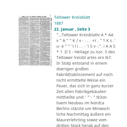
Teltower Kreisblatt
1887
22. Januar , Seite 3
"...Teltower Kreisblattv A * AA
v " A " " K / v - . . . -rr . " ´1 K s .'
u- e " " 'i l i . . - 'i S v -.". i A A S
* 1 .D S - Heilage zu issr. S des
Teltower lreisbl artes oro l67.
In Stolp entstand in einem
doerigen großen
FabrikEtablissement auf noch
nicht ermittelte Weise ein
Feuer, das sich in ganz kurzer
Zeit allen Fabrikgebäuden
mittheilte und ' "'- " tk3on
liaem Neubau im Nordca
Berlins stärzte um Minwoch
liche Nachmittag äußere ein
Maurerlehrling sowie vom
dritten Stock herab auf den