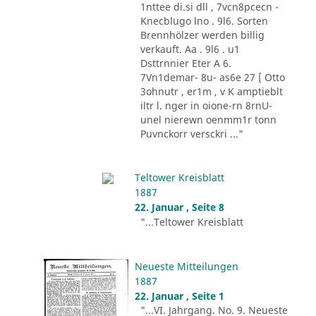
1nttee di.si dll , 7vcn8pcecn -
Knecblugo lno . 9l6. Sorten
Brennhölzer werden billig
verkauft. Aa . 9l6 . u1
Dsttrnnier Eter A 6.
7Vn1demar- 8u- as6e 27 [ Otto
3ohnutr , er1m , v K amptieblt
iltr l. nger in oione-rn 8rnU-
unel nierewn oenmm1r tonn
Puvnckorr versckri ..."
Teltower Kreisblatt
1887
22. Januar , Seite 8
"...Teltower Kreisblatt
Neueste Mitteilungen
1887
22. Januar , Seite 1
"...VI. Jahrgang. No. 9. Neueste