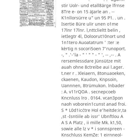
stir Uolr- und etall8ärge lfrnse
8Tre e- on 15 äJarle an . --
K1nllorsürre u" un 95 P1. . un .
Isertie 8üre ulir unen o1me
17lnr 17lnr. l,nttclieltt belin ,
ietIegtr 4l, Doloorut10nort und
1n1tero Auoatatrum ' :ter :e
kèrtig n socori5oen 7'runoport.
-, " .'-'la - " ' " " - " ', -- ,-- . A
rersemlessdare Jünsütze mit
auah ohne 8ctreibe aui l.ager.
t.ner r . Xleiaern, 8tonuaoeken,
ckaenen, Kaudon, Knpsoin,
Uannnen, 8trümukon. lnbader
: A. v11rQOA . secnepcoeb
Kncnluss lro . 0164. vcan3pon
naoh voborein1cunst anad froi.
S * L0d1ic´ctre Hol e'heitde:ir,ta
,st -Isntiile ab issr' Ubnftlou A
A S A Platz , ii mille Mk. k1,50,
sowie alle lz v * i sonnspreen -
Knschluss KemZe: 1 eirnneol-