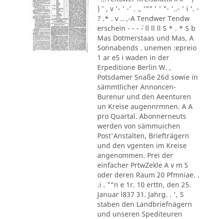
) ' , v '- ' -' . ., '"" ' ' "- '..- ' i '. -
? .* . v .. ,-A Tendwer Tendw
erschein - - - ´- ll ll ll S * . * S b
Mas Dotmerstaas und Mas, A
Sonnabends . unemen :epreio
1 ar e5 i waden in der
Erpeditione Berlin W. ,
Potsdamer Snaße 26d sowie in
sämmtlicher Annoncen-
Burenur und den Aeenturen
un Kreise augennrmnen. A A
pro Quartal. Abonnerneuts
werden von sämmuichen
Post'Anstalten, Briefträgern
und den vgenten im Kreise
angenommen. Prei der
einfacher PrtwZekle A v m S
oder deren Raum 20 Pfmniae. .
.i . ""n e 1r. 10 erttn, den 25.
Januar l837 31. Jahrg. . ', S
staben den Landbriefnägern
und unseren Spediteuren