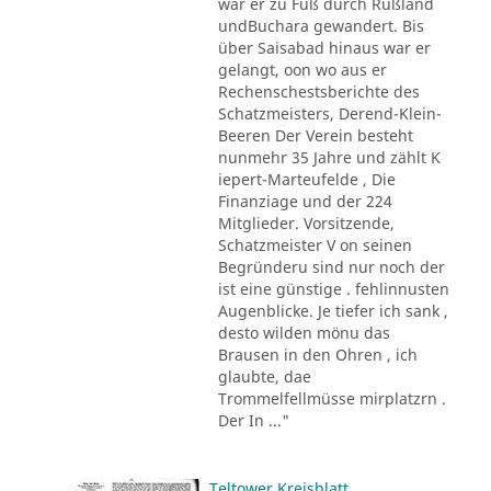
war er zu Fuß durch Rußland
undBuchara gewandert. Bis
über Saisabad hinaus war er
gelangt, oon wo aus er
Rechenschestsberichte des
Schatzmeisters, Derend-Klein-
Beeren Der Verein besteht
nunmehr 35 Jahre und zählt K
iepert-Marteufelde , Die
Finanziage und der 224
Mitglieder. Vorsitzende,
Schatzmeister V on seinen
Begründeru sind nur noch der
ist eine günstige . fehlinnusten
Augenblicke. Je tiefer ich sank ,
desto wilden mönu das
Brausen in den Ohren , ich
glaubte, dae
Trommelfellmüsse mirplatzrn .
Der In ..."
Teltower Kreisblatt