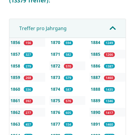
(13379 Treffer):
Treffer pro Jahrgang
1856
1870
1884
156
594
1249
1857
1871
1885
327
582
1266
1858
1872
1886
279
570
1387
1859
1873
1887
268
579
1460
1860
1874
1888
336
587
1435
1861
1875
1889
392
576
1346
1862
1876
1890
277
605
1417
1863
1877
1891
457
154
1460