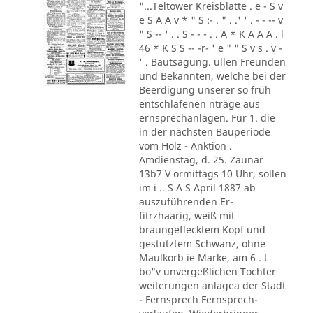
"...Teltower Kreisblatte . e - S v
e S A A v * " S :- . " . .' ' . - - -- v
" S -- ' . . S - - - . . A * K A A A . l
46 * K S S -- -r- ' e " " S v s . v -
' . Bautsagung. ullen Freunden
und Bekannten, welche bei der
Beerdigung unserer so früh
entschlafenen nträge aus
ernsprechanlagen. Für 1. die
in der nächsten Bauperiode
vom Holz - Anktion .
Amdienstag, d. 25. Zaunar
13b7 V ormittags 10 Uhr, sollen
im i .. S A S April 1887 ab
auszuführenden Er-
fitrzhaarig, weiß mit
braungeflecktem Kopf und
gestutztem Schwanz, ohne
Maulkorb ie Marke, am 6 . t
bo"v unvergeßlichen Tochter
weiterungen anlagea der Stadt
- Fernsprech Fernsprech-