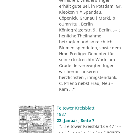
verlaufen. Wiederbringer
erhält gute Bel. in Potsdam, Gr.
Kleokon 1 * Spandau,
Cöpenick, Grünau ( Mark), b
oUmn1tu , Berlin
Königgrätzerstr. 9 , Berlin, .-- t
henliche Theilnahme
betrugten und so reichlich
Blumen spendeten, sowie dem
Hmn Prediger Denenter für
seine rtostreichtn Worte am
Grade derverewigten fugen
wir hiernir unseren
herzlichsten , innigstendank.
C. Prleno nebst Frau, Neu -
Kam ..."
Teltower Kreisblatt
1887
22. Januar , Seite 7
"...Teltower KreisblattS v 47 '- -
- - " ' ' - - - ' -. ' ' - ' -.-." agarm