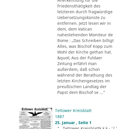
Anerkennung für die
Friedensthätigkeit des
letzteren durch fragwürdige
Uebersetzungskünste zu
entfernen. Jetzt lesen wir in
dem, dem Vatican
nahestehenden Moniteur de
Rome : „Das Schreiben billigt
Alles, was Bischof Kopp zum
Wohl der Kirche gethan hat.
&quot; Aus der Fuldaer
Zeitung erfährt man
außerdem, daß schon
während der Berathung des
letzten Kirchengesetzes im
preußischen Landtag der
Papst dem Bischof se ..."
Teltower Kreisblatt
1887
25. Januar , Seite 1
"...Teltower Kreisblattk k k - '/ '