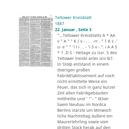
Teltower Kreisblatt
1887
22. Januar , Seite 3
"...Teltower Kreisblattv A * AA
v " A " " K / v - . . . -rr . " ´1 K s .'
u- e " " 'i l i . . - 'i S v -.". i A A S
* 1 .D S - Heilage zu issr. S des
Teltower lreisbl artes oro l67.
In Stolp entstand in einem
doerigen großen
FabrikEtablissement auf noch
nicht ermittelte Weise ein
Feuer, das sich in ganz kurzer
Zeit allen Fabrikgebäuden
mittheilte und ' "'- " tk3on
liaem Neubau im Nordca
Berlins stärzte um Minwoch
liche Nachmittag äußere ein
Maurerlehrling sowie vom
dritten Stock herab auf den