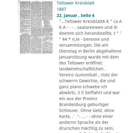
Teltower Kreisblatt
1887
22. Januar , Seite 4
"...Teltower KreisblattA K " ca A
K A - - - . saataremeen und ih
deemm sich herandstellte, t " ´-
" 44 * n,ie - beresne und
versammlungen. Die am
Dienstag in Berlin abgehaltene
Januarsitzung wurde mit dem
des Teltower eröffnet.
landwirehschaftlichen .
Vereins Gummiball , rtotz der
schwerrn Gewichte, die und
ganz piano schwebe ich
abwärts. !i ll Seiffahrt und war
ein aus der Provinz
Brandenburg geburtiger
Schlosser. Ohne Geld, ohne
Karte, .' .'- . , - - ohne einer
andernn Sprache als der
drurschen mächtig zu sein,