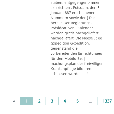
staben, entgegengenommen .
, zu richten . Potsdam, den 8 .
Januar 1887 erschienenen
Nummern sowie der [ Die
bereits Der Regierungs-
Präsidcat. von : Kalender
werden gratis nachgeliefert
nachgeliefert. Die Neese . : ee
Gxpedition Gxpedition.
gegenstand die
vorbereitenden Einrichtunaeu
für den Mobilu Be. [
machungsplan der freiwilligen
Krankenpflege bilderen.
schlossen wurde e ..."
(current)
«
1
2
3
4
5
...
1337