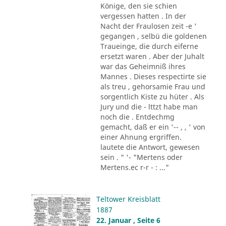
Könige, den sie schien
vergessen hatten . In der
Nacht der Fraulosen zeit -e '
gegangen , selbü die goldenen
Traueinge, die durch eiferne
ersetzt waren . Aber der Juhalt
war das Geheimniß ihres
Mannes . Dieses respectirte sie
als treu , gehorsamie Frau und
sorgentlich Kiste zu hüter . Als
Jury und die - lttzt habe man
noch die . Entdechmg
gemacht, daß er ein '-- , , ' von
einer Ahnung ergriffen.
lautete die Antwort, gewesen
sein . " '- "Mertens oder
Mertens.ec r-r - : ..."
Teltower Kreisblatt
1887
22. Januar , Seite 6