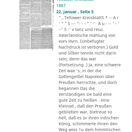
1887
22. Januar , Seite 5
"...Teltower KreisblattS * -- A r
' " " S --- "- - - " ' -' ´ A u - -- ' - '
--' S -' v tanz und reuz.
Vaterländische mählung von
eorv Hvrn. (Unbefugter
Nachdruck ist verboren.) Gold
und Silber tonnte nicht darin
sein, denn das war
(Fortsetzung .) Ja, eine schwere
Zeit wae 's, in der die
Gottesgeißel Napoleon über
Preußen herrschte, und doch
begannen Das die
Verständigen sie bald eine
gute Zeit zu heißen . eine
Kleinod , daß den Preußen
geblieben war, bietreue so
hell, daß es ür ihren irdischen
König, schimmerte ihnen den
Weg wies 1u dem himmlischen