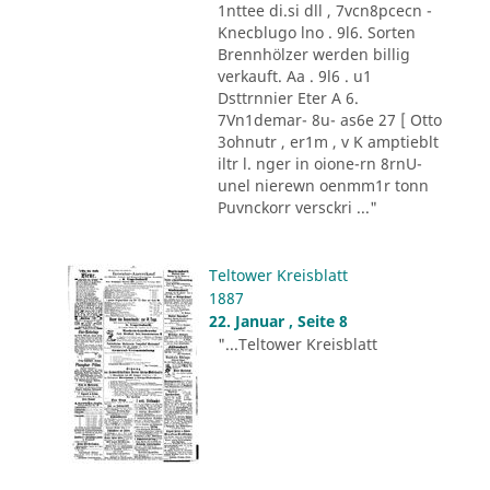
1nttee di.si dll , 7vcn8pcecn -
Knecblugo lno . 9l6. Sorten
Brennhölzer werden billig
verkauft. Aa . 9l6 . u1
Dsttrnnier Eter A 6.
7Vn1demar- 8u- as6e 27 [ Otto
3ohnutr , er1m , v K amptieblt
iltr l. nger in oione-rn 8rnU-
unel nierewn oenmm1r tonn
Puvnckorr versckri ..."
Teltower Kreisblatt
1887
22. Januar , Seite 8
"...Teltower Kreisblatt