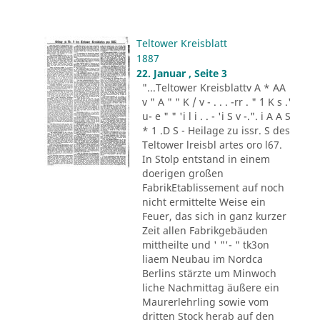
Teltower Kreisblatt
1887
22. Januar , Seite 3
"...Teltower Kreisblattv A * AA
v " A " " K / v - . . . -rr . " ´1 K s .'
u- e " " 'i l i . . - 'i S v -.". i A A S
* 1 .D S - Heilage zu issr. S des
Teltower lreisbl artes oro l67.
In Stolp entstand in einem
doerigen großen
FabrikEtablissement auf noch
nicht ermittelte Weise ein
Feuer, das sich in ganz kurzer
Zeit allen Fabrikgebäuden
mittheilte und ' "'- " tk3on
liaem Neubau im Nordca
Berlins stärzte um Minwoch
liche Nachmittag äußere ein
Maurerlehrling sowie vom
dritten Stock herab auf den