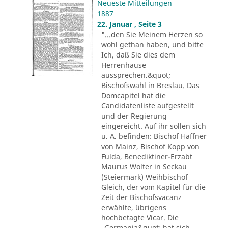
Neueste Mitteilungen
1887
22. Januar , Seite 3
"...den Sie Meinem Herzen so
wohl gethan haben, und bitte
Ich, daß Sie dies dem
Herrenhause
aussprechen.&quot;
Bischofswahl in Breslau. Das
Domcapitel hat die
Candidatenliste aufgestellt
und der Regierung
eingereicht. Auf ihr sollen sich
u. A. befinden: Bischof Haffner
von Mainz, Bischof Kopp von
Fulda, Benediktiner-Erzabt
Maurus Wolter in Seckau
(Steiermark) Weihbischof
Gleich, der vom Kapitel für die
Zeit der Bischofsvacanz
erwählte, übrigens
hochbetagte Vicar. Die
„Germania&quot; hat sich