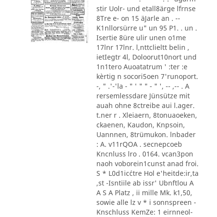
stir Uolr- und etall8ärge lfrnse
8Tre e- on 15 äJarle an . --
K1nllorsürre u" un 95 P1. . un .
Isertie 8üre ulir unen o1me
17lnr 17lnr. l,nttclieltt belin ,
ietIegtr 4l, Doloorut10nort und
1n1tero Auoatatrum ' :ter :e
kèrtig n socori5oen 7'runoport.
-, " .'-'la - " ' " " - " ', -- ,-- . A
rersemlessdare Jünsütze mit
auah ohne 8ctreibe aui l.ager.
t.ner r . Xleiaern, 8tonuaoeken,
ckaenen, Kaudon, Knpsoin,
Uannnen, 8trümukon. lnbader
: A. v11rQOA . secnepcoeb
Kncnluss lro . 0164. vcan3pon
naoh voborein1cunst anad froi.
S * L0d1ic´ctre Hol e'heitde:ir,ta
,st -Isntiile ab issr' Ubnftlou A
A S A Platz , ii mille Mk. k1,50,
sowie alle lz v * i sonnspreen -
Knschluss KemZe: 1 eirnneol-