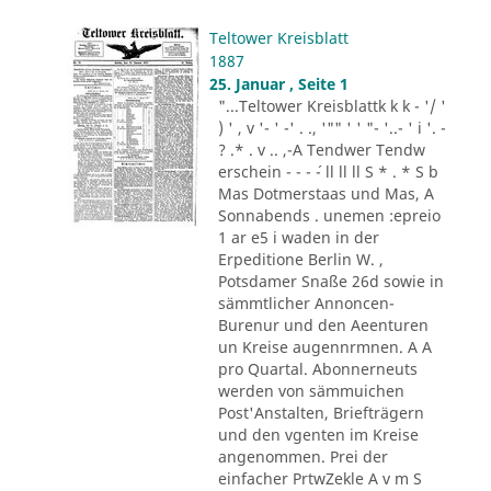
Teltower Kreisblatt
1887
25. Januar , Seite 1
"...Teltower Kreisblattk k k - '/ '
) ' , v '- ' -' . ., '"" ' ' "- '..- ' i '. -
? .* . v .. ,-A Tendwer Tendw
erschein - - - ´- ll ll ll S * . * S b
Mas Dotmerstaas und Mas, A
Sonnabends . unemen :epreio
1 ar e5 i waden in der
Erpeditione Berlin W. ,
Potsdamer Snaße 26d sowie in
sämmtlicher Annoncen-
Burenur und den Aeenturen
un Kreise augennrmnen. A A
pro Quartal. Abonnerneuts
werden von sämmuichen
Post'Anstalten, Briefträgern
und den vgenten im Kreise
angenommen. Prei der
einfacher PrtwZekle A v m S