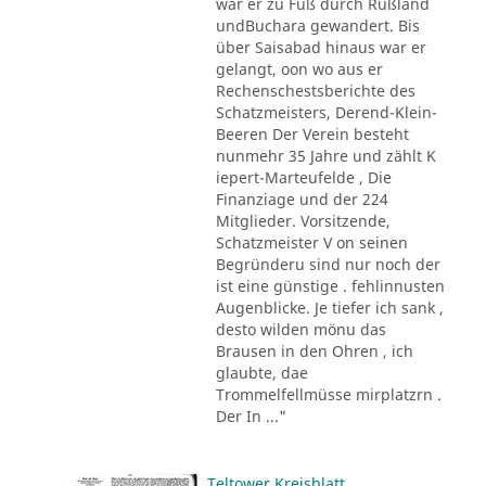
war er zu Fuß durch Rußland
undBuchara gewandert. Bis
über Saisabad hinaus war er
gelangt, oon wo aus er
Rechenschestsberichte des
Schatzmeisters, Derend-Klein-
Beeren Der Verein besteht
nunmehr 35 Jahre und zählt K
iepert-Marteufelde , Die
Finanziage und der 224
Mitglieder. Vorsitzende,
Schatzmeister V on seinen
Begründeru sind nur noch der
ist eine günstige . fehlinnusten
Augenblicke. Je tiefer ich sank ,
desto wilden mönu das
Brausen in den Ohren , ich
glaubte, dae
Trommelfellmüsse mirplatzrn .
Der In ..."
Teltower Kreisblatt