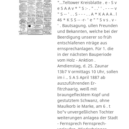
"...Teltower Kreisblatte . e - S v
e S A A v * " S :- . " . .' ' . - - -- v
" S -- ' . . S - - - . . A * K A A A . l
46 * K S S -- -r- ' e " " S v s . v -
' . Bautsagung. ullen Freunden
und Bekannten, welche bei der
Beerdigung unserer so früh
entschlafenen nträge aus
ernsprechanlagen. Für 1. die
in der nächsten Bauperiode
vom Holz - Anktion .
Amdienstag, d. 25. Zaunar
13b7 V ormittags 10 Uhr, sollen
im i .. S A S April 1887 ab
auszuführenden Er-
fitrzhaarig, weiß mit
braungeflecktem Kopf und
gestutztem Schwanz, ohne
Maulkorb ie Marke, am 6 . t
bo"v unvergeßlichen Tochter
weiterungen anlagea der Stadt
- Fernsprech Fernsprech-