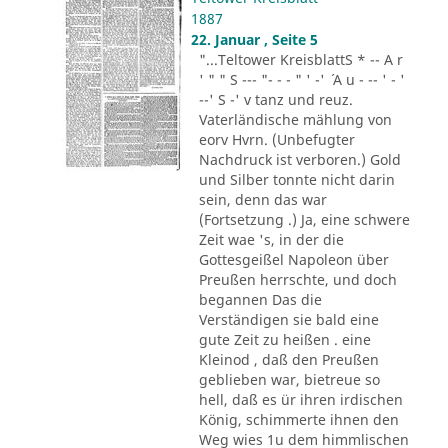
1887
22. Januar , Seite 5
"...Teltower KreisblattS * -- A r
' " " S --- "- - - " ' -' ´ A u - -- ' - '
--' S -' v tanz und reuz.
Vaterländische mählung von
eorv Hvrn. (Unbefugter
Nachdruck ist verboren.) Gold
und Silber tonnte nicht darin
sein, denn das war
(Fortsetzung .) Ja, eine schwere
Zeit wae 's, in der die
Gottesgeißel Napoleon über
Preußen herrschte, und doch
begannen Das die
Verständigen sie bald eine
gute Zeit zu heißen . eine
Kleinod , daß den Preußen
geblieben war, bietreue so
hell, daß es ür ihren irdischen
König, schimmerte ihnen den
Weg wies 1u dem himmlischen