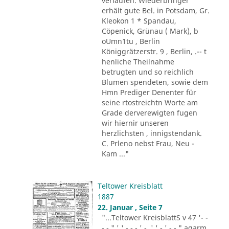
verlaufen. Wiederbringer
erhält gute Bel. in Potsdam, Gr.
Kleokon 1 * Spandau,
Cöpenick, Grünau ( Mark), b
oUmn1tu , Berlin
Königgrätzerstr. 9 , Berlin, .-- t
henliche Theilnahme
betrugten und so reichlich
Blumen spendeten, sowie dem
Hmn Prediger Denenter für
seine rtostreichtn Worte am
Grade derverewigten fugen
wir hiernir unseren
herzlichsten , innigstendank.
C. Prleno nebst Frau, Neu -
Kam ..."
Teltower Kreisblatt
1887
22. Januar , Seite 7
"...Teltower KreisblattS v 47 '- -
- - " ' ' - - - ' -. ' ' - ' -.-." agarm