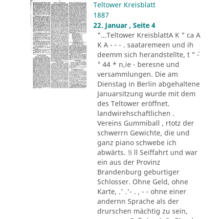
Teltower Kreisblatt
1887
22. Januar , Seite 4
"...Teltower KreisblattA K " ca A
K A - - - . saataremeen und ih
deemm sich herandstellte, t " ´-
" 44 * n,ie - beresne und
versammlungen. Die am
Dienstag in Berlin abgehaltene
Januarsitzung wurde mit dem
des Teltower eröffnet.
landwirehschaftlichen .
Vereins Gummiball , rtotz der
schwerrn Gewichte, die und
ganz piano schwebe ich
abwärts. !i ll Seiffahrt und war
ein aus der Provinz
Brandenburg geburtiger
Schlosser. Ohne Geld, ohne
Karte, .' .'- . , - - ohne einer
andernn Sprache als der
drurschen mächtig zu sein,