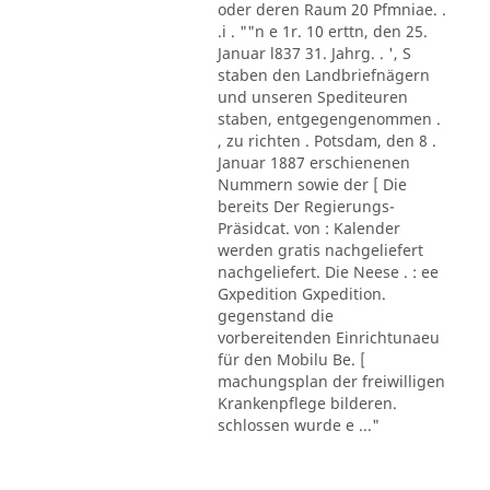
oder deren Raum 20 Pfmniae. .
.i . ""n e 1r. 10 erttn, den 25.
Januar l837 31. Jahrg. . ', S
staben den Landbriefnägern
und unseren Spediteuren
staben, entgegengenommen .
, zu richten . Potsdam, den 8 .
Januar 1887 erschienenen
Nummern sowie der [ Die
bereits Der Regierungs-
Präsidcat. von : Kalender
werden gratis nachgeliefert
nachgeliefert. Die Neese . : ee
Gxpedition Gxpedition.
gegenstand die
vorbereitenden Einrichtunaeu
für den Mobilu Be. [
machungsplan der freiwilligen
Krankenpflege bilderen.
schlossen wurde e ..."