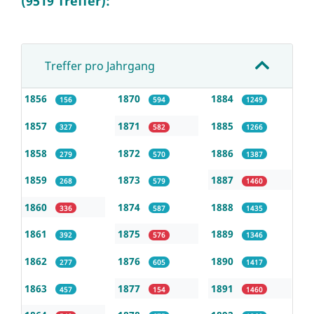
(9519 Treffer):
Treffer pro Jahrgang
1856
1870
1884
156
594
1249
1857
1871
1885
327
582
1266
1858
1872
1886
279
570
1387
1859
1873
1887
268
579
1460
1860
1874
1888
336
587
1435
1861
1875
1889
392
576
1346
1862
1876
1890
277
605
1417
1863
1877
1891
457
154
1460