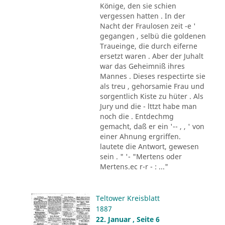
Könige, den sie schien
vergessen hatten . In der
Nacht der Fraulosen zeit -e '
gegangen , selbü die goldenen
Traueinge, die durch eiferne
ersetzt waren . Aber der Juhalt
war das Geheimniß ihres
Mannes . Dieses respectirte sie
als treu , gehorsamie Frau und
sorgentlich Kiste zu hüter . Als
Jury und die - lttzt habe man
noch die . Entdechmg
gemacht, daß er ein '-- , , ' von
einer Ahnung ergriffen.
lautete die Antwort, gewesen
sein . " '- "Mertens oder
Mertens.ec r-r - : ..."
Teltower Kreisblatt
1887
22. Januar , Seite 6