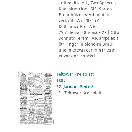
1nttee di.si dll , 7vcn8pcecn -
Knecblugo lno . 9l6. Sorten
Brennhölzer werden billig
verkauft. Aa . 9l6 . u1
Dsttrnnier Eter A 6.
7Vn1demar- 8u- as6e 27 [ Otto
3ohnutr , er1m , v K amptieblt
iltr l. nger in oione-rn 8rnU-
unel nierewn oenmm1r tonn
Puvnckorr versckri ..."
Teltower Kreisblatt
1887
22. Januar , Seite 8
"...Teltower Kreisblatt