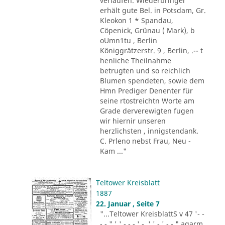
verlaufen. Wiederbringer
erhält gute Bel. in Potsdam, Gr.
Kleokon 1 * Spandau,
Cöpenick, Grünau ( Mark), b
oUmn1tu , Berlin
Königgrätzerstr. 9 , Berlin, .-- t
henliche Theilnahme
betrugten und so reichlich
Blumen spendeten, sowie dem
Hmn Prediger Denenter für
seine rtostreichtn Worte am
Grade derverewigten fugen
wir hiernir unseren
herzlichsten , innigstendank.
C. Prleno nebst Frau, Neu -
Kam ..."
Teltower Kreisblatt
1887
22. Januar , Seite 7
"...Teltower KreisblattS v 47 '- -
- - " ' ' - - - ' -. ' ' - ' -.-." agarm