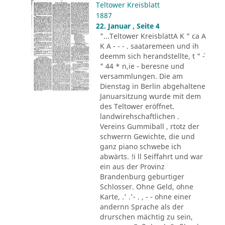
Teltower Kreisblatt
1887
22. Januar , Seite 4
"...Teltower KreisblattA K " ca A
K A - - - . saataremeen und ih
deemm sich herandstellte, t " ´-
" 44 * n,ie - beresne und
versammlungen. Die am
Dienstag in Berlin abgehaltene
Januarsitzung wurde mit dem
des Teltower eröffnet.
landwirehschaftlichen .
Vereins Gummiball , rtotz der
schwerrn Gewichte, die und
ganz piano schwebe ich
abwärts. !i ll Seiffahrt und war
ein aus der Provinz
Brandenburg geburtiger
Schlosser. Ohne Geld, ohne
Karte, .' .'- . , - - ohne einer
andernn Sprache als der
drurschen mächtig zu sein,