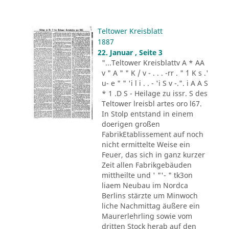
Teltower Kreisblatt
1887
22. Januar , Seite 3
"...Teltower Kreisblattv A * AA
v " A " " K / v - . . . -rr . " ´1 K s .'
u- e " " 'i l i . . - 'i S v -.". i A A S
* 1 .D S - Heilage zu issr. S des
Teltower lreisbl artes oro l67.
In Stolp entstand in einem
doerigen großen
FabrikEtablissement auf noch
nicht ermittelte Weise ein
Feuer, das sich in ganz kurzer
Zeit allen Fabrikgebäuden
mittheilte und ' "'- " tk3on
liaem Neubau im Nordca
Berlins stärzte um Minwoch
liche Nachmittag äußere ein
Maurerlehrling sowie vom
dritten Stock herab auf den