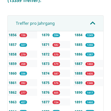
(13359 Treffer):
Treffer pro Jahrgang
1856
1870
1884
156
594
1249
1857
1871
1885
327
582
1266
1858
1872
1886
279
570
1387
1859
1873
1887
268
579
1460
1860
1874
1888
336
587
1435
1861
1875
1889
392
576
1346
1862
1876
1890
277
605
1417
1863
1877
1891
457
154
1460