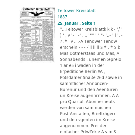
Teltower Kreisblatt
1887
25. Januar , Seite 1
"...Teltower Kreisblattk k k - '/ '
) ' , v '- ' -' . ., '"" ' ' "- '..- ' i '. -
? .* . v .. ,-A Tendwer Tendw
erschein - - - ´- ll ll ll S * . * S b
Mas Dotmerstaas und Mas, A
Sonnabends . unemen :epreio
1 ar e5 i waden in der
Erpeditione Berlin W. ,
Potsdamer Snaße 26d sowie in
sämmtlicher Annoncen-
Burenur und den Aeenturen
un Kreise augennrmnen. A A
pro Quartal. Abonnerneuts
werden von sämmuichen
Post'Anstalten, Briefträgern
und den vgenten im Kreise
angenommen. Prei der
einfacher PrtwZekle A v m S