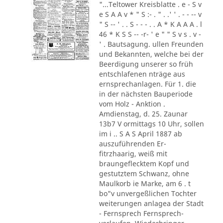
"...Teltower Kreisblatte . e - S v
e S A A v * " S :- . " . .' ' . - - -- v
" S -- ' . . S - - - . . A * K A A A . l
46 * K S S -- -r- ' e " " S v s . v -
' . Bautsagung. ullen Freunden
und Bekannten, welche bei der
Beerdigung unserer so früh
entschlafenen nträge aus
ernsprechanlagen. Für 1. die
in der nächsten Bauperiode
vom Holz - Anktion .
Amdienstag, d. 25. Zaunar
13b7 V ormittags 10 Uhr, sollen
im i .. S A S April 1887 ab
auszuführenden Er-
fitrzhaarig, weiß mit
braungeflecktem Kopf und
gestutztem Schwanz, ohne
Maulkorb ie Marke, am 6 . t
bo"v unvergeßlichen Tochter
weiterungen anlagea der Stadt
- Fernsprech Fernsprech-