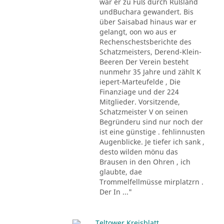
war er zu Fuß durch Rußland
undBuchara gewandert. Bis
über Saisabad hinaus war er
gelangt, oon wo aus er
Rechenschestsberichte des
Schatzmeisters, Derend-Klein-
Beeren Der Verein besteht
nunmehr 35 Jahre und zählt K
iepert-Marteufelde , Die
Finanziage und der 224
Mitglieder. Vorsitzende,
Schatzmeister V on seinen
Begründeru sind nur noch der
ist eine günstige . fehlinnusten
Augenblicke. Je tiefer ich sank ,
desto wilden mönu das
Brausen in den Ohren , ich
glaubte, dae
Trommelfellmüsse mirplatzrn .
Der In ..."
Teltower Kreisblatt