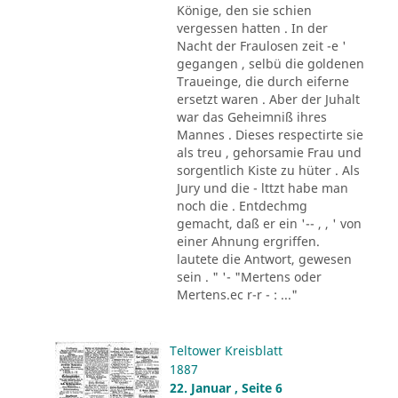
Könige, den sie schien
vergessen hatten . In der
Nacht der Fraulosen zeit -e '
gegangen , selbü die goldenen
Traueinge, die durch eiferne
ersetzt waren . Aber der Juhalt
war das Geheimniß ihres
Mannes . Dieses respectirte sie
als treu , gehorsamie Frau und
sorgentlich Kiste zu hüter . Als
Jury und die - lttzt habe man
noch die . Entdechmg
gemacht, daß er ein '-- , , ' von
einer Ahnung ergriffen.
lautete die Antwort, gewesen
sein . " '- "Mertens oder
Mertens.ec r-r - : ..."
Teltower Kreisblatt
1887
22. Januar , Seite 6