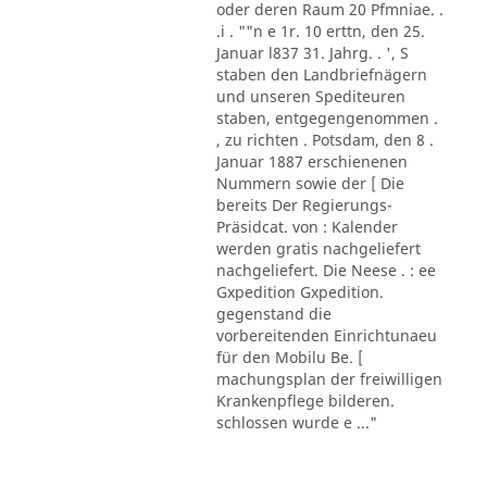
oder deren Raum 20 Pfmniae. .
.i . ""n e 1r. 10 erttn, den 25.
Januar l837 31. Jahrg. . ', S
staben den Landbriefnägern
und unseren Spediteuren
staben, entgegengenommen .
, zu richten . Potsdam, den 8 .
Januar 1887 erschienenen
Nummern sowie der [ Die
bereits Der Regierungs-
Präsidcat. von : Kalender
werden gratis nachgeliefert
nachgeliefert. Die Neese . : ee
Gxpedition Gxpedition.
gegenstand die
vorbereitenden Einrichtunaeu
für den Mobilu Be. [
machungsplan der freiwilligen
Krankenpflege bilderen.
schlossen wurde e ..."