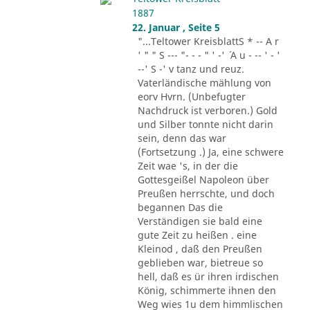
1887
22. Januar , Seite 5
"...Teltower KreisblattS * -- A r
' " " S --- "- - - " ' -' ´ A u - -- ' - '
--' S -' v tanz und reuz.
Vaterländische mählung von
eorv Hvrn. (Unbefugter
Nachdruck ist verboren.) Gold
und Silber tonnte nicht darin
sein, denn das war
(Fortsetzung .) Ja, eine schwere
Zeit wae 's, in der die
Gottesgeißel Napoleon über
Preußen herrschte, und doch
begannen Das die
Verständigen sie bald eine
gute Zeit zu heißen . eine
Kleinod , daß den Preußen
geblieben war, bietreue so
hell, daß es ür ihren irdischen
König, schimmerte ihnen den
Weg wies 1u dem himmlischen