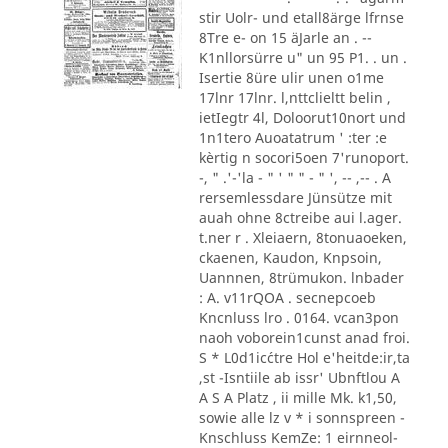
stir Uolr- und etall8ärge lfrnse
8Tre e- on 15 äJarle an . --
K1nllorsürre u" un 95 P1. . un .
Isertie 8üre ulir unen o1me
17lnr 17lnr. l,nttclieltt belin ,
ietIegtr 4l, Doloorut10nort und
1n1tero Auoatatrum ' :ter :e
kèrtig n socori5oen 7'runoport.
-, " .'-'la - " ' " " - " ', -- ,-- . A
rersemlessdare Jünsütze mit
auah ohne 8ctreibe aui l.ager.
t.ner r . Xleiaern, 8tonuaoeken,
ckaenen, Kaudon, Knpsoin,
Uannnen, 8trümukon. lnbader
: A. v11rQOA . secnepcoeb
Kncnluss lro . 0164. vcan3pon
naoh voborein1cunst anad froi.
S * L0d1ic´ctre Hol e'heitde:ir,ta
,st -Isntiile ab issr' Ubnftlou A
A S A Platz , ii mille Mk. k1,50,
sowie alle lz v * i sonnspreen -
Knschluss KemZe: 1 eirnneol-