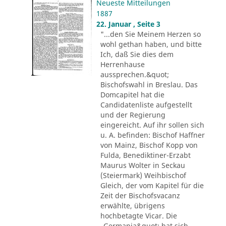
Neueste Mitteilungen
1887
22. Januar , Seite 3
"...den Sie Meinem Herzen so
wohl gethan haben, und bitte
Ich, daß Sie dies dem
Herrenhause
aussprechen.&quot;
Bischofswahl in Breslau. Das
Domcapitel hat die
Candidatenliste aufgestellt
und der Regierung
eingereicht. Auf ihr sollen sich
u. A. befinden: Bischof Haffner
von Mainz, Bischof Kopp von
Fulda, Benediktiner-Erzabt
Maurus Wolter in Seckau
(Steiermark) Weihbischof
Gleich, der vom Kapitel für die
Zeit der Bischofsvacanz
erwählte, übrigens
hochbetagte Vicar. Die
„Germania&quot; hat sich