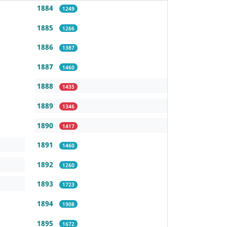
1884
1249
1885
1266
1886
1387
1887
1460
1888
1435
1889
1346
1890
1417
1891
1460
1892
1260
1893
1723
1894
1908
1895
1672