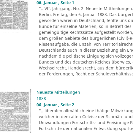
06. Januar , Seite 1
"...VII. Jahrgang. No. 2. Neueste Mittheilungen
Berlin, Freitag, den 6. Januar 1888. Das bürgerl
geworden waren in Deutschland, fehlte uns di
Bunde für einzelne Materien, so in Betreff de
gemeingültige Rechtssätze aufgestellt worden,
dem großen Gebiete des bürgerlichen (Civil)-R
Riesenaufgabe, die Unzahl von Territorialrec
Deutschlands auch in dieser Beziehung ein En
nachdem die politische Einigung sich vollzoge
Bundes und des deutschen Reiches überwies, 
Wechselrecht, Handelsrecht, aus dem bürgerli
der Forderungen, Recht der Schuldverhältnisse)
Neueste Mitteilungen
1888
06. Januar , Seite 2
"...liberalen allmählich eine thätige Mitwirkun
welcher in dem alten Geleise der Schmäh- und 
Umwandlungen Fortschritts- und Freisinnige Pa
Fortschritte der nationalen Entwicklung spurl