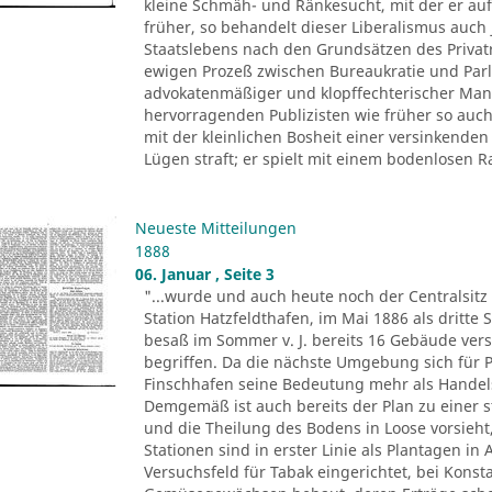
kleine Schmäh- und Ränkesucht, mit der er auf 
früher, so behandelt dieser Liberalismus auch
Staatslebens nach den Grundsätzen des Privatre
ewigen Prozeß zwischen Bureaukratie und Parl
advokatenmäßiger und klopffechterischer Mani
hervorragenden Publizisten wie früher so auc
mit der kleinlichen Bosheit einer versinkenden
Lügen straft; er spielt mit einem bodenlosen Ra
Neueste Mitteilungen
1888
06. Januar , Seite 3
"...wurde und auch heute noch der Centralsitz
Station Hatzfeldthafen, im Mai 1886 als dritte 
besaß im Sommer v. J. bereits 16 Gebäude vers
begriffen. Da die nächste Umgebung sich für 
Finschhafen seine Bedeutung mehr als Handels
Demgemäß ist auch bereits der Plan zu einer 
und die Theilung des Bodens in Loose vorsieht
Stationen sind in erster Linie als Plantagen in
Versuchsfeld für Tabak eingerichtet, bei Konst