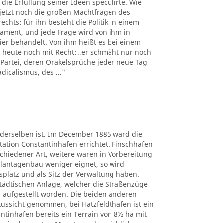
die Erfüllung seiner Ideen speculirte. Wie
 jetzt noch die großen Machtfragen des
chts: für ihn besteht die Politik in einem
ament, und jede Frage wird von ihm in
er behandelt. Von ihm heißt es bei einem
h heute noch mit Recht: „er schmäht nur noch
 Partei, deren Orakelsprüche jeder neue Tag
dicalismus, des ..."
 derselben ist. Im December 1885 ward die
Station Constantinhafen errichtet. Finschhafen
chiedener Art, weitere waren in Vorbereitung
Plantagenbau weniger eignet, so wird
platz und als Sitz der Verwaltung haben.
städtischen Anlage, welcher die Straßenzüge
, aufgestellt worden. Die beiden anderen
 Aussicht genommen, bei Hatzfeldthafen ist ein
antinhafen bereits ein Terrain von 8½ ha mit