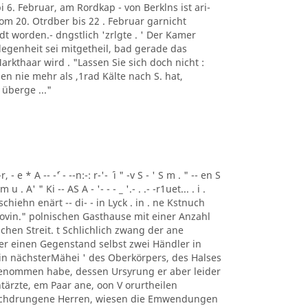
 bi 6. Februar, am Rordkap - von Berklns ist ari-
 20. Otrdber bis 22 . Februar garnicht
 worden.- dngstlich 'zrlgte . ' Der Kamer
egenheit sei mitgetheil, bad gerade das
arkthaar wird . "Lassen Sie sich doch nicht :
n nie mehr als ,1rad Kälte nach S. hat,
überge ..."
r, - e * A -- -´' - --n:-: r-'- ´ i " -v S - ' S m . " -- en S
 . A' " Ki -- AS A - '- - - _ '.- . .- -r1uet... . i .
e Geschiehn enärt -- di- - in Lyck . in . ne Kstnuch
ovin." polnischen Gasthause mit einer Anzahl
hen Streit. t Schlichlich zwang der ane
r einen Gegenstand selbst zwei Händler in
in nächsterMähei ' des Oberkörpers, des Halses
enommen habe, dessen Ursyrung er aber leider
htärzte, em Paar ane, oon V orurtheilen
urchdrungene Herren, wiesen die Emwendungen