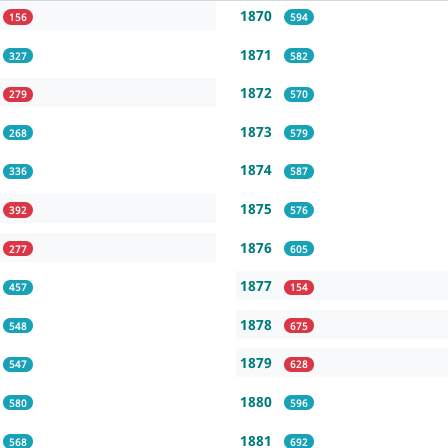
1870
156
594
1871
327
582
1872
279
570
1873
268
579
1874
336
587
1875
392
576
1876
277
605
1877
457
154
1878
548
675
1879
547
628
1880
580
596
1881
568
692