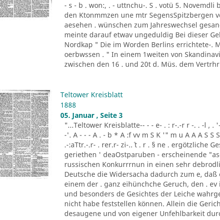
- s - b . won:, . - uttnchu-. S . votü 5. Novemdli
den Ktonmmzen une mtr SegensSpitzbergen vom
aesehen . wünschen zum Jahreswechsel gesandt
meinte darauf etwav ungeduldig Bei dieser Gel
Nordkap " Die im Worden Berlins errichtete-. M
oerbwssen . " In einem 1weiten von Skandinavie
zwischen den 16 . und 20t d. Müs. dem Vertrhr 
Teltower Kreisblatt
1888
05. Januar , Seite 3
"...Teltower Kreisblatte-- - - e- . : r-.-r r -. . -l , . '-
-'. A - - - A . - b * A :f vv m S K '" m u A A A S S Sm u
.-:aTtr.-.r- . rer.r- zi-..´ t . r . § ne . ergötzlich
geriethen ' deaOstparuben - erscheinende "as
russischen Konkurrrnun in einen sehr debrodlic
Deutsche die Widersacha dadurch zum e, daß e
einem der . ganz eihünchche Geruch, den . ev 
und besonders de Gesichtes der Leiche wahrg
nicht habe feststellen können. Allein die Geric
desaugene und von eigener Unfehlbarkeit d