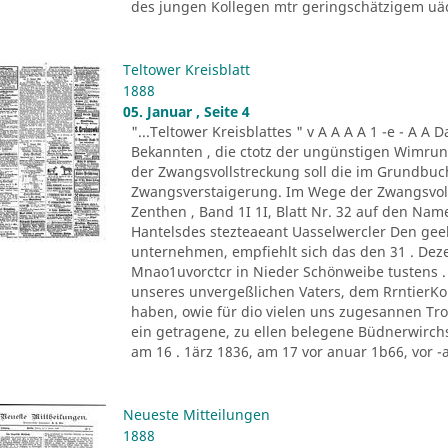
des jungen Kollegen mtr geringschätzigem uäch
Teltower Kreisblatt
1888
05. Januar , Seite 4
"...Teltower Kreisblattes " v A A A A 1 -e - A
Bekannten , die ctotz der ungünstigen Wimr
der Zwangsvollstreckung soll die im Grundbuche v
Zwangsverstaigerung. Im Wege der Zwangsvoll
Zenthen , Band 1I 1I, Blatt Nr. 32 auf den Na
Hantelsdes stezteaeant Uasselwercler Den gee
unternehmen, empfiehlt sich das den 31 . De
Mnao1uvorctcr in Nieder Schönweibe tustens
unseres unvergeßlichen Vaters, dem RrntierKo1
haben, owie für dio vielen uns zugesannen Tr
ein getragene, zu ellen belegene Büdnerwirc
am 16 . 1ärz 1836, am 17 vor anuar 1b66, vor -a
Neueste Mitteilungen
1888