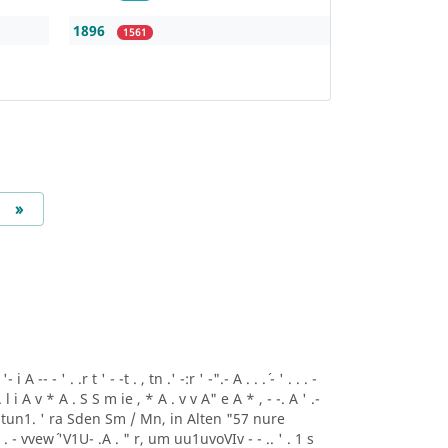
1896
1561
Next
»
A -- - ' . .r t ' - -t . , tn .' -:r ' -".- A . . .´ - ' . . . -
. . l i A v * A . S S m ie , * A . v v A" e A * , - -. A ' .-
4 Stun1. ' ra Sden Sm / Mn, in Alten "57 nure
 vvew´ 'V1U- .A . " r, um uu1uvoVIv - - .. ' . 1 s