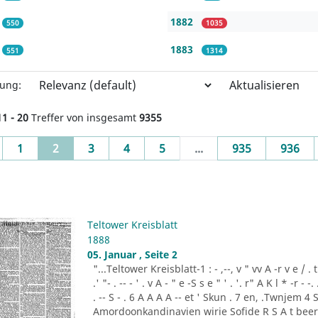
1882
550
1035
1883
551
1314
Aktualisieren
rung:
11 - 20
Treffer von insgesamt
9355
evious
(current)
1
2
3
4
5
...
935
936
Teltower Kreisblatt
1888
05. Januar , Seite 2
"...Teltower Kreisblatt-1 : - ,--, v " vv A -r v e / . t '- i 
.' "- . -- - ' . v A - " e -S s e " ' . '. r" A K l * -r - -
. -- S - . 6 A A A A -- et ' Skun . 7 en, .Twnjem 
Amordoonkandinavien wirie Sofide R S A t beer . -