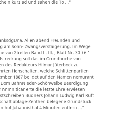
eln kurz ad und sahen die To ..."
 A DanksdgUna. Allen abend Freunden und
ung am Sonn- Zwangsverstaigerung. Im Wege
on 2trellen Band l . fll. , Blatt Nr. 30 ) 6 1
streckung soll das im Grundbuche von
men des Redakteurs Hilmar Jüterbock zu
hrten Henschalten, welche Schlittenpartien
zember 1887 bei det auf den Namen nemurant
 . Dom BahnNieder-Schönweibe Beerdigung
nnmn ticar erte die letzte Ehre erwiesen
ostschreiben Büdners Johann Ludwig Karl Ruft
hschaft ablage-Zenthen belegene Grundstück
n hof Johannisthal 4 Minuten entfern ..."