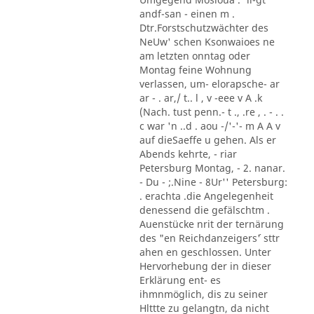
andf-san - einen m .
Dtr.Forstschutzwächter des
NeUw' schen Ksonwaioes ne
am letzten onntag oder
Montag feine Wohnung
verlassen, um- elorapsche- ar
ar - . ar,/ t.. l , v -eee v A .k
(Nach. tust penn.- t ., .re , . - . .
c war 'n ..d . aou -/'-'- m A A v
auf dieSaeffe u gehen. Als er
Abends kehrte, - riar
Petersburg Montag, - 2. nanar.
- Du - ;.Nine - 8Ur'' Petersburg:
. erachta .die Angelegenheit
denessend die gefälschtm .
Auenstücke nrit der ternärung
des "en Reichdanzeigers´' sttr
ahen en geschlossen. Unter
Hervorhebung der in dieser
Erklärung ent- es
ihmnmöglich, dis zu seiner
Hlttte zu gelangtn, da nicht