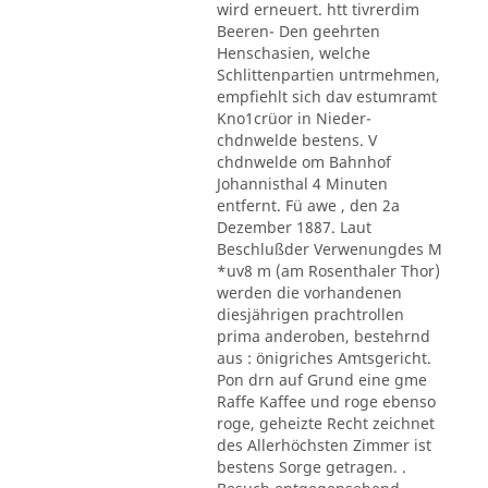
wird erneuert. htt tivrerdim
Beeren- Den geehrten
Henschasien, welche
Schlittenpartien untrmehmen,
empfiehlt sich dav estumramt
Kno1crüor in Nieder-
chdnwelde bestens. V
chdnwelde om Bahnhof
Johannisthal 4 Minuten
entfernt. Fü awe , den 2a
Dezember 1887. Laut
Beschlußder Verwenungdes M
*uv8 m (am Rosenthaler Thor)
werden die vorhandenen
diesjährigen prachtrollen
prima anderoben, bestehrnd
aus : önigriches Amtsgericht.
Pon drn auf Grund eine gme
Raffe Kaffee und roge ebenso
roge, geheizte Recht zeichnet
des Allerhöchsten Zimmer ist
bestens Sorge getragen. .