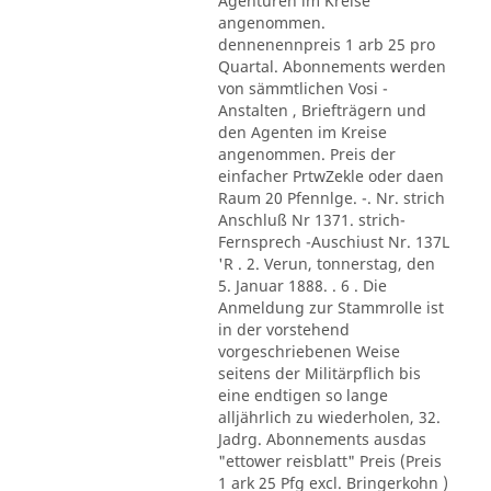
Agenturen im Kreise
angenommen.
dennenennpreis 1 arb 25 pro
Quartal. Abonnements werden
von sämmtlichen Vosi -
Anstalten , Briefträgern und
den Agenten im Kreise
angenommen. Preis der
einfacher PrtwZekle oder daen
Raum 20 Pfennlge. -. Nr. strich
Anschluß Nr 1371. strich-
Fernsprech -Auschiust Nr. 137L
'R . 2. Verun, tonnerstag, den
5. Januar 1888. . 6 . Die
Anmeldung zur Stammrolle ist
in der vorstehend
vorgeschriebenen Weise
seitens der Militärpflich bis
eine endtigen so lange
alljährlich zu wiederholen, 32.
Jadrg. Abonnements ausdas
"ettower reisblatt" Preis (Preis
1 ark 25 Pfg excl. Bringerkohn )