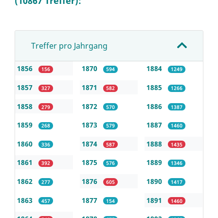
(10867 Treffer):
Treffer pro Jahrgang
1856
1870
1884
156
594
1249
1857
1871
1885
327
582
1266
1858
1872
1886
279
570
1387
1859
1873
1887
268
579
1460
1860
1874
1888
336
587
1435
1861
1875
1889
392
576
1346
1862
1876
1890
277
605
1417
1863
1877
1891
457
154
1460