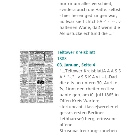
nur rinum alles verschieit,
svndera auch die Hatte. selbst
- hier hereingedrungen war,
iid lwar sierlichtcht-A -' - '-- . v
haltenen Wone, daß wenn die
Akliustücke echtund die ..."
Teltower Kreisblatt
1888
03. Januar , Seite 4
"...Teltower KreisblattA A A S S
A * "-." i v S S K A v i --t.-Dad
die eits un untern 30. Aurll d.
Is. 1inm den rbeiter on1lev
uante geb. am i0. JuU 1865 in
Offen Kreis Warten:
stertuncaat -tlasse(wereler el
gessrs ersten Berliner
Lethharrse0 berg, erinssene
offene
Strusnoastreckungscaneben