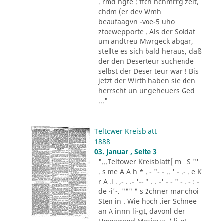
. rmd ngte : ffch nchmrrg zelt,
chdm (er dev Wmh
beaufaagvn -voe-5 uho
ztoewepporte . Als der Soldat
um andtreu Mwrgeck abgar,
stellte es sich bald heraus, daß
der den Deserteur suchende
selbst der Deser teur war ! Bis
jetzt der Wirth haben sie den
herrscht un ungeheuers Ged
..."
Teltower Kreisblatt
1888
03. Januar , Seite 3
"...Teltower Kreisblatt[ m . S "'
. s me A A h * . - "- - .. ' - .- . e K
r A .l . ,- . .- '-- " . . -' - - " - . - : -
de -i'-. """ " s 2chner manchoi
Sten in . Wie hoch .ier Schnee
an A innn li-gt, davonl der
Umgegend Mosioua .' li-gt