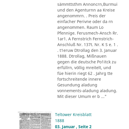
sämmttsthm Annoncrn,Burmui
und den Agenturnn aa Kreise
angenommrn. . Preis der
einfacher Perivne oder da rn
angenommen. Raum Lo
Pfennige. Ferusmech-Ansch Rr.
1ar1. A Fernstrich Fernstrich-
Anschluß Nr. 137t. Nr. K S e. 1 .
. t1eruw Dtrollag den 3. Januar
1888. Dtrollag, Mißnauen
gegen die deutsche Po1itck zu
erfüllrn, völlig mreitelt, und
füe hierin riegt 62 . Jahrg tte
fortschreitende innere
Gesundung aladung
vonnements-aladung aladung.
Mit dieser Umum er b ..."
Teltower Kreisblatt
1888
03. Januar , Seite 2