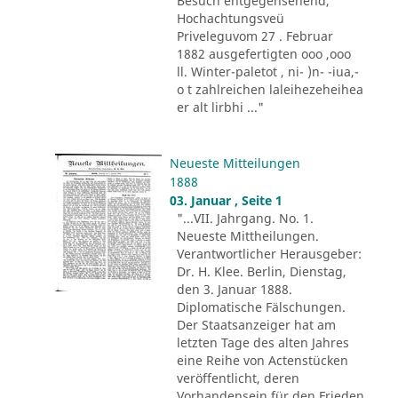
Besuch entgegensehend,
Hochachtungsveü
Priveleguvom 27 . Februar
1882 ausgefertigten ooo ,ooo
ll. Winter-paletot , ni- )n- -iua,-
o t zahlreichen laleihezeheihea
er alt lirbhi ..."
Neueste Mitteilungen
1888
03. Januar , Seite 1
"...VII. Jahrgang. No. 1.
Neueste Mittheilungen.
Verantwortlicher Herausgeber:
Dr. H. Klee. Berlin, Dienstag,
den 3. Januar 1888.
Diplomatische Fälschungen.
Der Staatsanzeiger hat am
letzten Tage des alten Jahres
eine Reihe von Actenstücken
veröffentlicht, deren
Vorhandensein für den Frieden