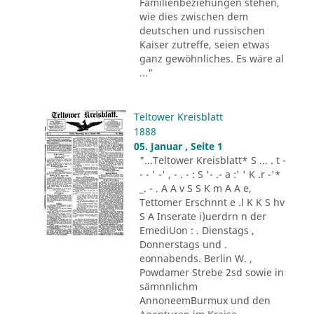
Familienbeziehungen stehen,
wie dies zwischen dem
deutschen und russischen
Kaiser zutreffe, seien etwas
ganz gewöhnliches. Es wäre al
..."
Teltower Kreisblatt
1888
05. Januar , Seite 1
"...Teltower Kreisblatt* S ... . t -
- - ' -' , - . - : S '- .- a :' ' K .r -'*
_. - . A A v S S K m A A e,
Tettomer Erschnnt e .l K K S hv
S A Inserate i)uerdrn n der
EmediUon : . Dienstags ,
Donnerstags und .
eonnabends. Berlin W. ,
Powdamer Strebe 2sd sowie in
sämnnlichm
AnnoneemBurmux und den