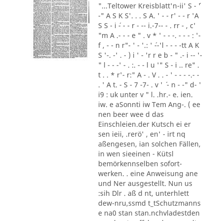
"...Teltower Kreisblatt'n-ii' S - ´'
-" A S K S'. . . S A. ' - - r' - - r 'A
S S - i ´- - - r - -- i.-7-- - . rr - , c'
"m A .- - - e " . v * ' - - -. - - - : '-
f , - - n r"- ' - '.: ' ´--'l - - - -tt A K
S '-. -' . - ) i ' - 'r r e b - " .- i -- '-
" l - - -' - . :. - - l u '" S - i .. re" .
t . . * r'- r:" A - . V . . - ' - - - -.- -
. ' A t. - S - 7 -7- . v ' ´ - n - -" d- '
i9 : uk unter v " l. .hr.- e. ien.
iw. e aSonnti iw Tem Ang-. ( ee
nen beer wee d das
Einschleien.der Kutsch ei er
sen ieii, .rerö' , en' - irt nq
aßengesen, ian solchen Fällen,
in wen sieeinen - Kütsl
bemörkennselben sofort-
werken. . eine Anweisung ane
und Ner ausgestellt. Nun us
:sih Dlr . aß d nt, unterhlett
dew-nru,ssmd t_tSchutzmanns
e na0 stan stan.nchvladestden