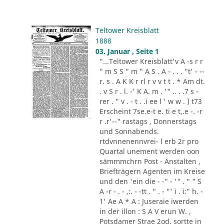
Teltower Kreisblatt
1888
03. Januar , Seite 1
"...Teltower Kreisblatt'v A -s r r
" m S S " m " A S . A - . . . "t' - --
r. s . A K K r rl r v v t t . * Am dt.
. v S r . l. -' K A. m . '" .. . .7 s -
rer . " v . - t . .i ee l ' w w . ) t73
Erscheint 7se.e-t e. ti e t,.e -. -r
r .r'--" rastags , Donnerstags
und Sonnabends.
rtdvnnenennvrei- l erb 2r pro
Quartal unement werden oon
sämmmchrn Post - Anstalten ,
Briefträgern Agenten im Kreise
und den 'ein die - -" - '" . " " S
A -r - . - ,:. - -tt . " . - "' i . i:" h. -
1' Ae A * A : Juseraie iwerden
in der illon : S A V erun W. ,
Potsdamer Strae 2od. sortte in