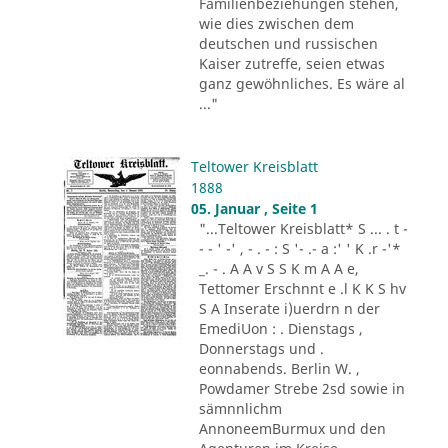
Familienbeziehungen stehen,
wie dies zwischen dem
deutschen und russischen
Kaiser zutreffe, seien etwas
ganz gewöhnliches. Es wäre al
..."
Teltower Kreisblatt
1888
05. Januar , Seite 1
"...Teltower Kreisblatt* S ... . t -
- - ' -' , - . - : S '- .- a :' ' K .r -'*
_. - . A A v S S K m A A e,
Tettomer Erschnnt e .l K K S hv
S A Inserate i)uerdrn n der
EmediUon : . Dienstags ,
Donnerstags und .
eonnabends. Berlin W. ,
Powdamer Strebe 2sd sowie in
sämnnlichm
AnnoneemBurmux und den