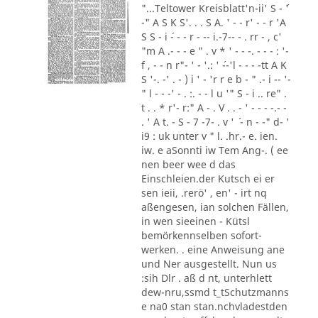
"...Teltower Kreisblatt'n-ii' S - ´'
-" A S K S'. . . S A. ' - - r' - - r 'A
S S - i ´- - - r - -- i.-7-- - . rr - , c'
"m A .- - - e " . v * ' - - -. - - - : '-
f , - - n r"- ' - '.: ' ´--'l - - - -tt A K
S '-. -' . - ) i ' - 'r r e b - " .- i -- '-
" l - - -' - . :. - - l u '" S - i .. re" .
t . . * r'- r:" A - . V . . - ' - - - -.- -
. ' A t. - S - 7 -7- . v ' ´ - n - -" d- '
i9 : uk unter v " l. .hr.- e. ien.
iw. e aSonnti iw Tem Ang-. ( ee
nen beer wee d das
Einschleien.der Kutsch ei er
sen ieii, .rerö' , en' - irt nq
aßengesen, ian solchen Fällen,
in wen sieeinen - Kütsl
bemörkennselben sofort-
werken. . eine Anweisung ane
und Ner ausgestellt. Nun us
:sih Dlr . aß d nt, unterhlett
dew-nru,ssmd t_tSchutzmanns
e na0 stan stan.nchvladestden