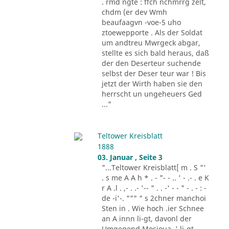
. rmd ngte : ffch nchmrrg zelt,
chdm (er dev Wmh
beaufaagvn -voe-5 uho
ztoewepporte . Als der Soldat
um andtreu Mwrgeck abgar,
stellte es sich bald heraus, daß
der den Deserteur suchende
selbst der Deser teur war ! Bis
jetzt der Wirth haben sie den
herrscht un ungeheuers Ged
..."
Teltower Kreisblatt
1888
03. Januar , Seite 3
"...Teltower Kreisblatt[ m . S "'
. s me A A h * . - "- - .. ' - .- . e K
r A .l . ,- . .- '-- " . . -' - - " - . - : -
de -i'-. """ " s 2chner manchoi
Sten in . Wie hoch .ier Schnee
an A innn li-gt, davonl der
Umgegend Mosioua .' li-gt