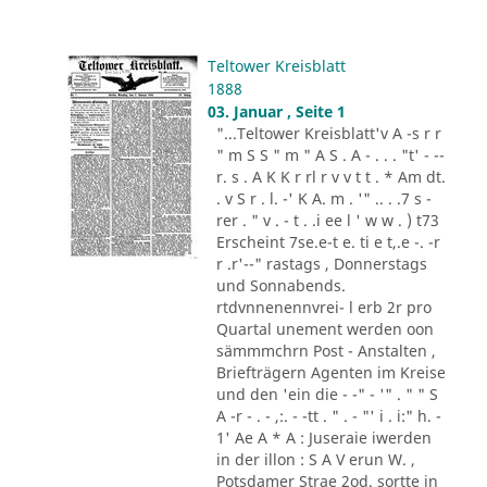
Teltower Kreisblatt
1888
03. Januar , Seite 1
"...Teltower Kreisblatt'v A -s r r
" m S S " m " A S . A - . . . "t' - --
r. s . A K K r rl r v v t t . * Am dt.
. v S r . l. -' K A. m . '" .. . .7 s -
rer . " v . - t . .i ee l ' w w . ) t73
Erscheint 7se.e-t e. ti e t,.e -. -r
r .r'--" rastags , Donnerstags
und Sonnabends.
rtdvnnenennvrei- l erb 2r pro
Quartal unement werden oon
sämmmchrn Post - Anstalten ,
Briefträgern Agenten im Kreise
und den 'ein die - -" - '" . " " S
A -r - . - ,:. - -tt . " . - "' i . i:" h. -
1' Ae A * A : Juseraie iwerden
in der illon : S A V erun W. ,
Potsdamer Strae 2od. sortte in