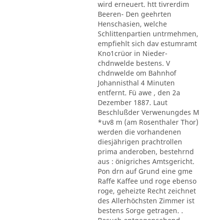
wird erneuert. htt tivrerdim
Beeren- Den geehrten
Henschasien, welche
Schlittenpartien untrmehmen,
empfiehlt sich dav estumramt
Kno1crüor in Nieder-
chdnwelde bestens. V
chdnwelde om Bahnhof
Johannisthal 4 Minuten
entfernt. Fü awe , den 2a
Dezember 1887. Laut
Beschlußder Verwenungdes M
*uv8 m (am Rosenthaler Thor)
werden die vorhandenen
diesjährigen prachtrollen
prima anderoben, bestehrnd
aus : önigriches Amtsgericht.
Pon drn auf Grund eine gme
Raffe Kaffee und roge ebenso
roge, geheizte Recht zeichnet
des Allerhöchsten Zimmer ist
bestens Sorge getragen. .