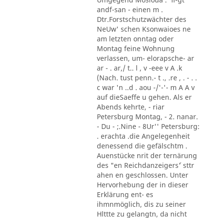
andf-san - einen m .
Dtr.Forstschutzwächter des
NeUw' schen Ksonwaioes ne
am letzten onntag oder
Montag feine Wohnung
verlassen, um- elorapsche- ar
ar - . ar,/ t.. l , v -eee v A .k
(Nach. tust penn.- t ., .re , . - . .
c war 'n ..d . aou -/'-'- m A A v
auf dieSaeffe u gehen. Als er
Abends kehrte, - riar
Petersburg Montag, - 2. nanar.
- Du - ;.Nine - 8Ur'' Petersburg:
. erachta .die Angelegenheit
denessend die gefälschtm .
Auenstücke nrit der ternärung
des "en Reichdanzeigers´' sttr
ahen en geschlossen. Unter
Hervorhebung der in dieser
Erklärung ent- es
ihmnmöglich, dis zu seiner
Hlttte zu gelangtn, da nicht