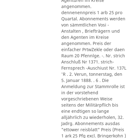
Agenturen im Kreise
angenommen.
dennenennpreis 1 arb 25 pro
Quartal. Abonnements werden
von sämmtlichen Vosi -
Anstalten , Briefträgern und
den Agenten im Kreise
angenommen. Preis der
einfacher PrtwZekle oder daen
Raum 20 Pfennlge. -. Nr. strich
Anschluß Nr 1371. strich-
Fernsprech -Auschiust Nr. 137L
'R . 2. Verun, tonnerstag, den
5. Januar 1888. . 6 . Die
Anmeldung zur Stammrolle ist
in der vorstehend
vorgeschriebenen Weise
seitens der Militärpflich bis
eine endtigen so lange
alljährlich zu wiederholen, 32.
Jadrg. Abonnements ausdas
"ettower reisblatt" Preis (Preis
1 ark 25 Pfg excl. Bringerkohn )