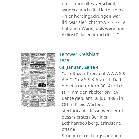
nur rinum alles verschieit,
svndera auch die Hatte. selbst
- hier hereingedrungen war,
iid lwar sierlichtcht-A -' - '-- . v
haltenen Wone, daß wenn die
Akliustücke echtund die ..."
Teltower Kreisblatt
1888
03. Januar , Seite 4
"...Teltower KreisblattA A A S S
A * "-." i v S S K A v i --t.-Dad
die eits un untern 30. Aurll d.
Is. 1inm den rbeiter on1lev
uante geb. am i0. JuU 1865 in
Offen Kreis Warten:
stertuncaat -tlasse(wereler el
gessrs ersten Berliner
Lethharrse0 berg, erinssene
offene
Strusnoastreckungscaneben