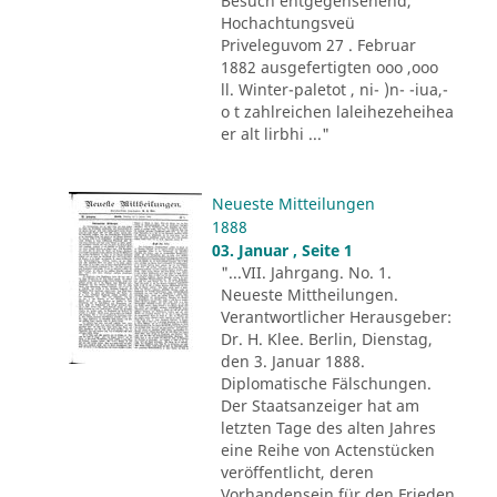
Besuch entgegensehend,
Hochachtungsveü
Priveleguvom 27 . Februar
1882 ausgefertigten ooo ,ooo
ll. Winter-paletot , ni- )n- -iua,-
o t zahlreichen laleihezeheihea
er alt lirbhi ..."
Neueste Mitteilungen
1888
03. Januar , Seite 1
"...VII. Jahrgang. No. 1.
Neueste Mittheilungen.
Verantwortlicher Herausgeber:
Dr. H. Klee. Berlin, Dienstag,
den 3. Januar 1888.
Diplomatische Fälschungen.
Der Staatsanzeiger hat am
letzten Tage des alten Jahres
eine Reihe von Actenstücken
veröffentlicht, deren
Vorhandensein für den Frieden