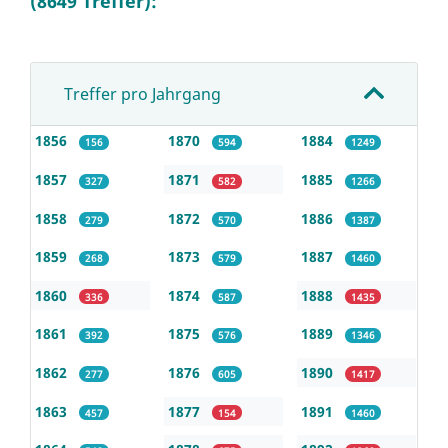
(8649 Treffer):
Treffer pro Jahrgang
1856
1870
1884
156
594
1249
1857
1871
1885
327
582
1266
1858
1872
1886
279
570
1387
1859
1873
1887
268
579
1460
1860
1874
1888
336
587
1435
1861
1875
1889
392
576
1346
1862
1876
1890
277
605
1417
1863
1877
1891
457
154
1460