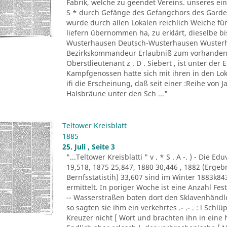
Fabrik, welche zu geendet Vereins. unseres ein
S * durch Gefänge des Gefangchors des Garde-
wurde durch allen Lokalen reichlich Weiche für
liefern übernommen ha, zu erklärt, dieselbe bi
Wusterhausen Deutsch-Wusterhausen Wusterha
Bezirkskommandeur Erlaubniß zum vorhandene
Oberstlieutenant z . D . Siebert , ist unter de
Kampfgenossen hatte sich mit ihren in den Lo
ifi die Erscheinung, daß seit einer :Reihe von Ja
Halsbräune unter den Sch ..."
Teltower Kreisblatt
1885
25. Juli , Seite 3
"...Teltower Kreisblatti " v . * S . A -. ) - Di
19,518, 1875 25,847, 1880 30,446 , 1882 (Erge
Bernfsstatistih) 33,607 sind im Winter 1883k8
ermittelt. In poriger Woche ist eine Anzahl F
-- Wasserstraßen boten dort den Sklavenhändl
so sagten sie ihm ein verkehrtes .- .- . : l Sch
Kreuzer nicht [ Wort und brachten ihn in eine 