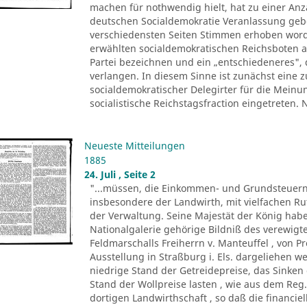
machen für nothwendig hielt, hat zu einer Anza
deutschen Socialdemokratie Veranlassung ge
verschiedensten Seiten Stimmen erhoben worde
erwählten socialdemokratischen Reichsboten a
Partei bezeichnen und ein „entschiedeneres", 
verlangen. In diesem Sinne ist zunächst eine
socialdemokratischer Delegirter für die Meinu
socialistische Reichstagsfraction eingetreten.
Neueste Mitteilungen
1885
24. Juli , Seite 2
"...müssen, die Einkommen- und Grundsteuern
insbesondere der Landwirth, mit vielfachen R
der Verwaltung. Seine Majestät der König ha
Nationalgalerie gehörige Bildniß des verewigte
Feldmarschalls Freiherrn v. Manteuffel , von P
Ausstellung in Straßburg i. Els. dargeliehen w
niedrige Stand der Getreidepreise, das Sinke
Stand der Wollpreise lasten , wie aus dem Reg.
dortigen Landwirthschaft , so daß die financi