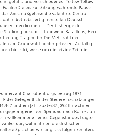
e in gefüllt. und Verschiedenes. Teltow Teltow.
 FüsilierDie bis zur Sitzung währende Pause
 das Anschlußgeleise die valentirte Contra
s dahin betriebssertig herstellen Deutsch
usen, den können l - Der bisherige der
 Stärkung ausum r" Landwehr-Bataillons, Herr
r Ertheilung Tragen der Die Mehrzahl der
kalen am Grunewald niedergelassen, Auffällig
hren hier stri, weise um die jetzige Zeit die
e Eduvohnerzahl Charlottenburgs betrug 1871
bniß der Gelegentlich der Steuereinschätzungen
434,367 und ein Jahr später37 ,092 Einwohner
estungsgefangener von Spandau nach Köln - . un
ern willkommene l eines Gegenstandes fragte,
lüpfwinkel dar, wohin ihnen die drstischen
heillose Sprachoerwirrung. . e: folgen könnten.