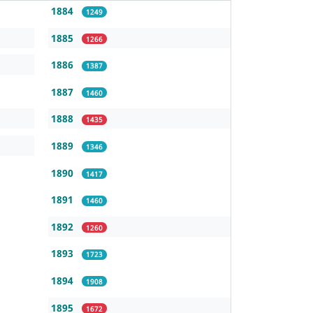
1884
1249
1885
1266
1886
1387
1887
1460
1888
1435
1889
1346
1890
1417
1891
1460
1892
1260
1893
1723
1894
1908
1895
1672