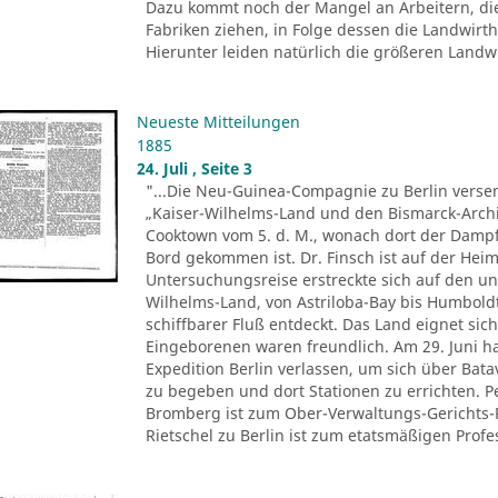
Dazu kommt noch der Mangel an Arbeitern, di
Fabriken ziehen, in Folge dessen die Landwir
Hierunter leiden natürlich die größeren Landwir
Neueste Mitteilungen
1885
24. Juli , Seite 3
"...Die Neu-Guinea-Compagnie zu Berlin versen
„Kaiser-Wilhelms-Land und den Bismarck-Archi
Cooktown vom 5. d. M., wonach dort der Dampfe
Bord gekommen ist. Dr. Finsch ist auf der Heim
Untersuchungsreise erstreckte sich auf den u
Wilhelms-Land, von Astriloba-Bay bis Humbold
schiffbarer Fluß entdeckt. Das Land eignet sich
Eingeborenen waren freundlich. Am 29. Juni ha
Expedition Berlin verlassen, um sich über Ba
zu begeben und dort Stationen zu errichten. 
Bromberg ist zum Ober-Verwaltungs-Gerichts-
Rietschel zu Berlin ist zum etatsmäßigen Profes