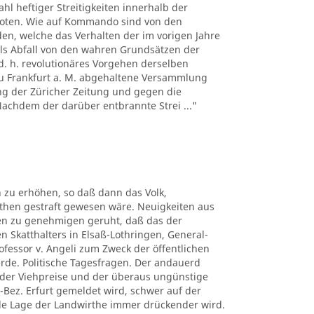
hl heftiger Streitigkeiten innerhalb der
boten. Wie auf Kommando sind von den
n, welche das Verhalten der im vorigen Jahre
ls Abfall von den wahren Grundsätzen der
d. h. revolutionäres Vorgehen derselben
 zu Frankfurt a. M. abgehaltene Versammlung
ng der Züricher Zeitung und gegen die
 Nachdem der darüber entbrannte Strei ..."
 zu erhöhen, so daß dann das Volk,
uthen gestraft gewesen wäre. Neuigkeiten aus
ben zu genehmigen geruht, daß das der
n Skatthalters in Elsaß-Lothringen, General-
rofessor v. Angeli zum Zweck der öffentlichen
erde. Politische Tagesfragen. Der andauerd
n der Viehpreise und der überaus ungünstige
-Bez. Erfurt gemeldet wird, schwer auf der
elle Lage der Landwirthe immer drückender wird.