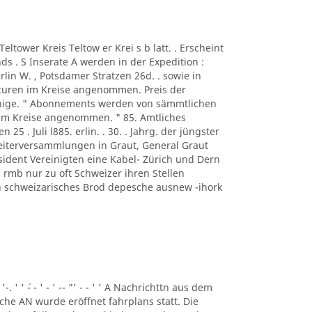
A Teltower Kreis Teltow er Krei s b latt. . Erscheint
s . S Inserate A werden in der Expedition :
rlin W. , Potsdamer Stratzen 26d. . sowie in
turen im Kreise angenommen. Preis der
ennige. " Abonnements werden von sämmtlichen
 im Kreise angenommen. " 85. Amtliches
n 25 . Juli l885. erlin. . 30. . Jahrg. der jüngster
beiterversammlungen in Graut, General Graut
sident Vereinigten eine Kabel- Zürich und Dern
rmb nur zu oft Schweizer ihren Stellen
eben schweizarisches Brod depesche ausnew -ihork
 '-. ' ' ´- - ' - ' -- "' - - ' ' A Nachrichttn aus dem
liche AN wurde eröffnet fahrplans statt. Die