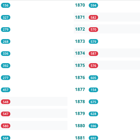
1870
156
594
1871
327
582
1872
279
570
1873
268
579
1874
336
587
1875
392
576
1876
277
605
1877
457
154
1878
548
675
1879
547
628
1880
580
596
1881
568
692