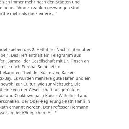
e sich immer mehr nach den Städten und
the hohe Löhne zu zahlen gezwungen sind.
the mehr als die kleinere ..."
det soeben das 2. Heft ihrer Nachrichten über
pel". Das Heft enthält ein Telegramm aus
r „Samoa" der Gesellschaft mit Dr. Finsch an
reise nach Europa. Seine letzte
nbekannten Theil der Küste vom Kaiser-
ts-Bay. Es wurden mehrere gute Häfen und ein
 sowohl zur Cultur, wie zur Viehzucht. Die
t eine von der Gesellschaft ausgerüstete
tavia und Cooktown nach Kaiser-Wilhelms-Land
Personalien. Der Ober-Regierungs-Rath Hahn in
Rath ernannt worden. Der Professor Hermann
sor an der Königlichen te ..."