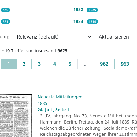
1882
550
1035
1883
551
1314
Aktualisieren
rung:
1 - 10
Treffer von insgesamt
9623
(current)
1
2
3
4
5
...
962
963
Neueste Mitteilungen
1885
24. Juli , Seite 1
"...IV. Jahrgang. No. 73. Neueste Mittheilungen.
Hammann. Berlin, Freitag, den 24. Juli 1885. R
welchen die Züricher Zeitung „Socialdemokrat" 
Reichstagsabgeordneten wegen ihrer Zustim