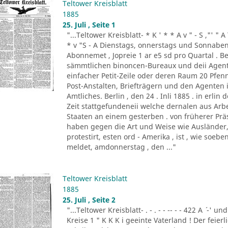
Teltower Kreisblatt
1885
25. Juli , Seite 1
"...Teltower Kreisblatt- * K ' * * A v " - S ,"' " 
* v "S - A Dienstags, onnerstags und Sonnabend
Abonnemet , Jopreie 1 ar e5 sd pro Quartal . Be
sämmtlichen binoncen-Bureaux und deii Agen
einfacher Petit-Zeile oder deren Raum 20 Pf
Post-Anstalten, Briefträgern und den Agenten
Amtliches. Berlin , den 24 . Inli 1885 . in erlin de
Zeit stattgefundeneii welche dernalen aus Ar
Staaten an einem gesterben . von früherer Prä
haben gegen die Art und Weise wie Ausländer, 
protestirt, esten ord - Amerika , ist , wie so
meldet, amdonnerstag , den ..."
Teltower Kreisblatt
1885
25. Juli , Seite 2
"...Teltower Kreisblatt- . - . - - -- - - 422 A ´ -' und
Kreise 1 " K K K i geeinte Vaterland ! Der feier