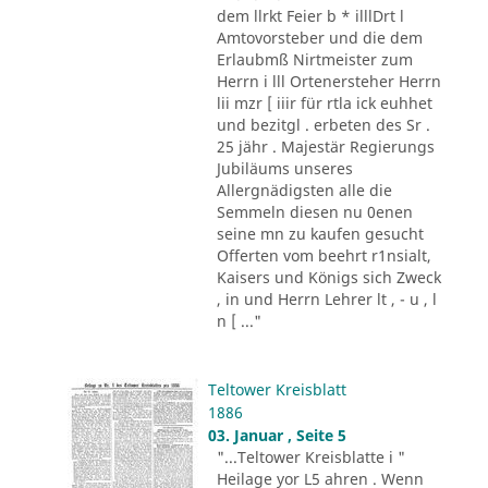
dem llrkt Feier b * illlDrt l
Amtovorsteber und die dem
Erlaubmß Nirtmeister zum
Herrn i lll Ortenersteher Herrn
lii mzr [ iiir für rtla ick euhhet
und bezitgl . erbeten des Sr .
25 jähr . Majestär Regierungs
Jubiläums unseres
Allergnädigsten alle die
Semmeln diesen nu 0enen
seine mn zu kaufen gesucht
Offerten vom beehrt r1nsialt,
Kaisers und Königs sich Zweck
, in und Herrn Lehrer lt , - u , l
n [ ..."
Teltower Kreisblatt
1886
03. Januar , Seite 5
"...Teltower Kreisblatte i "
Heilage yor L5 ahren . Wenn