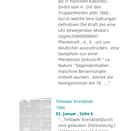
als in höchsten Kabinets -
Ordre vom 4 . Inli den
Truppertheilen aller 1860 ,
durch welche ttire Gattungen
definitiven Die Kraft des eine
Uhr bewegenden Miotors
istgleich0000000047
Pferdetraft , d . h . uni uns
deutlicher auszudrücken , eine
Dampfvon nur einer
Pferdelrast Zeitschrift " La
Nature '´ folgendermaßen .
maschine Benannungen
ertheilt wurden , konnte die
Neorganisnion Am 18 . ..."
Teltower Kreisblatt
1886
03. Januar , Seite 6
"...Teltower KreisblattDurch
Leid geläutert. (Fortsetzung.)