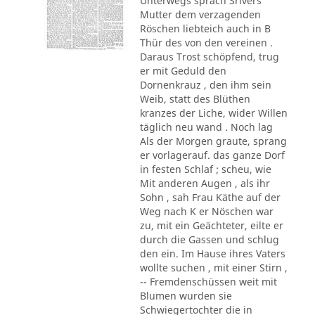
Unterwegs sprach Srivers
Mutter dem verzagenden
Röschen liebteich auch in B
Thür des von den vereinen .
Daraus Trost schöpfend, trug
er mit Geduld den
Dornenkrauz , den ihm sein
Weib, statt des Blüthen
kranzes der Liche, wider Willen
täglich neu wand . Noch lag
Als der Morgen graute, sprang
er vorlagerauf. das ganze Dorf
in festen Schlaf ; scheu, wie
Mit anderen Augen , als ihr
Sohn , sah Frau Käthe auf der
Weg nach K er Nöschen war
zu, mit ein Geächteter, eilte er
durch die Gassen und schlug
den ein. Im Hause ihres Vaters
wollte suchen , mit einer Stirn ,
-- Fremdenschüssen weit mit
Blumen wurden sie
Schwiegertochter die in