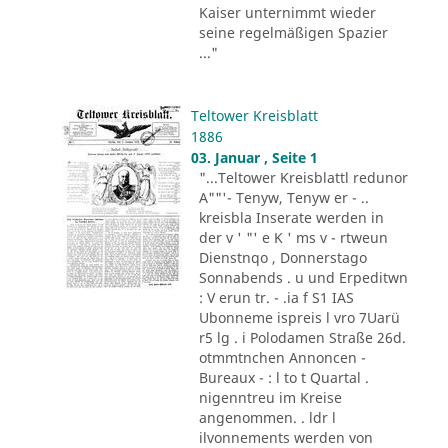
Kaiser unternimmt wieder
seine regelmäßigen Spazier
..."
Teltower Kreisblatt
1886
03. Januar , Seite 1
"...Teltower Kreisblattl redunor
A""'- Tenyw, Tenyw er - ..
kreisbla Inserate werden in
der v ' "' e K ' ms v - rtweun
Dienstnqo , Donnerstago
Sonnabends . u und Erpeditwn
: V erun tr. - .ia f S1 IAS
Ubonneme ispreis l vro 7Uarü
r5 lg . i Polodamen Straße 26d.
otmmtnchen Annoncen -
Bureaux - : l to t Quartal .
nigenntreu im Kreise
angenommen. . ldr l
ilvonnements werden von