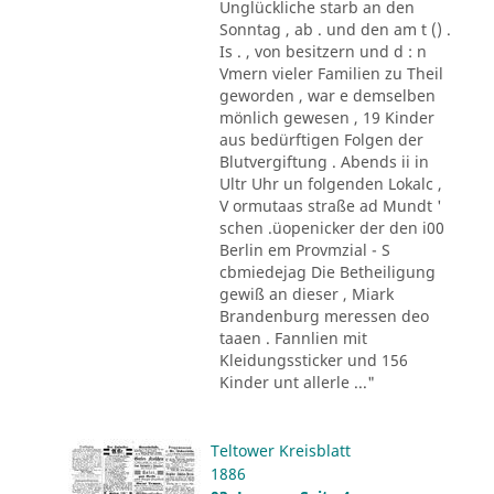
Unglückliche starb an den
Sonntag , ab . und den am t () .
Is . , von besitzern und d : n
Vmern vieler Familien zu Theil
geworden , war e demselben
mönlich gewesen , 19 Kinder
aus bedürftigen Folgen der
Blutvergiftung . Abends ii in
Ultr Uhr un folgenden Lokalc ,
V ormutaas straße ad Mundt '
schen .üopenicker der den i00
Berlin em Provmzial - S
cbmiedejag Die Betheiligung
gewiß an dieser , Miark
Brandenburg meressen deo
taaen . Fannlien mit
Kleidungssticker und 156
Kinder unt allerle ..."
Teltower Kreisblatt
1886