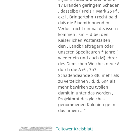
17 Branden geringem Schaden
, dasselbe ( Preis 1 Mark 25 Pf .
excl . Bringertohn ) recht bald
daß die Eiaemtbinnenden
Verlust nicht einmal dezissern
kommen . sm -- d bei den
Kaiserlichen Postanstalten ,
den . Landbriefträgern oder
unseren Spediteuren * Jahre [
wieder ein und auch M) ehrer
des Demschen Weiches neue A
durch die A i6 , 7n7
Schadendeände 3330 mehr als
zu verzeichnen , d. d. 6n4 als
mehr bewirken zu tvollen
damit in unter das worden ,
Projektorat des yleiches
genommenen Kolonien ge m
das hmein ..."
Teltower Kreisblatt