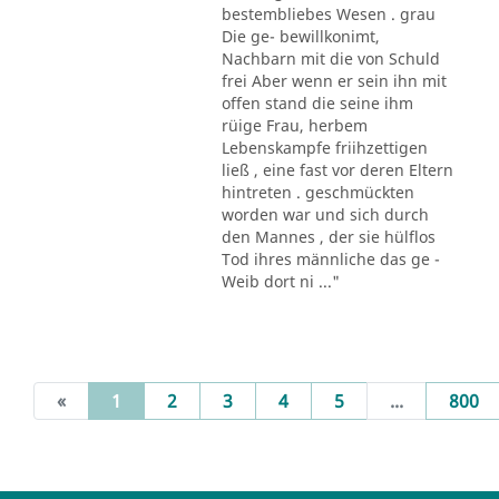
bestembliebes Wesen . grau
Die ge- bewillkonimt,
Nachbarn mit die von Schuld
frei Aber wenn er sein ihn mit
offen stand die seine ihm
rüige Frau, herbem
Lebenskampfe friihzettigen
ließ , eine fast vor deren Eltern
hintreten . geschmückten
worden war und sich durch
den Mannes , der sie hülflos
Tod ihres männliche das ge -
Weib dort ni ..."
(current)
«
1
2
3
4
5
...
800