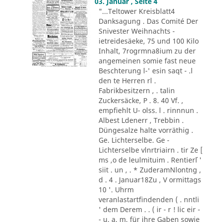
03. Januar , Seite 4
"...Teltower Kreisblatt4
Danksagung . Das Comité Der
Snivester Weihnachts -
ietreidesäeke, 75 und 100 Kilo
Inhalt, 7rogrmna8ium zu der
angemeinen somie fast neue
Beschterung l-' esin saqt - .l
den te Herren rl .
Fabrikbesitzern , . talin
Zuckersäcke, P . 8. 40 Vf. ,
empfiehlt U- olss. l . rinnnun .
Albest Ldenerr , Trebbin .
Düngesalze halte vorräthig .
Ge. Lichterselbe. Ge -
Lichterselbe vlnrtriairn . tir Ze [
ms ,o de leulmituim . Rentier´l '
siit . un , . * ZuderamNlontng ,
d . 4 . Januar18Zu , V ormittags
10 '. Uhrm
veranlastartfindenden ( . nntli
' dem Derem . . ( ir - r ! lic eir -
- u. a. m. für ihre Gaben sowie