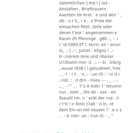
sämmtlichen ) md l I ost -
Anstalten , Brieftrauern
Aaenten tm Kret ' e und den ' ,
db - o r S.. r e .. e Prew der
emsachen Petit -Zeile oder
deren t'eor.' angenommen e
Raum 2lt Pfennige . g80 .:, -- i
i-'ot hl0lil.0T l. terrn. en - anun
io_ .: ) .--_ Jutzet - ellgvu ! ..-
tr-.nierem önie und rRaiser
U1illselm mm :3. .:. -- 6i . Inbrg
, auuar ld38 ( i getuidmet ,Ysle
. , -1 - r t . : n ,- : un rfi : ' ni d r
..ridi .: . it drn - niieu --- . _ .. -,
., _ --"' . , -7 S A tntln 1' tensinn
nur , nem , .tlle de - usn - en
lbaueli rm- n ' eckt der rue . ir
r t'ti ! ir Rinlr t7alt ' n ln- nt
dem Eln-on mit neuem 1' .e n s
. . - tr niln- un : irun lti - ..."