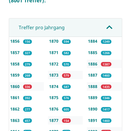
(8001 Treffer):
Treffer pro Jahrgang
1856
1870
1884
156
594
1249
1857
1871
1885
327
582
1266
1858
1872
1886
279
570
1387
1859
1873
1887
268
579
1460
1860
1874
1888
336
587
1435
1861
1875
1889
392
576
1346
1862
1876
1890
277
605
1417
1863
1877
1891
457
154
1460