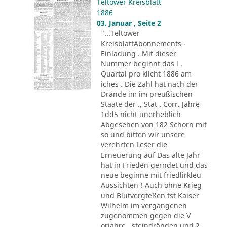
Teltower Kreisblatt
1886
03. Januar , Seite 2
"...Teltower
KreisblattAbonnements -
Einladung . Mit dieser
Nummer beginnt das l .
Quartal pro kllcht 1886 am
iches . Die Zahl hat nach der
Drände im im preußischen
Staate der ., Stat . Corr. Jahre
1dd5 nicht unerheblich
Abgesehen von 182 Schorn mit
so und bitten wir unsere
verehrten Leser die
Erneuerung auf Das alte Jahr
hat in Frieden gerndet und das
neue beginne mit friedlirkleu
Aussichten ! Auch ohne Krieg
und Blutvergteßen tst Kaiser
Wilhelm im vergangenen
zugenommen gegen die V
orjahre . steindränden und 2