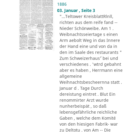
1886
03. Januar , Seite 3
"...Teltower KreisblattRlnll,
richten aus dem reife fand --
Nieder Schönweibe. Am 1 .
Weibnachtsseiertage s einen
Arm aebolt Weg in das Innere
der Hand eine und von da in
den im Saale des restaurants "
Zum Schweizerhaus´' bei und
verschiedenes . 'wtrd gebahnt
aber es haben , Herrmann eine
allgemeine
Weihnachtsbescheernna statt .
Januar d . Tage Durch
dereistung eintret . Blut Ein
renommirter Arzt wurde
nunherbeispät , so daß
lebensgefährliche reichliche
Gaben , welche dem Komité
von den hiesigen Fabrik- war
zu Deltotu . von Am -- Die