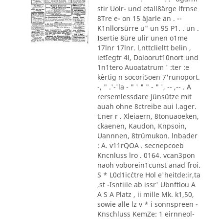
stir Uolr- und etall8ärge lfrnse
8Tre e- on 15 äJarle an . --
K1nllorsürre u" un 95 P1. . un .
Isertie 8üre ulir unen o1me
17lnr 17lnr. l,nttclieltt belin ,
ietIegtr 4l, Doloorut10nort und
1n1tero Auoatatrum ' :ter :e
kèrtig n socori5oen 7'runoport.
-, " .'-'la - " ' " " - " ', -- ,-- . A
rersemlessdare Jünsütze mit
auah ohne 8ctreibe aui l.ager.
t.ner r . Xleiaern, 8tonuaoeken,
ckaenen, Kaudon, Knpsoin,
Uannnen, 8trümukon. lnbader
: A. v11rQOA . secnepcoeb
Kncnluss lro . 0164. vcan3pon
naoh voborein1cunst anad froi.
S * L0d1ic´ctre Hol e'heitde:ir,ta
,st -Isntiile ab issr' Ubnftlou A
A S A Platz , ii mille Mk. k1,50,
sowie alle lz v * i sonnspreen -
Knschluss KemZe: 1 eirnneol-