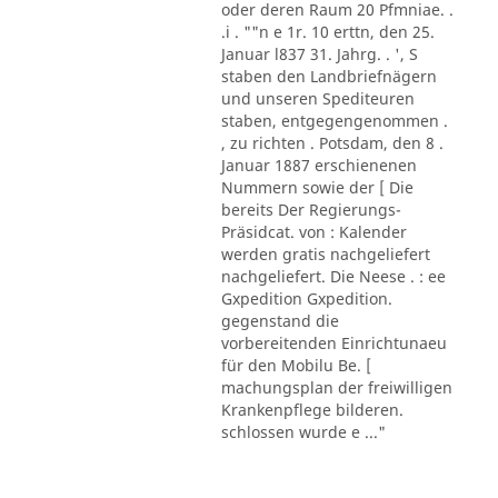
oder deren Raum 20 Pfmniae. .
.i . ""n e 1r. 10 erttn, den 25.
Januar l837 31. Jahrg. . ', S
staben den Landbriefnägern
und unseren Spediteuren
staben, entgegengenommen .
, zu richten . Potsdam, den 8 .
Januar 1887 erschienenen
Nummern sowie der [ Die
bereits Der Regierungs-
Präsidcat. von : Kalender
werden gratis nachgeliefert
nachgeliefert. Die Neese . : ee
Gxpedition Gxpedition.
gegenstand die
vorbereitenden Einrichtunaeu
für den Mobilu Be. [
machungsplan der freiwilligen
Krankenpflege bilderen.
schlossen wurde e ..."