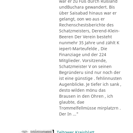
war er zu Fuß durch Rußland
undBuchara gewandert. Bis
über Saisabad hinaus war er
gelangt, oon wo aus er
Rechenschestsberichte des
Schatzmeisters, Derend-Klein-
Beeren Der Verein besteht
nunmehr 35 Jahre und zählt K
iepert-Marteufelde , Die
Finanziage und der 224
Mitglieder. Vorsitzende,
Schatzmeister V on seinen
Begründeru sind nur noch der
ist eine günstige . fehlinnusten
Augenblicke. Je tiefer ich sank ,
desto wilden mönu das
Brausen in den Ohren , ich
glaubte, dae
Trommelfellmüsse mirplatzrn .
Der In ..."
Teltower Kreisblatt