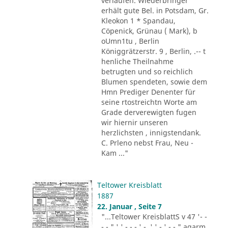
verlaufen. Wiederbringer
erhält gute Bel. in Potsdam, Gr.
Kleokon 1 * Spandau,
Cöpenick, Grünau ( Mark), b
oUmn1tu , Berlin
Königgrätzerstr. 9 , Berlin, .-- t
henliche Theilnahme
betrugten und so reichlich
Blumen spendeten, sowie dem
Hmn Prediger Denenter für
seine rtostreichtn Worte am
Grade derverewigten fugen
wir hiernir unseren
herzlichsten , innigstendank.
C. Prleno nebst Frau, Neu -
Kam ..."
Teltower Kreisblatt
1887
22. Januar , Seite 7
"...Teltower KreisblattS v 47 '- -
- - " ' ' - - - ' -. ' ' - ' -.-." agarm