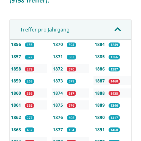
(9158 Treffer):
Treffer pro Jahrgang
1856
1870
1884
156
594
1249
1857
1871
1885
327
582
1266
1858
1872
1886
279
570
1387
1859
1873
1887
268
579
1460
1860
1874
1888
336
587
1435
1861
1875
1889
392
576
1346
1862
1876
1890
277
605
1417
1863
1877
1891
457
154
1460