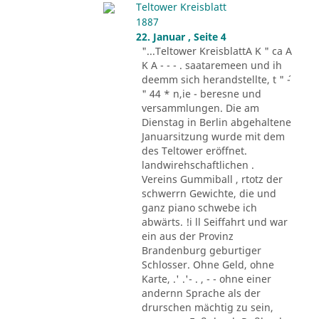
Teltower Kreisblatt
1887
22. Januar , Seite 4
"...Teltower KreisblattA K " ca A
K A - - - . saataremeen und ih
deemm sich herandstellte, t " ´-
" 44 * n,ie - beresne und
versammlungen. Die am
Dienstag in Berlin abgehaltene
Januarsitzung wurde mit dem
des Teltower eröffnet.
landwirehschaftlichen .
Vereins Gummiball , rtotz der
schwerrn Gewichte, die und
ganz piano schwebe ich
abwärts. !i ll Seiffahrt und war
ein aus der Provinz
Brandenburg geburtiger
Schlosser. Ohne Geld, ohne
Karte, .' .'- . , - - ohne einer
andernn Sprache als der
drurschen mächtig zu sein,