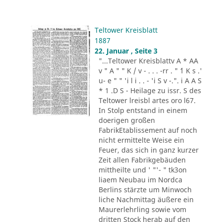
Teltower Kreisblatt
1887
22. Januar , Seite 3
"...Teltower Kreisblattv A * AA
v " A " " K / v - . . . -rr . " ´1 K s .'
u- e " " 'i l i . . - 'i S v -.". i A A S
* 1 .D S - Heilage zu issr. S des
Teltower lreisbl artes oro l67.
In Stolp entstand in einem
doerigen großen
FabrikEtablissement auf noch
nicht ermittelte Weise ein
Feuer, das sich in ganz kurzer
Zeit allen Fabrikgebäuden
mittheilte und ' "'- " tk3on
liaem Neubau im Nordca
Berlins stärzte um Minwoch
liche Nachmittag äußere ein
Maurerlehrling sowie vom
dritten Stock herab auf den