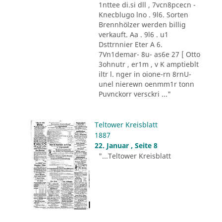
1nttee di.si dll , 7vcn8pcecn -
Knecblugo lno . 9l6. Sorten
Brennhölzer werden billig
verkauft. Aa . 9l6 . u1
Dsttrnnier Eter A 6.
7Vn1demar- 8u- as6e 27 [ Otto
3ohnutr , er1m , v K amptieblt
iltr l. nger in oione-rn 8rnU-
unel nierewn oenmm1r tonn
Puvnckorr versckri ..."
Teltower Kreisblatt
1887
22. Januar , Seite 8
"...Teltower Kreisblatt