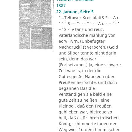
1887
22. Januar , Seite 5
"...Teltower KreisblattS * -- A r
' " " S --- "- - - " ' -' ´ A u - -- ' - '
--' S -' v tanz und reuz.
Vaterländische mählung von
eorv Hvrn. (Unbefugter
Nachdruck ist verboren.) Gold
und Silber tonnte nicht darin
sein, denn das war
(Fortsetzung .) Ja, eine schwere
Zeit wae 's, in der die
Gottesgeißel Napoleon über
Preußen herrschte, und doch
begannen Das die
Verständigen sie bald eine
gute Zeit zu heißen . eine
Kleinod , daß den Preußen
geblieben war, bietreue so
hell, daß es ür ihren irdischen
König, schimmerte ihnen den
Weg wies 1u dem himmlischen