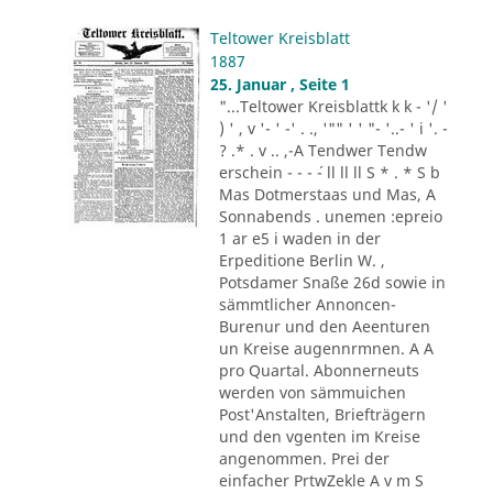
Teltower Kreisblatt
1887
25. Januar , Seite 1
"...Teltower Kreisblattk k k - '/ '
) ' , v '- ' -' . ., '"" ' ' "- '..- ' i '. -
? .* . v .. ,-A Tendwer Tendw
erschein - - - ´- ll ll ll S * . * S b
Mas Dotmerstaas und Mas, A
Sonnabends . unemen :epreio
1 ar e5 i waden in der
Erpeditione Berlin W. ,
Potsdamer Snaße 26d sowie in
sämmtlicher Annoncen-
Burenur und den Aeenturen
un Kreise augennrmnen. A A
pro Quartal. Abonnerneuts
werden von sämmuichen
Post'Anstalten, Briefträgern
und den vgenten im Kreise
angenommen. Prei der
einfacher PrtwZekle A v m S