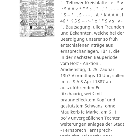
"...Teltower Kreisblatte . e - S v
e S A A v * " S :- . " . .' ' . - - -- v
" S -- ' . . S - - - . . A * K A A A . l
46 * K S S -- -r- ' e " " S v s . v -
' . Bautsagung. ullen Freunden
und Bekannten, welche bei der
Beerdigung unserer so früh
entschlafenen nträge aus
ernsprechanlagen. Für 1. die
in der nächsten Bauperiode
vom Holz - Anktion .
Amdienstag, d. 25. Zaunar
13b7 V ormittags 10 Uhr, sollen
im i .. S A S April 1887 ab
auszuführenden Er-
fitrzhaarig, weiß mit
braungeflecktem Kopf und
gestutztem Schwanz, ohne
Maulkorb ie Marke, am 6 . t
bo"v unvergeßlichen Tochter
weiterungen anlagea der Stadt
- Fernsprech Fernsprech-