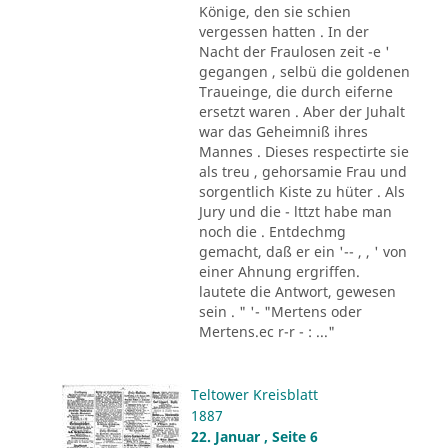
Könige, den sie schien
vergessen hatten . In der
Nacht der Fraulosen zeit -e '
gegangen , selbü die goldenen
Traueinge, die durch eiferne
ersetzt waren . Aber der Juhalt
war das Geheimniß ihres
Mannes . Dieses respectirte sie
als treu , gehorsamie Frau und
sorgentlich Kiste zu hüter . Als
Jury und die - lttzt habe man
noch die . Entdechmg
gemacht, daß er ein '-- , , ' von
einer Ahnung ergriffen.
lautete die Antwort, gewesen
sein . " '- "Mertens oder
Mertens.ec r-r - : ..."
Teltower Kreisblatt
1887
22. Januar , Seite 6