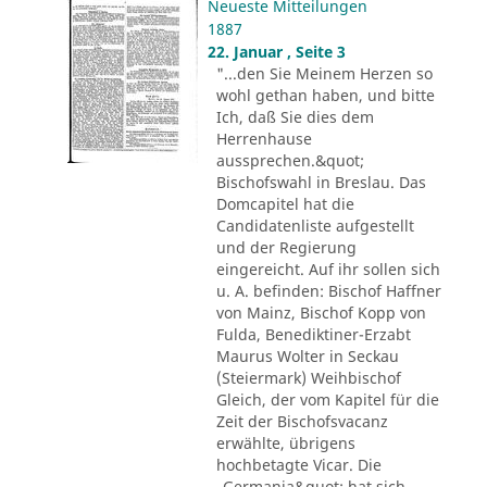
Neueste Mitteilungen
1887
22. Januar , Seite 3
"...den Sie Meinem Herzen so
wohl gethan haben, und bitte
Ich, daß Sie dies dem
Herrenhause
aussprechen.&quot;
Bischofswahl in Breslau. Das
Domcapitel hat die
Candidatenliste aufgestellt
und der Regierung
eingereicht. Auf ihr sollen sich
u. A. befinden: Bischof Haffner
von Mainz, Bischof Kopp von
Fulda, Benediktiner-Erzabt
Maurus Wolter in Seckau
(Steiermark) Weihbischof
Gleich, der vom Kapitel für die
Zeit der Bischofsvacanz
erwählte, übrigens
hochbetagte Vicar. Die
„Germania&quot; hat sich