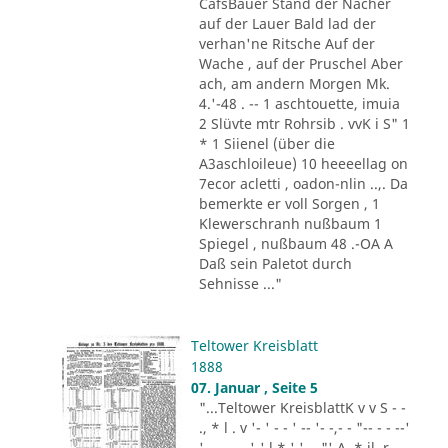
CafsBauer Stand der Nächer
auf der Lauer Bald lad der
verhan'ne Ritsche Auf der
Wache , auf der Pruschel Aber
ach, am andern Morgen Mk.
4.'-48 . -- 1 aschtouette, imuia
2 Slüvte mtr Rohrsib . vvK i S" 1
* 1 Siienel (über die
A3aschloileue) 10 heeeellag on
7ecor acletti , oadon-nlin ..,. Da
bemerkte er voll Sorgen , 1
Klewerschranh nußbaum 1
Spiegel , nußbaum 48 .-OA A
Daß sein Paletot durch
Sehnisse ..."
Teltower Kreisblatt
1888
07. Januar , Seite 5
"...Teltower KreisblattK v v S - -
., * l . v '- ' - - ' -- '- -,- - "-- - - --'
' -- - - --'-' l * ' '- , "' A .* il .r . .