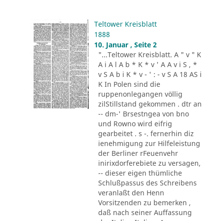
Teltower Kreisblatt
1888
10. Januar , Seite 2
"...Teltower Kreisblatt. A " v " K
A i A l A b * K * v ' A A v i S , *
v S A b i K * v - ' : - v S A 18 AS i
K In Polen sind die
ruppenonlegangen völlig
zilStillstand gekommen . dtr an
-- dm-' Brsestngea von bno
und Rowno wird eifrig
gearbeitet . s -. fernerhin diz
ienehmigung zur Hilfeleistung
der Berliner rFeuenvehr
inirixdorferebiete zu versagen,
-- dieser eigen thümliche
Schlußpassus des Schreibens
veranlaßt den Henn
Vorsitzenden zu bemerken ,
daß nach seiner Auffassung