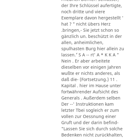
der Ihre Schlüssel aufertigte,
noch dritte und viere
Exemplare davon hergestellt '
hat ? " nicht übers Herz
.bringen,- Sie jetzt schon so
gänzlich un. beschützt in der
allen, anheimlichen,
spulhasten Burg hier allein zu
lassen.´' S A -- rt' A * K K A "
Nein . Er aber arbeitete
dieselben vor einigen Jahren
wußte er nichts anderes, als
daß die- (Fortsetzung.) 11 .
Kapital . hier im Hause unter
fortwährender Aufsicht des
Generals . Außerdem selben
Der --' Instruktionen kam
letzter Tbei sogleich er zum
vollen zur Oessnung einer
Gruft und der darin befind-
"Lassen Sie sich durch solche
Bedenken nicht zurückhalten,