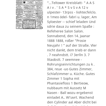
"...Teltower Kreisblatt- " A A S
A i v . ' S A * S v S v A 12 v
ulpester- 13rpss - liohtecfelclo.
n 1meo ödel- fabri u. lager, Am
Syloester -- schief leladen Und
sdrie daua zu seinem Spaße :
Refeheree Salon Salon.
Sonnabend, den 14. Jaanar
1888 1888, roßer "Prosie
Neujahr ! " auf der Straße. Vler
nicht dankt, dem trieb er dann
. 7 neahndstt. i7 3erlln 3. 7
lttaobstt. 7 oeemnee -
Rohrungseinrichtungen zu k .
384, reue -uo Gutes Zimmer,
Schlafzimmer u. Küche. Gutes
Zimmer 1 Sopha mit
Phantasiefloss 1 Bertieow,
nubbaum mit Aussetz M
Nasen - Ball wozu ergebenst
einladet A.. W1avrt. Wachend
den Cylinder aal Aber dicht bei