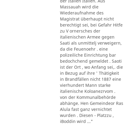
der Italien Italien. Aus
Massauah wird die
Wiederaufnahme des
Magistrat überhaupt nicht
berechtigt sei, bei Gefahr Hitfe
zu V ornersches der
italienischen Armee gegen
Saati als unmittelj verweigern,
da die Feuenoehr . eine
polizeiliche Einrichtung bar
bedochchend gemeldet . Saoti
ist der Ort , wo Anfang sei,. die
in Bezug auf ihre ' Thätigkeit
in Brandfällen nicht 1887 eine
vierhundert Mann starke
italienische Koloanezrvom .
von der Kommunalbehörde
abhänge. Hen Gemeindeor Ras
Alula fast ganz vernichtet
wurden . Diesen - Platzzu ,
iBoddin wird ..."