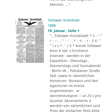
Mannes. ..."
Teltower Kreisblatt
1888
10. Januar , Seite 1
"...Teltower KreisblattK * S - ' "
r - -- . . " ' - ' . * - -t - - r - S 4- "
" i v v * .' .i S * kreisb Teltower
kreis b lott. v Erscheint
Inserate : werden in der
Expedition : Dienstags ,
Donnerstags und Sonnabends
. Berlin W. , Potsdamer Straße
26d. sowie in sämmtlichen
Annoncen -Bureaux und den
Agenturen im Kreise
angenommen . ar
öonnemeutsprei - i ar 25 s pro
Quartal. Abonnements 4
werden von sämmtlichen und
Preis der einfacher Petit-Zeile