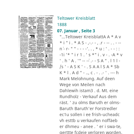
Teltower Kreisblatt
1888
07. Januar , Seite 3
"...Teltower KreisblattA A * A v
* i " i . * A S - ,-.- - , .r - -- . . - --
n´ - r- " " - - - -'. . , * u : ' . - - : :
-1i '* " i r 1 . ' s *" i . v - . -A * v
' . h ' A . '" -- -´- .- - S A " . l 1 l -
/s ' - A S K ' - . S A A l S A * Sb
K * l . A d " - .., c . - . .- ' . --- h
Mark Melohnung. Auf deen
Wege von Meilen nach
Dahlewih istam3 . d. Mt. eine
Rundholz - Verkauf Aus dem
räst. ' zu olms Baruth er olms-
Baruth Baruth'er Forstredler
ec1u sollen i ee frish-ucheadc
vh esttb u verkaufen noffäeb
er dhmeu - anee . ' er i swa-te,
gerttte fcdeie verloren worden.