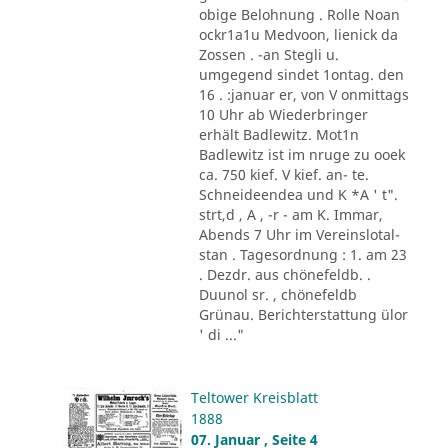
obige Belohnung . Rolle Noan
ockr1a1u Medvoon, lienick da
Zossen . -an Stegli u.
umgegend sindet 1ontag. den
16 . :januar er, von V onmittags
10 Uhr ab Wiederbringer
erhält Badlewitz. Mot1n
Badlewitz ist im nruge zu ooek
ca. 750 kief. V kief. an- te.
Schneideendea und K *A ' t".
strt,d , A , -r - am K. Immar,
Abends 7 Uhr im Vereinslotal-
stan . Tagesordnung : 1. am 23
. Dezdr. aus chönefeldb. .
Duunol sr. , chönefeldb
Grünau. Berichterstattung ülor
' di ..."
Teltower Kreisblatt
1888
07. Januar , Seite 4