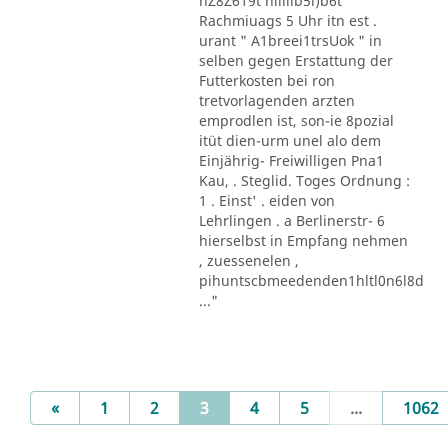
nZ8Z619t nlllllb5l)b6t
Rachmiuags 5 Uhr itn est .
urant " A1breei1trsUok " in
selben gegen Erstattung der
Futterkosten bei ron
tretvorlagenden arzten
emprodlen ist, son-ie 8pozial
itüt dien-urm unel alo dem
Einjährig- Freiwilligen Pna1
Kau, . Steglid. Toges Ordnung :
1 . Einst' . eiden von
Lehrlingen . a Berlinerstr- 6
hierselbst in Empfang nehmen
, zuessenelen ,
pihuntscbmeedenden1hltl0n6l8d
..."
Previous
(current)
«
1
2
3
4
5
...
1062