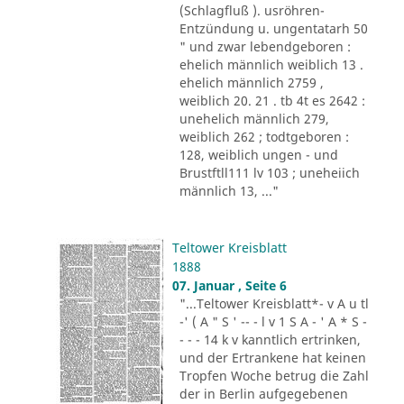
(Schlagfluß ). usröhren-
Entzündung u. ungentatarh 50
" und zwar lebendgeboren :
ehelich männlich weiblich 13 .
ehelich männlich 2759 ,
weiblich 20. 21 . tb 4t es 2642 :
unehelich männlich 279,
weiblich 262 ; todtgeboren :
128, weiblich ungen - und
Brustftll111 lv 103 ; uneheiich
männlich 13, ..."
Teltower Kreisblatt
1888
07. Januar , Seite 6
"...Teltower Kreisblatt*- v A u tl
-' ( A " S ' -- - l v 1 S A - ' A * S -
- - - 14 k v kanntlich ertrinken,
und der Ertrankene hat keinen
Tropfen Woche betrug die Zahl
der in Berlin aufgegebenen