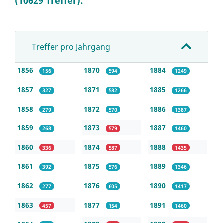
(10629 Treffer):
Treffer pro Jahrgang
1856
1870
1884
156
594
1249
1857
1871
1885
327
582
1266
1858
1872
1886
279
570
1387
1859
1873
1887
268
579
1460
1860
1874
1888
336
587
1435
1861
1875
1889
392
576
1346
1862
1876
1890
277
605
1417
1863
1877
1891
457
154
1460