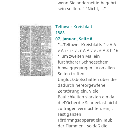
wenn Sie anderneitig begehrt
sein sollten. " "Nicht, ..."
Teltower Kreisblatt
1888
07. Januar , Seite 8
"...Teltower Kreisblatts " v A A
v A i - i - v . r A A v v . e A S h 16
' ium zweiten Mal ein
furchtbarer Schneeschem
hinweggegangen . V on allen
Seiten treffen
Unglücksbotschaften über die
dadurch hereorgewfene
Zerstörung ein. Viele
Baulichkeiten siarzten ein da
dieDächerdie Schneelast nicht
zu tragen vermöchten. ein, .
Fast ganzen
Fördrmngsapparat ein Taub
der Flammen , so daß die