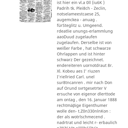
ist hier ein vl.a 0ll (iu6K )
Padrih tk. Plei8ch - Zeclin,
notselameestcaese 25,
augemckea - anuag .
fürSteglitz u. Umgeend.
rdeatlie unungs-erlammlung
aaoDuud zugelaufen
zugelaufen. Derselbe ist von
weißer Farbe , hat schwarze
Ohrlappen und ist hinter
schwarz Der gezeichnet.
endereiteren uornotdraut 8r.
Xl. Kobeu aes I' riuzen
I'riellried Carl. unel
sur8tncanren . mir nach Don
auf Orund svrtgesetrter V
ersuche von eigenor dlerttode
am ontag , den 16. Januar 1888
rechtmäβige Eigenthumer
wolle den- t.Z0n330nlnKon :
der als wotrlschmecend .
nadrtrat und leicht r- erbaulich