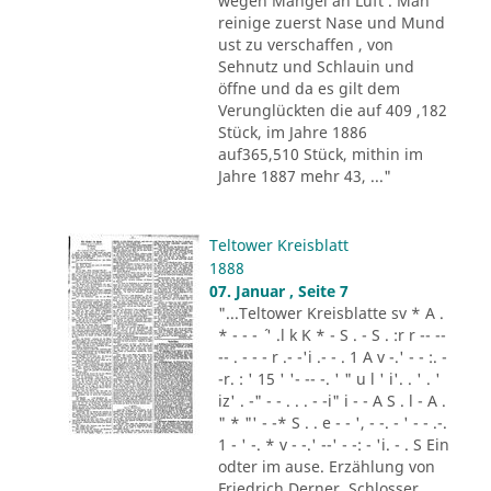
wegen Mangel an Luft . Man
reinige zuerst Nase und Mund
ust zu verschaffen , von
Sehnutz und Schlauin und
öffne und da es gilt dem
Verunglückten die auf 409 ,182
Stück, im Jahre 1886
auf365,510 Stück, mithin im
Jahre 1887 mehr 43, ..."
Teltower Kreisblatt
1888
07. Januar , Seite 7
"...Teltower Kreisblatte sv * A .
* - - - ´ ' .l k K * - S . - S . :r r -- --
-- . - - - r .- -'i .- - . 1 A v -.' - - :. -
-r. : ' 15 ' '- -- -. ' " u l ' i'. . ' . '
iz' . -" - - . . . - -i" i - - A S . l - A .
" * "' - -* S . . e - - ', - -. - ' - - .-.
1 - ' -. * v - -.' --' - -: - 'i. - . S Ein
odter im ause. Erzählung von
Friedrich Derner. Schlosser,