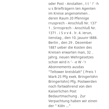
oder Post - Anstalten , t t ' !' -h
u s Briefträgern ten Agenten
im Kreise angenommen .
deren Raum 20 Pfennige
rrusprech - Anschluß Nr. 137'
1 . Srrnsprech - Anschluß Nr.
1371 . i S v v 4 . lr. 4. ierun,
iienstag , den 10. Jauunr t888.
Berlin , den 29 . Dezember
1887 ueber die Kosten des
Kreisen erwarten man, 32 .
Jahrg. neuen Wehrgesetzes
schon wird n '- -e W -'r
Abonnements ausdas
"Teltower kreisblatt" ( Preis 1
Mark 25 Pfg exek. Bringerlohn
Bringerlohn) Pfg. Postwerden
noch fortwährend von den
Kaiserlichen Post
Bedaurtmachung . Zur
Verpachtung haben wir einen
der " Köln ..."