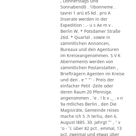
, Donnerstags und
Sonnabend0 . 1ibonneme .
tavrei 1 arü e5 kd . pro A
Inserate werden in der
Expedition : .- u s Ae m v .
Berlin W. * Potsdamer Straße
26d. * Quartal . sowie in
sämmtlichen Annoncen,
Bureaux und den Agenturen
im Kreiseangenommen. S V K
Abernements werden von
sämmtlichen Postanstalten ,
Briefträgern Agenten im Kreise
und den . e " "' - Preis der
einfacher Petit -Zeile oder
deren Raum 20 Pfennige.
angenommen . 'e . ! b v ._ . v n
9a mtliches Berlin , den Die
Magisiräte, Gemeinde reises
mache ich S .h terliu, den 6.
August l885. 30. Jahrgt "' , ' v
'o - 'i: über 82 pct . emmal, 13
pct. zweimal und etwas über