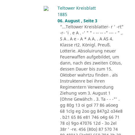
Teltower Kreisblatt
1885
06. August , Seite 3
"...Teltower Kreisblatter- r ' -rt"
-r- 'i . e A . -' " " - -- -- -" --- - " ,.
S A . A e - A * A A. . A AS 4.
Klasse rt2. Königl. Preuß.
Lotterie. Absoluirung neuer
Feuerwaffen aufgebildet, um
dann, nach des zweiten Cötus,
dessen Dauer bis zum 15.
Oktober wahrtzu finden . als
Instruktenre bei ihren
Regimentern Verwendung
Ziehung vom 3. August 1
(Ohne Gewähch . 3. Ta - - -"' .
gg 80g 13 oi gol 77 86 a6oeg
68 1clg eg 2oo gg 847g2 o34e8
. b21 65 86 e81 746 o4g 66 71
78 o) 9go 47076 12d - 3o 2el
38r ' -re. 456 (80o) 87 570 74