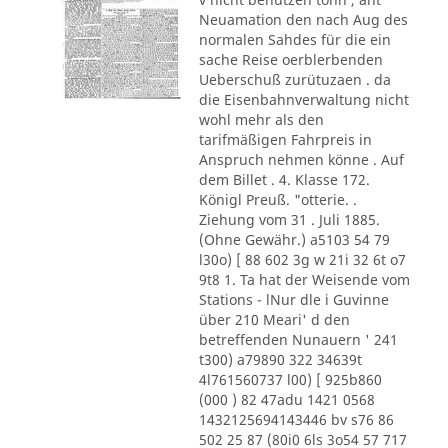
Neuamation den nach Aug des
normalen Sahdes für die ein
sache Reise oerblerbenden
Ueberschuß zurütuzaen . da
die Eisenbahnverwaltung nicht
wohl mehr als den
tarifmäßigen Fahrpreis in
Anspruch nehmen könne . Auf
dem Billet . 4. Klasse 172.
Königl Preuß. "otterie. .
Ziehung vom 31 . Juli 1885.
(Ohne Gewähr.) a5103 54 79
l30o) [ 88 602 3g w 21i 32 6t o7
9t8 1. Ta hat der Weisende vom
Stations - lNur dle i Guvinne
über 210 Meari' d den
betreffenden Nunauern ' 241
t300) a79890 322 34639t
4l761560737 l00) [ 925b860
(000 ) 82 47adu 1421 0568
1432125694143446 bv s76 86
502 25 87 (80i0 6ls 3o54 57 717