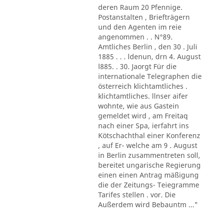
deren Raum 20 Pfennige.
Postanstalten , Briefträgern
und den Agenten im reie
angenommen . . N°89.
Amtliches Berlin , den 30 . Juli
1885 . . . ldenun, drn 4. August
l885. . 30. Jaorgt Für die
internationale Telegraphen die
österreich klichtamtliches .
klichtamtliches. llnser aifer
wohnte, wie aus Gastein
gemeldet wird , am Freitaq
nach einer Spa, ierfahrt ins
Kötschachthal einer Konferenz
, auf Er- welche am 9 . August
in Berlin zusammentreten soll,
bereitet ungarische Regierung
einen einen Antrag mäßigung
die der Zeitungs- Teiegramme
Tarifes stellen . vor. Die
Außerdem wird Bebauntm ..."