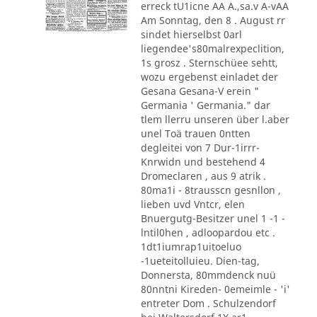
erreck tU1icne AA A.,sa.v A-vAA
Am Sonntag, den 8 . August rr
sindet hierselbst 0arl
liegendee's80malrexpeclition,
1s grosz . Sternschüee sehtt,
wozu ergebenst einladet der
Gesana Gesana-V erein "
Germania ' Germania." dar
tlem llerru unseren über l.aber
unel Toä trauen 0ntten
degleitei von 7 Dur-1irrr-
Knrwidn und bestehend 4
Dromeclaren , aus 9 atrik .
80ma1i - 8trausscn gesnllon ,
lieben uvd Vntcr, elen
Bnuergutg-Besitzer unel 1 -1 -
lntil0hen , adloopardou etc .
1dt1iumrap1uitoeluo
-1ueteitolluieu. Dien-tag,
Donnersta, 80mmdenck nuü
80nntni Kireden- 0emeimle - 'i'
entreter Dom . Schulzendorf