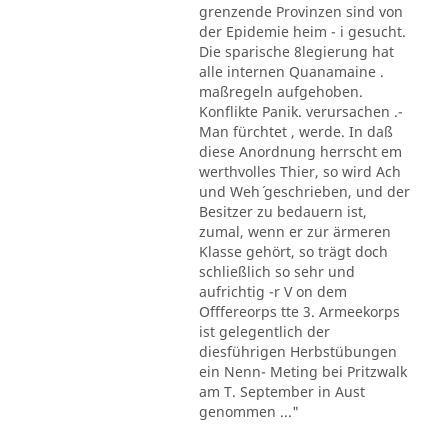
grenzende Provinzen sind von
der Epidemie heim - i gesucht.
Die sparische 8legierung hat
alle internen Quanamaine .
maßregeln aufgehoben.
Konflikte Panik. verursachen .-
Man fürchtet , werde. In daß
diese Anordnung herrscht em
werthvolles Thier, so wird Ach
und Weh´ geschrieben, und der
Besitzer zu bedauern ist,
zumal, wenn er zur ärmeren
Klasse gehört, so trägt doch
schließlich so sehr und
aufrichtig -r V on dem
Offfereorps tte 3. Armeekorps
ist gelegentlich der
diesführigen Herbstübungen
ein Nenn- Meting bei Pritzwalk
am T. September in Aust
genommen ..."