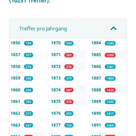
(10251 Treffer):
Treffer pro Jahrgang
1856
1870
1884
156
594
1249
1857
1871
1885
327
582
1266
1858
1872
1886
279
570
1387
1859
1873
1887
268
579
1460
1860
1874
1888
336
587
1435
1861
1875
1889
392
576
1346
1862
1876
1890
277
605
1417
1863
1877
1891
457
154
1460