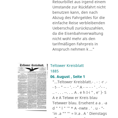
Retourbillet aus irgend einem
Umstande zur Rückfahrt nicht
benutzen kann, den nach
Abzug des Fahrgeldes für die
einfache Reise verbleibenden
Ueberschuß zurückzuzahlen,
da die Eisenbahnverwaltung
nicht wohl mehr als den
tarifmäßigen Fahrpreis in
Anspruch nehmen k ..."
Teltower Kreisblatt
1885
06. August , Seite 1
"...Teltower Kreisblatt.- . - : -r .-
- t- - " -- - '. - -" A - -- - - ' . -'- - .
.. - . . . --. . .. A . e h I-i " , e' )- S
A e A Tetww er Kreis blau
Tetwwer blau. Ersehent a a . -a
d " " l " '" * A -nwte . ' . u - "-
'in .a "" "' = lr.a . A ' Dienstags