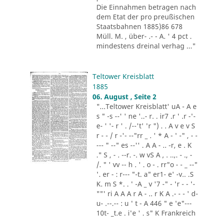
Die Einnahmen betragen nach
dem Etat der pro preußischen
Staatsbahnen 1885)86 678
Müll. M. , über- .- - A. ' 4 pct .
mindestens dreinal verhag ..."
Teltower Kreisblatt
1885
06. August , Seite 2
"...Teltower Kreisblatt' uA - A e
s " -s --' ' ne '..- r. . ir7 .r ' .r -'-
e- ' '- r ' . /--'t' 'r ") . . A v e v S
r - - / r -'- --"rr _ . ' * A - ' -" , - -
--- " --" es --'' . A A - .. -r, e . K
." S , - . --r. -. w vS A , . ..,. - ., -
/. " ' vv -- h . ' . o - . rr"o - - _ --"
'. er - : r--- "-t. a" er1- e' -v.. .S
K. m S *. . ' -A _ v '7 -" - 'r - - '-
""' ri A A A r A - .. r K A .- - - ' d-
u- .--.-- : u ' t - A 446 " e 'e"---
10t- _t.e . i'e ' . s" K Frankreich