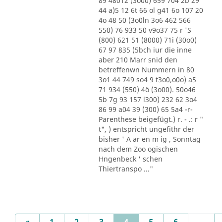
89 48012 (3o00) 659 704 2b 29
44 a)5 12 6t 66 ol g41 6o 107 20
4o 48 50 (3o0ln 3o6 462 566
550) 76 933 50 v9o37 75 r 'S
(800) 621 51 (8000) 71i (30o0)
67 97 835 (5bch iur die inne
aber 210 Marr snid den
betreffenwn Nummern in 80
3o1 44 749 so4 9 t3o0,o0o) a5
71 934 (550) 4ö (3o00). 50o46
5b 7g 93 157 l300) 232 62 3o4
86 99 a04 39 (300) 65 5a4 -r-
Parenthese beigefügt.) r. - .: r "
t", ) entspricht ungefithr der
bisher ' A ar en m ig , Sonntag
nach dem Zoo ogischen
Hngenbeck ' schen
Thiertranspo ..."
Previous
(current)
«
1
2
3
4
5
6
...