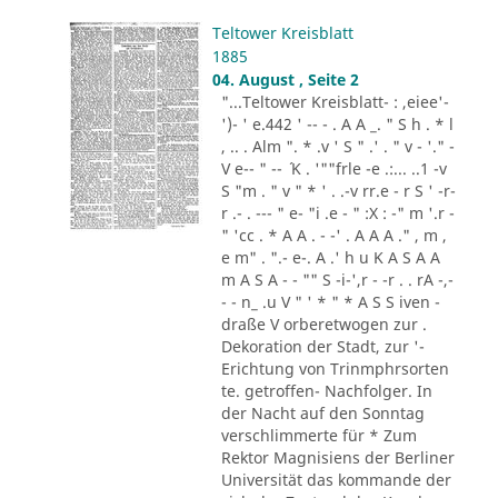
Teltower Kreisblatt
1885
04. August , Seite 2
"...Teltower Kreisblatt- : ,eiee'-
')- ' e.442 ' -- - . A A _. " S h . * l
, .. . Alm ". * .v ' S " .' . " v - '." -
V e-- " -- ´ K . '""frle -e .:... ..1 -v
S "m . " v " * ' . .-v rr.e - r S ' -r-
r .- . --- " e- "i .e - " :X : -" m '.r -
" 'cc . * A A . - -' . A A A ." , m ,
e m" . ".- e-. A .' h u K A S A A
m A S A - - "" S -i-',r - -r . . rA -,-
- - n_ .u V " ' * " * A S S iven -
draße V orberetwogen zur .
Dekoration der Stadt, zur '-
Erichtung von Trinmphrsorten
te. getroffen- Nachfolger. In
der Nacht auf den Sonntag
verschlimmerte für * Zum
Rektor Magnisiens der Berliner
Universität das kommande der