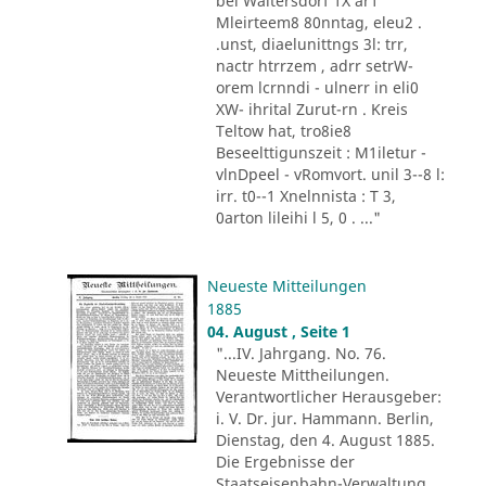
bei Waltersdorf 1X ar1
Mleirteem8 80nntag, eleu2 .
.unst, diaelunittngs 3l: trr,
nactr htrrzem , adrr setrW-
orem lcrnndi - ulnerr in eli0
XW- ihrital Zurut-rn . Kreis
Teltow hat, tro8ie8
Beseelttigunszeit : M1iletur -
vlnDpeel - vRomvort. unil 3--8 l:
irr. t0--1 Xnelnnista : T 3,
0arton lileihi l 5, 0 . ..."
Neueste Mitteilungen
1885
04. August , Seite 1
"...IV. Jahrgang. No. 76.
Neueste Mittheilungen.
Verantwortlicher Herausgeber:
i. V. Dr. jur. Hammann. Berlin,
Dienstag, den 4. August 1885.
Die Ergebnisse der
Staatseisenbahn-Verwaltung.