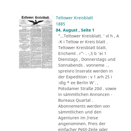
Teltower Kreisblatt
1885
04. August , Seite 1
"...Teltower Kreisblatt. ' vl h , A
-K i Teltow er Kreis blatt .
Teltower Kreisblatt blatt.
Erichemt . r"- . -,S b 'ei 1
Dienstags , Donnerstags und
Sonnabends . vonneme . ,
spreivro Inserate werden in
der Expedition : v 1 arh 25 i
:dlg * ee Berlin W'. ,
Potsdamer Straße 20d . sowie
in sämmtlichen Annoncen -
Bureaux Quartal .
Abonnements werden von
sämmtlichen und den
Agenturen im /reise
angenommen. Preis der
einfacher Petit-Zeile oder