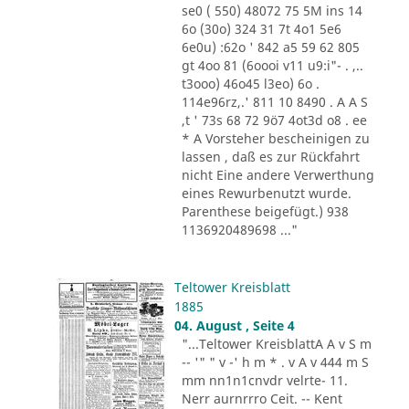
se0 ( 550) 48072 75 5M ins 14
6o (30o) 324 31 7t 4o1 5e6
6e0u) :62o ' 842 a5 59 62 805
gt 4oo 81 (6oooi v11 u9:i"- . ,..
t3ooo) 46o45 l3eo) 6o .
114e96rz,.' 811 10 8490 . A A S
,t ' 73s 68 72 9ö7 4ot3d o8 . ee
* A Vorsteher bescheinigen zu
lassen , daß es zur Rückfahrt
nicht Eine andere Verwerthung
eines Rewurbenutzt wurde.
Parenthese beigefügt.) 938
1136920489698 ..."
Teltower Kreisblatt
1885
04. August , Seite 4
"...Teltower KreisblattA A v S m
-- '" " v -' h m * . v A v 444 m S
mm nn1n1cnvdr velrte- 11.
Nerr aurnrrro Ceit. -- Kent