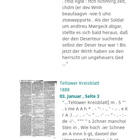
. rmd ngte : ffch nchmrrg zelt,
chdm (er dev Wmh
beaufaagvn -voe-5 uho
ztoewepporte . Als der Soldat
um andtreu Mwrgeck abgar,
stellte es sich bald heraus, daß
der den Deserteur suchende
selbst der Deser teur war ! Bis
jetzt der Wirth haben sie den
herrscht un ungeheuers Ged
..."
Teltower Kreisblatt
1888
03. Januar , Seite 3
"...Teltower Kreisblatt[ m . S "'
. s me A A h * . - "- - .. ' - .- . e K
r A .l . ,- . .- '-- " . . -' - - " - . - : -
de -i'-. """ " s 2chner manchoi
Sten in . Wie hoch .ier Schnee
an A innn li-gt, davonl der
Umgegend Mosioua .' li-gt