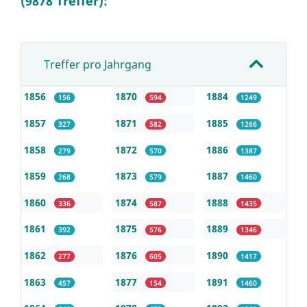
(9878 Treffer):
Treffer pro Jahrgang
1856
1870
1884
156
594
1249
1857
1871
1885
327
582
1266
1858
1872
1886
279
570
1387
1859
1873
1887
268
579
1460
1860
1874
1888
336
587
1435
1861
1875
1889
392
576
1346
1862
1876
1890
277
605
1417
1863
1877
1891
457
154
1460