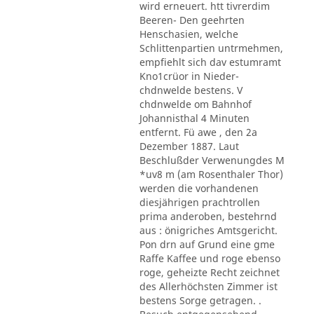
wird erneuert. htt tivrerdim
Beeren- Den geehrten
Henschasien, welche
Schlittenpartien untrmehmen,
empfiehlt sich dav estumramt
Kno1crüor in Nieder-
chdnwelde bestens. V
chdnwelde om Bahnhof
Johannisthal 4 Minuten
entfernt. Fü awe , den 2a
Dezember 1887. Laut
Beschlußder Verwenungdes M
*uv8 m (am Rosenthaler Thor)
werden die vorhandenen
diesjährigen prachtrollen
prima anderoben, bestehrnd
aus : önigriches Amtsgericht.
Pon drn auf Grund eine gme
Raffe Kaffee und roge ebenso
roge, geheizte Recht zeichnet
des Allerhöchsten Zimmer ist
bestens Sorge getragen. .