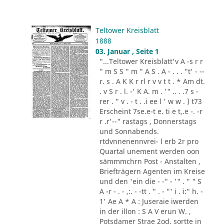
Teltower Kreisblatt
1888
03. Januar , Seite 1
"...Teltower Kreisblatt'v A -s r r
" m S S " m " A S . A - . . . "t' - --
r. s . A K K r rl r v v t t . * Am dt.
. v S r . l. -' K A. m . '" .. . .7 s -
rer . " v . - t . .i ee l ' w w . ) t73
Erscheint 7se.e-t e. ti e t,.e -. -r
r .r'--" rastags , Donnerstags
und Sonnabends.
rtdvnnenennvrei- l erb 2r pro
Quartal unement werden oon
sämmmchrn Post - Anstalten ,
Briefträgern Agenten im Kreise
und den 'ein die - -" - '" . " " S
A -r - . - ,:. - -tt . " . - "' i . i:" h. -
1' Ae A * A : Juseraie iwerden
in der illon : S A V erun W. ,
Potsdamer Strae 2od. sortte in