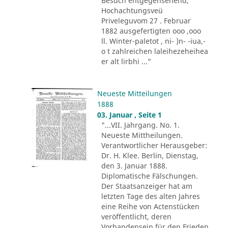
Besuch entgegensehend,
Hochachtungsveü
Priveleguvom 27 . Februar
1882 ausgefertigten ooo ,ooo
ll. Winter-paletot , ni- )n- -iua,-
o t zahlreichen laleihezeheihea
er alt lirbhi ..."
Neueste Mitteilungen
1888
03. Januar , Seite 1
"...VII. Jahrgang. No. 1.
Neueste Mittheilungen.
Verantwortlicher Herausgeber:
Dr. H. Klee. Berlin, Dienstag,
den 3. Januar 1888.
Diplomatische Fälschungen.
Der Staatsanzeiger hat am
letzten Tage des alten Jahres
eine Reihe von Actenstücken
veröffentlicht, deren
Vorhandensein für den Frieden