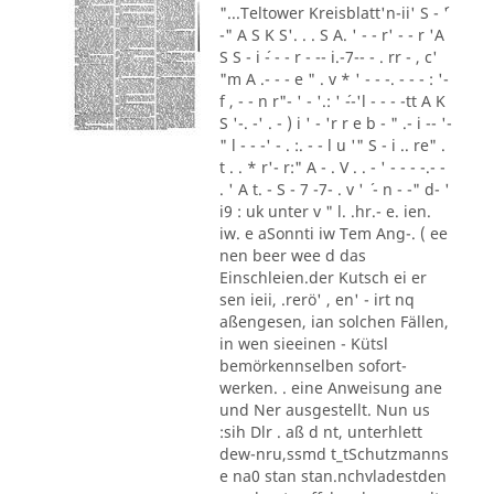
"...Teltower Kreisblatt'n-ii' S - ´'
-" A S K S'. . . S A. ' - - r' - - r 'A
S S - i ´- - - r - -- i.-7-- - . rr - , c'
"m A .- - - e " . v * ' - - -. - - - : '-
f , - - n r"- ' - '.: ' ´--'l - - - -tt A K
S '-. -' . - ) i ' - 'r r e b - " .- i -- '-
" l - - -' - . :. - - l u '" S - i .. re" .
t . . * r'- r:" A - . V . . - ' - - - -.- -
. ' A t. - S - 7 -7- . v ' ´ - n - -" d- '
i9 : uk unter v " l. .hr.- e. ien.
iw. e aSonnti iw Tem Ang-. ( ee
nen beer wee d das
Einschleien.der Kutsch ei er
sen ieii, .rerö' , en' - irt nq
aßengesen, ian solchen Fällen,
in wen sieeinen - Kütsl
bemörkennselben sofort-
werken. . eine Anweisung ane
und Ner ausgestellt. Nun us
:sih Dlr . aß d nt, unterhlett
dew-nru,ssmd t_tSchutzmanns
e na0 stan stan.nchvladestden