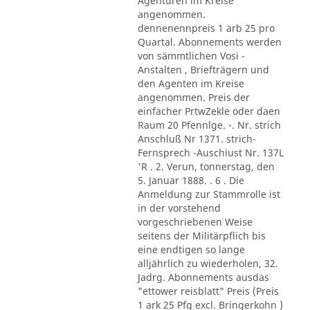
Agenturen im Kreise
angenommen.
dennenennpreis 1 arb 25 pro
Quartal. Abonnements werden
von sämmtlichen Vosi -
Anstalten , Briefträgern und
den Agenten im Kreise
angenommen. Preis der
einfacher PrtwZekle oder daen
Raum 20 Pfennlge. -. Nr. strich
Anschluß Nr 1371. strich-
Fernsprech -Auschiust Nr. 137L
'R . 2. Verun, tonnerstag, den
5. Januar 1888. . 6 . Die
Anmeldung zur Stammrolle ist
in der vorstehend
vorgeschriebenen Weise
seitens der Militärpflich bis
eine endtigen so lange
alljährlich zu wiederholen, 32.
Jadrg. Abonnements ausdas
"ettower reisblatt" Preis (Preis
1 ark 25 Pfg excl. Bringerkohn )