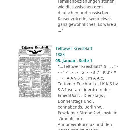
Familienbeziehungen stehen,
wie dies zwischen dem
deutschen und russischen
Kaiser zutreffe, seien etwas
ganz gewöhnliches. Es wäre al
..."
Teltower Kreisblatt
1888
05. Januar , Seite 1
"...Teltower Kreisblatt* S ... . t -
- - ' -' , - . - : S '- .- a :' ' K .r -'*
_. - . A A v S S K m A A e,
Tettomer Erschnnt e .l K K S hv
S A Inserate i)uerdrn n der
EmediUon : . Dienstags ,
Donnerstags und .
eonnabends. Berlin W. ,
Powdamer Strebe 2sd sowie in
sämnnlichm
AnnoneemBurmux und den