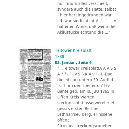
nur rinum alles verschieit,
svndera auch die Hatte. selbst
- hier hereingedrungen war,
iid lwar sierlichtcht-A -' - '-- . v
haltenen Wone, daß wenn die
Akliustücke echtund die ..."
Teltower Kreisblatt
1888
03. Januar , Seite 4
"...Teltower KreisblattA A A S S
A * "-." i v S S K A v i --t.-Dad
die eits un untern 30. Aurll d.
Is. 1inm den rbeiter on1lev
uante geb. am i0. JuU 1865 in
Offen Kreis Warten:
stertuncaat -tlasse(wereler el
gessrs ersten Berliner
Lethharrse0 berg, erinssene
offene
Strusnoastreckungscaneben