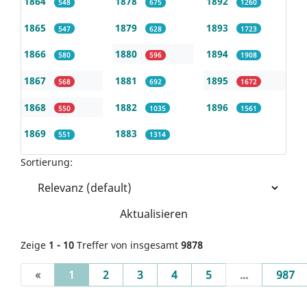
1864
1878
1892
548
675
1260
1865
1879
1893
547
628
1723
1866
1880
1894
580
596
1908
1867
1881
1895
568
692
1672
1868
1882
1896
550
1035
1561
1869
1883
551
1314
Sortierung:
Aktualisieren
Zeige
1 - 10
Treffer von insgesamt
9878
(current)
«
1
2
3
4
5
...
987