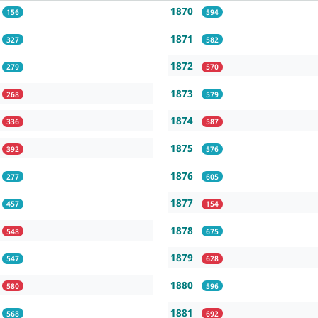
1870
156
594
1871
327
582
1872
279
570
1873
268
579
1874
336
587
1875
392
576
1876
277
605
1877
457
154
1878
548
675
1879
547
628
1880
580
596
1881
568
692