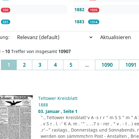
1882
550
1035
1883
551
1314
Aktualisieren
rung:
1 - 10
Treffer von insgesamt
10907
(current)
1
2
3
4
5
...
1090
1091
Teltower Kreisblatt
1888
03. Januar , Seite 1
"...Teltower Kreisblatt'v A -s r r " m S S " m " A S . 
. v S r . l. -' K A. m . '" .. . .7 s - rer . " v . - t . .
.r'--" rastags , Donnerstags und Sonnabends. 
werden oon sämmmchrn Post - Anstalten , Brief