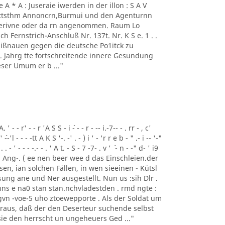
 - 1' Ae A * A : Juseraie iwerden in der illon : S A V
mmttsthm Annoncrn,Burmui und den Agenturnn
 Perivne oder da rn angenommen. Raum Lo
h Fernstrich-Anschluß Nr. 137t. Nr. K S e. 1 . .
 Mißnauen gegen die deutsche Po1itck zu
62 . Jahrg tte fortschreitende innere Gesundung
ser Umum er b ..."
- - r' - - r 'A S S - i ´- - - r - -- i.-7-- - . rr - , c'
' ´--'l - - - -tt A K S '-. -' . - ) i ' - 'r r e b - " .- i -- '-"
 . . - ' - - - -.- - . ' A t. - S - 7 -7- . v ' ´ - n - -" d- ' i9
Tem Ang-. ( ee nen beer wee d das Einschleien.der
gesen, ian solchen Fällen, in wen sieeinen - Kütsl
ung ane und Ner ausgestellt. Nun us :sih Dlr .
ns e na0 stan stan.nchvladestden . rmd ngte :
vn -voe-5 uho ztoewepporte . Als der Soldat um
eraus, daß der den Deserteur suchende selbst
 sie den herrscht un ungeheuers Ged ..."