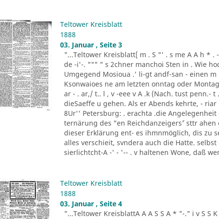
Teltower Kreisblatt
1888
03. Januar , Seite 3
"...Teltower Kreisblatt[ m . S "' . s me A A h * . - "- - ..
de -i'-. """ " s 2chner manchoi Sten in . Wie ho
Umgegend Mosioua .' li-gt andf-san - einen m
Ksonwaioes ne am letzten onntag oder Montag
ar - . ar,/ t.. l , v -eee v A .k (Nach. tust penn.- t .
dieSaeffe u gehen. Als er Abends kehrte, - riar 
8Ur'' Petersburg: . erachta .die Angelegenheit
ternärung des "en Reichdanzeigers´' sttr ahen
dieser Erklärung ent- es ihmnmöglich, dis zu s
alles verschieit, svndera auch die Hatte. selbs
sierlichtcht-A -' - '-- . v haltenen Wone, daß w
Teltower Kreisblatt
1888
03. Januar , Seite 4
"...Teltower KreisblattA A A S S A * "-." i v S S K