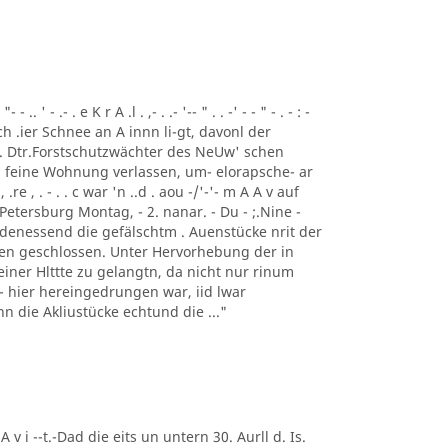
 ' - .- . e K r A .l . ,- . .- '-- " . . -' - - " - . - : -
ch .ier Schnee an A innn li-gt, davonl der
 . Dtr.Forstschutzwächter des NeUw' schen
 feine Wohnung verlassen, um- elorapsche- ar
, .re , . - . . c war 'n ..d . aou -/'-'- m A A v auf
Petersburg Montag, - 2. nanar. - Du - ;.Nine -
 denessend die gefälschtm . Auenstücke nrit der
 en geschlossen. Unter Hervorhebung der in
einer Hlttte zu gelangtn, da nicht nur rinum
t - hier hereingedrungen war, iid lwar
enn die Akliustücke echtund die ..."
 A v i --t.-Dad die eits un untern 30. Aurll d. Is.