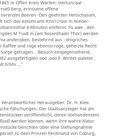
1865 in Offen Kreis Warten: stertuncaat -
arrse0 berg, erinssene offene
 tivrerdim Beeren- Den geehrten Henschasien,
t sich dav estumramt Kno1crüor in Nieder-
hannisthal 4 Minuten entfernt. Fü awe , den
ngdes M *uv8 m (am Rosenthaler Thor) werden
ima anderoben, bestehrnd aus : önigriches
e Kaffee und roge ebenso roge, geheizte Recht
s Sorge getragen. . Besuch entgegensehend,
 ausgefertigten ooo ,ooo ll. Winter-paletot ,
t lirbhi ..."
. Verantwortlicher Herausgeber: Dr. H. Klee.
tische Fälschungen. Der Staatsanzeiger hat am
ctenstücken veröffentlicht, deren Vorhandensein
nißvoll werden können, wenn ihre wahre Natur
tenstücke berichten über eine Stellungnahme
peciell zu dem Prinzen Ferdinand von Coburg,