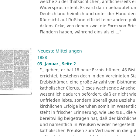
welche zu der thatsächlichen, amtlicherseits
Widerspruch steht. Es wird darin behauptet un
Deutschland heimlich und unter der Hand den 
Rücksicht auf Rußland officiell eine andere pol
Actenstücke, von denen zwei die Form von Brie
Flandern haben, während eins als ei ..."
Neueste Mitteilungen
1888
03. Januar , Seite 2
"...geben, er hat 18 neue Erzbisthümer, 46 Bis
errichtet, bestehen doch in den Vereinigten 
Erzbisthümer, eine große Anzahl von Bisthüm
katholischer Clerus. Dieses wachsende Ansehen 
wesentlich dadurch befördert, daß er nicht wie
Unfrieden lebte, sondern überall gute Beziehu
kirchlichen Erfolge beruhen somit im Wesentli
steht in frischer Erinnerung, wie Leo XIII., di
bereitwillig beigetragen hat, daß der kirchlic
und namentlich in Preußen wieder hergestellt 
katholischen Preußen zum Vertrauen in die gu