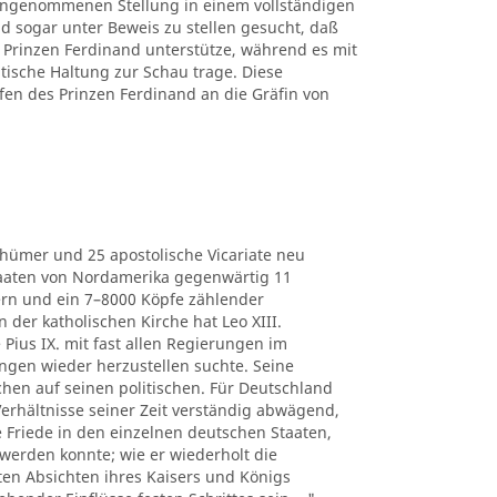
 eingenommenen Stellung in einem vollständigen
d sogar unter Beweis zu stellen gesucht, daß
Prinzen Ferdinand unterstütze, während es mit
itische Haltung zur Schau trage. Diese
fen des Prinzen Ferdinand an die Gräfin von
thümer und 25 apostolische Vicariate neu
Staaten von Nordamerika gegenwärtig 11
ern und ein 7–8000 Köpfe zählender
der katholischen Kirche hat Leo XIII.
 Pius IX. mit fast allen Regierungen im
ngen wieder herzustellen suchte. Seine
chen auf seinen politischen. Für Deutschland
e Verhältnisse seiner Zeit verständig abwägend,
he Friede in den einzelnen deutschen Staaten,
werden konnte; wie er wiederholt die
ten Absichten ihres Kaisers und Königs