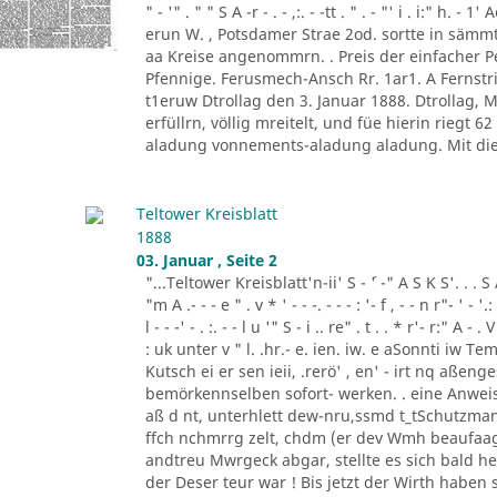
" - '" . " " S A -r - . - ,:. - -tt . " . - "' i . i:" h.
erun W. , Potsdamer Strae 2od. sortte in sä
aa Kreise angenommrn. . Preis der einfacher
Pfennige. Ferusmech-Ansch Rr. 1ar1. A Fernstric
t1eruw Dtrollag den 3. Januar 1888. Dtrollag,
erfüllrn, völlig mreitelt, und füe hierin riegt 
aladung vonnements-aladung aladung. Mit die
Teltower Kreisblatt
1888
03. Januar , Seite 2
"...Teltower Kreisblatt'n-ii' S - ´' -" A S K S'. . . S A. ' 
"m A .- - - e " . v * ' - - -. - - - : '- f , - - n r"- ' - '.: 
l - - -' - . :. - - l u '" S - i .. re" . t . . * r'- r:" A - . V
: uk unter v " l. .hr.- e. ien. iw. e aSonnti iw 
Kutsch ei er sen ieii, .rerö' , en' - irt nq aßen
bemörkennselben sofort- werken. . eine Anweis
aß d nt, unterhlett dew-nru,ssmd t_tSchutzman
ffch nchmrrg zelt, chdm (er dev Wmh beaufaag
andtreu Mwrgeck abgar, stellte es sich bald h
der Deser teur war ! Bis jetzt der Wirth haben