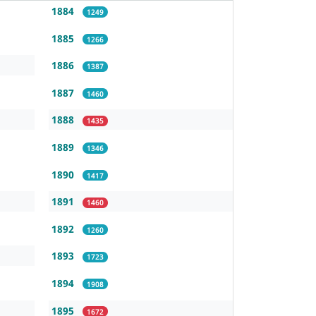
1884
1249
1885
1266
1886
1387
1887
1460
1888
1435
1889
1346
1890
1417
1891
1460
1892
1260
1893
1723
1894
1908
1895
1672