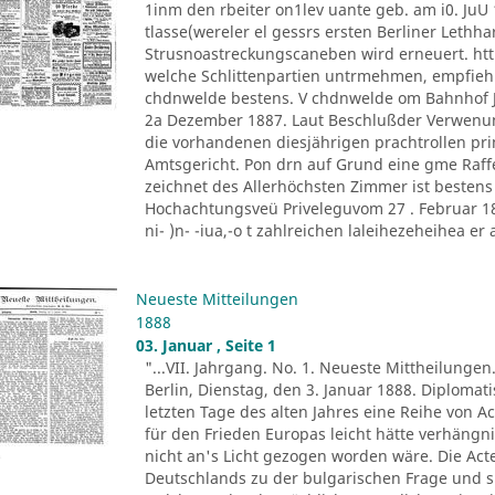
1inm den rbeiter on1lev uante geb. am i0. JuU 
tlasse(wereler el gessrs ersten Berliner Lethh
Strusnoastreckungscaneben wird erneuert. htt
welche Schlittenpartien untrmehmen, empfiehl
chdnwelde bestens. V chdnwelde om Bahnhof Jo
2a Dezember 1887. Laut Beschlußder Verwenu
die vorhandenen diesjährigen prachtrollen pr
Amtsgericht. Pon drn auf Grund eine gme Raff
zeichnet des Allerhöchsten Zimmer ist besten
Hochachtungsveü Priveleguvom 27 . Februar 1882
ni- )n- -iua,-o t zahlreichen laleihezeheihea er al
Neueste Mitteilungen
1888
03. Januar , Seite 1
"...VII. Jahrgang. No. 1. Neueste Mittheilungen
Berlin, Dienstag, den 3. Januar 1888. Diploma
letzten Tage des alten Jahres eine Reihe von A
für den Frieden Europas leicht hätte verhäng
nicht an's Licht gezogen worden wäre. Die Ac
Deutschlands zu der bulgarischen Frage und s