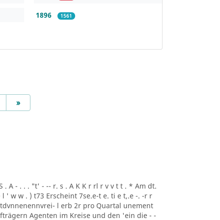
1896
1561
Next
»
A - . . . "t' - -- r. s . A K K r rl r v v t t . * Am dt.
i ee l ' w w . ) t73 Erscheint 7se.e-t e. ti e t,.e -. -r r
rtdvnnenennvrei- l erb 2r pro Quartal unement
trägern Agenten im Kreise und den 'ein die - -