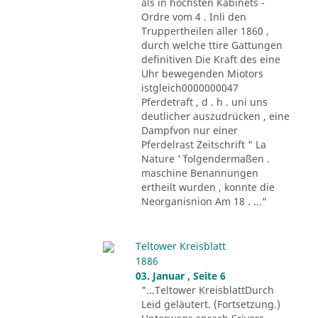
als in höchsten Kabinets -
Ordre vom 4 . Inli den
Truppertheilen aller 1860 ,
durch welche ttire Gattungen
definitiven Die Kraft des eine
Uhr bewegenden Miotors
istgleich0000000047
Pferdetraft , d . h . uni uns
deutlicher auszudrücken , eine
Dampfvon nur einer
Pferdelrast Zeitschrift " La
Nature '´ folgendermaßen .
maschine Benannungen
ertheilt wurden , konnte die
Neorganisnion Am 18 . ..."
Teltower Kreisblatt
1886
03. Januar , Seite 6
"...Teltower KreisblattDurch
Leid geläutert. (Fortsetzung.)