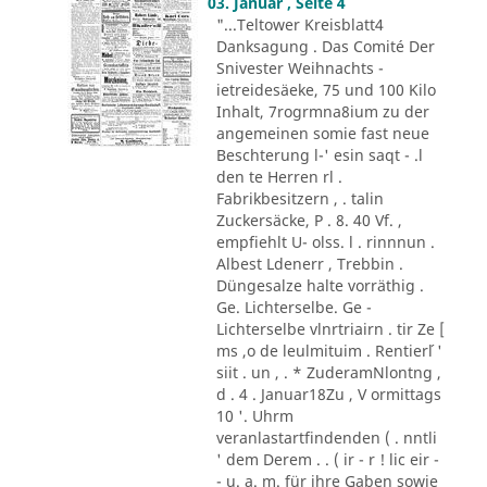
03. Januar , Seite 4
"...Teltower Kreisblatt4
Danksagung . Das Comité Der
Snivester Weihnachts -
ietreidesäeke, 75 und 100 Kilo
Inhalt, 7rogrmna8ium zu der
angemeinen somie fast neue
Beschterung l-' esin saqt - .l
den te Herren rl .
Fabrikbesitzern , . talin
Zuckersäcke, P . 8. 40 Vf. ,
empfiehlt U- olss. l . rinnnun .
Albest Ldenerr , Trebbin .
Düngesalze halte vorräthig .
Ge. Lichterselbe. Ge -
Lichterselbe vlnrtriairn . tir Ze [
ms ,o de leulmituim . Rentier´l '
siit . un , . * ZuderamNlontng ,
d . 4 . Januar18Zu , V ormittags
10 '. Uhrm
veranlastartfindenden ( . nntli
' dem Derem . . ( ir - r ! lic eir -
- u. a. m. für ihre Gaben sowie