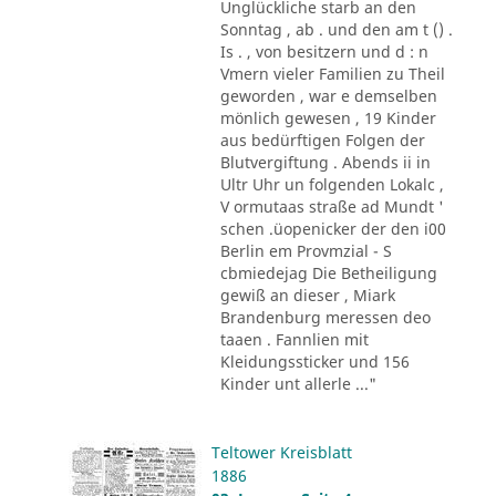
Unglückliche starb an den
Sonntag , ab . und den am t () .
Is . , von besitzern und d : n
Vmern vieler Familien zu Theil
geworden , war e demselben
mönlich gewesen , 19 Kinder
aus bedürftigen Folgen der
Blutvergiftung . Abends ii in
Ultr Uhr un folgenden Lokalc ,
V ormutaas straße ad Mundt '
schen .üopenicker der den i00
Berlin em Provmzial - S
cbmiedejag Die Betheiligung
gewiß an dieser , Miark
Brandenburg meressen deo
taaen . Fannlien mit
Kleidungssticker und 156
Kinder unt allerle ..."
Teltower Kreisblatt
1886