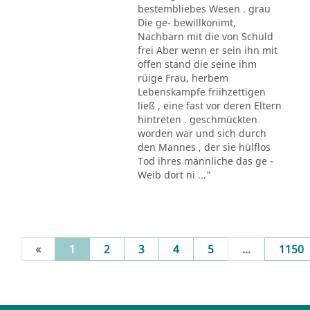
bestembliebes Wesen . grau
Die ge- bewillkonimt,
Nachbarn mit die von Schuld
frei Aber wenn er sein ihn mit
offen stand die seine ihm
rüige Frau, herbem
Lebenskampfe friihzettigen
ließ , eine fast vor deren Eltern
hintreten . geschmückten
worden war und sich durch
den Mannes , der sie hülflos
Tod ihres männliche das ge -
Weib dort ni ..."
(current)
«
1
2
3
4
5
...
1150