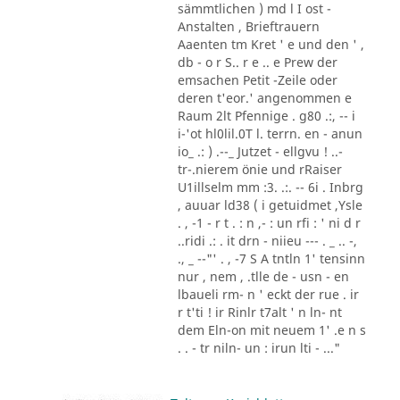
sämmtlichen ) md l I ost -
Anstalten , Brieftrauern
Aaenten tm Kret ' e und den ' ,
db - o r S.. r e .. e Prew der
emsachen Petit -Zeile oder
deren t'eor.' angenommen e
Raum 2lt Pfennige . g80 .:, -- i
i-'ot hl0lil.0T l. terrn. en - anun
io_ .: ) .--_ Jutzet - ellgvu ! ..-
tr-.nierem önie und rRaiser
U1illselm mm :3. .:. -- 6i . Inbrg
, auuar ld38 ( i getuidmet ,Ysle
. , -1 - r t . : n ,- : un rfi : ' ni d r
..ridi .: . it drn - niieu --- . _ .. -,
., _ --"' . , -7 S A tntln 1' tensinn
nur , nem , .tlle de - usn - en
lbaueli rm- n ' eckt der rue . ir
r t'ti ! ir Rinlr t7alt ' n ln- nt
dem Eln-on mit neuem 1' .e n s
. . - tr niln- un : irun lti - ..."