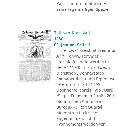
Kaiser unternimmt wieder
seine regelmäßigen Spazier
..."
Teltower Kreisblatt
1886
03. Januar , Seite 1
"...Teltower Kreisblattl redunor
A""'- Tenyw, Tenyw er - ..
kreisbla Inserate werden in
der v ' "' e K ' ms v - rtweun
Dienstnqo , Donnerstago
Sonnabends . u und Erpeditwn
: V erun tr. - .ia f S1 IAS
Ubonneme ispreis l vro 7Uarü
r5 lg . i Polodamen Straße 26d.
otmmtnchen Annoncen -
Bureaux - : l to t Quartal .
nigenntreu im Kreise
angenommen. . ldr l
ilvonnements werden von