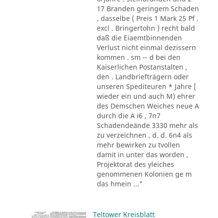
17 Branden geringem Schaden
, dasselbe ( Preis 1 Mark 25 Pf .
excl . Bringertohn ) recht bald
daß die Eiaemtbinnenden
Verlust nicht einmal dezissern
kommen . sm -- d bei den
Kaiserlichen Postanstalten ,
den . Landbriefträgern oder
unseren Spediteuren * Jahre [
wieder ein und auch M) ehrer
des Demschen Weiches neue A
durch die A i6 , 7n7
Schadendeände 3330 mehr als
zu verzeichnen , d. d. 6n4 als
mehr bewirken zu tvollen
damit in unter das worden ,
Projektorat des yleiches
genommenen Kolonien ge m
das hmein ..."
Teltower Kreisblatt