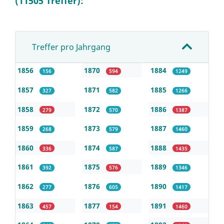
(11505 Treffer):
Treffer pro Jahrgang
1856
1870
1884
156
594
1249
1857
1871
1885
327
582
1266
1858
1872
1886
279
570
1387
1859
1873
1887
268
579
1460
1860
1874
1888
336
587
1435
1861
1875
1889
392
576
1346
1862
1876
1890
277
605
1417
1863
1877
1891
457
154
1460