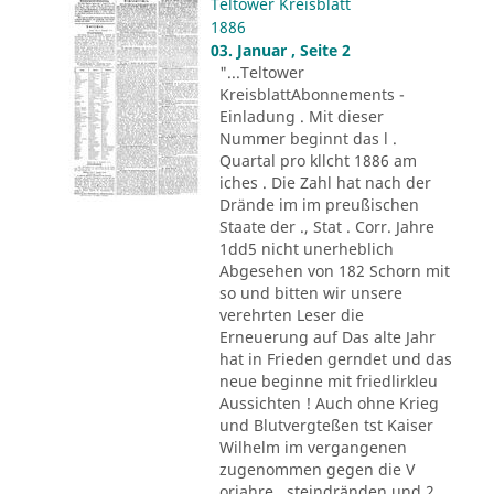
Teltower Kreisblatt
1886
03. Januar , Seite 2
"...Teltower
KreisblattAbonnements -
Einladung . Mit dieser
Nummer beginnt das l .
Quartal pro kllcht 1886 am
iches . Die Zahl hat nach der
Drände im im preußischen
Staate der ., Stat . Corr. Jahre
1dd5 nicht unerheblich
Abgesehen von 182 Schorn mit
so und bitten wir unsere
verehrten Leser die
Erneuerung auf Das alte Jahr
hat in Frieden gerndet und das
neue beginne mit friedlirkleu
Aussichten ! Auch ohne Krieg
und Blutvergteßen tst Kaiser
Wilhelm im vergangenen
zugenommen gegen die V
orjahre . steindränden und 2