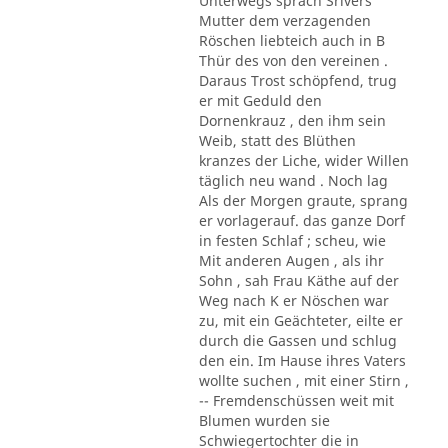
Unterwegs sprach Srivers
Mutter dem verzagenden
Röschen liebteich auch in B
Thür des von den vereinen .
Daraus Trost schöpfend, trug
er mit Geduld den
Dornenkrauz , den ihm sein
Weib, statt des Blüthen
kranzes der Liche, wider Willen
täglich neu wand . Noch lag
Als der Morgen graute, sprang
er vorlagerauf. das ganze Dorf
in festen Schlaf ; scheu, wie
Mit anderen Augen , als ihr
Sohn , sah Frau Käthe auf der
Weg nach K er Nöschen war
zu, mit ein Geächteter, eilte er
durch die Gassen und schlug
den ein. Im Hause ihres Vaters
wollte suchen , mit einer Stirn ,
-- Fremdenschüssen weit mit
Blumen wurden sie
Schwiegertochter die in