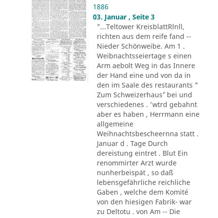
1886
03. Januar , Seite 3
"...Teltower KreisblattRlnll,
richten aus dem reife fand --
Nieder Schönweibe. Am 1 .
Weibnachtsseiertage s einen
Arm aebolt Weg in das Innere
der Hand eine und von da in
den im Saale des restaurants "
Zum Schweizerhaus´' bei und
verschiedenes . 'wtrd gebahnt
aber es haben , Herrmann eine
allgemeine
Weihnachtsbescheernna statt .
Januar d . Tage Durch
dereistung eintret . Blut Ein
renommirter Arzt wurde
nunherbeispät , so daß
lebensgefährliche reichliche
Gaben , welche dem Komité
von den hiesigen Fabrik- war
zu Deltotu . von Am -- Die