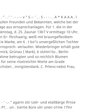
. .' ' . - - -- v " S -- ' . . S - - - . . A * K A A A . l
ung. ullen Freunden und Bekannten, welche bei der
ge aus ernsprechanlagen. Für 1. die in der
enstag, d. 25. Zaunar 13b7 V ormittags 10 Uhr,
en Er- fitrzhaarig, weiß mit braungeflecktem
e Marke, am 6 . t bo"v unvergeßlichen Tochter
rnsprech- verlaufen. Wiederbringer erhält gute
enick, Grünau ( Mark), b oUmn1tu , Berlin
ilnahme betrugten und so reichlich Blumen
für seine rtostreichtn Worte am Grade
chsten , innigstendank. C. Prleno nebst Frau,
 ' ' - ' -.-." agarm stir Uolr- und etall8ärge lfrnse
5 P1. . un . Isertie 8üre ulir unen o1me 17lnr