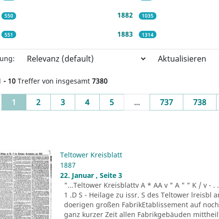
1882
550
1035
1883
551
1314
Aktualisieren
rung:
1 - 10
Treffer von insgesamt
7380
(current)
1
2
3
4
5
...
737
738
Teltower Kreisblatt
1887
22. Januar , Seite 3
"...Teltower Kreisblattv A * AA v " A " " K / v - . . . -r
1 .D S - Heilage zu issr. S des Teltower lreisbl 
doerigen großen FabrikEtablissement auf noch n
ganz kurzer Zeit allen Fabrikgebäuden mitthei