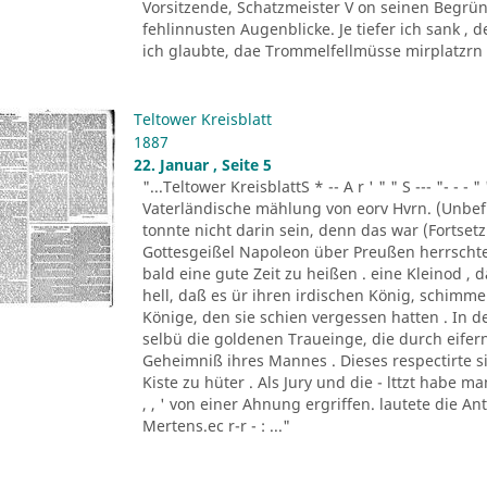
Vorsitzende, Schatzmeister V on seinen Begrün
fehlinnusten Augenblicke. Je tiefer ich sank ,
ich glaubte, dae Trommelfellmüsse mirplatzrn . 
Teltower Kreisblatt
1887
22. Januar , Seite 5
"...Teltower KreisblattS * -- A r ' " " S --- "- - - " '
Vaterländische mählung von eorv Hvrn. (Unbefu
tonnte nicht darin sein, denn das war (Fortsetzu
Gottesgeißel Napoleon über Preußen herrscht
bald eine gute Zeit zu heißen . eine Kleinod ,
hell, daß es ür ihren irdischen König, schim
Könige, den sie schien vergessen hatten . In d
selbü die goldenen Traueinge, die durch eifern
Geheimniß ihres Mannes . Dieses respectirte si
Kiste zu hüter . Als Jury und die - lttzt habe 
, , ' von einer Ahnung ergriffen. lautete die A
Mertens.ec r-r - : ..."