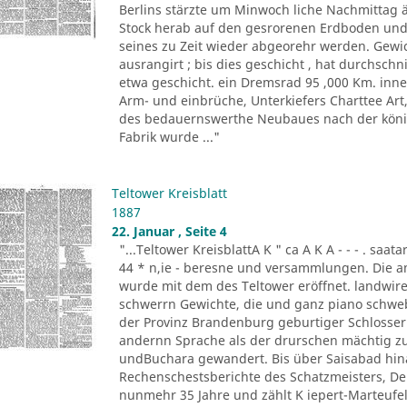
Berlins stärzte um Minwoch liche Nachmittag 
Stock herab auf den gesrorenen Erdboden und 
seines zu Zeit wieder abgeorehr werden. Gewich
ausrangirt ; bis dies geschicht , hat durchschn
etwa geschicht. ein Dremsrad 95 ,000 Km. inn
Arm- und einbrüche, Unterkiefers Charttee Art
des bedauernswerthe Neubaues nach der königl
Fabrik wurde ..."
Teltower Kreisblatt
1887
22. Januar , Seite 4
"...Teltower KreisblattA K " ca A K A - - - . saa
44 * n,ie - beresne und versammlungen. Die a
wurde mit dem des Teltower eröffnet. landwireh
schwerrn Gewichte, die und ganz piano schwebe 
der Provinz Brandenburg geburtiger Schlosser. O
andernn Sprache als der drurschen mächtig zu
undBuchara gewandert. Bis über Saisabad hina
Rechenschestsberichte des Schatzmeisters, De
nunmehr 35 Jahre und zählt K iepert-Marteufel