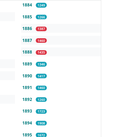
1884
1249
1885
1266
1886
1387
1887
1460
1888
1435
1889
1346
1890
1417
1891
1460
1892
1260
1893
1723
1894
1908
1895
1672