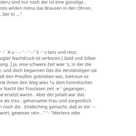
deru sind nur noch der ist eine günstige .
 desto wilden mönu das Brausen in den Ohren ,
Der In ..."
 -' ´ A u - -- ' - ' --' S -' v tanz und reuz.
gter Nachdruck ist verboren.) Gold und Silber
ng .) Ja, eine schwere Zeit wae 's, in der die
e, und doch begannen Das die Verständigen sie
 daß den Preußen geblieben war, bietreue so
merte ihnen den Weg wies 1u dem himmlischen
er Nacht der Fraulosen zeit -e ' gegangen ,
e ersetzt waren . Aber der Juhalt war das
e als treu , gehorsamie Frau und sorgentlich
man noch die . Entdechmg gemacht, daß er ein '--
ntwort, gewesen sein . " '- "Mertens oder