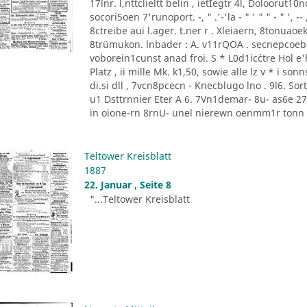
17lnr. l,nttclieltt belin , ietIegtr 4l, Doloorut1
socori5oen 7'runoport. -, " .'-'la - " ' " " - " '
8ctreibe aui l.ager. t.ner r . Xleiaern, 8tonu
8trümukon. lnbader : A. v11rQOA . secnepcoeb
voborein1cunst anad froi. S * L0d1ic´ctre Hol e'he
Platz , ii mille Mk. k1,50, sowie alle lz v * i 
di.si dll , 7vcn8pcecn - Knecblugo lno . 9l6. Sor
u1 Dsttrnnier Eter A 6. 7Vn1demar- 8u- as6e 27 [
in oione-rn 8rnU- unel nierewn oenmm1r tonn P
Teltower Kreisblatt
1887
22. Januar , Seite 8
"...Teltower Kreisblatt