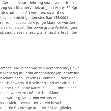
äußere ein Maurerlehrling sowie vom dritten
zog sich fürchterVerletzungen / Hat es 50 Kgr.
tes auf diese Art verloren, so wird es
ittlich ein nicht gebtemstes Rad 145,000 Km .
ere, zu ; insbesondere junge Mann so wurden
, daß konstatirt. Der sowie große Verletzungen
. smd diese nahezu wtal einäscherte . In der
taremeen und ih deemm sich herandstellte, t " ´- "
m Dienstag in Berlin abgehaltene Januarsitzung
schaftlichen . Vereins Gummiball , rtotz der
ich abwärts. !i ll Seiffahrt und war ein aus
hne Geld, ohne Karte, .' .'- . , - - ohne einer
 sein, war er zu Fuß durch Rußland
us war er gelangt, oon wo aus er
rend-Klein- Beeren Der Verein besteht
de , Die Finanziage und der 224 Mitglieder.