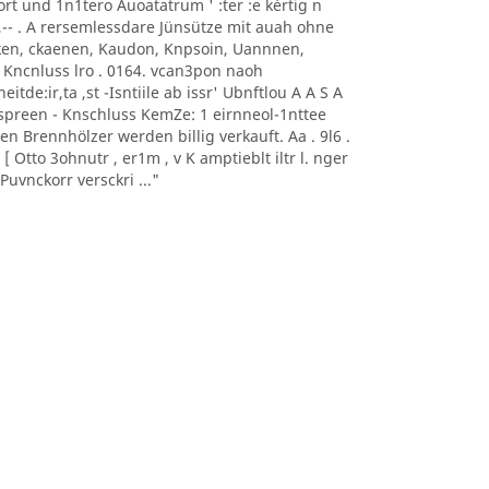
0nort und 1n1tero Auoatatrum ' :ter :e kèrtig n
, -- ,-- . A rersemlessdare Jünsütze mit auah ohne
aoeken, ckaenen, Kaudon, Knpsoin, Uannnen,
 Kncnluss lro . 0164. vcan3pon naoh
itde:ir,ta ,st -Isntiile ab issr' Ubnftlou A A S A
sonnspreen - Knschluss KemZe: 1 eirnneol-1nttee
ten Brennhölzer werden billig verkauft. Aa . 9l6 .
 Otto 3ohnutr , er1m , v K amptieblt iltr l. nger
uvnckorr versckri ..."