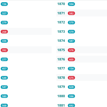
1870
156
594
1871
327
582
1872
279
570
1873
268
579
1874
336
587
1875
392
576
1876
277
605
1877
457
154
1878
548
675
1879
547
628
1880
580
596
1881
568
692