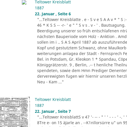
Teltower Kreisblatt
1887
22. Januar , Seite 6
"...Teltower Kreisblatte . e - S v e S A A v * " S :- . " 
46 * K S S -- -r- ' e " " S v s . v - ' . Bautsag
Beerdigung unserer so früh entschlafenen nträ
nächsten Bauperiode vom Holz - Anktion . Amdi
sollen im i .. S A S April 1887 ab auszuführend
Kopf und gestutztem Schwanz, ohne Maulkorb i
weiterungen anlagea der Stadt - Fernsprech Fe
Bel. in Potsdam, Gr. Kleokon 1 * Spandau, Cöp
Königgrätzerstr. 9 , Berlin, .-- t henliche The
spendeten, sowie dem Hmn Prediger Denenter 
derverewigten fugen wir hiernir unseren herzli
Neu - Kam ..."
Teltower Kreisblatt
1887
22. Januar , Seite 7
"...Teltower KreisblattS v 47 '- -- - " ' ' - - - ' -.
8Tre e- on 15 äJarle an . --K1nllorsürre u" un 9