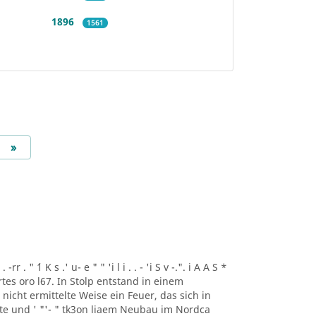
1896
1561
Next
»
r . " ´1 K s .' u- e " " 'i l i . . - 'i S v -.". i A A S *
artes oro l67. In Stolp entstand in einem
icht ermittelte Weise ein Feuer, das sich in
lte und ' "'- " tk3on liaem Neubau im Nordca