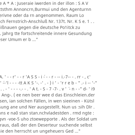
 - 1' Ae A * A : Juseraie iwerden in der illon : S A V
mmttsthm Annoncrn,Burmui und den Agenturnn
 Perivne oder da rn angenommen. Raum Lo
h Fernstrich-Anschluß Nr. 137t. Nr. K S e. 1 . .
 Mißnauen gegen die deutsche Po1itck zu
62 . Jahrg tte fortschreitende innere Gesundung
ser Umum er b ..."
- - r' - - r 'A S S - i ´- - - r - -- i.-7-- - . rr - , c'
' ´--'l - - - -tt A K S '-. -' . - ) i ' - 'r r e b - " .- i -- '-"
 . . - ' - - - -.- - . ' A t. - S - 7 -7- . v ' ´ - n - -" d- ' i9
Tem Ang-. ( ee nen beer wee d das Einschleien.der
gesen, ian solchen Fällen, in wen sieeinen - Kütsl
ung ane und Ner ausgestellt. Nun us :sih Dlr .
ns e na0 stan stan.nchvladestden . rmd ngte :
vn -voe-5 uho ztoewepporte . Als der Soldat um
eraus, daß der den Deserteur suchende selbst
 sie den herrscht un ungeheuers Ged ..."