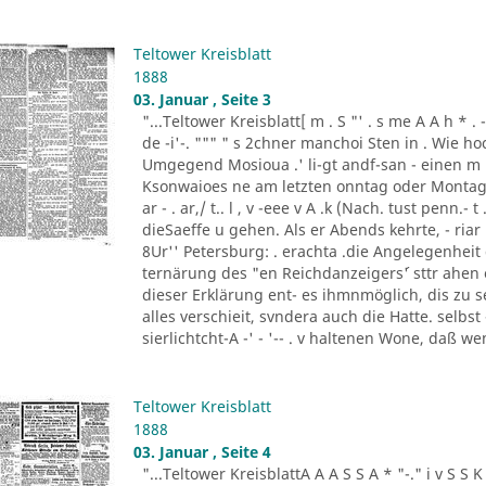
Teltower Kreisblatt
1888
03. Januar , Seite 3
"...Teltower Kreisblatt[ m . S "' . s me A A h * . - "- - ..
de -i'-. """ " s 2chner manchoi Sten in . Wie ho
Umgegend Mosioua .' li-gt andf-san - einen m
Ksonwaioes ne am letzten onntag oder Montag
ar - . ar,/ t.. l , v -eee v A .k (Nach. tust penn.- t .
dieSaeffe u gehen. Als er Abends kehrte, - riar 
8Ur'' Petersburg: . erachta .die Angelegenheit
ternärung des "en Reichdanzeigers´' sttr ahen
dieser Erklärung ent- es ihmnmöglich, dis zu s
alles verschieit, svndera auch die Hatte. selbs
sierlichtcht-A -' - '-- . v haltenen Wone, daß w
Teltower Kreisblatt
1888
03. Januar , Seite 4
"...Teltower KreisblattA A A S S A * "-." i v S S K