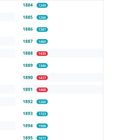
1884
1249
1885
1266
1886
1387
1887
1460
1888
1435
1889
1346
1890
1417
1891
1460
1892
1260
1893
1723
1894
1908
1895
1672