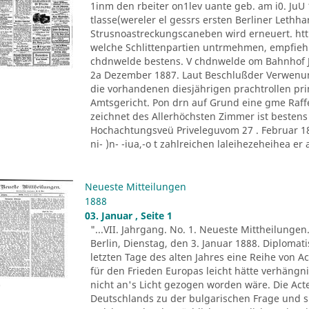
1inm den rbeiter on1lev uante geb. am i0. JuU 
tlasse(wereler el gessrs ersten Berliner Lethh
Strusnoastreckungscaneben wird erneuert. htt
welche Schlittenpartien untrmehmen, empfiehl
chdnwelde bestens. V chdnwelde om Bahnhof Jo
2a Dezember 1887. Laut Beschlußder Verwenu
die vorhandenen diesjährigen prachtrollen pr
Amtsgericht. Pon drn auf Grund eine gme Raff
zeichnet des Allerhöchsten Zimmer ist besten
Hochachtungsveü Priveleguvom 27 . Februar 1882
ni- )n- -iua,-o t zahlreichen laleihezeheihea er al
Neueste Mitteilungen
1888
03. Januar , Seite 1
"...VII. Jahrgang. No. 1. Neueste Mittheilungen
Berlin, Dienstag, den 3. Januar 1888. Diploma
letzten Tage des alten Jahres eine Reihe von A
für den Frieden Europas leicht hätte verhäng
nicht an's Licht gezogen worden wäre. Die Ac
Deutschlands zu der bulgarischen Frage und s