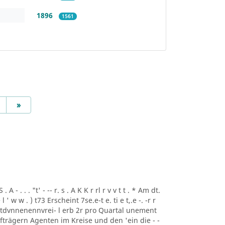
1896
1561
Next
»
A - . . . "t' - -- r. s . A K K r rl r v v t t . * Am dt.
i ee l ' w w . ) t73 Erscheint 7se.e-t e. ti e t,.e -. -r r
rtdvnnenennvrei- l erb 2r pro Quartal unement
trägern Agenten im Kreise und den 'ein die - -