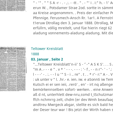
" - '" . " " S A -r - . - ,:. - -tt . " . - "' i . i:" h.
erun W. , Potsdamer Strae 2od. sortte in sä
aa Kreise angenommrn. . Preis der einfacher
Pfennige. Ferusmech-Ansch Rr. 1ar1. A Fernstric
t1eruw Dtrollag den 3. Januar 1888. Dtrollag,
erfüllrn, völlig mreitelt, und füe hierin riegt 
aladung vonnements-aladung aladung. Mit die
Teltower Kreisblatt
1888
03. Januar , Seite 2
"...Teltower Kreisblatt'n-ii' S - ´' -" A S K S'. . . S A. ' 
"m A .- - - e " . v * ' - - -. - - - : '- f , - - n r"- ' - '.: 
l - - -' - . :. - - l u '" S - i .. re" . t . . * r'- r:" A - . V
: uk unter v " l. .hr.- e. ien. iw. e aSonnti iw 
Kutsch ei er sen ieii, .rerö' , en' - irt nq aßen
bemörkennselben sofort- werken. . eine Anweis
aß d nt, unterhlett dew-nru,ssmd t_tSchutzman
ffch nchmrrg zelt, chdm (er dev Wmh beaufaag
andtreu Mwrgeck abgar, stellte es sich bald h
der Deser teur war ! Bis jetzt der Wirth haben