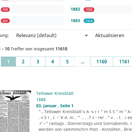
1882
550
1035
1883
551
1314
Aktualisieren
rung:
1 - 10
Treffer von insgesamt
11610
(current)
1
2
3
4
5
...
1160
1161
Teltower Kreisblatt
1888
03. Januar , Seite 1
"...Teltower Kreisblatt'v A -s r r " m S S " m " A S . 
. v S r . l. -' K A. m . '" .. . .7 s - rer . " v . - t . .
.r'--" rastags , Donnerstags und Sonnabends. 
werden oon sämmmchrn Post - Anstalten , Brief