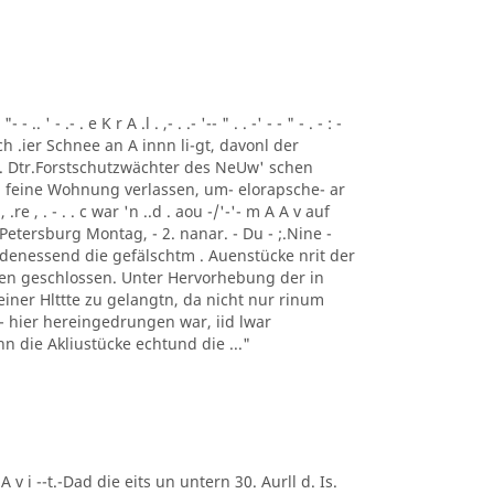
 ' - .- . e K r A .l . ,- . .- '-- " . . -' - - " - . - : -
ch .ier Schnee an A innn li-gt, davonl der
 . Dtr.Forstschutzwächter des NeUw' schen
 feine Wohnung verlassen, um- elorapsche- ar
, .re , . - . . c war 'n ..d . aou -/'-'- m A A v auf
Petersburg Montag, - 2. nanar. - Du - ;.Nine -
 denessend die gefälschtm . Auenstücke nrit der
 en geschlossen. Unter Hervorhebung der in
einer Hlttte zu gelangtn, da nicht nur rinum
t - hier hereingedrungen war, iid lwar
enn die Akliustücke echtund die ..."
 A v i --t.-Dad die eits un untern 30. Aurll d. Is.