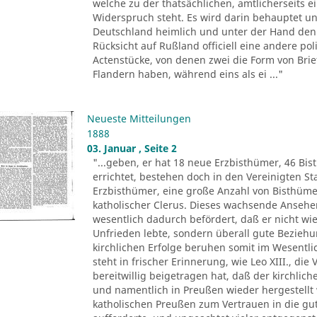
welche zu der thatsächlichen, amtlicherseits
Widerspruch steht. Es wird darin behauptet un
Deutschland heimlich und unter der Hand den 
Rücksicht auf Rußland officiell eine andere pol
Actenstücke, von denen zwei die Form von Brie
Flandern haben, während eins als ei ..."
Neueste Mitteilungen
1888
03. Januar , Seite 2
"...geben, er hat 18 neue Erzbisthümer, 46 Bis
errichtet, bestehen doch in den Vereinigten 
Erzbisthümer, eine große Anzahl von Bisthüm
katholischer Clerus. Dieses wachsende Ansehen 
wesentlich dadurch befördert, daß er nicht wie
Unfrieden lebte, sondern überall gute Beziehu
kirchlichen Erfolge beruhen somit im Wesentli
steht in frischer Erinnerung, wie Leo XIII., di
bereitwillig beigetragen hat, daß der kirchlic
und namentlich in Preußen wieder hergestellt 
katholischen Preußen zum Vertrauen in die gu