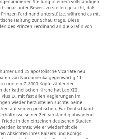
 eingenommenen Stellung in einem vollständigen
d sogar unter Beweis zu stellen gesucht, daß
Prinzen Ferdinand unterstütze, während es mit
itische Haltung zur Schau trage. Diese
fen des Prinzen Ferdinand an die Gräfin von
thümer und 25 apostolische Vicariate neu
Staaten von Nordamerika gegenwärtig 11
ern und ein 7–8000 Köpfe zählender
der katholischen Kirche hat Leo XIII.
 Pius IX. mit fast allen Regierungen im
ngen wieder herzustellen suchte. Seine
chen auf seinen politischen. Für Deutschland
e Verhältnisse seiner Zeit verständig abwägend,
he Friede in den einzelnen deutschen Staaten,
werden konnte; wie er wiederholt die
ten Absichten ihres Kaisers und Königs