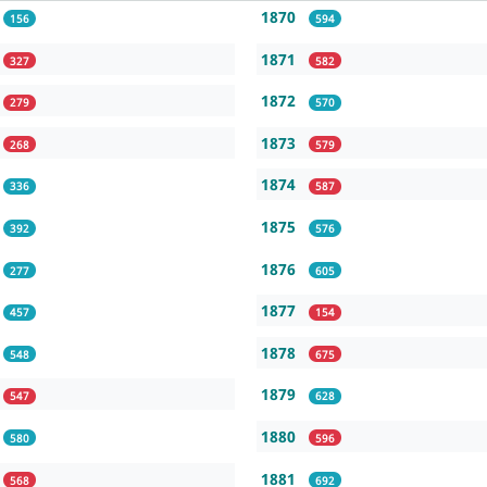
1870
156
594
1871
327
582
1872
279
570
1873
268
579
1874
336
587
1875
392
576
1876
277
605
1877
457
154
1878
548
675
1879
547
628
1880
580
596
1881
568
692