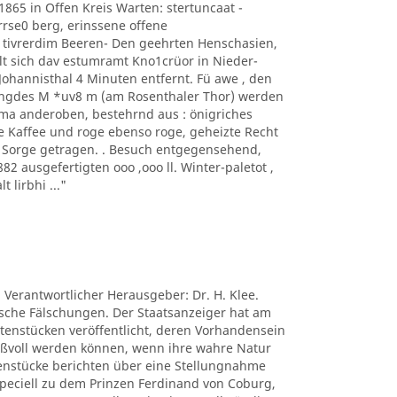
1865 in Offen Kreis Warten: stertuncaat -
arrse0 berg, erinssene offene
 tivrerdim Beeren- Den geehrten Henschasien,
t sich dav estumramt Kno1crüor in Nieder-
hannisthal 4 Minuten entfernt. Fü awe , den
ngdes M *uv8 m (am Rosenthaler Thor) werden
ima anderoben, bestehrnd aus : önigriches
e Kaffee und roge ebenso roge, geheizte Recht
s Sorge getragen. . Besuch entgegensehend,
 ausgefertigten ooo ,ooo ll. Winter-paletot ,
t lirbhi ..."
. Verantwortlicher Herausgeber: Dr. H. Klee.
tische Fälschungen. Der Staatsanzeiger hat am
ctenstücken veröffentlicht, deren Vorhandensein
nißvoll werden können, wenn ihre wahre Natur
tenstücke berichten über eine Stellungnahme
peciell zu dem Prinzen Ferdinand von Coburg,