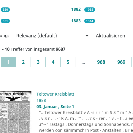
1882
550
1035
1883
551
1314
Aktualisieren
rung:
1 - 10
Treffer von insgesamt
9687
(current)
1
2
3
4
5
...
968
969
Teltower Kreisblatt
1888
03. Januar , Seite 1
"...Teltower Kreisblatt'v A -s r r " m S S " m " A S . 
. v S r . l. -' K A. m . '" .. . .7 s - rer . " v . - t . .
.r'--" rastags , Donnerstags und Sonnabends. 
werden oon sämmmchrn Post - Anstalten , Brief