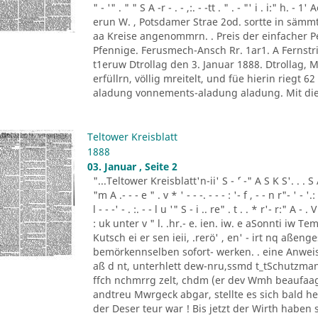
" - '" . " " S A -r - . - ,:. - -tt . " . - "' i . i:" h.
erun W. , Potsdamer Strae 2od. sortte in sä
aa Kreise angenommrn. . Preis der einfacher
Pfennige. Ferusmech-Ansch Rr. 1ar1. A Fernstric
t1eruw Dtrollag den 3. Januar 1888. Dtrollag,
erfüllrn, völlig mreitelt, und füe hierin riegt 
aladung vonnements-aladung aladung. Mit die
Teltower Kreisblatt
1888
03. Januar , Seite 2
"...Teltower Kreisblatt'n-ii' S - ´' -" A S K S'. . . S A. ' 
"m A .- - - e " . v * ' - - -. - - - : '- f , - - n r"- ' - '.: 
l - - -' - . :. - - l u '" S - i .. re" . t . . * r'- r:" A - . V
: uk unter v " l. .hr.- e. ien. iw. e aSonnti iw 
Kutsch ei er sen ieii, .rerö' , en' - irt nq aßen
bemörkennselben sofort- werken. . eine Anweis
aß d nt, unterhlett dew-nru,ssmd t_tSchutzman
ffch nchmrrg zelt, chdm (er dev Wmh beaufaag
andtreu Mwrgeck abgar, stellte es sich bald h
der Deser teur war ! Bis jetzt der Wirth haben