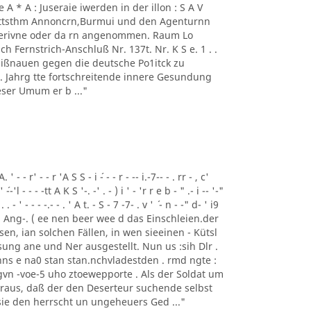
 - 1' Ae A * A : Juseraie iwerden in der illon : S A V
mmttsthm Annoncrn,Burmui und den Agenturnn
 Perivne oder da rn angenommen. Raum Lo
h Fernstrich-Anschluß Nr. 137t. Nr. K S e. 1 . .
 Mißnauen gegen die deutsche Po1itck zu
62 . Jahrg tte fortschreitende innere Gesundung
ser Umum er b ..."
- - r' - - r 'A S S - i ´- - - r - -- i.-7-- - . rr - , c'
' ´--'l - - - -tt A K S '-. -' . - ) i ' - 'r r e b - " .- i -- '-"
 . . - ' - - - -.- - . ' A t. - S - 7 -7- . v ' ´ - n - -" d- ' i9
Tem Ang-. ( ee nen beer wee d das Einschleien.der
gesen, ian solchen Fällen, in wen sieeinen - Kütsl
ung ane und Ner ausgestellt. Nun us :sih Dlr .
ns e na0 stan stan.nchvladestden . rmd ngte :
vn -voe-5 uho ztoewepporte . Als der Soldat um
eraus, daß der den Deserteur suchende selbst
 sie den herrscht un ungeheuers Ged ..."