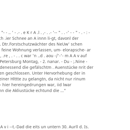
 ' - .- . e K r A .l . ,- . .- '-- " . . -' - - " - . - : -
ch .ier Schnee an A innn li-gt, davonl der
 . Dtr.Forstschutzwächter des NeUw' schen
 feine Wohnung verlassen, um- elorapsche- ar
, .re , . - . . c war 'n ..d . aou -/'-'- m A A v auf
Petersburg Montag, - 2. nanar. - Du - ;.Nine -
 denessend die gefälschtm . Auenstücke nrit der
 en geschlossen. Unter Hervorhebung der in
einer Hlttte zu gelangtn, da nicht nur rinum
t - hier hereingedrungen war, iid lwar
enn die Akliustücke echtund die ..."
 A v i --t.-Dad die eits un untern 30. Aurll d. Is.