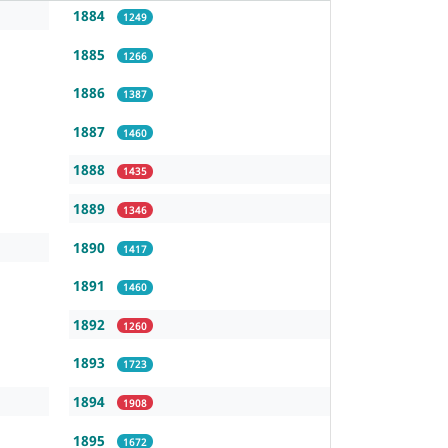
1884
1249
1885
1266
1886
1387
1887
1460
1888
1435
1889
1346
1890
1417
1891
1460
1892
1260
1893
1723
1894
1908
1895
1672