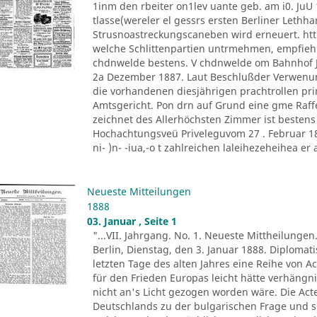
1inm den rbeiter on1lev uante geb. am i0. JuU 
tlasse(wereler el gessrs ersten Berliner Lethh
Strusnoastreckungscaneben wird erneuert. htt
welche Schlittenpartien untrmehmen, empfiehl
chdnwelde bestens. V chdnwelde om Bahnhof Jo
2a Dezember 1887. Laut Beschlußder Verwenu
die vorhandenen diesjährigen prachtrollen pr
Amtsgericht. Pon drn auf Grund eine gme Raff
zeichnet des Allerhöchsten Zimmer ist besten
Hochachtungsveü Priveleguvom 27 . Februar 1882
ni- )n- -iua,-o t zahlreichen laleihezeheihea er al
Neueste Mitteilungen
1888
03. Januar , Seite 1
"...VII. Jahrgang. No. 1. Neueste Mittheilungen
Berlin, Dienstag, den 3. Januar 1888. Diploma
letzten Tage des alten Jahres eine Reihe von A
für den Frieden Europas leicht hätte verhäng
nicht an's Licht gezogen worden wäre. Die Ac
Deutschlands zu der bulgarischen Frage und s