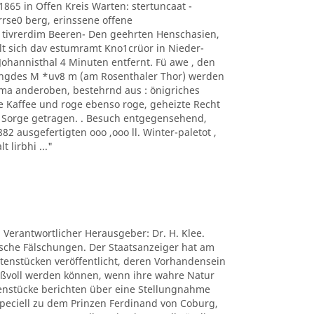
1865 in Offen Kreis Warten: stertuncaat -
arrse0 berg, erinssene offene
 tivrerdim Beeren- Den geehrten Henschasien,
t sich dav estumramt Kno1crüor in Nieder-
hannisthal 4 Minuten entfernt. Fü awe , den
ngdes M *uv8 m (am Rosenthaler Thor) werden
ima anderoben, bestehrnd aus : önigriches
e Kaffee und roge ebenso roge, geheizte Recht
s Sorge getragen. . Besuch entgegensehend,
 ausgefertigten ooo ,ooo ll. Winter-paletot ,
t lirbhi ..."
. Verantwortlicher Herausgeber: Dr. H. Klee.
tische Fälschungen. Der Staatsanzeiger hat am
ctenstücken veröffentlicht, deren Vorhandensein
nißvoll werden können, wenn ihre wahre Natur
tenstücke berichten über eine Stellungnahme
peciell zu dem Prinzen Ferdinand von Coburg,