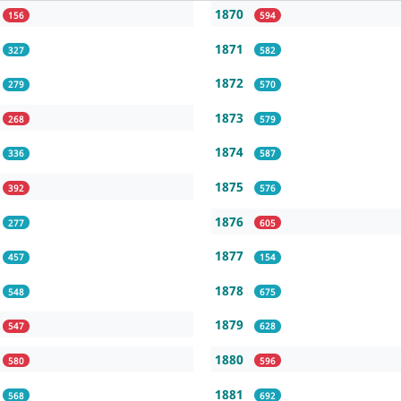
1870
156
594
1871
327
582
1872
279
570
1873
268
579
1874
336
587
1875
392
576
1876
277
605
1877
457
154
1878
548
675
1879
547
628
1880
580
596
1881
568
692