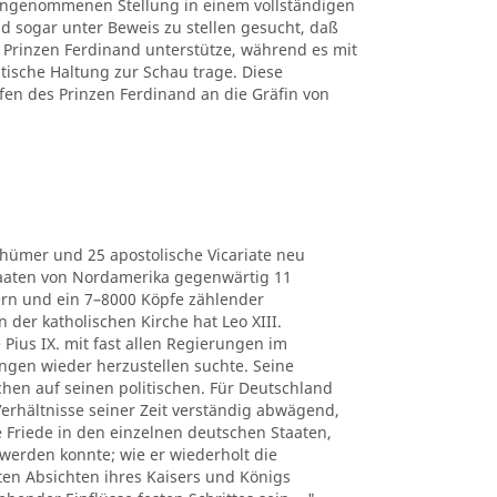
 eingenommenen Stellung in einem vollständigen
d sogar unter Beweis zu stellen gesucht, daß
Prinzen Ferdinand unterstütze, während es mit
itische Haltung zur Schau trage. Diese
fen des Prinzen Ferdinand an die Gräfin von
thümer und 25 apostolische Vicariate neu
Staaten von Nordamerika gegenwärtig 11
ern und ein 7–8000 Köpfe zählender
der katholischen Kirche hat Leo XIII.
 Pius IX. mit fast allen Regierungen im
ngen wieder herzustellen suchte. Seine
chen auf seinen politischen. Für Deutschland
e Verhältnisse seiner Zeit verständig abwägend,
he Friede in den einzelnen deutschen Staaten,
werden konnte; wie er wiederholt die
ten Absichten ihres Kaisers und Königs