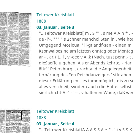
Teltower Kreisblatt
1888
03. Januar , Seite 3
"...Teltower Kreisblatt[ m . S "' . s me A A h * . - "- - ..
de -i'-. """ " s 2chner manchoi Sten in . Wie ho
Umgegend Mosioua .' li-gt andf-san - einen m
Ksonwaioes ne am letzten onntag oder Montag
ar - . ar,/ t.. l , v -eee v A .k (Nach. tust penn.- t .
dieSaeffe u gehen. Als er Abends kehrte, - riar 
8Ur'' Petersburg: . erachta .die Angelegenheit
ternärung des "en Reichdanzeigers´' sttr ahen
dieser Erklärung ent- es ihmnmöglich, dis zu s
alles verschieit, svndera auch die Hatte. selbs
sierlichtcht-A -' - '-- . v haltenen Wone, daß w
Teltower Kreisblatt
1888
03. Januar , Seite 4
"...Teltower KreisblattA A A S S A * "-." i v S S K