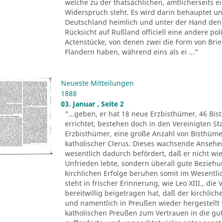
welche zu der thatsächlichen, amtlicherseits
Widerspruch steht. Es wird darin behauptet un
Deutschland heimlich und unter der Hand den 
Rücksicht auf Rußland officiell eine andere pol
Actenstücke, von denen zwei die Form von Brie
Flandern haben, während eins als ei ..."
Neueste Mitteilungen
1888
03. Januar , Seite 2
"...geben, er hat 18 neue Erzbisthümer, 46 Bis
errichtet, bestehen doch in den Vereinigten 
Erzbisthümer, eine große Anzahl von Bisthüm
katholischer Clerus. Dieses wachsende Ansehen 
wesentlich dadurch befördert, daß er nicht wie
Unfrieden lebte, sondern überall gute Beziehu
kirchlichen Erfolge beruhen somit im Wesentli
steht in frischer Erinnerung, wie Leo XIII., di
bereitwillig beigetragen hat, daß der kirchlic
und namentlich in Preußen wieder hergestellt 
katholischen Preußen zum Vertrauen in die gu