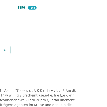
1896
1561
Next
»
A - . . . "t' - -- r. s . A K K r rl r v v t t . * Am dt.
i ee l ' w w . ) t73 Erscheint 7se.e-t e. ti e t,.e -. -r r
rtdvnnenennvrei- l erb 2r pro Quartal unement
trägern Agenten im Kreise und den 'ein die - -