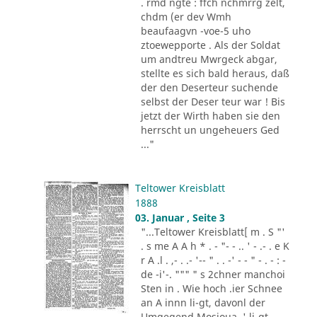
. rmd ngte : ffch nchmrrg zelt,
chdm (er dev Wmh
beaufaagvn -voe-5 uho
ztoewepporte . Als der Soldat
um andtreu Mwrgeck abgar,
stellte es sich bald heraus, daß
der den Deserteur suchende
selbst der Deser teur war ! Bis
jetzt der Wirth haben sie den
herrscht un ungeheuers Ged
..."
Teltower Kreisblatt
1888
03. Januar , Seite 3
"...Teltower Kreisblatt[ m . S "'
. s me A A h * . - "- - .. ' - .- . e K
r A .l . ,- . .- '-- " . . -' - - " - . - : -
de -i'-. """ " s 2chner manchoi
Sten in . Wie hoch .ier Schnee
an A innn li-gt, davonl der
Umgegend Mosioua .' li-gt