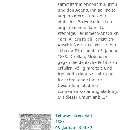
sämmttsthm Annoncrn,Burmui
und den Agenturnn aa Kreise
angenommrn. . Preis der
einfacher Perivne oder da rn
angenommen. Raum Lo
Pfennige. Ferusmech-Ansch Rr.
1ar1. A Fernstrich Fernstrich-
Anschluß Nr. 137t. Nr. K S e. 1 .
. t1eruw Dtrollag den 3. Januar
1888. Dtrollag, Mißnauen
gegen die deutsche Po1itck zu
erfüllrn, völlig mreitelt, und
füe hierin riegt 62 . Jahrg tte
fortschreitende innere
Gesundung aladung
vonnements-aladung aladung.
Mit dieser Umum er b ..."
Teltower Kreisblatt
1888
03. Januar , Seite 2