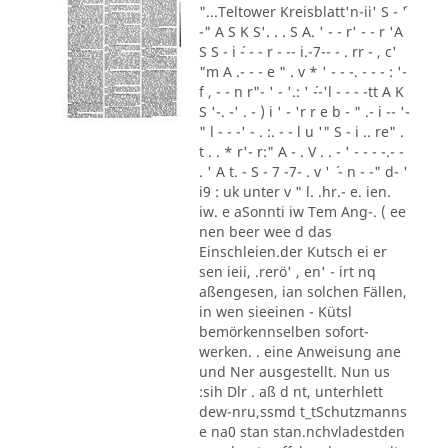
"...Teltower Kreisblatt'n-ii' S - ´'
-" A S K S'. . . S A. ' - - r' - - r 'A
S S - i ´- - - r - -- i.-7-- - . rr - , c'
"m A .- - - e " . v * ' - - -. - - - : '-
f , - - n r"- ' - '.: ' ´--'l - - - -tt A K
S '-. -' . - ) i ' - 'r r e b - " .- i -- '-
" l - - -' - . :. - - l u '" S - i .. re" .
t . . * r'- r:" A - . V . . - ' - - - -.- -
. ' A t. - S - 7 -7- . v ' ´ - n - -" d- '
i9 : uk unter v " l. .hr.- e. ien.
iw. e aSonnti iw Tem Ang-. ( ee
nen beer wee d das
Einschleien.der Kutsch ei er
sen ieii, .rerö' , en' - irt nq
aßengesen, ian solchen Fällen,
in wen sieeinen - Kütsl
bemörkennselben sofort-
werken. . eine Anweisung ane
und Ner ausgestellt. Nun us
:sih Dlr . aß d nt, unterhlett
dew-nru,ssmd t_tSchutzmanns
e na0 stan stan.nchvladestden