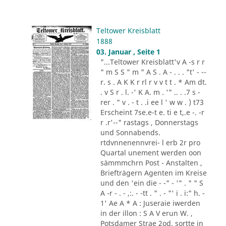
Teltower Kreisblatt
1888
03. Januar , Seite 1
"...Teltower Kreisblatt'v A -s r r
" m S S " m " A S . A - . . . "t' - --
r. s . A K K r rl r v v t t . * Am dt.
. v S r . l. -' K A. m . '" .. . .7 s -
rer . " v . - t . .i ee l ' w w . ) t73
Erscheint 7se.e-t e. ti e t,.e -. -r
r .r'--" rastags , Donnerstags
und Sonnabends.
rtdvnnenennvrei- l erb 2r pro
Quartal unement werden oon
sämmmchrn Post - Anstalten ,
Briefträgern Agenten im Kreise
und den 'ein die - -" - '" . " " S
A -r - . - ,:. - -tt . " . - "' i . i:" h. -
1' Ae A * A : Juseraie iwerden
in der illon : S A V erun W. ,
Potsdamer Strae 2od. sortte in