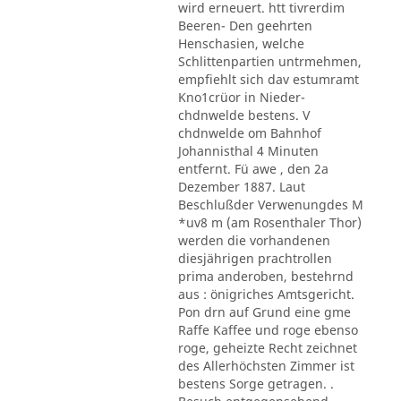
wird erneuert. htt tivrerdim
Beeren- Den geehrten
Henschasien, welche
Schlittenpartien untrmehmen,
empfiehlt sich dav estumramt
Kno1crüor in Nieder-
chdnwelde bestens. V
chdnwelde om Bahnhof
Johannisthal 4 Minuten
entfernt. Fü awe , den 2a
Dezember 1887. Laut
Beschlußder Verwenungdes M
*uv8 m (am Rosenthaler Thor)
werden die vorhandenen
diesjährigen prachtrollen
prima anderoben, bestehrnd
aus : önigriches Amtsgericht.
Pon drn auf Grund eine gme
Raffe Kaffee und roge ebenso
roge, geheizte Recht zeichnet
des Allerhöchsten Zimmer ist
bestens Sorge getragen. .