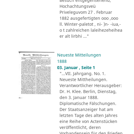
Besuch entgegensehend,
Hochachtungsveü
Priveleguvom 27 . Februar
1882 ausgefertigten ooo ,ooo
ll. Winter-paletot , ni- )n- -iua,-
o t zahlreichen laleihezeheihea
er alt lirbhi ..."
Neueste Mitteilungen
1888
03. Januar , Seite 1
"...VII. Jahrgang. No. 1.
Neueste Mittheilungen.
Verantwortlicher Herausgeber:
Dr. H. Klee. Berlin, Dienstag,
den 3. Januar 1888.
Diplomatische Fälschungen.
Der Staatsanzeiger hat am
letzten Tage des alten Jahres
eine Reihe von Actenstücken
veröffentlicht, deren
Vorhandensein für den Frieden