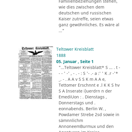
Familienbeziehungen stehen,
wie dies zwischen dem
deutschen und russischen
Kaiser zutreffe, seien etwas
ganz gewöhnliches. Es wäre al
..."
Teltower Kreisblatt
1888
05. Januar , Seite 1
"...Teltower Kreisblatt* S ... . t -
- - ' -' , - . - : S '- .- a :' ' K .r -'*
_. - . A A v S S K m A A e,
Tettomer Erschnnt e .l K K S hv
S A Inserate i)uerdrn n der
EmediUon : . Dienstags ,
Donnerstags und .
eonnabends. Berlin W. ,
Powdamer Strebe 2sd sowie in
sämnnlichm
AnnoneemBurmux und den