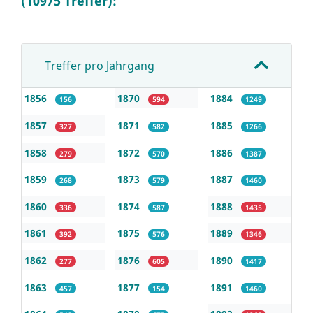
(10975 Treffer):
Treffer pro Jahrgang
1856
1870
1884
156
594
1249
1857
1871
1885
327
582
1266
1858
1872
1886
279
570
1387
1859
1873
1887
268
579
1460
1860
1874
1888
336
587
1435
1861
1875
1889
392
576
1346
1862
1876
1890
277
605
1417
1863
1877
1891
457
154
1460