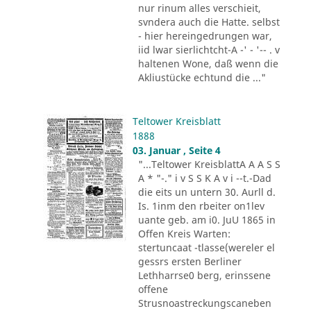
nur rinum alles verschieit,
svndera auch die Hatte. selbst
- hier hereingedrungen war,
iid lwar sierlichtcht-A -' - '-- . v
haltenen Wone, daß wenn die
Akliustücke echtund die ..."
Teltower Kreisblatt
1888
03. Januar , Seite 4
"...Teltower KreisblattA A A S S
A * "-." i v S S K A v i --t.-Dad
die eits un untern 30. Aurll d.
Is. 1inm den rbeiter on1lev
uante geb. am i0. JuU 1865 in
Offen Kreis Warten:
stertuncaat -tlasse(wereler el
gessrs ersten Berliner
Lethharrse0 berg, erinssene
offene
Strusnoastreckungscaneben