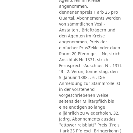
Agenturen im Kreise
angenommen.
dennenennpreis 1 arb 25 pro
Quartal. Abonnements werden
von sämmtlichen Vosi -
Anstalten , Briefträgern und
den Agenten im Kreise
angenommen. Preis der
einfacher PrtwZekle oder daen
Raum 20 Pfennlge. -. Nr. strich
Anschluß Nr 1371. strich-
Fernsprech -Auschiust Nr. 137L
'R . 2. Verun, tonnerstag, den
5. Januar 1888. . 6 . Die
Anmeldung zur Stammrolle ist
in der vorstehend
vorgeschriebenen Weise
seitens der Militärpflich bis
eine endtigen so lange
alljährlich zu wiederholen, 32.
Jadrg. Abonnements ausdas
"ettower reisblatt" Preis (Preis
1 ark 25 Pfg excl. Bringerkohn )