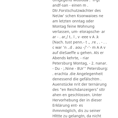
andf-san - einen m .
Dtr.Forstschutzwächter des
NeUw' schen Ksonwaioes ne
am letzten onntag oder
Montag feine Wohnung
verlassen, um- elorapsche- ar
ar - . ar,/ t.. l , v -eee v A .k
(Nach. tust penn.- t ., .re , . - . .
c war 'n ..d . aou -/'-'- m A A v
auf dieSaeffe u gehen. Als er
Abends kehrte, - riar
Petersburg Montag, - 2. nanar.
- Du - ;.Nine - 8Ur'' Petersburg:
. erachta .die Angelegenheit
denessend die gefälschtm .
Auenstücke nrit der ternärung
des "en Reichdanzeigers´' sttr
ahen en geschlossen. Unter
Hervorhebung der in dieser
Erklärung ent- es
ihmnmöglich, dis zu seiner
Hlttte zu gelangtn, da nicht