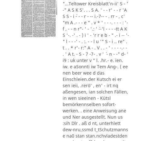
"...Teltower Kreisblatt'n-ii' S - ´'
-" A S K S'. . . S A. ' - - r' - - r 'A
S S - i ´- - - r - -- i.-7-- - . rr - , c'
"m A .- - - e " . v * ' - - -. - - - : '-
f , - - n r"- ' - '.: ' ´--'l - - - -tt A K
S '-. -' . - ) i ' - 'r r e b - " .- i -- '-
" l - - -' - . :. - - l u '" S - i .. re" .
t . . * r'- r:" A - . V . . - ' - - - -.- -
. ' A t. - S - 7 -7- . v ' ´ - n - -" d- '
i9 : uk unter v " l. .hr.- e. ien.
iw. e aSonnti iw Tem Ang-. ( ee
nen beer wee d das
Einschleien.der Kutsch ei er
sen ieii, .rerö' , en' - irt nq
aßengesen, ian solchen Fällen,
in wen sieeinen - Kütsl
bemörkennselben sofort-
werken. . eine Anweisung ane
und Ner ausgestellt. Nun us
:sih Dlr . aß d nt, unterhlett
dew-nru,ssmd t_tSchutzmanns
e na0 stan stan.nchvladestden