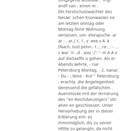
andf-san - einen m .
Dtr.Forstschutzwächter des
NeUw' schen Ksonwaioes ne
am letzten onntag oder
Montag feine Wohnung
verlassen, um- elorapsche- ar
ar - . ar,/ t.. l , v -eee v A .k
(Nach. tust penn.- t ., .re , . - . .
c war 'n ..d . aou -/'-'- m A A v
auf dieSaeffe u gehen. Als er
Abends kehrte, - riar
Petersburg Montag, - 2. nanar.
- Du - ;.Nine - 8Ur'' Petersburg:
. erachta .die Angelegenheit
denessend die gefälschtm .
Auenstücke nrit der ternärung
des "en Reichdanzeigers´' sttr
ahen en geschlossen. Unter
Hervorhebung der in dieser
Erklärung ent- es
ihmnmöglich, dis zu seiner
Hlttte zu gelangtn, da nicht