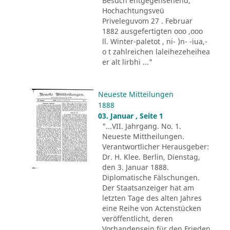
Besuch entgegensehend,
Hochachtungsveü
Priveleguvom 27 . Februar
1882 ausgefertigten ooo ,ooo
ll. Winter-paletot , ni- )n- -iua,-
o t zahlreichen laleihezeheihea
er alt lirbhi ..."
Neueste Mitteilungen
1888
03. Januar , Seite 1
"...VII. Jahrgang. No. 1.
Neueste Mittheilungen.
Verantwortlicher Herausgeber:
Dr. H. Klee. Berlin, Dienstag,
den 3. Januar 1888.
Diplomatische Fälschungen.
Der Staatsanzeiger hat am
letzten Tage des alten Jahres
eine Reihe von Actenstücken
veröffentlicht, deren
Vorhandensein für den Frieden