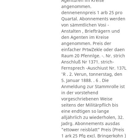
Agenturen im Kreise
angenommen.
dennenennpreis 1 arb 25 pro
Quartal. Abonnements werden
von sämmtlichen Vosi -
Anstalten , Briefträgern und
den Agenten im Kreise
angenommen. Preis der
einfacher PrtwZekle oder daen
Raum 20 Pfennlge. -. Nr. strich
Anschluß Nr 1371. strich-
Fernsprech -Auschiust Nr. 137L
'R . 2. Verun, tonnerstag, den
5. Januar 1888. . 6 . Die
Anmeldung zur Stammrolle ist
in der vorstehend
vorgeschriebenen Weise
seitens der Militärpflich bis
eine endtigen so lange
alljährlich zu wiederholen, 32.
Jadrg. Abonnements ausdas
"ettower reisblatt" Preis (Preis
1 ark 25 Pfg excl. Bringerkohn )