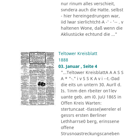
nur rinum alles verschieit,
svndera auch die Hatte. selbst
- hier hereingedrungen war,
iid lwar sierlichtcht-A -' - '-- . v
haltenen Wone, daß wenn die
Akliustücke echtund die ..."
Teltower Kreisblatt
1888
03. Januar , Seite 4
"...Teltower KreisblattA A A S S
A * "-." i v S S K A v i --t.-Dad
die eits un untern 30. Aurll d.
Is. 1inm den rbeiter on1lev
uante geb. am i0. JuU 1865 in
Offen Kreis Warten:
stertuncaat -tlasse(wereler el
gessrs ersten Berliner
Lethharrse0 berg, erinssene
offene
Strusnoastreckungscaneben