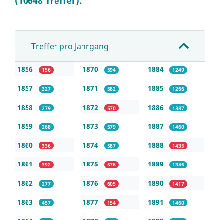
(10648 Treffer):
Treffer pro Jahrgang
1856
1870
1884
156
594
1249
1857
1871
1885
327
582
1266
1858
1872
1886
279
570
1387
1859
1873
1887
268
579
1460
1860
1874
1888
336
587
1435
1861
1875
1889
392
576
1346
1862
1876
1890
277
605
1417
1863
1877
1891
457
154
1460