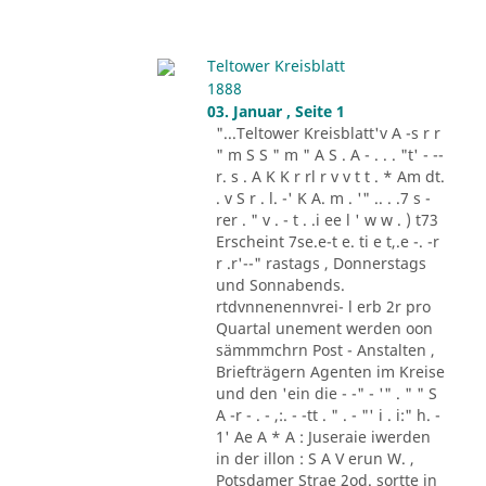
Teltower Kreisblatt
1888
03. Januar , Seite 1
"...Teltower Kreisblatt'v A -s r r
" m S S " m " A S . A - . . . "t' - --
r. s . A K K r rl r v v t t . * Am dt.
. v S r . l. -' K A. m . '" .. . .7 s -
rer . " v . - t . .i ee l ' w w . ) t73
Erscheint 7se.e-t e. ti e t,.e -. -r
r .r'--" rastags , Donnerstags
und Sonnabends.
rtdvnnenennvrei- l erb 2r pro
Quartal unement werden oon
sämmmchrn Post - Anstalten ,
Briefträgern Agenten im Kreise
und den 'ein die - -" - '" . " " S
A -r - . - ,:. - -tt . " . - "' i . i:" h. -
1' Ae A * A : Juseraie iwerden
in der illon : S A V erun W. ,
Potsdamer Strae 2od. sortte in