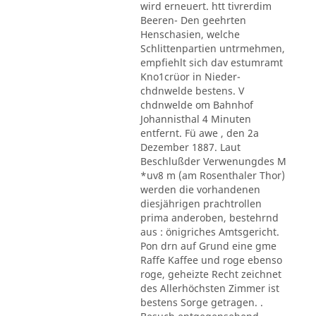
wird erneuert. htt tivrerdim
Beeren- Den geehrten
Henschasien, welche
Schlittenpartien untrmehmen,
empfiehlt sich dav estumramt
Kno1crüor in Nieder-
chdnwelde bestens. V
chdnwelde om Bahnhof
Johannisthal 4 Minuten
entfernt. Fü awe , den 2a
Dezember 1887. Laut
Beschlußder Verwenungdes M
*uv8 m (am Rosenthaler Thor)
werden die vorhandenen
diesjährigen prachtrollen
prima anderoben, bestehrnd
aus : önigriches Amtsgericht.
Pon drn auf Grund eine gme
Raffe Kaffee und roge ebenso
roge, geheizte Recht zeichnet
des Allerhöchsten Zimmer ist
bestens Sorge getragen. .