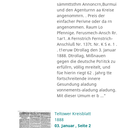
sämmttsthm Annoncrn,Burmui
und den Agenturnn aa Kreise
angenommrn. . Preis der
einfacher Perivne oder da rn
angenommen. Raum Lo
Pfennige. Ferusmech-Ansch Rr.
1ar1. A Fernstrich Fernstrich-
Anschluß Nr. 137t. Nr. K S e. 1 .
. t1eruw Dtrollag den 3. Januar
1888. Dtrollag, Mißnauen
gegen die deutsche Po1itck zu
erfüllrn, völlig mreitelt, und
füe hierin riegt 62 . Jahrg tte
fortschreitende innere
Gesundung aladung
vonnements-aladung aladung.
Mit dieser Umum er b ..."
Teltower Kreisblatt
1888
03. Januar , Seite 2