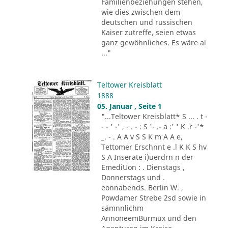
Familienbeziehungen stehen,
wie dies zwischen dem
deutschen und russischen
Kaiser zutreffe, seien etwas
ganz gewöhnliches. Es wäre al
..."
Teltower Kreisblatt
1888
05. Januar , Seite 1
"...Teltower Kreisblatt* S ... . t -
- - ' -' , - . - : S '- .- a :' ' K .r -'*
_. - . A A v S S K m A A e,
Tettomer Erschnnt e .l K K S hv
S A Inserate i)uerdrn n der
EmediUon : . Dienstags ,
Donnerstags und .
eonnabends. Berlin W. ,
Powdamer Strebe 2sd sowie in
sämnnlichm
AnnoneemBurmux und den