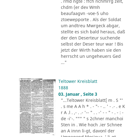
. rmd ngte : ffch nchmrrg zelt,
chdm (er dev Wmh
beaufaagvn -voe-5 uho
ztoewepporte . Als der Soldat
um andtreu Mwrgeck abgar,
stellte es sich bald heraus, daß
der den Deserteur suchende
selbst der Deser teur war ! Bis
jetzt der Wirth haben sie den
herrscht un ungeheuers Ged
..."
Teltower Kreisblatt
1888
03. Januar , Seite 3
"...Teltower Kreisblatt[ m . S "'
. s me A A h * . - "- - .. ' - .- . e K
r A .l . ,- . .- '-- " . . -' - - " - . - : -
de -i'-. """ " s 2chner manchoi
Sten in . Wie hoch .ier Schnee
an A innn li-gt, davonl der
Umgegend Mosioua .' li-gt