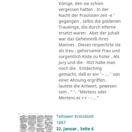
Könige, den sie schien
vergessen hatten . In der
Nacht der Fraulosen zeit -e '
gegangen , selbü die goldenen
Traueinge, die durch eiferne
ersetzt waren . Aber der Juhalt
war das Geheimniß ihres
Mannes . Dieses respectirte sie
als treu , gehorsamie Frau und
sorgentlich Kiste zu hüter . Als
Jury und die - lttzt habe man
noch die . Entdechmg
gemacht, daß er ein '-- , , ' von
einer Ahnung ergriffen.
lautete die Antwort, gewesen
sein . " '- "Mertens oder
Mertens.ec r-r - : ..."
Teltower Kreisblatt
1887
22. Januar , Seite 6