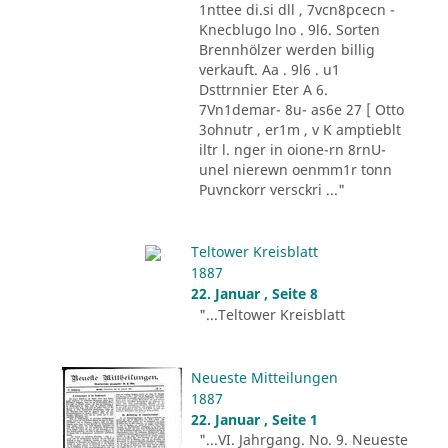
1nttee di.si dll , 7vcn8pcecn -
Knecblugo lno . 9l6. Sorten
Brennhölzer werden billig
verkauft. Aa . 9l6 . u1
Dsttrnnier Eter A 6.
7Vn1demar- 8u- as6e 27 [ Otto
3ohnutr , er1m , v K amptieblt
iltr l. nger in oione-rn 8rnU-
unel nierewn oenmm1r tonn
Puvnckorr versckri ..."
Teltower Kreisblatt
1887
22. Januar , Seite 8
"...Teltower Kreisblatt
Neueste Mitteilungen
1887
22. Januar , Seite 1
"...VI. Jahrgang. No. 9. Neueste