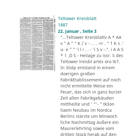
Teltower Kreisblatt
1887
22. Januar , Seite 3
"...Teltower Kreisblattv A * AA
v " A " " K / v - . . . -rr . " ´1 K s .'
u- e " " 'i l i . . - 'i S v -.". i A A S
* 1 .D S - Heilage zu issr. S des
Teltower lreisbl artes oro l67.
In Stolp entstand in einem
doerigen großen
FabrikEtablissement auf noch
nicht ermittelte Weise ein
Feuer, das sich in ganz kurzer
Zeit allen Fabrikgebäuden
mittheilte und ' "'- " tk3on
liaem Neubau im Nordca
Berlins stärzte um Minwoch
liche Nachmittag äußere ein
Maurerlehrling sowie vom
dritten Stock herab auf den