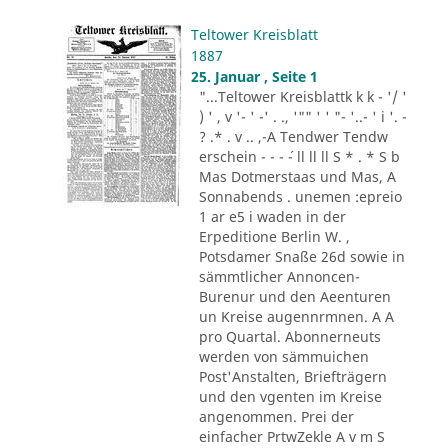
Teltower Kreisblatt
1887
25. Januar , Seite 1
"...Teltower Kreisblattk k k - '/ '
) ' , v '- ' -' . ., '"" ' ' "- '..- ' i '. -
? .* . v .. ,-A Tendwer Tendw
erschein - - - ´- ll ll ll S * . * S b
Mas Dotmerstaas und Mas, A
Sonnabends . unemen :epreio
1 ar e5 i waden in der
Erpeditione Berlin W. ,
Potsdamer Snaße 26d sowie in
sämmtlicher Annoncen-
Burenur und den Aeenturen
un Kreise augennrmnen. A A
pro Quartal. Abonnerneuts
werden von sämmuichen
Post'Anstalten, Briefträgern
und den vgenten im Kreise
angenommen. Prei der
einfacher PrtwZekle A v m S