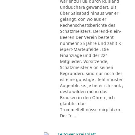
war er zu Fuß durch Rußland
undBuchara gewandert. Bis
über Saisabad hinaus war er
gelangt, oon wo aus er
Rechenschestsberichte des
Schatzmeisters, Derend-Klein-
Beeren Der Verein besteht
nunmehr 35 Jahre und zählt K
iepert-Marteufelde , Die
Finanziage und der 224
Mitglieder. Vorsitzende,
Schatzmeister V on seinen
Begründeru sind nur noch der
ist eine günstige . fehlinnusten
Augenblicke. Je tiefer ich sank ,
desto wilden mönu das
Brausen in den Ohren , ich
glaubte, dae
Trommelfellmüsse mirplatzrn .
Der In ..."
Teltower Kreisblatt