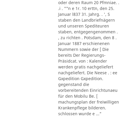
oder deren Raum 20 Pfmniae. .
.i . ""n e 1r. 10 erttn, den 25.
Januar l837 31. Jahrg. . ', S
staben den Landbriefnägern
und unseren Spediteuren
staben, entgegengenommen .
, zu richten . Potsdam, den 8 .
Januar 1887 erschienenen
Nummern sowie der [ Die
bereits Der Regierungs-
Präsidcat. von : Kalender
werden gratis nachgeliefert
nachgeliefert. Die Neese . : ee
Gxpedition Gxpedition.
gegenstand die
vorbereitenden Einrichtunaeu
für den Mobilu Be. [
machungsplan der freiwilligen
Krankenpflege bilderen.
schlossen wurde e ..."