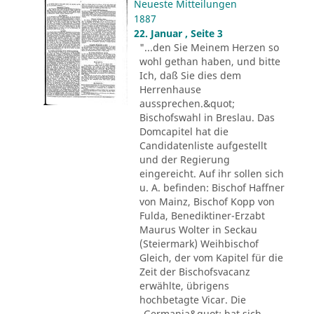
Neueste Mitteilungen
1887
22. Januar , Seite 3
"...den Sie Meinem Herzen so
wohl gethan haben, und bitte
Ich, daß Sie dies dem
Herrenhause
aussprechen.&quot;
Bischofswahl in Breslau. Das
Domcapitel hat die
Candidatenliste aufgestellt
und der Regierung
eingereicht. Auf ihr sollen sich
u. A. befinden: Bischof Haffner
von Mainz, Bischof Kopp von
Fulda, Benediktiner-Erzabt
Maurus Wolter in Seckau
(Steiermark) Weihbischof
Gleich, der vom Kapitel für die
Zeit der Bischofsvacanz
erwählte, übrigens
hochbetagte Vicar. Die
„Germania&quot; hat sich