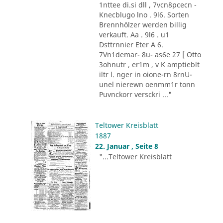
1nttee di.si dll , 7vcn8pcecn -
Knecblugo lno . 9l6. Sorten
Brennhölzer werden billig
verkauft. Aa . 9l6 . u1
Dsttrnnier Eter A 6.
7Vn1demar- 8u- as6e 27 [ Otto
3ohnutr , er1m , v K amptieblt
iltr l. nger in oione-rn 8rnU-
unel nierewn oenmm1r tonn
Puvnckorr versckri ..."
Teltower Kreisblatt
1887
22. Januar , Seite 8
"...Teltower Kreisblatt