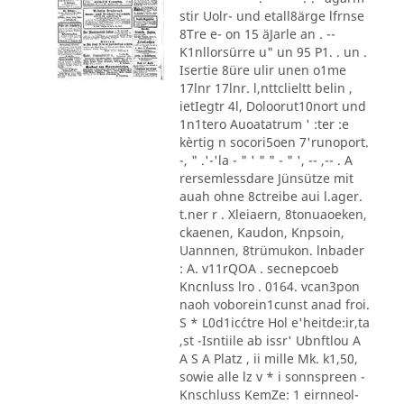
stir Uolr- und etall8ärge lfrnse
8Tre e- on 15 äJarle an . --
K1nllorsürre u" un 95 P1. . un .
Isertie 8üre ulir unen o1me
17lnr 17lnr. l,nttclieltt belin ,
ietIegtr 4l, Doloorut10nort und
1n1tero Auoatatrum ' :ter :e
kèrtig n socori5oen 7'runoport.
-, " .'-'la - " ' " " - " ', -- ,-- . A
rersemlessdare Jünsütze mit
auah ohne 8ctreibe aui l.ager.
t.ner r . Xleiaern, 8tonuaoeken,
ckaenen, Kaudon, Knpsoin,
Uannnen, 8trümukon. lnbader
: A. v11rQOA . secnepcoeb
Kncnluss lro . 0164. vcan3pon
naoh voborein1cunst anad froi.
S * L0d1ic´ctre Hol e'heitde:ir,ta
,st -Isntiile ab issr' Ubnftlou A
A S A Platz , ii mille Mk. k1,50,
sowie alle lz v * i sonnspreen -
Knschluss KemZe: 1 eirnneol-