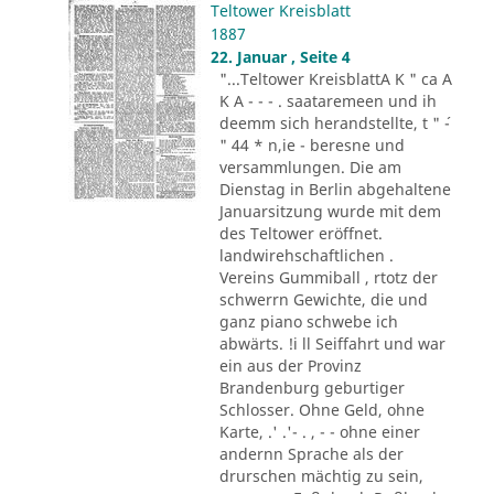
Teltower Kreisblatt
1887
22. Januar , Seite 4
"...Teltower KreisblattA K " ca A
K A - - - . saataremeen und ih
deemm sich herandstellte, t " ´-
" 44 * n,ie - beresne und
versammlungen. Die am
Dienstag in Berlin abgehaltene
Januarsitzung wurde mit dem
des Teltower eröffnet.
landwirehschaftlichen .
Vereins Gummiball , rtotz der
schwerrn Gewichte, die und
ganz piano schwebe ich
abwärts. !i ll Seiffahrt und war
ein aus der Provinz
Brandenburg geburtiger
Schlosser. Ohne Geld, ohne
Karte, .' .'- . , - - ohne einer
andernn Sprache als der
drurschen mächtig zu sein,