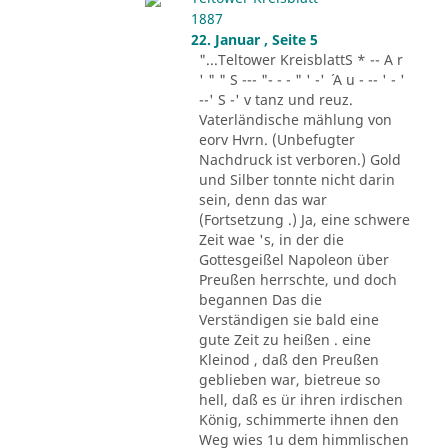
1887
22. Januar , Seite 5
"...Teltower KreisblattS * -- A r
' " " S --- "- - - " ' -' ´ A u - -- ' - '
--' S -' v tanz und reuz.
Vaterländische mählung von
eorv Hvrn. (Unbefugter
Nachdruck ist verboren.) Gold
und Silber tonnte nicht darin
sein, denn das war
(Fortsetzung .) Ja, eine schwere
Zeit wae 's, in der die
Gottesgeißel Napoleon über
Preußen herrschte, und doch
begannen Das die
Verständigen sie bald eine
gute Zeit zu heißen . eine
Kleinod , daß den Preußen
geblieben war, bietreue so
hell, daß es ür ihren irdischen
König, schimmerte ihnen den
Weg wies 1u dem himmlischen