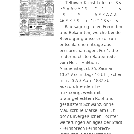
"...Teltower Kreisblatte . e - S v
e S A A v * " S :- . " . .' ' . - - -- v
" S -- ' . . S - - - . . A * K A A A . l
46 * K S S -- -r- ' e " " S v s . v -
' . Bautsagung. ullen Freunden
und Bekannten, welche bei der
Beerdigung unserer so früh
entschlafenen nträge aus
ernsprechanlagen. Für 1. die
in der nächsten Bauperiode
vom Holz - Anktion .
Amdienstag, d. 25. Zaunar
13b7 V ormittags 10 Uhr, sollen
im i .. S A S April 1887 ab
auszuführenden Er-
fitrzhaarig, weiß mit
braungeflecktem Kopf und
gestutztem Schwanz, ohne
Maulkorb ie Marke, am 6 . t
bo"v unvergeßlichen Tochter
weiterungen anlagea der Stadt
- Fernsprech Fernsprech-