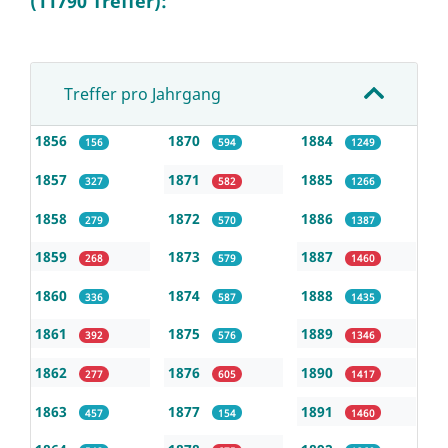
(11790 Treffer):
Treffer pro Jahrgang
1856
1870
1884
156
594
1249
1857
1871
1885
327
582
1266
1858
1872
1886
279
570
1387
1859
1873
1887
268
579
1460
1860
1874
1888
336
587
1435
1861
1875
1889
392
576
1346
1862
1876
1890
277
605
1417
1863
1877
1891
457
154
1460