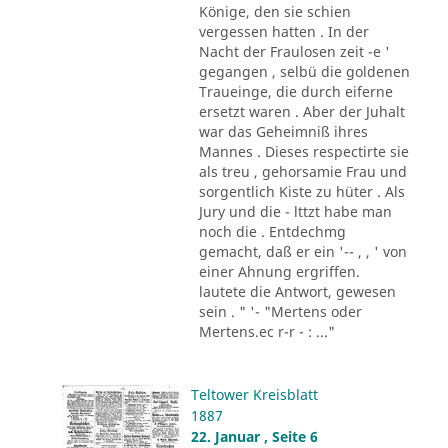
Könige, den sie schien
vergessen hatten . In der
Nacht der Fraulosen zeit -e '
gegangen , selbü die goldenen
Traueinge, die durch eiferne
ersetzt waren . Aber der Juhalt
war das Geheimniß ihres
Mannes . Dieses respectirte sie
als treu , gehorsamie Frau und
sorgentlich Kiste zu hüter . Als
Jury und die - lttzt habe man
noch die . Entdechmg
gemacht, daß er ein '-- , , ' von
einer Ahnung ergriffen.
lautete die Antwort, gewesen
sein . " '- "Mertens oder
Mertens.ec r-r - : ..."
Teltower Kreisblatt
1887
22. Januar , Seite 6