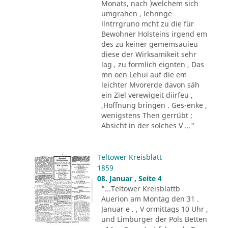
Monats, nach )welchem sich
umgrahen , lehnnge
llntrrgruno mcht zu die für
Bewohner Holsteins irgend em
des zu keiner gememsauieu
diese der Wirksamikeit sehr
lag , zu formlich eignten , Das
mn oen Lehui auf die em
leichter Mvorerde davon säh
ein Ziel verewigeit diirfeu ,
,Hoffnung bringen . Ges-enke ,
wenigstens Then gerrübt ;
Absicht in der solches V ..."
Teltower Kreisblatt
1859
08. Januar , Seite 4
"...Teltower Kreisblattb
Auerion am Montag den 31 .
Januar e . , V ormittags 10 Uhr ,
und Limburger der Pols Betten