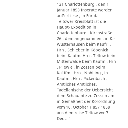
131 Charlottenburg , den 1
Januar 1858 Inserate werden
außerLiese , in Für das
Teltower Kreisblatt ist die
Haupt- Expedition in
Charlottenburg , Kirchstraße
26 . dem angenommen : in K.-
Wusterhausen beim Kaufri .
Hrn . Seh eber in Köpenick
beim Kaufm. Hrn . Teltow beim
Mittenwalde beim Kaufm . Hrn
. Pl ew e , in Zossen beim
Ka1ifm . Hrn . Nobiling , in
Kaufm . Hrn . Pickenbach .
Amtliches Amtliches.
Tadellanische der Uebersicht
dem Schauante zu Zossen am
in Gemäßheit der Körordnung
vom 10. October 1 857 1858
aus dem reise Teltow vor 7 .
Dec ..."