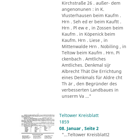
Kirchstraße 26 . außer- dem
angenonunen : in K.
Vlusterhausen beim Kaufm .
Hrn . Seh ed er beim Kauftt .
Hrn . Pl ew e , in Zossen beim
Kaufm . in Köpenick beim
Kaufm. Hrn . Liese , in
Mittenwalde Hrn . Nobiling , in
Teltow beim Kaufm . Hrn. Pi
ckenbach . Amtliches
Amtliches. Denkmal sijr
Albrecht Thät Die Errichtung
eines Denkmals für Aldre cht
Th är , den Begründer des
verbesserten Landbaues in
unserm Va ..."
Teltower Kreisblatt
1859
08. Januar , Seite 2
"...Teltower Kreisblatt2