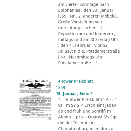
am vierter Sonntage nach
Epiphanias , den 30 . Januar
l859 . Nr . 2, anderen Möbelu ,
Große Vorstellung von
(inrichtungssachen , 1
Reposttormm und ln derem ;
mittags und am l0 Srertag Uhr
, den 4 . Februar , V or 52
InliusLt n d e. Potsdamerstraße
l Nr . Nachmittags Uhr
Potsdamer'iraße ..."
Teltower Kreisblatt
1859
15. Januar , Seite 1
"...Teltower Kreisblattm A - i "
vs ' m SY S -' Ersch eint jeden
ab end früh und Sonriifi m
Abonn .' pro -- Quarwl 8½ Sgr .
die der Inserate in
Charlottenburg ie en dur zu