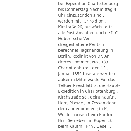
be- Expedition Charlottenburg
bis Donnerstag Nachmittag 4
Uhr einzusenden sind ,
werden mit 1Sr ro dion ,
Kirstraße 26, auswärts -dtir
alle Post-Anstalten und ne I. C.
Huber' sche Ver-
dreigeshaltene Peritzin
berechnet. lagshandlung in
Berlin. Redinirt von Dr. An
dreres Sommer . No . 133 .
Charlottenburg , den 15 .
Januar 1859 Inserate werden
außer in Mittmwaide Für das
Teltoer Kreisblatt ist die Haupt-
Expedition in Charlottenburg ,
Kirchstraße s6 , deint Kauftn.
Herr. Pl ew e , in Zossen denn
dem angenommen : in K. -
Wusterhausen beim Kaufm .
Hrn. Seh eber , in Köpenick
beim Kaufm . Hrn , Liese , .