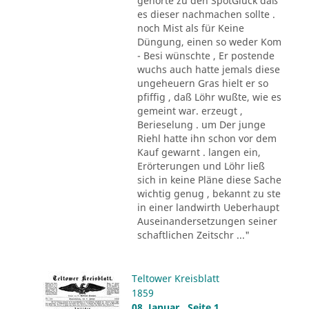
gehörte zu den SpötGlück daß
es dieser nachmachen sollte .
noch Mist als für Keine
Düngung, einen so weder Kom
- Besi wünschte , Er postende
wuchs auch hatte jemals diese
ungeheuern Gras hielt er so
pfiffig , daß Löhr wußte, wie es
gemeint war. erzeugt ,
Berieselung . um Der junge
Riehl hatte ihn schon vor dem
Kauf gewarnt . langen ein,
Erörterungen und Löhr ließ
sich in keine Pläne diese Sache
wichtig genug , bekannt zu ste
in einer landwirth Ueberhaupt
Auseinandersetzungen seiner
schaftlichen Zeitschr ..."
Teltower Kreisblatt
1859
08. Januar , Seite 1