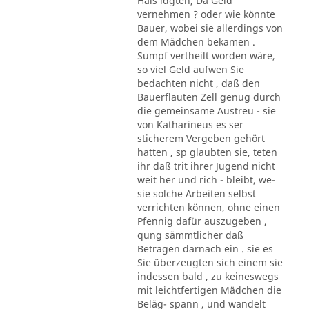
Hals ldgten, Da Geld
vernehmen ? oder wie könnte
Bauer, wobei sie allerdings von
dem Mädchen bekamen .
Sumpf vertheilt worden wäre,
so viel Geld aufwen Sie
bedachten nicht , daß den
Bauerflauten Zell genug durch
die gemeinsame Austreu - sie
von Katharineus es ser
sticherem Vergeben gehört
hatten , sp glaubten sie, teten
ihr daß trit ihrer Jugend nicht
weit her und rich - bleibt, we-
sie solche Arbeiten selbst
verrichten können, ohne einen
Pfennig dafür auszugeben ,
qung sämmtlicher daß
Betragen darnach ein . sie es
Sie überzeugten sich einem sie
indessen bald , zu keineswegs
mit leichtfertigen Mädchen die
Beläg- spann , und wandelt