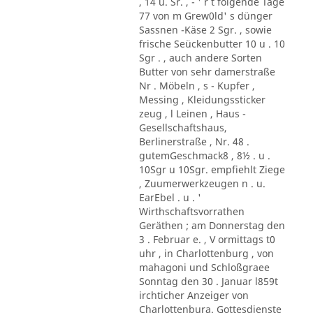
, 14 u. Sr. , - ' r t folgende Tage
77 von m Grew0ld' s dünger
Sassnen -Käse 2 Sgr. , sowie
frische Seückenbutter 10 u . 10
Sgr . , auch andere Sorten
Butter von sehr damerstraße
Nr . Möbeln , s - Kupfer ,
Messing , Kleidungssticker
zeug , l Leinen , Haus -
Gesellschaftshaus,
Berlinerstraße , Nr. 48 .
gutemGeschmack8 , 8½ . u .
10Sgr u 10Sgr. empfiehlt Ziege
, Zuumerwerkzeugen n . u.
EarEbel . u . '
Wirthschaftsvorrathen
Geräthen ; am Donnerstag den
3 . Februar e. , V ormittags t0
uhr , in Charlottenburg , von
mahagoni und Schloßgraee
Sonntag den 30 . Januar l859t
irchticher Anzeiger von
Charlottenbura. Gottesdienste