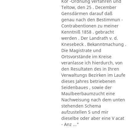
Kör -Ordnung verfahren und
Teltow, den 25 . December
Gensd´armen darauf daß
genau nach den Bestimmun -
Contrabentionen zu meiner
Kenntniß 1858 . gebracht
werden . Der Landrath v. d.
Knesebeck . Bekanntmachung .
Die Magistrate und
Ortsvorstände im Kreise
veranlasse ich hierdurch, von
den Resultaten des in Ihren
Verwaltungs Bezirken im Laufe
dieses Jahres betriebenen
Seidenbaues , sowie der
Maulbeerbaumzucht eine
Nachweisung nach dem unten
stehenden Schema
aufzustellen S und mir
dieselbe oder aber eine V acat
- Anz ..."