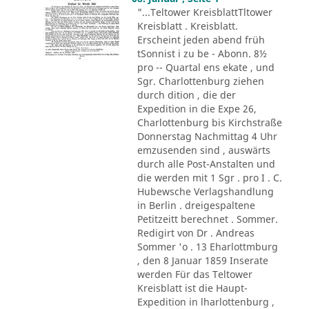
"...Teltower KreisblattTltower
Kreisblatt . Kreisblatt.
Erscheint jeden abend früh
tSonnist i zu be - Abonn. 8½
pro -- Quartal ens ekate , und
Sgr. Charlottenburg ziehen
durch dition , die der
Expedition in die Expe 26,
Charlottenburg bis Kirchstraße
Donnerstag Nachmittag 4 Uhr
emzusenden sind , auswärts
durch alle Post-Anstalten und
die werden mit 1 Sgr . pro I . C.
Hubewsche Verlagshandlung
in Berlin . dreigespaltene
Petitzeitt berechnet . Sommer.
Redigirt von Dr . Andreas
Sommer 'o . 13 Eharlottmburg
, den 8 Januar 1859 Inserate
werden Für das Teltower
Kreisblatt ist die Haupt-
Expedition in lharlottenburg ,