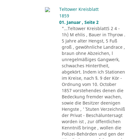
Teltower Kreisblatt
1859
01. Januar , Seite 2
"...Teltower KreisblattS 2 4 -
1h) M ehlis , Bauer in Thyrow .
5 Jahre alter Hengst, 5 Fuß
groß , gewöhnliche Landrace ,
braun ohne Abzeichen, l
unregelmäßiges Gangwerk,
schwaches Hintertheit,
abgekört. Indem ich Stationen
im Kreise, nach §. 9 der Kör -
Ordnung vom 10. October
1857 vorstehendes denen die
Bedeckung fremder wachen,
sowie die Besitzer deenigen
Hengste , '´ Stuten Verzeichniß
der Privat - Beschäluntersagt
worden ist , zur öffentlichen
Kenntniß bringe , wollen die
Polizei-Behörden und gen der