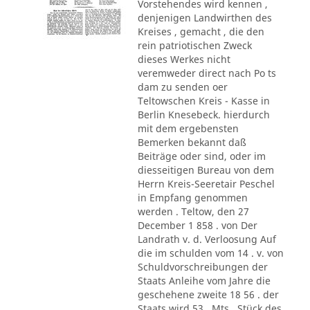
Vorstehendes wird kennen ,
denjenigen Landwirthen des
Kreises , gemacht , die den
rein patriotischen Zweck
dieses Werkes nicht
veremweder direct nach Po ts
dam zu senden oer
Teltowschen Kreis - Kasse in
Berlin Knesebeck. hierdurch
mit dem ergebensten
Bemerken bekannt daß
Beiträge oder sind, oder im
diesseitigen Bureau von dem
Herrn Kreis-Seeretair Peschel
in Empfang genommen
werden . Teltow, den 27
December 1 858 . von Der
Landrath v. d. Verloosung Auf
die im schulden vom 14 . v. von
Schuldvorschreibungen der
Staats Anleihe vom Jahre die
geschehene zweite 18 56 . der
Staats wird 53 . Mts., Stück des