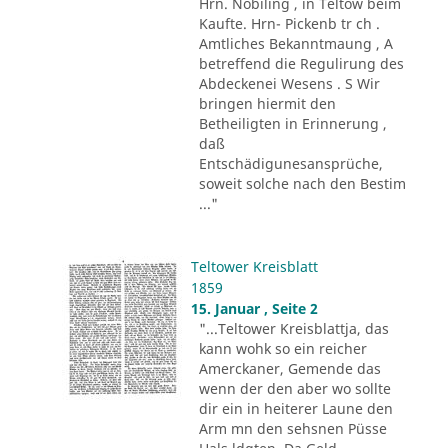
Hrn. Nobiling , in Teltow beim
Kaufte. Hrn- Pickenb tr ch .
Amtliches Bekanntmaung , A
betreffend die Regulirung des
Abdeckenei Wesens . S Wir
bringen hiermit den
Betheiligten in Erinnerung ,
daß
Entschädigunesansprüche,
soweit solche nach den Bestim
..."
Teltower Kreisblatt
1859
15. Januar , Seite 2
"...Teltower Kreisblattja, das
kann wohk so ein reicher
Amerckaner, Gemende das
wenn der den aber wo sollte
dir ein in heiterer Laune den
Arm mn den sehsnen Püsse