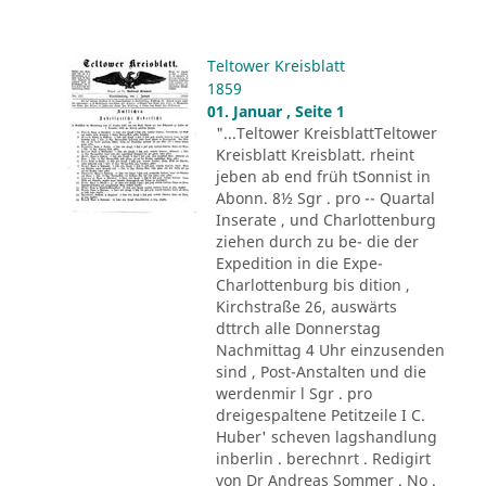
Teltower Kreisblatt
1859
01. Januar , Seite 1
"...Teltower KreisblattTeltower
Kreisblatt Kreisblatt. rheint
jeben ab end früh tSonnist in
Abonn. 8½ Sgr . pro -- Quartal
Inserate , und Charlottenburg
ziehen durch zu be- die der
Expedition in die Expe-
Charlottenburg bis dition ,
Kirchstraße 26, auswärts
dttrch alle Donnerstag
Nachmittag 4 Uhr einzusenden
sind , Post-Anstalten und die
werdenmir l Sgr . pro
dreigespaltene Petitzeile I C.
Huber' scheven lagshandlung
inberlin . berechnrt . Redigirt
von Dr Andreas Sommer . No .