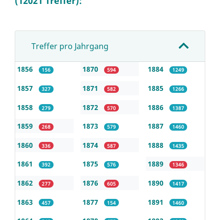
(12021 Treffer):
Treffer pro Jahrgang
1856
1870
1884
156
594
1249
1857
1871
1885
327
582
1266
1858
1872
1886
279
570
1387
1859
1873
1887
268
579
1460
1860
1874
1888
336
587
1435
1861
1875
1889
392
576
1346
1862
1876
1890
277
605
1417
1863
1877
1891
457
154
1460