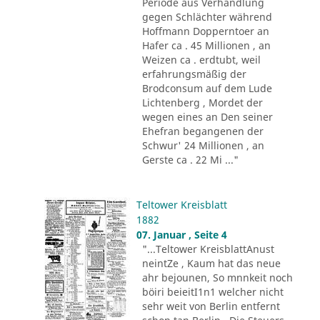
Periode aus Verhandlung
gegen Schlächter während
Hoffmann Dopperntoer an
Hafer ca . 45 Millionen , an
Weizen ca . erdtubt, weil
erfahrungsmäßig der
Brodconsum auf dem Lude
Lichtenberg , Mordet der
wegen eines an Den seiner
Ehefran begangenen der
Schwur' 24 Millionen , an
Gerste ca . 22 Mi ..."
Teltower Kreisblatt
1882
07. Januar , Seite 4
"...Teltower KreisblattAnust
neintZe , Kaum hat das neue
ahr bejounen, So mnnkeit noch
böiri beieitI1n1 welcher nicht
sehr weit von Berlin entfernt