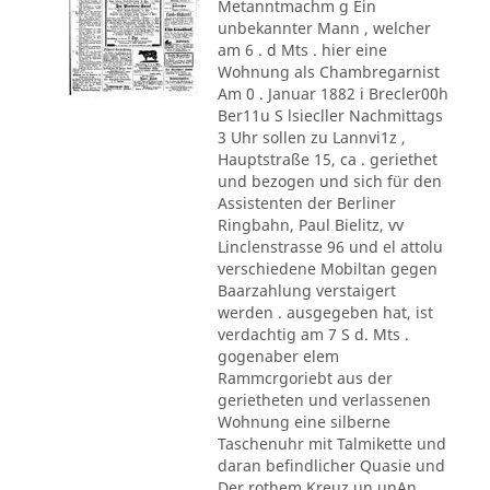
Metanntmachm g Ein
unbekannter Mann , welcher
am 6 . d Mts . hier eine
Wohnung als Chambregarnist
Am 0 . Januar 1882 i Brecler00h
Ber11u S lsiecller Nachmittags
3 Uhr sollen zu Lannvi1z ,
Hauptstraße 15, ca . geriethet
und bezogen und sich für den
Assistenten der Berliner
Ringbahn, Paul Bielitz, vv
Linclenstrasse 96 und el attolu
verschiedene Mobiltan gegen
Baarzahlung verstaigert
werden . ausgegeben hat, ist
verdachtig am 7 S d. Mts .
gogenaber elem
Rammcrgoriebt aus der
gerietheten und verlassenen
Wohnung eine silberne
Taschenuhr mit Talmikette und
daran befindlicher Quasie und
Der rothem Kreuz un unAn