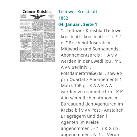
Teltower Kreisblatt
1882
04. Januar , Seite 1
"...Teltower KreisblattTeltower
kreisblatt . kreisblatt. r"' r * ""
e. " Erscheint Inserate v
Mittwochs und Sonnabends .
Abonnementspreis : 1 A v v
werden in der Ewediiiou . 'r S
A v v BerlinlV. ,
PotsdamerStraße26li , sowie S
prn Quartal z Abonnements 1
Matrk 10Pfg . K A A K A A
werden von sämmtlichrn t K K
A in sämmtlichen Annoncen -
Bureauund den Agenturen im
Kreise b l v v v Post - Anstalten,
Briegrägern und den i
Agenten im Kreise
angenommen . - " ' i K G i b
angenommen . N°1 . . Verun