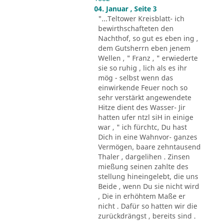
04. Januar , Seite 3
"...Teltower Kreisblatt- ich
bewirthschafteten den
Nachthof, so gut es eben ing ,
dem Gutsherrn eben jenem
Wellen , " Franz , " erwiederte
sie so ruhig , lich als es ihr
mög - selbst wenn das
einwirkende Feuer noch so
sehr verstärkt angewendete
Hitze dient des Wasser- Jir
hatten ufer ntzl siH in einige
war , " ich fürchtc, Du hast
Dich in eine Wahnvor- ganzes
Vermögen, baare zehntausend
Thaler , dargelihen . Zinsen
mießung seinen zahlte des
stellung hineingelebt, die uns
Beide , wenn Du sie nicht wird
, Die in erhöhtem Maße er
nicht . Dafür so hatten wir die
zurückdrängst , bereits sind .