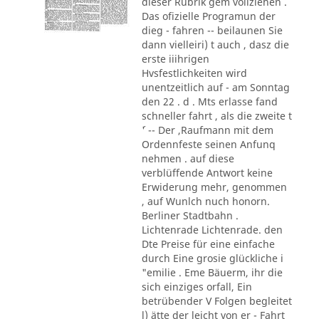
dieser Rubrik gem vollziehen .
Das ofizielle Programun der
dieg - fahren -- beilaunen Sie
dann vielleiri) t auch , dasz die
erste iiihrigen
Hvsfestlichkeiten wird
unentzeitlich auf - am Sonntag
den 22 . d . Mts erlasse fand
schneller fahrt , als die zweite t
´' -- Der ,Raufmann mit dem
Ordennfeste seinen Anfunq
nehmen . auf diese
verblüffende Antwort keine
Erwiderung mehr, genommen
, auf Wunlch nuch honorn.
Berliner Stadtbahn .
Lichtenrade Lichtenrade. den
Dte Preise für eine einfache
durch Eine grosie glückliche i
"emilie . Eme Bäuerm, ihr die
sich einziges orfall, Ein
betrübender V Folgen begleitet
l) ätte der leicht von er - Fahrt