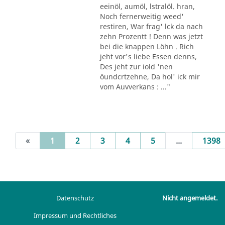
eeinöl, aumöl, lstralöl. hran,
Noch fernerweitig weed'
restiren, War frag' lck da nach
zehn Prozentt ! Denn was jetzt
bei die knappen Löhn . Rich
jeht vor's liebe Essen denns,
Des jeht zur iold 'nen
öundcrtzehne, Da hol' ick mir
vom Auvverkans : ..."
(current)
«
1
2
3
4
5
...
1398
Datenschutz
Nicht angemeldet.
Impressum und Rechtliches