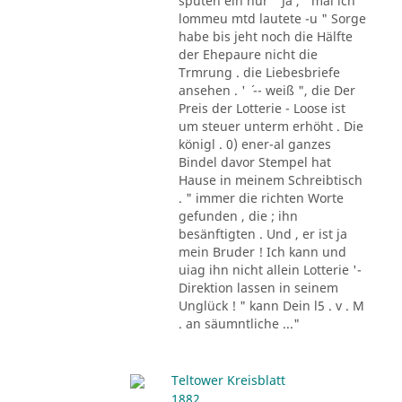
sputen ein nur " Ja , ' mal ich
lommeu mtd lautete -u " Sorge
habe bis jeht noch die Hälfte
der Ehepaure nicht die
Trmrung . die Liebesbriefe
ansehen . ' ´ -- weiß ", die Der
Preis der Lotterie - Loose ist
um steuer unterm erhöht . Die
königl . 0) ener-al ganzes
Bindel davor Stempel hat
Hause in meinem Schreibtisch
. " immer die richten Worte
gefunden , die ; ihn
besänftigten . Und , er ist ja
mein Bruder ! Ich kann und
uiag ihn nicht allein Lotterie '-
Direktion lassen in seinem
Unglück ! " kann Dein l5 . v . M
. an säumntliche ..."
Teltower Kreisblatt
1882