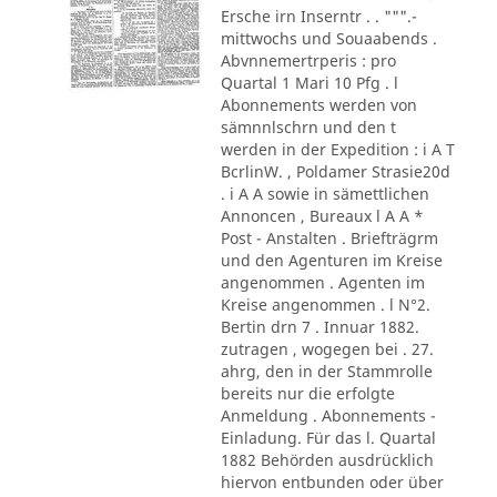
Ersche irn Inserntr . . """.-
mittwochs und Souaabends .
Abvnnemertrperis : pro
Quartal 1 Mari 10 Pfg . l
Abonnements werden von
sämnnlschrn und den t
werden in der Expedition : i A T
BcrlinW. , Poldamer Strasie20d
. i A A sowie in sämettlichen
Annoncen , Bureaux l A A *
Post - Anstalten . Briefträgrm
und den Agenturen im Kreise
angenommen . Agenten im
Kreise angenommen . l N°2.
Bertin drn 7 . Innuar 1882.
zutragen , wogegen bei . 27.
ahrg, den in der Stammrolle
bereits nur die erfolgte
Anmeldung . Abonnements -
Einladung. Für das l. Quartal
1882 Behörden ausdrücklich
hiervon entbunden oder über