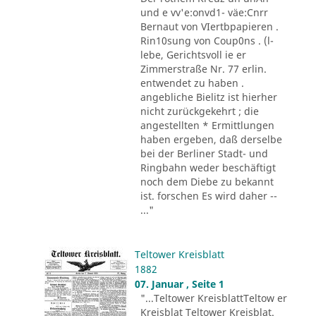
und e vv'e:onvd1- väe:Cnrr
Bernaut von VIertbpapieren .
Rin10sung von Coup0ns . (l-
lebe, Gerichtsvoll ie er
Zimmerstraße Nr. 77 erlin.
entwendet zu haben .
angebliche Bielitz ist hierher
nicht zurückgekehrt ; die
angestellten * Ermittlungen
haben ergeben, daß derselbe
bei der Berliner Stadt- und
Ringbahn weder beschäftigt
noch dem Diebe zu bekannt
ist. forschen Es wird daher --
..."
Teltower Kreisblatt
1882
07. Januar , Seite 1
"...Teltower KreisblattTeltow er
Kreisblat Teltower Kreisblat.