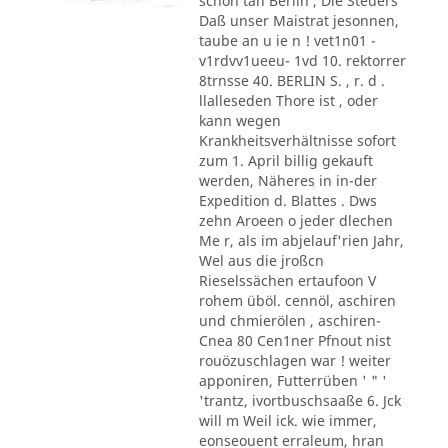
schon tan Berlin , Die Steuers
Daß unser Maistrat jesonnen,
taube an u ie n ! vet1n01 -
v1rdvv1ueeu- 1vd 10. rektorrer
8trnsse 40. BERLIN S. , r. d .
llalleseden Thore ist , oder
kann wegen
Krankheitsverhältnisse sofort
zum 1. April billig gekauft
werden, Näheres in in-der
Expedition d. Blattes . Dws
zehn Aroeen o jeder dlechen
Me r, als im abjelauf'rien Jahr,
Wel aus die jroßcn
Rieselssächen ertaufoon V
rohem üböl. cennöl, aschiren
und chmierölen , aschiren-
Cnea 80 Cen1ner Pfnout nist
rouözuschlagen war ! weiter
apponiren, Futterrüben ' " '
'trantz, ivortbuschsaaße 6. Jck
will m Weil ick. wie immer,
eonseouent erraleum, hran