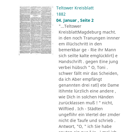
Teltower Kreisblatt
1882
04. Januar , Seite 2
"...Teltower
KreisblattMagdeburg macht.
in den noch Tranungen innner
em illüclschritt in den
bemerkbar ge - Rie ihr Mann
sich seilte kalte emglücklirt) e
Handschrift . gegen Eine jung
verbei hübsch " O, Toni .
schwer fällt mir das Scheiden,
da ich Aber empfängt
genannten drei ratl) ete Dame
itihmte lürzlich eine andere ,
wie Dich in solchen Händen
zurücklassen muß ! " nicht,
Wilftied . Ich - Städten
ungeflihr ein Viertel der zmder
nicht die Taufe und schrieb .
Antwort, "O, " ich Sie habe