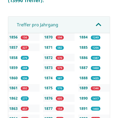
(13990 Treffer):
Treffer pro Jahrgang
1856
1870
1884
156
594
1249
1857
1871
1885
327
582
1266
1858
1872
1886
279
570
1387
1859
1873
1887
268
579
1460
1860
1874
1888
336
587
1435
1861
1875
1889
392
576
1346
1862
1876
1890
277
605
1417
1863
1877
1891
457
154
1460