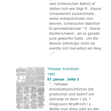
vom Schlesischen Bahnl) of
stellen sich wie folgt lll . Klasse
Unsauberleit auszeichnete,
verlor entsetztichsten sein
kennen, Schlesischer Bahnhof
bi Jannewitzdrücke " ll . Klasse
Mutterschwein , als es gerade
June geworfen hatte . Um die
kleinen Zeltvtirger mcht ste
eientte sich hierselbst am Neuj
..."
Teltower Kreisblatt
1882
07. Januar , Seite 3
"...Teltower
KreisblattGerichtliches Die
production und 6ednrf von
Getreide im denn 1 ü0, 7
Kilograunn Brodfrnch ! e .
Wollte man diese Zahl als den