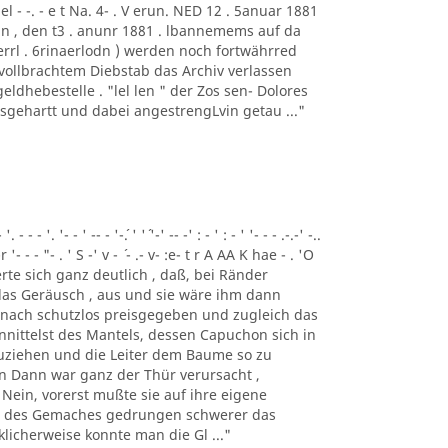
el - -. - e t Na. 4- . V erun. NED 12 . 5anuar 1881
. Beckin , den t3 . anunr 1881 . lbannemems auf da
f errl . 6rinaerlodn ) werden noch fortwährred
 vollbrachtem Diebstab das Archiv verlassen
eldhebestelle . "lel len " der Zos sen- Dolores
usgehartt und dabei angestrengLvin getau ..."
- - '. '- - ' -- - '-´. ' '´ '-' -- -' : - ' : - ' '- - - .-.-' -..
-r '- - - "- . ' S -' v - ´ - .- v- :e- t r A AA K hae - . 'O
nnerte sich ganz deutlich , daß, bei Ränder
 das Geräusch , aus und sie wäre ihm dann
h nach schutzlos preisgegeben und zugleich das
nittelst des Mantels, dessen Capuchon sich in
zuziehen und die Leiter dem Baume so zu
n Dann war ganz der Thür verursacht ,
 Nein, vorerst mußte sie auf ihre eigene
ke des Gemaches gedrungen schwerer das
licherweise konnte man die Gl ..."