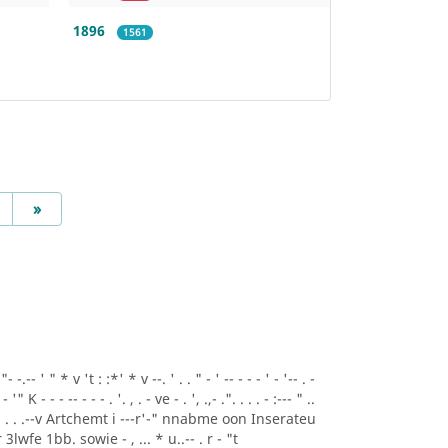
1896
1561
Next
»
.-- ' " * v 't : :*' * v --. ' . . " - ' -- - - - ' - '-- . -
- '" K - - - -- - - - . '. , . - ve - . ', .,- .". . . . - :--- " ..
A* ' . . .--v Artchemt i ---r'-" nnabme oon Inserateu
lwfe 1bb. sowie - , ... * u..-- . r - "t