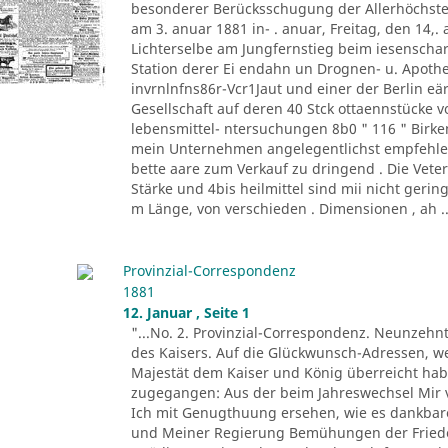
besonderer Berücksschugung der Allerhöchste
am 3. anuar 1881 in- . anuar, Freitag, den 14,.
Lichterselbe am Jungfernstieg beim iesenschar
Station derer Ei endahn un Drognen- u. Apot
invrnlnfns86r-Vcr1Jaut und einer der Berlin eär
Gesellschaft auf deren 40 Stck ottaennstücke von
lebensmittel- ntersuchungen 8b0 " 116 " Birke
mein Unternehmen angelegentlichst empfehle, v
bette aare zum Verkauf zu dringend . Die Vete
Stärke und 4bis heilmittel sind mii nicht gerin
m Länge, von verschieden . Dimensionen , ah ..
Provinzial-Correspondenz
1881
12. Januar , Seite 1
"...No. 2. Provinzial-Correspondenz. Neunzehn
des Kaisers. Auf die Glückwunsch-Adressen, we
Majestät dem Kaiser und König überreicht hab
zugegangen: Aus der beim Jahreswechsel Mir
Ich mit Genugthuung ersehen, wie es dankba
und Meiner Regierung Bemühungen der Friede 