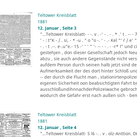
Teltower Kreisblatt
1881
12. Januar , Seite 3
"...Teltower Kreisblatt- - -. v . -' - . - . * .' t . -- - 7
' - : t"K - / . si, - * -u . " o "o -. ' - .- Kel "' ´r / e' " '
- . - t .--. e-.u"e.- 15 -' ' ' " '- -- - - . - -r* l"
gestehjen , don dieser Gesellschaft jedoch Neu
abzu , sie auch andere Gegenstände nicht vers
aufdem Person durch seinen halb jetzt sind d
Aufmerksamkeit der des dort hinter Schloß und 
-- der durch die Flucht man , stationirtenpoliz
eigenen Sicherheit oon beabsichtigten Fahrt b
ausschloßundihnnachderPolizeiwache gebrochen
wodurch die Gefahr erst nach außen sich - beme
Teltower Kreisblatt
1881
12. Januar , Seite 4
"...Teltower Kreisblatt- S l6 -. . v . olz-Anttion