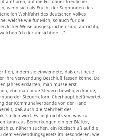
t aufhören, auf die Fortdauer friedlicher
uen, wenn sich als Frucht der Segnungen des
teriellen Wohlfahrt des deutschen Volkes
e, welche wie für Mich, so auch für die
rzlicher Weise ausgesprochen sind, aufrichtig
welchen Ich der umsichtige ..."
riffen, indem sie einwendete, daß erst neue
er ihre Verwendung Beschluß fassen könne. Da
en Jahres erklärten, man müsse erst
ben, ehe man neue Steuern bewilligen könne,
blehnung der Steuerreform überhaupt befürwortet
tung der Kommunalverbände von der Hand
ereilt, daß auch die Mehrheit des
stellen wird. Es liegt nichts vor, was zu
ten kann aus Bemerkungen einiger Blätter,
ich zu nähern suchen, ein Rückschluß auf die
 zu dem Verwendungsgesetz im Besonderen, wie