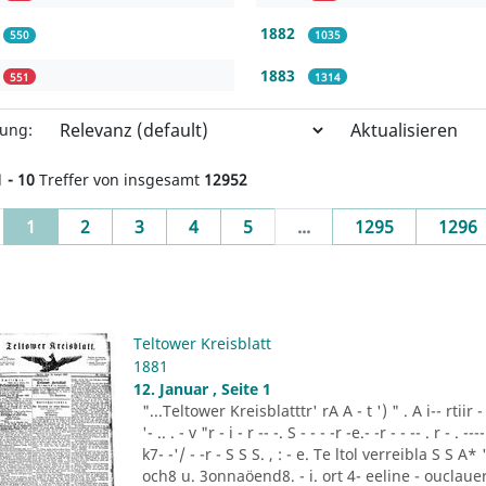
1882
550
1035
1883
551
1314
Aktualisieren
rung:
1 - 10
Treffer von insgesamt
12952
(current)
1
2
3
4
5
...
1295
1296
Teltower Kreisblatt
1881
12. Januar , Seite 1
"...Teltower Kreisblatttr' rA A - t ') " . A i-- rtiir - "- -
'- .. . - v "r - i - r -- -. S - - - -r -e.- -r - - -- . r - . ---- 
k7- -'/ - -r - S S S. , : - e. Te ltol verreibla S S 
och8 u. 3onnaöend8. - i. ort 4- eeline - ouclauer 3