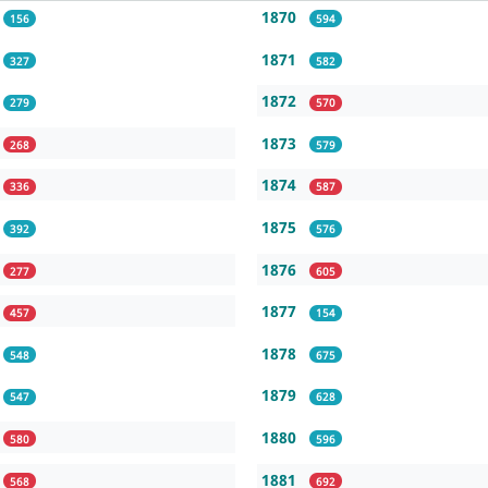
1870
156
594
1871
327
582
1872
279
570
1873
268
579
1874
336
587
1875
392
576
1876
277
605
1877
457
154
1878
548
675
1879
547
628
1880
580
596
1881
568
692