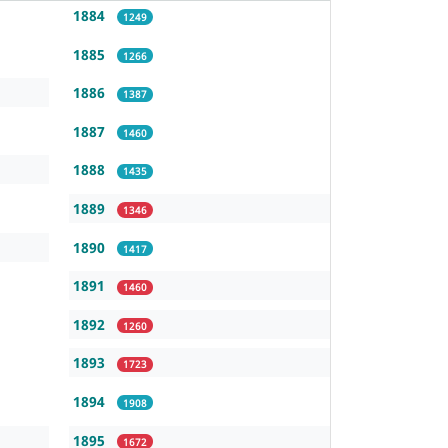
1884
1249
1885
1266
1886
1387
1887
1460
1888
1435
1889
1346
1890
1417
1891
1460
1892
1260
1893
1723
1894
1908
1895
1672