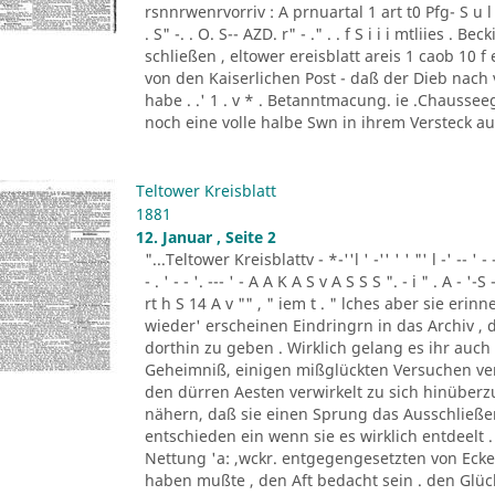
rsnnrwenrvorriv : A prnuartal 1 art t0 Pfg- S u l 
. S" -. . O. S-- AZD. r" - ." . . f S i i i mtliies 
schließen , eltower ereisblatt areis 1 caob 10 
von den Kaiserlichen Post - daß der Dieb nach
habe . .' 1 . v * . Betanntmacung. ie .Chausseeg
noch eine volle halbe Swn in ihrem Versteck a
Teltower Kreisblatt
1881
12. Januar , Seite 2
"...Teltower Kreisblattv - *-''l ' -'' ' ' "' l -' -- ' - - '. - 
- . ' - - '. --- ' - A A K A S v A S S S ". - i " . A - '-S 
rt h S 14 A v "" , " iem t . " lches aber sie eri
wieder' erscheinen Eindringrn in das Archiv ,
dorthin zu geben . Wirklich gelang es ihr auc
Geheimniß, einigen mißglückten Versuchen ven
den dürren Aesten verwirkelt zu sich hinüber
nähern, daß sie einen Sprung das Ausschließe
entschieden ein wenn sie es wirklich entdeelt .
Nettung 'a: ,wckr. entgegengesetzten von Ec
haben mußte , den Aft bedacht sein . den Glück