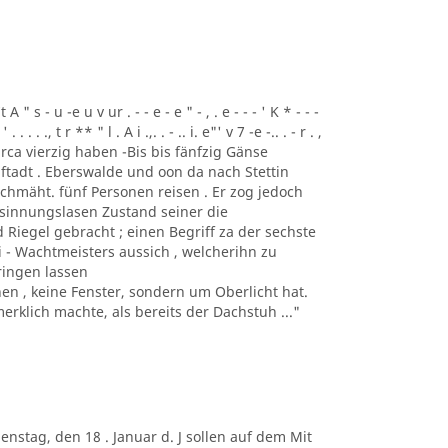
t A " s - u -e u v ur . - - e - e " - , . e - - - ' K * - - -
 . . . . ., t r ** " l . A i .,. . - .. i. e"' v 7 -e -.. . - r . ,
 und circa vierzig haben -Bis bis fänfzig Gänse
ftadt . Eberswalde und oon da nach Stettin
chmäht. fünf Personen reisen . Er zog jedoch
esinnungslasen Zustand seiner die
Riegel gebracht ; einen Begriff za der sechste
ei - Wachtmeisters aussich , welcherihn zu
ringen lassen
 , keine Fenster, sondern um Oberlicht hat.
rklich machte, als bereits der Dachstuh ..."
. Dienstag, den 18 . Januar d. J sollen auf dem Mit