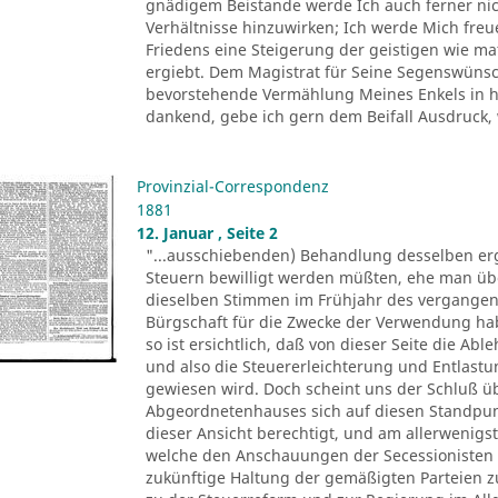
gnädigem Beistande werde Ich auch ferner nich
Verhältnisse hinzuwirken; Ich werde Mich fre
Friedens eine Steigerung der geistigen wie ma
ergiebt. Dem Magistrat für Seine Segenswünsch
bevorstehende Vermählung Meines Enkels in he
dankend, gebe ich gern dem Beifall Ausdruck, 
Provinzial-Correspondenz
1881
12. Januar , Seite 2
"...ausschiebenden) Behandlung desselben erg
Steuern bewilligt werden müßten, ehe man üb
dieselben Stimmen im Frühjahr des vergangen
Bürgschaft für die Zwecke der Verwendung ha
so ist ersichtlich, daß von dieser Seite die A
und also die Steuererleichterung und Entlas
gewiesen wird. Doch scheint uns der Schluß üb
Abgeordnetenhauses sich auf diesen Standpunkt 
dieser Ansicht berechtigt, und am allerwenigs
welche den Anschauungen der Secessionisten s
zukünftige Haltung der gemäßigten Parteien