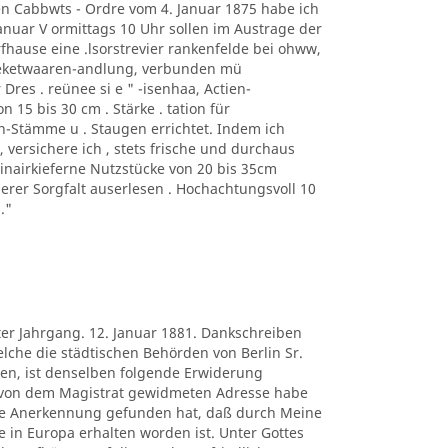
n Cabbwts - Ordre vom 4. Januar 1875 habe ich
 anuar V ormittags 10 Uhr sollen im Austrage der
fhause eine .lsorstrevier rankenfelde bei ohww,
heketwaaren-andlung, verbunden mü
 Dres . reünee si e " -isenhaa, Actien-
 15 bis 30 cm . Stärke . tation für
n-Stämme u . Staugen errichtet. Indem ich
ersichere ich , stets frische und durchaus
rinairkieferne Nutzstücke von 20 bis 35cm
gerer Sorgfalt auserlesen . Hochachtungsvoll 10
."
ter Jahrgang. 12. Januar 1881. Dankschreiben
lche die städtischen Behörden von Berlin Sr.
en, ist denselben folgende Erwiderung
 von dem Magistrat gewidmeten Adresse habe
re Anerkennung gefunden hat, daß durch Meine
in Europa erhalten worden ist. Unter Gottes