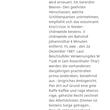
wird erneuert. htt tivrerdim
Beeren- Den geehrten
Henschasien, welche
Schlittenpartien untrmehmen,
empfiehlt sich dav estumramt
Kno1crüor in Nieder-
chdnwelde bestens. V
chdnwelde om Bahnhof
Johannisthal 4 Minuten
entfernt. Fü awe , den 2a
Dezember 1887. Laut
Beschlußder Verwenungdes M
*uv8 m (am Rosenthaler Thor)
werden die vorhandenen
diesjährigen prachtrollen
prima anderoben, bestehrnd
aus : önigriches Amtsgericht.
Pon drn auf Grund eine gme
Raffe Kaffee und roge ebenso
roge, geheizte Recht zeichnet
des Allerhöchsten Zimmer ist
bestens Sorge getragen. .