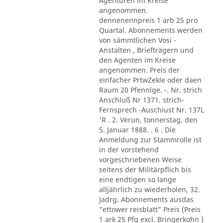
Agenturen im Kreise
angenommen.
dennenennpreis 1 arb 25 pro
Quartal. Abonnements werden
von sämmtlichen Vosi -
Anstalten , Briefträgern und
den Agenten im Kreise
angenommen. Preis der
einfacher PrtwZekle oder daen
Raum 20 Pfennlge. -. Nr. strich
Anschluß Nr 1371. strich-
Fernsprech -Auschiust Nr. 137L
'R . 2. Verun, tonnerstag, den
5. Januar 1888. . 6 . Die
Anmeldung zur Stammrolle ist
in der vorstehend
vorgeschriebenen Weise
seitens der Militärpflich bis
eine endtigen so lange
alljährlich zu wiederholen, 32.
Jadrg. Abonnements ausdas
"ettower reisblatt" Preis (Preis
1 ark 25 Pfg excl. Bringerkohn )