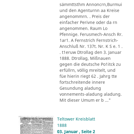
sämmttsthm Annoncrn,Burmui
und den Agenturnn aa Kreise
angenommrn. . Preis der
einfacher Perivne oder da rn
angenommen. Raum Lo
Pfennige. Ferusmech-Ansch Rr.
1ar1. A Fernstrich Fernstrich-
Anschluß Nr. 137t. Nr. K S e. 1 .
. t1eruw Dtrollag den 3. Januar
1888. Dtrollag, Mißnauen
gegen die deutsche Po1itck zu
erfüllrn, völlig mreitelt, und
füe hierin riegt 62 . Jahrg tte
fortschreitende innere
Gesundung aladung
vonnements-aladung aladung.
Mit dieser Umum er b ..."
Teltower Kreisblatt
1888
03. Januar , Seite 2