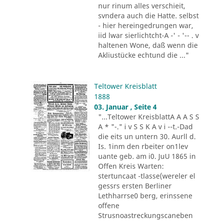
nur rinum alles verschieit,
svndera auch die Hatte. selbst
- hier hereingedrungen war,
iid lwar sierlichtcht-A -' - '-- . v
haltenen Wone, daß wenn die
Akliustücke echtund die ..."
Teltower Kreisblatt
1888
03. Januar , Seite 4
"...Teltower KreisblattA A A S S
A * "-." i v S S K A v i --t.-Dad
die eits un untern 30. Aurll d.
Is. 1inm den rbeiter on1lev
uante geb. am i0. JuU 1865 in
Offen Kreis Warten:
stertuncaat -tlasse(wereler el
gessrs ersten Berliner
Lethharrse0 berg, erinssene
offene
Strusnoastreckungscaneben