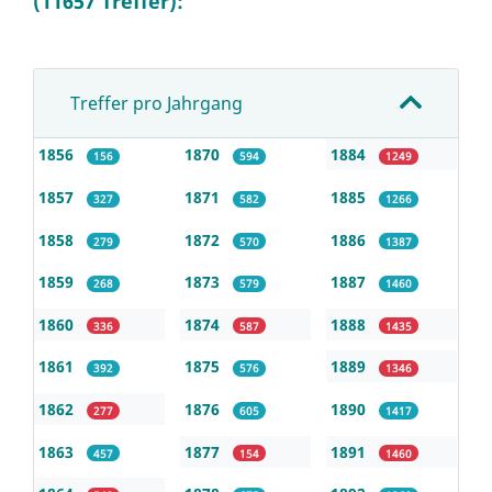
(11657 Treffer):
Treffer pro Jahrgang
1856
1870
1884
156
594
1249
1857
1871
1885
327
582
1266
1858
1872
1886
279
570
1387
1859
1873
1887
268
579
1460
1860
1874
1888
336
587
1435
1861
1875
1889
392
576
1346
1862
1876
1890
277
605
1417
1863
1877
1891
457
154
1460