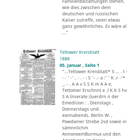
Familienbeziehungen stehen,
wie dies zwischen dem
deutschen und russischen
Kaiser zutreffe, seien etwas
ganz gewöhnliches. Es wäre al
..."
Teltower Kreisblatt
1888
05. Januar , Seite 1
"...Teltower Kreisblatt* S ... . t -
- - ' -' , - . - : S '- .- a :' ' K .r -'*
_. - . A A v S S K m A A e,
Tettomer Erschnnt e .l K K S hv
S A Inserate i)uerdrn n der
EmediUon : . Dienstags ,
Donnerstags und .
eonnabends. Berlin W. ,
Powdamer Strebe 2sd sowie in
sämnnlichm
AnnoneemBurmux und den