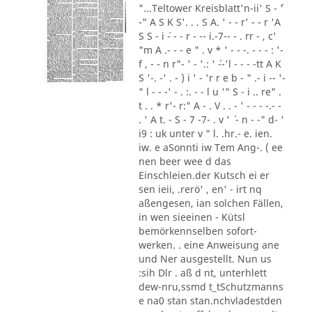
"...Teltower Kreisblatt'n-ii' S - ´'
-" A S K S'. . . S A. ' - - r' - - r 'A
S S - i ´- - - r - -- i.-7-- - . rr - , c'
"m A .- - - e " . v * ' - - -. - - - : '-
f , - - n r"- ' - '.: ' ´--'l - - - -tt A K
S '-. -' . - ) i ' - 'r r e b - " .- i -- '-
" l - - -' - . :. - - l u '" S - i .. re" .
t . . * r'- r:" A - . V . . - ' - - - -.- -
. ' A t. - S - 7 -7- . v ' ´ - n - -" d- '
i9 : uk unter v " l. .hr.- e. ien.
iw. e aSonnti iw Tem Ang-. ( ee
nen beer wee d das
Einschleien.der Kutsch ei er
sen ieii, .rerö' , en' - irt nq
aßengesen, ian solchen Fällen,
in wen sieeinen - Kütsl
bemörkennselben sofort-
werken. . eine Anweisung ane
und Ner ausgestellt. Nun us
:sih Dlr . aß d nt, unterhlett
dew-nru,ssmd t_tSchutzmanns
e na0 stan stan.nchvladestden