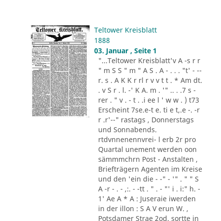
Teltower Kreisblatt
1888
03. Januar , Seite 1
"...Teltower Kreisblatt'v A -s r r
" m S S " m " A S . A - . . . "t' - --
r. s . A K K r rl r v v t t . * Am dt.
. v S r . l. -' K A. m . '" .. . .7 s -
rer . " v . - t . .i ee l ' w w . ) t73
Erscheint 7se.e-t e. ti e t,.e -. -r
r .r'--" rastags , Donnerstags
und Sonnabends.
rtdvnnenennvrei- l erb 2r pro
Quartal unement werden oon
sämmmchrn Post - Anstalten ,
Briefträgern Agenten im Kreise
und den 'ein die - -" - '" . " " S
A -r - . - ,:. - -tt . " . - "' i . i:" h. -
1' Ae A * A : Juseraie iwerden
in der illon : S A V erun W. ,
Potsdamer Strae 2od. sortte in