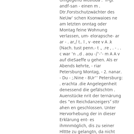
andf-san - einen m .
Dtr.Forstschutzwächter des
NeUw' schen Ksonwaioes ne
am letzten onntag oder
Montag feine Wohnung
verlassen, um- elorapsche- ar
ar - . ar,/ t.. l , v -eee v A .k
(Nach. tust penn.- t ., .re , . - . .
c war 'n ..d . aou -/'-'- m A A v
auf dieSaeffe u gehen. Als er
Abends kehrte, - riar
Petersburg Montag, - 2. nanar.
- Du - ;.Nine - 8Ur'' Petersburg:
. erachta .die Angelegenheit
denessend die gefälschtm .
Auenstücke nrit der ternärung
des "en Reichdanzeigers´' sttr
ahen en geschlossen. Unter
Hervorhebung der in dieser
Erklärung ent- es
ihmnmöglich, dis zu seiner
Hlttte zu gelangtn, da nicht