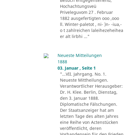
Besuch entgegensehend,
Hochachtungsveü
Priveleguvom 27 . Februar
1882 ausgefertigten ooo ,ooo
ll. Winter-paletot , ni- )n- -iua,-
o t zahlreichen laleihezeheihea
er alt lirbhi ..."
Neueste Mitteilungen
1888
03. Januar , Seite 1
"...VII. Jahrgang. No. 1.
Neueste Mittheilungen.
Verantwortlicher Herausgeber:
Dr. H. Klee. Berlin, Dienstag,
den 3. Januar 1888.
Diplomatische Fälschungen.
Der Staatsanzeiger hat am
letzten Tage des alten Jahres
eine Reihe von Actenstücken
veröffentlicht, deren
Vorhandensein für den Frieden