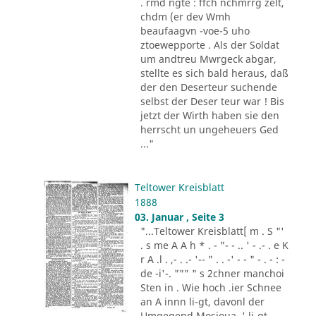
. rmd ngte : ffch nchmrrg zelt,
chdm (er dev Wmh
beaufaagvn -voe-5 uho
ztoewepporte . Als der Soldat
um andtreu Mwrgeck abgar,
stellte es sich bald heraus, daß
der den Deserteur suchende
selbst der Deser teur war ! Bis
jetzt der Wirth haben sie den
herrscht un ungeheuers Ged
..."
Teltower Kreisblatt
1888
03. Januar , Seite 3
"...Teltower Kreisblatt[ m . S "'
. s me A A h * . - "- - .. ' - .- . e K
r A .l . ,- . .- '-- " . . -' - - " - . - : -
de -i'-. """ " s 2chner manchoi
Sten in . Wie hoch .ier Schnee
an A innn li-gt, davonl der
Umgegend Mosioua .' li-gt