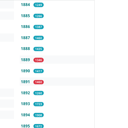
1884
1249
1885
1266
1886
1387
1887
1460
1888
1435
1889
1346
1890
1417
1891
1460
1892
1260
1893
1723
1894
1908
1895
1672