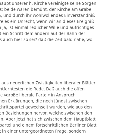
upt unserer h. Kirche vereinigte seine Sorgen
rs; beide waren bemüht, der Kirche am Grabe
n, und durch ihr wohlwollendes Einverständniß
e es ein Unrecht, wenn wir an dieses Ereigniß
a, ist einmal redlicher Wille und aufrichtiges
 ein Schritt dem andern auf der Bahn der
s auch hier so sei? daß die Zeit bald nahe, wo
 aus neuerlichen Zwistigkeiten liberaler Blätter
ntferntesten die Rede. Daß auch die offen
e »große liberale Partei« in Anspruch
hen Erklärungen, die noch jüngst zwischen
chrittspartei gewechselt wurden, wie aus den
en Beziehungen hervor, welche zwischen den
. Aber jetzt hat sich zwischen dem Hauptblatt
rtei und einem fortschrittlichen Berliner Blatt
t in einer untergeordneten Frage, sondern