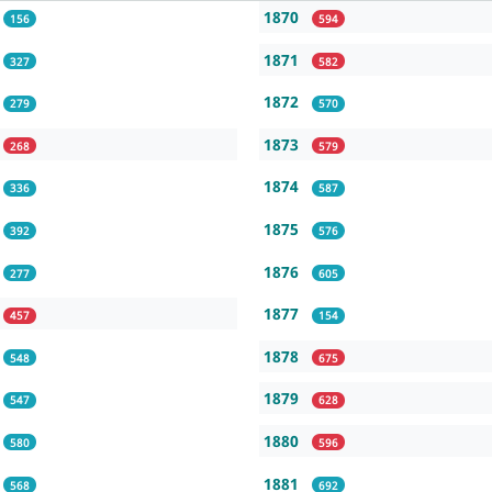
1870
156
594
1871
327
582
1872
279
570
1873
268
579
1874
336
587
1875
392
576
1876
277
605
1877
457
154
1878
548
675
1879
547
628
1880
580
596
1881
568
692