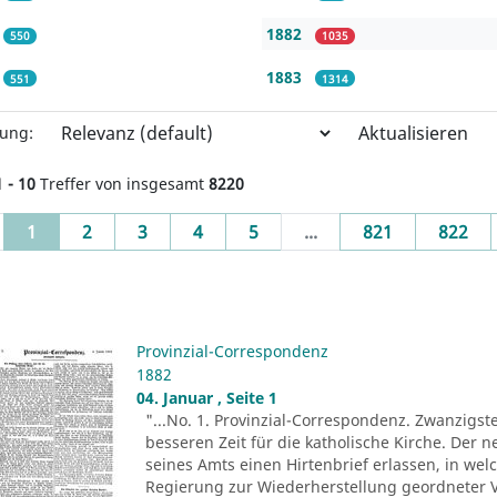
1882
550
1035
1883
551
1314
Aktualisieren
rung:
1 - 10
Treffer von insgesamt
8220
(current)
1
2
3
4
5
...
821
822
Provinzial-Correspondenz
1882
04. Januar , Seite 1
"...No. 1. Provinzial-Correspondenz. Zwanzigst
besseren Zeit für die katholische Kirche. Der n
seines Amts einen Hirtenbrief erlassen, in wel
Regierung zur Wiederherstellung geordneter V