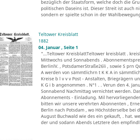
bezüglich der Staatsform, welche doch die G
politischen Daseins ist. Dieser Streit ist auc
sondern er spielte schon in der Wahlbewegung 
Teltower Kreisblatt
1882
04. Januar , Seite 1
"...Teltower KreisblattTeltower kreisblatt . kreis
Mittwochs und Sonnabends . Abonnementspreis :
BerlinlV. , PotsdamerStraße26li , sowie S prn 
A werden von sämmtlichrn t K K A in sämmtli
Kreise b l v v v Post - Anstalten, Briegrägern 
K G i b angenommen . N°1 . . Verun den 4. Jan
Sonnabend Nachmittag vernichtet werden. Das 
Abonnements - Einladung. Mil hervorliegende
bitten wir unsere verehrten Abonnenten , Er
Berlin nach Potsdam , wo Höchstderselbe bei 
August Buchwald wie des ein gekauft, . hat. we
der und sodann Abends Letztere den empfindli 