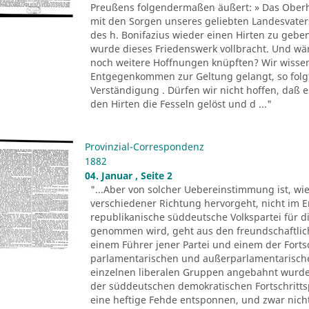
Preußens folgendermaßen äußert: » Das Oberha
mit den Sorgen unseres geliebten Landesvate
des h. Bonifazius wieder einen Hirten zu gebe
wurde dieses Friedenswerk vollbracht. Und wär
noch weitere Hoffnungen knüpften? Wir wissen j
Entgegenkommen zur Geltung gelangt, so folgt
Verständigung . Dürfen wir nicht hoffen, daß e
den Hirten die Fesseln gelöst und d ..."
Provinzial-Correspondenz
1882
04. Januar , Seite 2
"...Aber von solcher Uebereinstimmung ist, wie
verschiedener Richtung hervorgeht, nicht im E
republikanische süddeutsche Volkspartei für di
genommen wird, geht aus den freundschaftlic
einem Führer jener Partei und einem der Forts
parlamentarischen und außerparlamentarisch
einzelnen liberalen Gruppen angebahnt wurden
der süddeutschen demokratischen Fortschrittspa
eine heftige Fehde entsponnen, und zwar nich