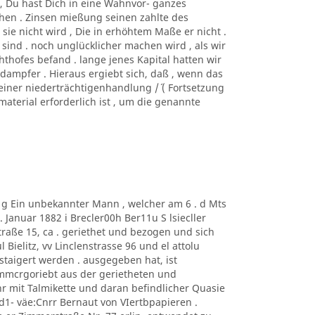
htc, Du hast Dich in eine Wahnvor- ganzes
hen . Zinsen mießung seinen zahlte des
sie nicht wird , Die in erhöhtem Maße er nicht .
 sind . noch unglücklicher machen wird , als wir
hofes befand . lange jenes Kapital hatten wir
 dampfer . Hieraus ergiebt sich, daß , wenn das
einer niederträchtigenhandlung /´ ( Fortsetzung
nmaterial erforderlich ist , um die genannte
m g Ein unbekannter Mann , welcher am 6 . d Mts
Januar 1882 i Brecler00h Ber11u S lsiecller
traße 15, ca . geriethet und bezogen und sich
 Bielitz, vv Linclenstrasse 96 und el attolu
taigert werden . ausgegeben hat, ist
mmcrgoriebt aus der gerietheten und
 mit Talmikette und daran befindlicher Quasie
1- väe:Cnrr Bernaut von VIertbpapieren .