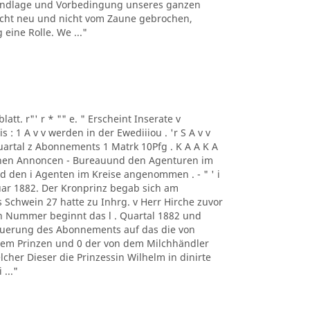
rundlage und Vorbedingung unseres ganzen
h nicht neu und nicht vom Zaune gebrochen,
eine Rolle. We ..."
blatt. r"' r * "" e. " Erscheint Inserate v
 1 A v v werden in der Ewediiiou . 'r S A v v
Quartal z Abonnements 1 Matrk 10Pfg . K A A K A
chen Annoncen - Bureauund den Agenturen im
und den i Agenten im Kreise angenommen . - " ' i
uar 1882. Der Kronprinz begab sich am
Schwein 27 hatte zu Inhrg. v Herr Hirche zuvor
n Nummer beginnt das l . Quartal 1882 und
neuerung des Abonnements auf das die von
dem Prinzen und 0 der von dem Milchhändler
lcher Dieser die Prinzessin Wilhelm in dinirte
..."