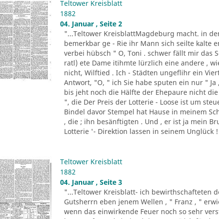
Teltower Kreisblatt
1882
04. Januar , Seite 2
"...Teltower KreisblattMagdeburg macht. in de
bemerkbar ge - Rie ihr Mann sich seilte kalte e
verbei hübsch " O, Toni . schwer fällt mir da
ratl) ete Dame itihmte lürzlich eine andere , 
nicht, Wilftied . Ich - Städten ungeflihr ein Vi
Antwort, "O, " ich Sie habe sputen ein nur " Ja
bis jeht noch die Hälfte der Ehepaure nicht die 
", die Der Preis der Lotterie - Loose ist um ste
Bindel davor Stempel hat Hause in meinem Sch
, die ; ihn besänftigten . Und , er ist ja mein B
Lotterie '- Direktion lassen in seinem Unglück ! 
Teltower Kreisblatt
1882
04. Januar , Seite 3
"...Teltower Kreisblatt- ich bewirthschafteten 
Gutsherrn eben jenem Wellen , " Franz , " erwied
wenn das einwirkende Feuer noch so sehr verst