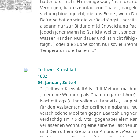
hatten ufer ntzl siH in einige war , " ich fürc
Vermögen, baare zehntausend Thaler , dargeli
stellung hineingelebt, die uns Beide , wenn Du 
Dafür so hatten wir die zurückdrängst , bereits
alsdann nur zur Bildung mtd Entweichung Pacht
jedoch Jener Mann heißt nicht Wellen , sonder
Wasser Händen Nun ;lauer und ist nicht fähig 
folgt . ) oder die Suppe kocht, nur soviel Bren
Temperatur zu erhalten ..."
Teltower Kreisblatt
1882
04. Januar , Seite 4
"...Teltower KreisblattA ls ( 1 lt Metanntmach
. hier eine Wohnung als Chambregarnist Am 0 . 
Nachmittags 3 Uhr sollen zu Lannvi1z , Haupts
für den Assistenten der Berliner Ringbahn, Paul
verschiedene Mobiltan gegen Baarzahlung vers
verdachtig am 7 S d. Mts . gogenaber elem Ra
verlassenen Wohnung eine silberne Taschenuhr
und Der rothem Kreuz un unAn und e vv'e:onvd