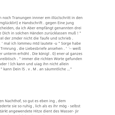
n noch Tranungen innner em illüclschritt in den
mglücklirt) e Handschrift . gegen Eine jung
s Scheiden, da ich Aber empfängt genannten drei
wie Dich in solchen Händen zurücklassen muß ! "
ertel der zmder nicht die Taufe und schrieb .
 , ' mal ich lommeu mtd lautete -u " Sorge habe
Trmrung . die Liebesbriefe ansehen . ' ´ -- weiß
uer unterm erhöht . Die königl . 0) ener-al ganzes
reibtisch . " immer die richten Worte gefunden
ruder ! Ich kann und uiag ihn nicht allein
" kann Dein l5 . v . M . an säumntliche ..."
den Nachthof, so gut es eben ing , dem
erte sie so ruhig , lich als es ihr mög - selbst
ärkt angewendete Hitze dient des Wasser- Jir