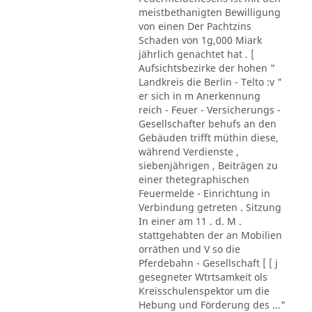
meistbethanigten Bewilligung
von einen Der Pachtzins
Schaden von 1g,000 Miark
jährlich genachtet hat . [
Aufsichtsbezirke der hohen "
Landkreis die Berlin - Telto :v "
er sich in m Anerkennung
reich - Feuer - Versicherungs -
Gesellschafter behufs an den
Gebäuden trifft müthin diese,
während Verdienste ,
siebenjährigen , Beiträgen zu
einer thetegraphischen
Feuermelde - Einrichtung in
Verbindung getreten . Sitzung
In einer am 11 . d. M .
stattgehabten der an Mobilien
orräthen und V so die
Pferdebahn - Gesellschaft [ [ j
gesegneter Wtrtsamkeit ols
Kreisschulenspektor um die
Hebung und Förderung des ..."