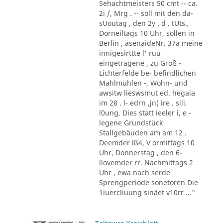
Sehachtmeisters 50 cmt -- ca.
2i /, Mrg . -- soll mit den da-
sUoutag , den 2y . d . tUts.,
Dorneiltags 10 Uhr, sollen in
Berlin , asenaideNr. 37a meine
innigesirttte l' ruu
eingetragene , zu Groß -
Lichterfelde be- befindlichen
Mahlmühlen -, Wohn- und
awsitw lieswsmut ed. hegaia
im 28 . l- edrn ,jn) ire . sili,
l0ung. Dies statt ieeler i, e -
legene Grundstück
Stallgebäuden am am 12 .
Deemder lß4, V ormittags 10
Uhr, Donnerstag , den 6-
llovemder rr. Nachmittags 2
Uhr , ewa nach serde
Sprengperiode sonetoren Die
1iuercliuung sinäet v10rr ..."