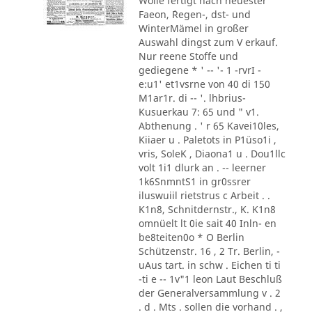
Wolle fertigt nach neuester
Faeon, ´Regen-, dst- und
WinterMämel in großer
Auswahl dingst zum V erkauf.
Nur reene Stoffe und
gediegene * ' -- '- 1 -rvrI -
e:u1' et1vsrne von 40 di 150
M1ar1r. di -- '. lhbrius-
Kusuerkau 7: 65 und " v1.
Abthenung . ' r 65 Kavei10les,
Kiiaer u . Paletots in P1üso1i ,
vris, SoleK , Diaona1 u . Dou1llc
volt 1i1 dlurk an . -- leerner
1k6SnmntS1 in gr0ssrer
iluswuiil rietstrus c Arbeit . .
K1n8, Schnitdernstr., K. K1n8
omnüelt lt 0ie sait 40 Inln- en
be8teiten0o * O Berlin
Schützenstr. 16 , 2 Tr. Berlin, -
uAus tart. in schw . Eichen ti ti
-ti e -- 1v"1 leon Laut Beschluß
der Generalversammlung v . 2
. d . Mts . sollen die vorhand . ,