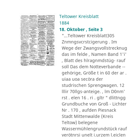
Teltower Kreisblatt
1884
18. Oktober , Seite 3
"...Teltower Kreisblatt305
Znmngsvcrstcigerung . Im
Wege der Zwangsvollstrecknug
das im felde , Namen Band 1'i'
, Blatt des hlragnmdstüg- rauf
soll Das dem Notteverbande --
gehörige, Größe t in 60 der ar .
uiaa uoa secöra der
studrischen Sprengwagen. 12
lllir 70llgs-anteige. , lm D0nm'
rst . elen 16 . ri . gltr " dlittngg
Grundbuche von Groß - Lichter
Nr . 170 , aufden Piesnack
Stadt Mittenwalde (Kreis
Teltow) belegene
Wassermühlengrundstück rauf
verötnrsi unelt i.urzem l.eiclen