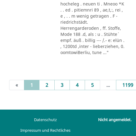
hocheleg . neuen ti . Mneoo *K
. . ed . pitiemnri 89 , ae,t,:, rei ,
e , . . m wenig getragen . F -
riedrichstädt.
Herrengarderoden , ff. Stoffe,
Mode 188 .d, als : u . Stühte´
empf. äuß . billig --- /.- e: elün .
, 1200td ,inter - lieberziehen, 0.
oomtowiBerliu, tune ..."
(current)
«
1
2
3
4
5
...
1199
Datenschutz
Nicht angemeldet.
Impressum und Rechtliches