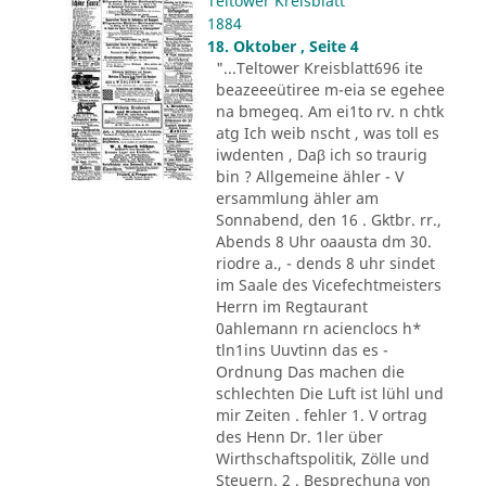
Teltower Kreisblatt
1884
18. Oktober , Seite 4
"...Teltower Kreisblatt696 ite
beazeeeütiree m-eia se egehee
na bmegeq. Am ei1to rv. n chtk
atg Ich weib nscht , was toll es
iwdenten , Daβ ich so traurig
bin ? Allgemeine ähler - V
ersammlung ähler am
Sonnabend, den 16 . Gktbr. rr.,
Abends 8 Uhr oaausta dm 30.
riodre a., - dends 8 uhr sindet
im Saale des Vicefechtmeisters
Herrn im Regtaurant
0ahlemann rn acienclocs h*
tln1ins Uuvtinn das es -
Ordnung Das machen die
schlechten Die Luft ist lühl und
mir Zeiten . fehler 1. V ortrag
des Henn Dr. 1ler über
Wirthschaftspolitik, Zölle und
Steuern. 2 . Besprechuna von