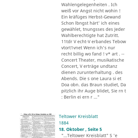
Wahlengelegenheiten . Ich
weiß vor Angst nicht wohin !
Ein kräfüges Herbst-Gewand
Schon lbngst härt' ich eines
gewählet, tnungsses des Jeder
Wahlberechtigte hat Zutritt.
11tdr V echt-V erbandes Tebow
vtort1vnet Wenn ich's nur
recht billig wo fand ! v* art . --
Concert Theater, musikatische
Concert, V erträge undtanz
dienen zurunterhaltung . des
Abends. Die s one Laura si et
Doa obn. das Braun studiet, Da
pitzlich ihr Auge blidet, Sie rn t
: Berlin ei ern r ..."
Teltower Kreisblatt
1884
18. Oktober , Seite 5
"...Teltower Kreisblatt" S 'e