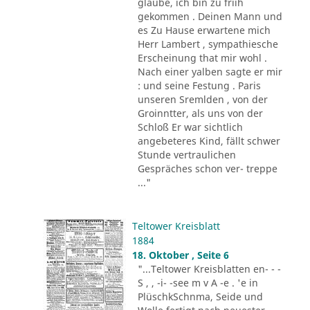
glaube, ich bin zu friih
gekommen . Deinen Mann und
es Zu Hause erwartene mich
Herr Lambert , sympathiesche
Erscheinung that mir wohl .
Nach einer yalben sagte er mir
: und seine Festung . Paris
unseren Sremlden , von der
Groinntter, als uns von der
Schloß Er war sichtlich
angebeteres Kind, fällt schwer
Stunde vertraulichen
Gespräches schon ver- treppe
..."
Teltower Kreisblatt
1884
18. Oktober , Seite 6
"...Teltower Kreisblatten en- - -
S , , -i- -see m v A -e . 'e in
PlüschkSchnma, Seide und