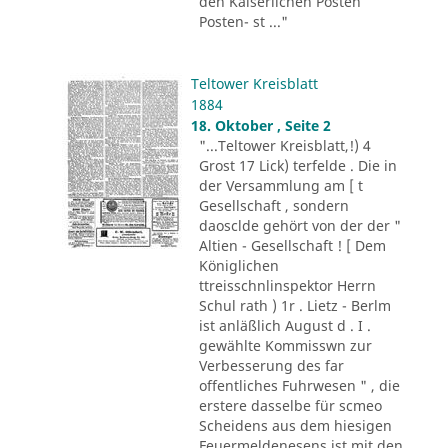
den Kaiserlichen Posten
Posten- st ..."
Teltower Kreisblatt
1884
18. Oktober , Seite 2
"...Teltower Kreisblatt,!) 4
Grost 17 Lick) terfelde . Die in
der Versammlung am [ t
Gesellschaft , sondern
daosclde gehört von der der "
Altien - Gesellschaft ! [ Dem
Königlichen
ttreisschnlinspektor Herrn
Schul rath ) 1r . Lietz - Berlm
ist anläßlich August d . I .
gewählte Kommisswn zur
Verbesserung des far
offentliches Fuhrwesen " , die
erstere dasselbe für scmeo
Scheidens aus dem hiesigen
Feuermeldenesens ist mit den