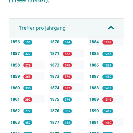
(11999 Treffer):
Treffer pro Jahrgang
1856
1870
1884
156
594
1249
1857
1871
1885
327
582
1266
1858
1872
1886
279
570
1387
1859
1873
1887
268
579
1460
1860
1874
1888
336
587
1435
1861
1875
1889
392
576
1346
1862
1876
1890
277
605
1417
1863
1877
1891
457
154
1460