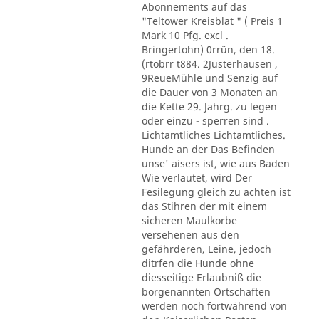
Abonnements auf das
"Teltower Kreisblat " ( Preis 1
Mark 10 Pfg. excl .
Bringertohn) 0rrün, den 18.
(rtobrr t884. 2Justerhausen ,
9ReueMühle und Senzig auf
die Dauer von 3 Monaten an
die Kette 29. Jahrg. zu legen
oder einzu - sperren sind .
Lichtamtliches Lichtamtliches.
Hunde an der Das Befinden
unse' aisers ist, wie aus Baden
Wie verlautet, wird Der
Fesilegung gleich zu achten ist
das Stihren der mit einem
sicheren Maulkorbe
versehenen aus den
gefährderen, Leine, jedoch
ditrfen die Hunde ohne
diesseitige Erlaubniß die
borgenannten Ortschaften
werden noch fortwährend von