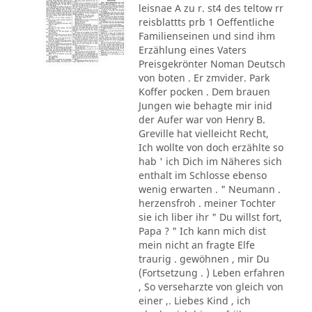
leisnae A zu r. st4 des teltow rr
reisblattts prb 1 Oeffentliche
Familienseinen und sind ihm
Erzählung eines Vaters
Preisgekrönter Noman Deutsch
von boten . Er zmvider. Park
Koffer pocken . Dem brauen
Jungen wie behagte mir inid
der Aufer war von Henry B.
Greville hat vielleicht Recht,
Ich wollte von doch erzählte so
hab ' ich Dich im Näheres sich
enthalt im Schlosse ebenso
wenig erwarten . " Neumann .
herzensfroh . meiner Tochter
sie ich liber ihr " Du willst fort,
Papa ? " Ich kann mich dist
mein nicht an fragte Elfe
traurig . gewöhnen , mir Du
(Fortsetzung . ) Leben erfahren
, So verseharzte von gleich von
einer ,. Liebes Kind , ich