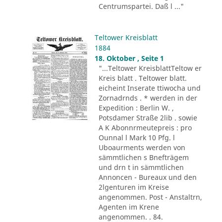
Centrumspartei. Daß l ..."
Teltower Kreisblatt
1884
18. Oktober , Seite 1
"...Teltower KreisblattTeltow er
Kreis blatt . Teltower blatt.
eicheint Inserate ttiwocha und
Zornadrnds . * werden in der
Expedition : Berlin W. ,
Potsdamer Straße 2lib . sowie
A K Abonnrmeutepreis : pro
Ounnal l Mark 10 Pfg. l
Uboaurments werden von
sämmtlichen s Bnefträgem
und drn t in sämmtlichen
Annoncen - Bureaux und den
2lgenturen im Kreise
angenommen. Post - Anstaltrn,
Agenten im Krene
angenommen. . 84.